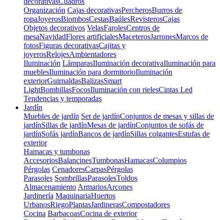
decorativas
Cuadros
Organización
Cajas decorativas
Percheros
Burros de
ropa
Joyeros
Biombos
Cestas
Baúles
Revisteros
Cajas
Objetos decorativos
Velas
Faroles
Centros de
mesa
Navidad
Flores artificiales
Maceteros
Jarrones
Marcos de
fotos
Figuras decorativas
Cajitas y
joyeros
Relojes
Ambientadores
Iluminación
Lámparas
Iluminación decorativa
Iluminación para
muebles
Iluminación para dormitorio
Iluminación
exterior
Guirnaldas
Balizas
Smart
Light
Bombillas
Focos
Iluminación con rieles
Cintas Led
Tendencias y temporadas
Jardín
Muebles de jardín
Set de jardín
Conjuntos de mesas y sillas de
jardín
Sillas de jardín
Mesas de jardín
Conjuntos de sofás de
jardín
Sofás jardín
Bancos de jardín
Sillas colgantes
Estufas de
exterior
Hamacas y tumbonas
Accesorios
Balancines
Tumbonas
Hamacas
Columpios
Pérgolas
Cenadores
Carpas
Pérgolas
Parasoles
Sombrillas
Parasoles
Toldos
Almacenamiento
Armarios
Arcones
Jardinería
Maquinaria
Huertos
Urbanos
Riego
Plantas
Jardineras
Compostadores
Cocina
Barbacoas
Cocina de exterior