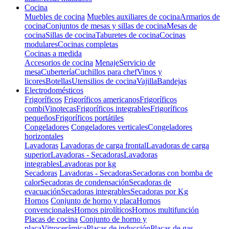
Cocina
Muebles de cocina
Muebles auxiliares de cocina
Armarios de
cocina
Conjuntos de mesas y sillas de cocina
Mesas de
cocina
Sillas de cocina
Taburetes de cocina
Cocinas
modulares
Cocinas completas
Cocinas a medida
Accesorios de cocina
Menaje
Servicio de
mesa
Cubertería
Cuchillos para chef
Vinos y
licores
Botellas
Utensilios de cocina
Vajilla
Bandejas
Electrodomésticos
Frigoríficos
Frigoríficos americanos
Frigoríficos
combi
Vinotecas
Frigoríficos integrables
Frigoríficos
pequeños
Frigoríficos portátiles
Congeladores
Congeladores verticales
Congeladores
horizontales
Lavadoras
Lavadoras de carga frontal
Lavadoras de carga
superior
Lavadoras - Secadoras
Lavadoras
integrables
Lavadoras por kg
Secadoras
Lavadoras - Secadoras
Secadoras con bomba de
calor
Secadoras de condensación
Secadoras de
evacuación
Secadoras integrables
Secadoras por Kg
Hornos
Conjunto de horno y placa
Hornos
convencionales
Hornos pirolíticos
Hornos multifunción
Placas de cocina
Conjunto de horno y
placa
Vitrocerámica
Placas de inducción
Placas de gas