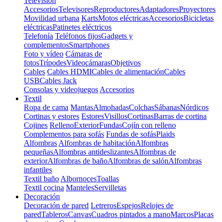
Televisión
Accesorios
Televisores
Reproductores
Adaptadores
Proyectores
Movilidad urbana
Karts
Motos eléctricas
Accesorios
Bicicletas
eléctricas
Patinetes eléctricos
Telefonía
Teléfonos fijos
Gadgets y
complementos
Smartphones
Foto y vídeo
Cámaras de
fotos
Trípodes
Videocámaras
Objetivos
Cables
Cables HDMI
Cables de alimentación
Cables
USB
Cables Jack
Consolas y videojuegos
Accesorios
Textil
Ropa de cama
Mantas
Almohadas
Colchas
Sábanas
Nórdicos
Cortinas y estores
Estores
Visillos
Cortinas
Barras de cortina
Cojines
Relleno
Exterior
Fundas
Cojín con relleno
Complementos para sofás
Fundas de sofás
Plaids
Alfombras
Alfombras de habitación
Alfombras
pequeñas
Alfombras antideslizantes
Alfombras de
exterior
Alfombras de baño
Alfombras de salón
Alfombras
infantiles
Textil baño
Albornoces
Toallas
Textil cocina
Manteles
Servilletas
Decoración
Decoración de pared
Letreros
Espejos
Relojes de
pared
Tableros
Canvas
Cuadros pintados a mano
Marcos
Placas