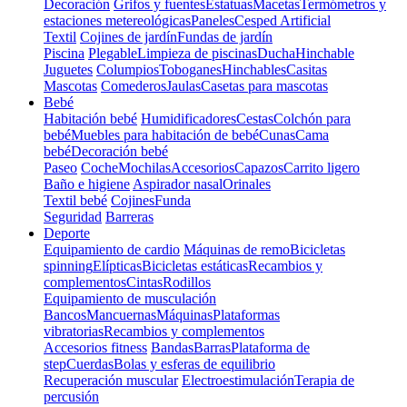
Decoración
Grifos y fuentes
Estatuas
Macetas
Termómetros y
estaciones metereológicas
Paneles
Cesped Artificial
Textil
Cojines de jardín
Fundas de jardín
Piscina
Plegable
Limpieza de piscinas
Ducha
Hinchable
Juguetes
Columpios
Toboganes
Hinchables
Casitas
Mascotas
Comederos
Jaulas
Casetas para mascotas
Bebé
Habitación bebé
Humidificadores
Cestas
Colchón para
bebé
Muebles para habitación de bebé
Cunas
Cama
bebé
Decoración bebé
Paseo
Coche
Mochilas
Accesorios
Capazos
Carrito ligero
Baño e higiene
Aspirador nasal
Orinales
Textil bebé
Cojines
Funda
Seguridad
Barreras
Deporte
Equipamiento de cardio
Máquinas de remo
Bicicletas
spinning
Elípticas
Bicicletas estáticas
Recambios y
complementos
Cintas
Rodillos
Equipamiento de musculación
Bancos
Mancuernas
Máquinas
Plataformas
vibratorias
Recambios y complementos
Accesorios fitness
Bandas
Barras
Plataforma de
step
Cuerdas
Bolas y esferas de equilibrio
Recuperación muscular
Electroestimulación
Terapia de
percusión