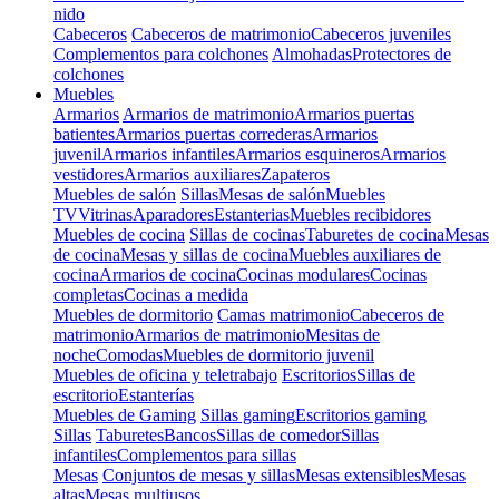
nido
Cabeceros
Cabeceros de matrimonio
Cabeceros juveniles
Complementos para colchones
Almohadas
Protectores de
colchones
Muebles
Armarios
Armarios de matrimonio
Armarios puertas
batientes
Armarios puertas correderas
Armarios
juvenil
Armarios infantiles
Armarios esquineros
Armarios
vestidores
Armarios auxiliares
Zapateros
Muebles de salón
Sillas
Mesas de salón
Muebles
TV
Vitrinas
Aparadores
Estanterias
Muebles recibidores
Muebles de cocina
Sillas de cocinas
Taburetes de cocina
Mesas
de cocina
Mesas y sillas de cocina
Muebles auxiliares de
cocina
Armarios de cocina
Cocinas modulares
Cocinas
completas
Cocinas a medida
Muebles de dormitorio
Camas matrimonio
Cabeceros de
matrimonio
Armarios de matrimonio
Mesitas de
noche
Comodas
Muebles de dormitorio juvenil
Muebles de oficina y teletrabajo
Escritorios
Sillas de
escritorio
Estanterías
Muebles de Gaming
Sillas gaming
Escritorios gaming
Sillas
Taburetes
Bancos
Sillas de comedor
Sillas
infantiles
Complementos para sillas
Mesas
Conjuntos de mesas y sillas
Mesas extensibles
Mesas
altas
Mesas multiusos