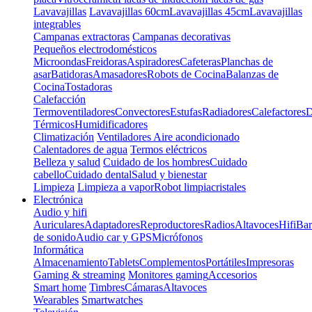
Lavavajillas
Lavavajillas 60cm
Lavavajillas 45cm
Lavavajillas
integrables
Campanas extractoras
Campanas decorativas
Pequeños electrodomésticos
Microondas
Freidoras
Aspiradores
Cafeteras
Planchas de
asar
Batidoras
Amasadores
Robots de Cocina
Balanzas de
Cocina
Tostadoras
Calefacción
Termoventiladores
Convectores
Estufas
Radiadores
Calefactores
D
Térmicos
Humidificadores
Climatización
Ventiladores
Aire acondicionado
Calentadores de agua
Termos eléctricos
Belleza y salud
Cuidado de los hombres
Cuidado
cabello
Cuidado dental
Salud y bienestar
Limpieza
Limpieza a vapor
Robot limpiacristales
Electrónica
Audio y hifi
Auriculares
Adaptadores
Reproductores
Radios
Altavoces
Hifi
Bar
de sonido
Audio car y GPS
Micrófonos
Informática
Almacenamiento
Tablets
Complementos
Portátiles
Impresoras
Gaming & streaming
Monitores gaming
Accesorios
Smart home
Timbres
Cámaras
Altavoces
Wearables
Smartwatches