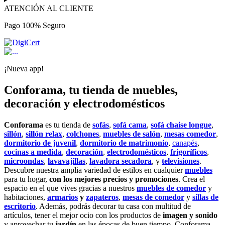
ATENCIÓN AL CLIENTE
Pago 100% Seguro
¡Nueva app!
Conforama, tu tienda de muebles,
decoración y electrodomésticos
Conforama
es tu tienda de
sofás
,
sofá cama
,
sofá chaise longue
,
sillón
,
sillón relax
,
colchones
,
muebles de salón
,
mesas comedor
,
dormitorio de juvenil
,
dormitorio de matrimonio
,
canapés
,
cocinas a medida
,
decoración
,
electrodomésticos
,
frigoríficos
,
microondas
,
lavavajillas
,
lavadora secadora
, y
televisiones
.
Descubre nuestra amplia variedad de estilos en cualquier
muebles
para tu hogar,
con los mejores precios y promociones
. Crea el
espacio en el que vives gracias a nuestros
muebles de comedor
y
habitaciones,
armarios
y
zapateros
,
mesas de comedor
y
sillas de
escritorio
. Además, podrás decorar tu casa con multitud de
artículos, tener el mejor ocio con los productos de
imagen y sonido
y aprovechar tu
jardín
en las épocas de buen tiempo. Conforama