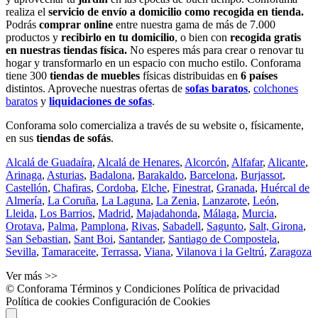
realiza el
servicio de envío a domicilio como recogida en tienda.
Podrás
comprar online
entre nuestra gama de más de 7.000
productos y
recibirlo en tu domicilio
, o bien con
recogida gratis
en nuestras tiendas física.
No esperes más para crear o renovar tu
hogar y transformarlo en un espacio con mucho estilo. Conforama
tiene 300
tiendas de muebles
físicas distribuidas en
6 países
distintos. Aproveche nuestras ofertas de
sofas baratos
,
colchones
baratos
y
liquidaciones de sofas
.
Conforama solo comercializa a través de su website o, físicamente,
en sus
tiendas de sofás
.
Alcalá de Guadaíra
,
Alcalá de Henares
,
Alcorcón
,
Alfafar
,
Alicante
,
Arinaga
,
Asturias
,
Badalona
,
Barakaldo
,
Barcelona
,
Burjassot
,
Castellón
,
Chafiras
,
Cordoba
,
Elche
,
Finestrat
,
Granada
,
Huércal de
Almería
,
La Coruña
,
La Laguna
,
La Zenia
,
Lanzarote
,
León
,
Lleida
,
Los Barrios
,
Madrid
,
Majadahonda
,
Málaga
,
Murcia
,
Orotava
,
Palma
,
Pamplona
,
Rivas
,
Sabadell
,
Sagunto
,
Salt, Girona
,
San Sebastian
,
Sant Boi
,
Santander
,
Santiago de Compostela
,
Sevilla
,
Tamaraceite
,
Terrassa
,
Viana
,
Vilanova i la Geltrú
,
Zaragoza
Ver más >>
© Conforama
Términos y Condiciones
Política de privacidad
Política de cookies
Configuración de Cookies