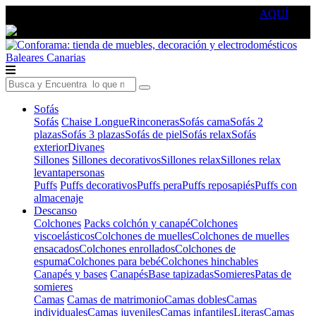
🔵Cambia tu electro con
-10% EXTRA
de descuento ☑️
AQUÍ
Baleares
Canarias
Sofás
Sofás
Chaise Longue
Rinconeras
Sofás cama
Sofás 2
plazas
Sofás 3 plazas
Sofás de piel
Sofás relax
Sofás
exterior
Divanes
Sillones
Sillones decorativos
Sillones relax
Sillones relax
levantapersonas
Puffs
Puffs decorativos
Puffs pera
Puffs reposapiés
Puffs con
almacenaje
Descanso
Colchones
Packs colchón y canapé
Colchones
viscoelásticos
Colchones de muelles
Colchones de muelles
ensacados
Colchones enrollados
Colchones de
espuma
Colchones para bebé
Colchones hinchables
Canapés y bases
Canapés
Base tapizadas
Somieres
Patas de
somieres
Camas
Camas de matrimonio
Camas dobles
Camas
individuales
Camas juveniles
Camas infantiles
Literas
Camas