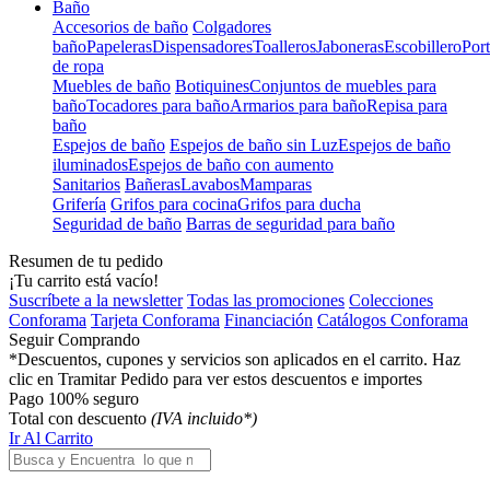
Baño
Accesorios de baño
Colgadores
baño
Papeleras
Dispensadores
Toalleros
Jaboneras
Escobillero
Port
de ropa
Muebles de baño
Botiquines
Conjuntos de muebles para
baño
Tocadores para baño
Armarios para baño
Repisa para
baño
Espejos de baño
Espejos de baño sin Luz
Espejos de baño
iluminados
Espejos de baño con aumento
Sanitarios
Bañeras
Lavabos
Mamparas
Grifería
Grifos para cocina
Grifos para ducha
Seguridad de baño
Barras de seguridad para baño
Resumen de tu pedido
¡Tu carrito está vacío!
Suscríbete a la newsletter
Todas las promociones
Colecciones
Conforama
Tarjeta Conforama
Financiación
Catálogos Conforama
Seguir Comprando
*Descuentos, cupones y servicios son aplicados en el carrito. Haz
clic en Tramitar Pedido para ver estos descuentos e importes
Pago 100% seguro
Total con descuento
(IVA incluido*)
Ir Al Carrito