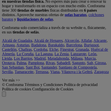
en nuestras tiendas física.
No esperes más para crear o renovar tu
hogar y transformarlo en un espacio con mucho estilo. Conforama
tiene 300
tiendas de muebles
físicas distribuidas en
6 países
distintos. Aproveche nuestras ofertas de
sofas baratos
,
colchones
baratos
y
liquidaciones de sofas
.
Conforama solo comercializa a través de su website o, físicamente,
en sus
tiendas de sofás
.
Alcalá de Guadaíra
,
Alcalá de Henares
,
Alcorcón
,
Alfafar
,
Alicante
,
Arinaga
,
Asturias
,
Badalona
,
Barakaldo
,
Barcelona
,
Burjassot
,
Castellón
,
Chafiras
,
Cordoba
,
Elche
,
Finestrat
,
Granada
,
Huércal de
Almería
,
La Coruña
,
La Laguna
,
La Zenia
,
Lanzarote
,
León
,
Lleida
,
Los Barrios
,
Madrid
,
Majadahonda
,
Málaga
,
Murcia
,
Orotava
,
Palma
,
Pamplona
,
Rivas
,
Sabadell
,
Sagunto
,
Salt, Girona
,
San Sebastian
,
Sant Boi
,
Santander
,
Santiago de Compostela
,
Sevilla
,
Tamaraceite
,
Terrassa
,
Viana
,
Vilanova i la Geltrú
,
Zaragoza
Ver más >>
© Conforama
Términos y Condiciones
Política de privacidad
Política de cookies
Configuración de Cookies