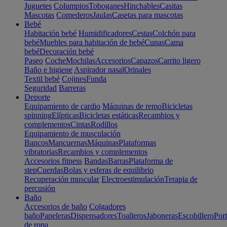
Juguetes
Columpios
Toboganes
Hinchables
Casitas
Mascotas
Comederos
Jaulas
Casetas para mascotas
Bebé
Habitación bebé
Humidificadores
Cestas
Colchón para
bebé
Muebles para habitación de bebé
Cunas
Cama
bebé
Decoración bebé
Paseo
Coche
Mochilas
Accesorios
Capazos
Carrito ligero
Baño e higiene
Aspirador nasal
Orinales
Textil bebé
Cojines
Funda
Seguridad
Barreras
Deporte
Equipamiento de cardio
Máquinas de remo
Bicicletas
spinning
Elípticas
Bicicletas estáticas
Recambios y
complementos
Cintas
Rodillos
Equipamiento de musculación
Bancos
Mancuernas
Máquinas
Plataformas
vibratorias
Recambios y complementos
Accesorios fitness
Bandas
Barras
Plataforma de
step
Cuerdas
Bolas y esferas de equilibrio
Recuperación muscular
Electroestimulación
Terapia de
percusión
Baño
Accesorios de baño
Colgadores
baño
Papeleras
Dispensadores
Toalleros
Jaboneras
Escobillero
Port
de ropa