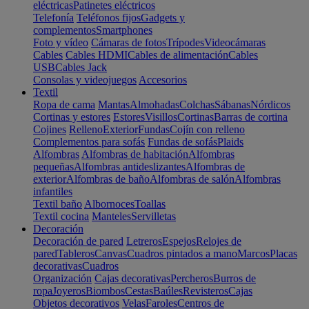
eléctricas
Patinetes eléctricos
Telefonía
Teléfonos fijos
Gadgets y
complementos
Smartphones
Foto y vídeo
Cámaras de fotos
Trípodes
Videocámaras
Cables
Cables HDMI
Cables de alimentación
Cables
USB
Cables Jack
Consolas y videojuegos
Accesorios
Textil
Ropa de cama
Mantas
Almohadas
Colchas
Sábanas
Nórdicos
Cortinas y estores
Estores
Visillos
Cortinas
Barras de cortina
Cojines
Relleno
Exterior
Fundas
Cojín con relleno
Complementos para sofás
Fundas de sofás
Plaids
Alfombras
Alfombras de habitación
Alfombras
pequeñas
Alfombras antideslizantes
Alfombras de
exterior
Alfombras de baño
Alfombras de salón
Alfombras
infantiles
Textil baño
Albornoces
Toallas
Textil cocina
Manteles
Servilletas
Decoración
Decoración de pared
Letreros
Espejos
Relojes de
pared
Tableros
Canvas
Cuadros pintados a mano
Marcos
Placas
decorativas
Cuadros
Organización
Cajas decorativas
Percheros
Burros de
ropa
Joyeros
Biombos
Cestas
Baúles
Revisteros
Cajas
Objetos decorativos
Velas
Faroles
Centros de