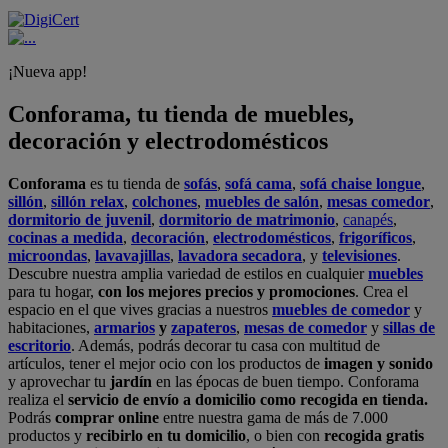
¡Nueva app!
Conforama, tu tienda de muebles,
decoración y electrodomésticos
Conforama
es tu tienda de
sofás
,
sofá cama
,
sofá chaise longue
,
sillón
,
sillón relax
,
colchones
,
muebles de salón
,
mesas comedor
,
dormitorio de juvenil
,
dormitorio de matrimonio
,
canapés
,
cocinas a medida
,
decoración
,
electrodomésticos
,
frigoríficos
,
microondas
,
lavavajillas
,
lavadora secadora
, y
televisiones
.
Descubre nuestra amplia variedad de estilos en cualquier
muebles
para tu hogar,
con los mejores precios y promociones
. Crea el
espacio en el que vives gracias a nuestros
muebles de comedor
y
habitaciones,
armarios
y
zapateros
,
mesas de comedor
y
sillas de
escritorio
. Además, podrás decorar tu casa con multitud de
artículos, tener el mejor ocio con los productos de
imagen y sonido
y aprovechar tu
jardín
en las épocas de buen tiempo. Conforama
realiza el
servicio de envío a domicilio como recogida en tienda.
Podrás
comprar online
entre nuestra gama de más de 7.000
productos y
recibirlo en tu domicilio
, o bien con
recogida gratis