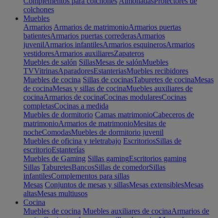
Complementos para colchones
Almohadas
Protectores de
colchones
Muebles
Armarios
Armarios de matrimonio
Armarios puertas
batientes
Armarios puertas correderas
Armarios
juvenil
Armarios infantiles
Armarios esquineros
Armarios
vestidores
Armarios auxiliares
Zapateros
Muebles de salón
Sillas
Mesas de salón
Muebles
TV
Vitrinas
Aparadores
Estanterias
Muebles recibidores
Muebles de cocina
Sillas de cocinas
Taburetes de cocina
Mesas
de cocina
Mesas y sillas de cocina
Muebles auxiliares de
cocina
Armarios de cocina
Cocinas modulares
Cocinas
completas
Cocinas a medida
Muebles de dormitorio
Camas matrimonio
Cabeceros de
matrimonio
Armarios de matrimonio
Mesitas de
noche
Comodas
Muebles de dormitorio juvenil
Muebles de oficina y teletrabajo
Escritorios
Sillas de
escritorio
Estanterías
Muebles de Gaming
Sillas gaming
Escritorios gaming
Sillas
Taburetes
Bancos
Sillas de comedor
Sillas
infantiles
Complementos para sillas
Mesas
Conjuntos de mesas y sillas
Mesas extensibles
Mesas
altas
Mesas multiusos
Cocina
Muebles de cocina
Muebles auxiliares de cocina
Armarios de