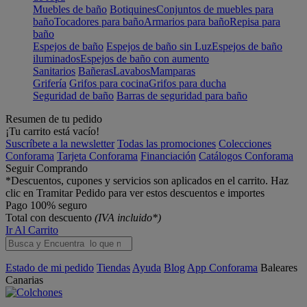
Muebles de baño
Botiquines
Conjuntos de muebles para
baño
Tocadores para baño
Armarios para baño
Repisa para
baño
Espejos de baño
Espejos de baño sin Luz
Espejos de baño
iluminados
Espejos de baño con aumento
Sanitarios
Bañeras
Lavabos
Mamparas
Grifería
Grifos para cocina
Grifos para ducha
Seguridad de baño
Barras de seguridad para baño
Resumen de tu pedido
¡Tu carrito está vacío!
Suscríbete a la newsletter
Todas las promociones
Colecciones
Conforama
Tarjeta Conforama
Financiación
Catálogos Conforama
Seguir Comprando
*Descuentos, cupones y servicios son aplicados en el carrito. Haz
clic en Tramitar Pedido para ver estos descuentos e importes
Pago 100% seguro
Total con descuento
(IVA incluido*)
Ir Al Carrito
Estado de mi pedido
Tiendas
Ayuda
Blog
App Conforama
Baleares
Canarias