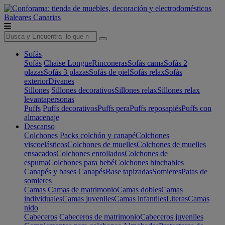
Baleares
Canarias
Sofás
Sofás
Chaise Longue
Rinconeras
Sofás cama
Sofás 2
plazas
Sofás 3 plazas
Sofás de piel
Sofás relax
Sofás
exterior
Divanes
Sillones
Sillones decorativos
Sillones relax
Sillones relax
levantapersonas
Puffs
Puffs decorativos
Puffs pera
Puffs reposapiés
Puffs con
almacenaje
Descanso
Colchones
Packs colchón y canapé
Colchones
viscoelásticos
Colchones de muelles
Colchones de muelles
ensacados
Colchones enrollados
Colchones de
espuma
Colchones para bebé
Colchones hinchables
Canapés y bases
Canapés
Base tapizadas
Somieres
Patas de
somieres
Camas
Camas de matrimonio
Camas dobles
Camas
individuales
Camas juveniles
Camas infantiles
Literas
Camas
nido
Cabeceros
Cabeceros de matrimonio
Cabeceros juveniles