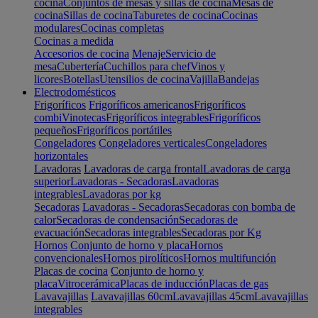
cocina
Conjuntos de mesas y sillas de cocina
Mesas de
cocina
Sillas de cocina
Taburetes de cocina
Cocinas
modulares
Cocinas completas
Cocinas a medida
Accesorios de cocina
Menaje
Servicio de
mesa
Cubertería
Cuchillos para chef
Vinos y
licores
Botellas
Utensilios de cocina
Vajilla
Bandejas
Electrodomésticos
Frigoríficos
Frigoríficos americanos
Frigoríficos
combi
Vinotecas
Frigoríficos integrables
Frigoríficos
pequeños
Frigoríficos portátiles
Congeladores
Congeladores verticales
Congeladores
horizontales
Lavadoras
Lavadoras de carga frontal
Lavadoras de carga
superior
Lavadoras - Secadoras
Lavadoras
integrables
Lavadoras por kg
Secadoras
Lavadoras - Secadoras
Secadoras con bomba de
calor
Secadoras de condensación
Secadoras de
evacuación
Secadoras integrables
Secadoras por Kg
Hornos
Conjunto de horno y placa
Hornos
convencionales
Hornos pirolíticos
Hornos multifunción
Placas de cocina
Conjunto de horno y
placa
Vitrocerámica
Placas de inducción
Placas de gas
Lavavajillas
Lavavajillas 60cm
Lavavajillas 45cm
Lavavajillas
integrables