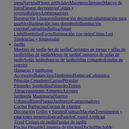
mesa
Navidad
Flores artificiales
Maceteros
Jarrones
Marcos de
fotos
Figuras decorativas
Cajitas y
joyeros
Relojes
Ambientadores
Iluminación
Lámparas
Iluminación decorativa
Iluminación para
muebles
Iluminación para dormitorio
Iluminación
exterior
Guirnaldas
Balizas
Smart
Light
Bombillas
Focos
Iluminación con rieles
Cintas Led
Tendencias y temporadas
Jardín
Muebles de jardín
Set de jardín
Conjuntos de mesas y sillas de
jardín
Sillas de jardín
Mesas de jardín
Conjuntos de sofás de
jardín
Sofás jardín
Bancos de jardín
Sillas colgantes
Estufas de
exterior
Hamacas y tumbonas
Accesorios
Balancines
Tumbonas
Hamacas
Columpios
Pérgolas
Cenadores
Carpas
Pérgolas
Parasoles
Sombrillas
Parasoles
Toldos
Almacenamiento
Armarios
Arcones
Jardinería
Maquinaria
Huertos
Urbanos
Riego
Plantas
Jardineras
Compostadores
Cocina
Barbacoas
Cocina de exterior
Decoración
Grifos y fuentes
Estatuas
Macetas
Termómetros y
estaciones metereológicas
Paneles
Cesped Artificial
Textil
Cojines de jardín
Fundas de jardín
Piscina
Plegable
Limpieza de piscinas
Ducha
Hinchable