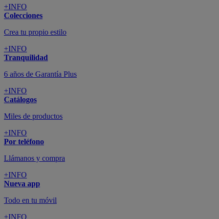
+INFO
Colecciones
Crea tu propio estilo
+INFO
Tranquilidad
6 años de Garantía Plus
+INFO
Catálogos
Miles de productos
+INFO
Por teléfono
Llámanos y compra
+INFO
Nueva app
Todo en tu móvil
+INFO