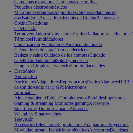
Campanas extractoras
Campanas decorativas
Pequeños electrodomésticos
Microondas
Freidoras
Aspiradores
Cafeteras
Planchas de
asar
Batidoras
Amasadores
Robots de Cocina
Balanzas de
Cocina
Tostadoras
Calefacción
Termoventiladores
Convectores
Estufas
Radiadores
Calefactores
D
Térmicos
Humidificadores
Climatización
Ventiladores
Aire acondicionado
Calentadores de agua
Termos eléctricos
Belleza y salud
Cuidado de los hombres
Cuidado
cabello
Cuidado dental
Salud y bienestar
Limpieza
Limpieza a vapor
Robot limpiacristales
Electrónica
Audio y hifi
Auriculares
Adaptadores
Reproductores
Radios
Altavoces
Hifi
Bar
de sonido
Audio car y GPS
Micrófonos
Informática
Almacenamiento
Tablets
Complementos
Portátiles
Impresoras
Gaming & streaming
Monitores gaming
Accesorios
Smart home
Timbres
Cámaras
Altavoces
Wearables
Smartwatches
Televisión
Accesorios
Televisores
Reproductores
Adaptadores
Proyectores
Movilidad urbana
Karts
Motos eléctricas
Accesorios
Bicicletas