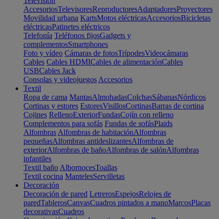
Televisión
Accesorios
Televisores
Reproductores
Adaptadores
Proyectores
Movilidad urbana
Karts
Motos eléctricas
Accesorios
Bicicletas
eléctricas
Patinetes eléctricos
Telefonía
Teléfonos fijos
Gadgets y
complementos
Smartphones
Foto y vídeo
Cámaras de fotos
Trípodes
Videocámaras
Cables
Cables HDMI
Cables de alimentación
Cables
USB
Cables Jack
Consolas y videojuegos
Accesorios
Textil
Ropa de cama
Mantas
Almohadas
Colchas
Sábanas
Nórdicos
Cortinas y estores
Estores
Visillos
Cortinas
Barras de cortina
Cojines
Relleno
Exterior
Fundas
Cojín con relleno
Complementos para sofás
Fundas de sofás
Plaids
Alfombras
Alfombras de habitación
Alfombras
pequeñas
Alfombras antideslizantes
Alfombras de
exterior
Alfombras de baño
Alfombras de salón
Alfombras
infantiles
Textil baño
Albornoces
Toallas
Textil cocina
Manteles
Servilletas
Decoración
Decoración de pared
Letreros
Espejos
Relojes de
pared
Tableros
Canvas
Cuadros pintados a mano
Marcos
Placas
decorativas
Cuadros