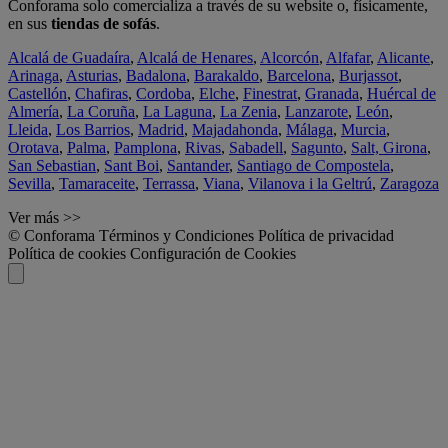
Conforama solo comercializa a través de su website o, físicamente,
en sus
tiendas de sofás
.
Alcalá de Guadaíra
,
Alcalá de Henares
,
Alcorcón
,
Alfafar
,
Alicante
,
Arinaga
,
Asturias
,
Badalona
,
Barakaldo
,
Barcelona
,
Burjassot
,
Castellón
,
Chafiras
,
Cordoba
,
Elche
,
Finestrat
,
Granada
,
Huércal de
Almería
,
La Coruña
,
La Laguna
,
La Zenia
,
Lanzarote
,
León
,
Lleida
,
Los Barrios
,
Madrid
,
Majadahonda
,
Málaga
,
Murcia
,
Orotava
,
Palma
,
Pamplona
,
Rivas
,
Sabadell
,
Sagunto
,
Salt, Girona
,
San Sebastian
,
Sant Boi
,
Santander
,
Santiago de Compostela
,
Sevilla
,
Tamaraceite
,
Terrassa
,
Viana
,
Vilanova i la Geltrú
,
Zaragoza
Ver más >>
© Conforama
Términos y Condiciones
Política de privacidad
Política de cookies
Configuración de Cookies