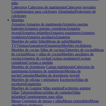
nido
Cabeceros
Cabeceros de matrimonio
Cabeceros juveniles
Complementos para colchones
Almohadas
Protectores de
colchones
Muebles
Armarios
Armarios de matrimonio
Armarios puertas
batientes
Armarios puertas correderas
Armarios
juvenil
Armarios infantiles
Armarios esquineros
Armarios
vestidores
Armarios auxiliares
Zapateros
Muebles de salón
Sillas
Mesas de salón
Muebles
TV
Vitrinas
Aparadores
Estanterias
Muebles recibidores
Muebles de cocina
Sillas de cocinas
Taburetes de cocina
Mesas
de cocina
Mesas y sillas de cocina
Muebles auxiliares de
cocina
Armarios de cocina
Cocinas modulares
Cocinas
completas
Cocinas a medida
Muebles de dormitorio
Camas matrimonio
Cabeceros de
matrimonio
Armarios de matrimonio
Mesitas de
noche
Comodas
Muebles de dormitorio juvenil
Muebles de oficina y teletrabajo
Escritorios
Sillas de
escritorio
Estanterías
Muebles de Gaming
Sillas gaming
Escritorios gaming
Sillas
Taburetes
Bancos
Sillas de comedor
Sillas
infantiles
Complementos para sillas
Mesas
Conjuntos de mesas y sillas
Mesas extensibles
Mesas
altas
Mesas multiusos