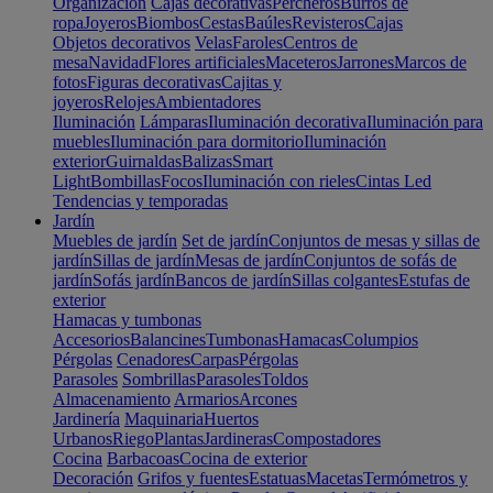
Organización
Cajas decorativas
Percheros
Burros de
ropa
Joyeros
Biombos
Cestas
Baúles
Revisteros
Cajas
Objetos decorativos
Velas
Faroles
Centros de
mesa
Navidad
Flores artificiales
Maceteros
Jarrones
Marcos de
fotos
Figuras decorativas
Cajitas y
joyeros
Relojes
Ambientadores
Iluminación
Lámparas
Iluminación decorativa
Iluminación para
muebles
Iluminación para dormitorio
Iluminación
exterior
Guirnaldas
Balizas
Smart
Light
Bombillas
Focos
Iluminación con rieles
Cintas Led
Tendencias y temporadas
Jardín
Muebles de jardín
Set de jardín
Conjuntos de mesas y sillas de
jardín
Sillas de jardín
Mesas de jardín
Conjuntos de sofás de
jardín
Sofás jardín
Bancos de jardín
Sillas colgantes
Estufas de
exterior
Hamacas y tumbonas
Accesorios
Balancines
Tumbonas
Hamacas
Columpios
Pérgolas
Cenadores
Carpas
Pérgolas
Parasoles
Sombrillas
Parasoles
Toldos
Almacenamiento
Armarios
Arcones
Jardinería
Maquinaria
Huertos
Urbanos
Riego
Plantas
Jardineras
Compostadores
Cocina
Barbacoas
Cocina de exterior
Decoración
Grifos y fuentes
Estatuas
Macetas
Termómetros y