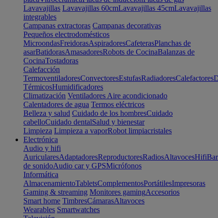
Lavavajillas
Lavavajillas 60cm
Lavavajillas 45cm
Lavavajillas
integrables
Campanas extractoras
Campanas decorativas
Pequeños electrodomésticos
Microondas
Freidoras
Aspiradores
Cafeteras
Planchas de
asar
Batidoras
Amasadores
Robots de Cocina
Balanzas de
Cocina
Tostadoras
Calefacción
Termoventiladores
Convectores
Estufas
Radiadores
Calefactores
D
Térmicos
Humidificadores
Climatización
Ventiladores
Aire acondicionado
Calentadores de agua
Termos eléctricos
Belleza y salud
Cuidado de los hombres
Cuidado
cabello
Cuidado dental
Salud y bienestar
Limpieza
Limpieza a vapor
Robot limpiacristales
Electrónica
Audio y hifi
Auriculares
Adaptadores
Reproductores
Radios
Altavoces
Hifi
Bar
de sonido
Audio car y GPS
Micrófonos
Informática
Almacenamiento
Tablets
Complementos
Portátiles
Impresoras
Gaming & streaming
Monitores gaming
Accesorios
Smart home
Timbres
Cámaras
Altavoces
Wearables
Smartwatches