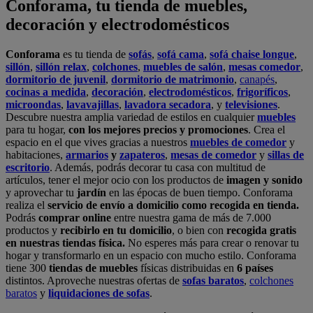
Conforama, tu tienda de muebles,
decoración y electrodomésticos
Conforama
es tu tienda de
sofás
,
sofá cama
,
sofá chaise longue
,
sillón
,
sillón relax
,
colchones
,
muebles de salón
,
mesas comedor
,
dormitorio de juvenil
,
dormitorio de matrimonio
,
canapés
,
cocinas a medida
,
decoración
,
electrodomésticos
,
frigoríficos
,
microondas
,
lavavajillas
,
lavadora secadora
, y
televisiones
.
Descubre nuestra amplia variedad de estilos en cualquier
muebles
para tu hogar,
con los mejores precios y promociones
. Crea el
espacio en el que vives gracias a nuestros
muebles de comedor
y
habitaciones,
armarios
y
zapateros
,
mesas de comedor
y
sillas de
escritorio
. Además, podrás decorar tu casa con multitud de
artículos, tener el mejor ocio con los productos de
imagen y sonido
y aprovechar tu
jardín
en las épocas de buen tiempo. Conforama
realiza el
servicio de envío a domicilio como recogida en tienda.
Podrás
comprar online
entre nuestra gama de más de 7.000
productos y
recibirlo en tu domicilio
, o bien con
recogida gratis
en nuestras tiendas física.
No esperes más para crear o renovar tu
hogar y transformarlo en un espacio con mucho estilo. Conforama
tiene 300
tiendas de muebles
físicas distribuidas en
6 países
distintos. Aproveche nuestras ofertas de
sofas baratos
,
colchones
baratos
y
liquidaciones de sofas
.