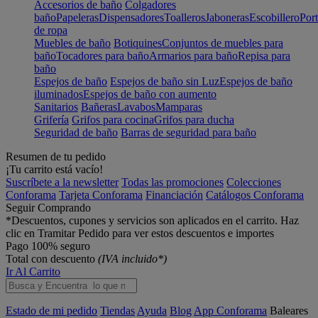
Accesorios de baño
Colgadores
baño
Papeleras
Dispensadores
Toalleros
Jaboneras
Escobillero
Port
de ropa
Muebles de baño
Botiquines
Conjuntos de muebles para
baño
Tocadores para baño
Armarios para baño
Repisa para
baño
Espejos de baño
Espejos de baño sin Luz
Espejos de baño
iluminados
Espejos de baño con aumento
Sanitarios
Bañeras
Lavabos
Mamparas
Grifería
Grifos para cocina
Grifos para ducha
Seguridad de baño
Barras de seguridad para baño
Resumen de tu pedido
¡Tu carrito está vacío!
Suscríbete a la newsletter
Todas las promociones
Colecciones
Conforama
Tarjeta Conforama
Financiación
Catálogos Conforama
Seguir Comprando
*Descuentos, cupones y servicios son aplicados en el carrito. Haz
clic en Tramitar Pedido para ver estos descuentos e importes
Pago 100% seguro
Total con descuento
(IVA incluido*)
Ir Al Carrito
Estado de mi pedido
Tiendas
Ayuda
Blog
App Conforama
Baleares