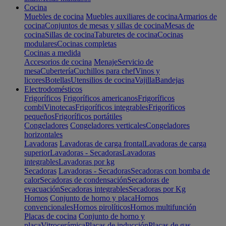
Cocina
Muebles de cocina
Muebles auxiliares de cocina
Armarios de
cocina
Conjuntos de mesas y sillas de cocina
Mesas de
cocina
Sillas de cocina
Taburetes de cocina
Cocinas
modulares
Cocinas completas
Cocinas a medida
Accesorios de cocina
Menaje
Servicio de
mesa
Cubertería
Cuchillos para chef
Vinos y
licores
Botellas
Utensilios de cocina
Vajilla
Bandejas
Electrodomésticos
Frigoríficos
Frigoríficos americanos
Frigoríficos
combi
Vinotecas
Frigoríficos integrables
Frigoríficos
pequeños
Frigoríficos portátiles
Congeladores
Congeladores verticales
Congeladores
horizontales
Lavadoras
Lavadoras de carga frontal
Lavadoras de carga
superior
Lavadoras - Secadoras
Lavadoras
integrables
Lavadoras por kg
Secadoras
Lavadoras - Secadoras
Secadoras con bomba de
calor
Secadoras de condensación
Secadoras de
evacuación
Secadoras integrables
Secadoras por Kg
Hornos
Conjunto de horno y placa
Hornos
convencionales
Hornos pirolíticos
Hornos multifunción
Placas de cocina
Conjunto de horno y
placa
Vitrocerámica
Placas de inducción
Placas de gas