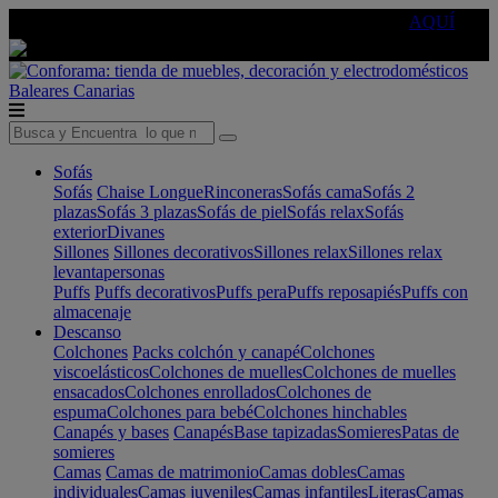
🔵Cambia tu electro con
-10% EXTRA
de descuento ☑️
AQUÍ
Baleares
Canarias
Sofás
Sofás
Chaise Longue
Rinconeras
Sofás cama
Sofás 2
plazas
Sofás 3 plazas
Sofás de piel
Sofás relax
Sofás
exterior
Divanes
Sillones
Sillones decorativos
Sillones relax
Sillones relax
levantapersonas
Puffs
Puffs decorativos
Puffs pera
Puffs reposapiés
Puffs con
almacenaje
Descanso
Colchones
Packs colchón y canapé
Colchones
viscoelásticos
Colchones de muelles
Colchones de muelles
ensacados
Colchones enrollados
Colchones de
espuma
Colchones para bebé
Colchones hinchables
Canapés y bases
Canapés
Base tapizadas
Somieres
Patas de
somieres
Camas
Camas de matrimonio
Camas dobles
Camas
individuales
Camas juveniles
Camas infantiles
Literas
Camas