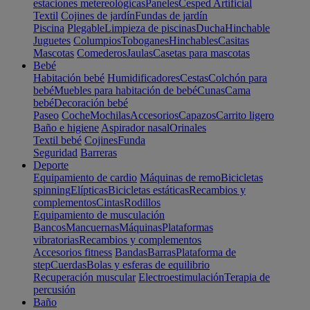
estaciones metereológicas
Paneles
Cesped Artificial
Textil
Cojines de jardín
Fundas de jardín
Piscina
Plegable
Limpieza de piscinas
Ducha
Hinchable
Juguetes
Columpios
Toboganes
Hinchables
Casitas
Mascotas
Comederos
Jaulas
Casetas para mascotas
Bebé
Habitación bebé
Humidificadores
Cestas
Colchón para
bebé
Muebles para habitación de bebé
Cunas
Cama
bebé
Decoración bebé
Paseo
Coche
Mochilas
Accesorios
Capazos
Carrito ligero
Baño e higiene
Aspirador nasal
Orinales
Textil bebé
Cojines
Funda
Seguridad
Barreras
Deporte
Equipamiento de cardio
Máquinas de remo
Bicicletas
spinning
Elípticas
Bicicletas estáticas
Recambios y
complementos
Cintas
Rodillos
Equipamiento de musculación
Bancos
Mancuernas
Máquinas
Plataformas
vibratorias
Recambios y complementos
Accesorios fitness
Bandas
Barras
Plataforma de
step
Cuerdas
Bolas y esferas de equilibrio
Recuperación muscular
Electroestimulación
Terapia de
percusión
Baño