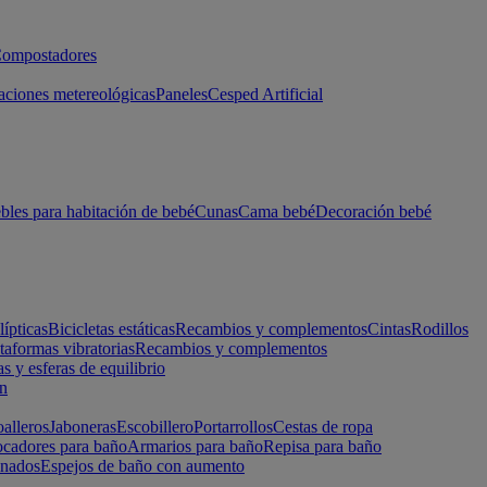
ompostadores
aciones metereológicas
Paneles
Cesped Artificial
les para habitación de bebé
Cunas
Cama bebé
Decoración bebé
lípticas
Bicicletas estáticas
Recambios y complementos
Cintas
Rodillos
taformas vibratorias
Recambios y complementos
s y esferas de equilibrio
ón
alleros
Jaboneras
Escobillero
Portarrollos
Cestas de ropa
cadores para baño
Armarios para baño
Repisa para baño
inados
Espejos de baño con aumento