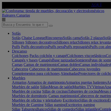
🔵Cambia tu electro con
-10% EXTRA
de descuento ☑️
AQUÍ
Baleares
Canarias
Sofás
Sofás
Chaise Longue
Rinconeras
Sofás cama
Sofás 2 plazas
Sofá
Sillones
Sillones decorativos
Sillones relax
Sillones relax levant
Puffs
Puffs decorativos
Puffs pera
Puffs reposapiés
Puffs con al
Descanso
Colchones
Packs colchón y canapé
Colchones viscoelásticos
Col
Canapés y bases
Canapés
Base tapizadas
Somieres
Patas de somi
Camas
Camas de matrimonio
Camas dobles
Camas individuales
Cabeceros
Cabeceros de matrimonio
Cabeceros juveniles
Complementos para colchones
Almohadas
Protectores de colch
Muebles
Armarios
Armarios de matrimonio
Armarios puertas batientes
Ar
Muebles de salón
Sillas
Mesas de salón
Muebles TV
Vitrinas
Apa
Muebles de cocina
Sillas de cocinas
Taburetes de cocina
Mesas d
Muebles de dormitorio
Camas matrimonio
Cabeceros de matrim
Muebles de oficina y teletrabajo
Escritorios
Sillas de escritorio
Es
Muebles de Gaming
Sillas gaming
Escritorios gaming
Sillas
Taburetes
Bancos
Sillas de comedor
Sillas infantiles
Complem