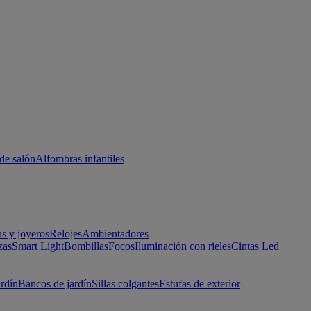
de salón
Alfombras infantiles
as y joyeros
Relojes
Ambientadores
zas
Smart Light
Bombillas
Focos
Iluminación con rieles
Cintas Led
ardín
Bancos de jardín
Sillas colgantes
Estufas de exterior