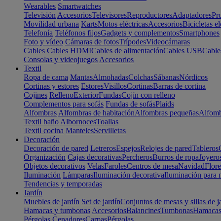
Wearables
Smartwatches
Televisión
Accesorios
Televisores
Reproductores
Adaptadores
Pr
Movilidad urbana
Karts
Motos eléctricas
Accesorios
Bicicletas el
Telefonía
Teléfonos fijos
Gadgets y complementos
Smartphones
Foto y vídeo
Cámaras de fotos
Trípodes
Videocámaras
Cables
Cables HDMI
Cables de alimentación
Cables USB
Cable
Consolas y videojuegos
Accesorios
Textil
Ropa de cama
Mantas
Almohadas
Colchas
Sábanas
Nórdicos
Cortinas y estores
Estores
Visillos
Cortinas
Barras de cortina
Cojines
Relleno
Exterior
Fundas
Cojín con relleno
Complementos para sofás
Fundas de sofás
Plaids
Alfombras
Alfombras de habitación
Alfombras pequeñas
Alfomb
Textil baño
Albornoces
Toallas
Textil cocina
Manteles
Servilletas
Decoración
Decoración de pared
Letreros
Espejos
Relojes de pared
Tableros
Organización
Cajas decorativas
Percheros
Burros de ropa
Joyero
Objetos decorativos
Velas
Faroles
Centros de mesa
Navidad
Flore
Iluminación
Lámparas
Iluminación decorativa
Iluminación para 
Tendencias y temporadas
Jardín
Muebles de jardín
Set de jardín
Conjuntos de mesas y sillas de j
Hamacas y tumbonas
Accesorios
Balancines
Tumbonas
Hamaca
Pérgolas
Cenadores
Carpas
Pérgolas