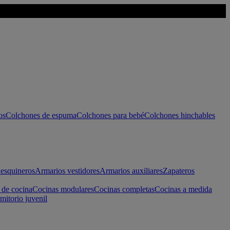
os
Colchones de espuma
Colchones para bebé
Colchones hinchables
esquineros
Armarios vestidores
Armarios auxiliares
Zapateros
 de cocina
Cocinas modulares
Cocinas completas
Cocinas a medida
mitorio juvenil