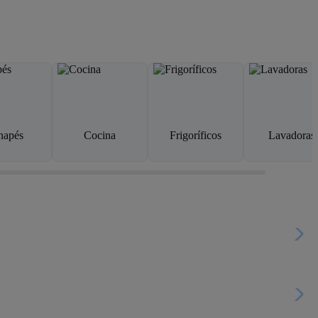
napés
Cocina
Frigoríficos
Lavadoras