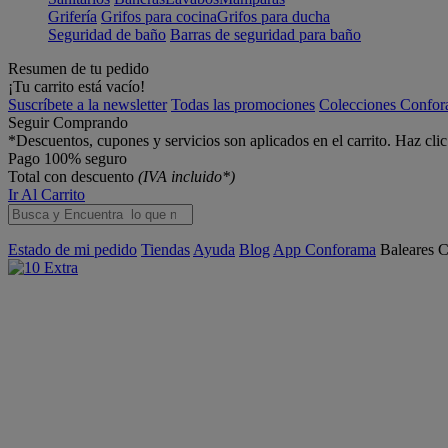
Grifería
Grifos para cocina
Grifos para ducha
Seguridad de baño
Barras de seguridad para baño
Resumen de tu pedido
¡Tu carrito está vacío!
Suscríbete a la newsletter
Todas las promociones
Colecciones Confo
Seguir Comprando
*Descuentos, cupones y servicios son aplicados en el carrito. Haz cli
Pago 100% seguro
Total con descuento
(IVA incluido*)
Ir Al Carrito
Estado de mi pedido
Tiendas
Ayuda
Blog
App Conforama
Baleares
C