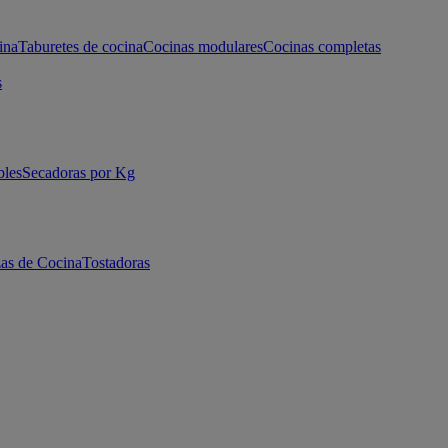
ina
Taburetes de cocina
Cocinas modulares
Cocinas completas
s
bles
Secadoras por Kg
as de Cocina
Tostadoras