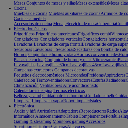
Mesas
Conjuntos de mesas y sillas
Mesas extensibles
Mesas alta
Cocina
Muebles de cocina
Muebles auxiliares de cocina
Armarios de co
Cocinas a medida
Accesorios de cocina
Menaje
Servicio de mesa
Cubertería
Cuchil
Electrodomésticos
Frigoríficos
Frigoríficos americanos
Frigoríficos combi
Vinoteca
Congeladores
Congeladores verticales
Congeladores horizontal
Lavadoras
Lavadoras de carga frontal
Lavadoras de carga super
Secadoras
Lavadoras - Secadoras
Secadoras con bomba de calo
Hornos
Conjunto de horno y placa
Hornos convencionales
Horno
Placas de cocina
Conjunto de horno y placa
Vitrocerámica
Placa
Lavavajillas
Lavavajillas 60cm
Lavavajillas 45cm
Lavavajillas i
Campanas extractoras
Campanas decorativas
Pequeños electrodomésticos
Microondas
Freidoras
Aspiradores
C
Calefacción
Termoventiladores
Convectores
Estufas
Radiadores
C
Climatización
Ventiladores
Aire acondicionado
Calentadores de agua
Termos eléctricos
Belleza y salud
Cuidado de los hombres
Cuidado cabello
Cuidad
Limpieza
Limpieza a vapor
Robot limpiacristales
Electrónica
Audio y hifi
Auriculares
Adaptadores
Reproductores
Radios
Alta
Informática
Almacenamiento
Tablets
Complementos
Portátiles
Im
Gaming & streaming
Monitores gaming
Accesorios
Smart home
Timbres
Cámaras
Altavoces