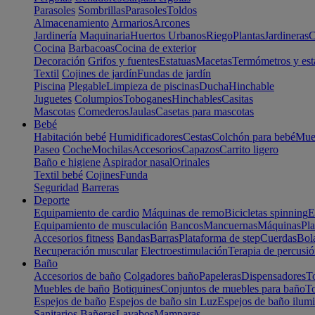
Parasoles
Sombrillas
Parasoles
Toldos
Almacenamiento
Armarios
Arcones
Jardinería
Maquinaria
Huertos Urbanos
Riego
Plantas
Jardineras
C
Cocina
Barbacoas
Cocina de exterior
Decoración
Grifos y fuentes
Estatuas
Macetas
Termómetros y est
Textil
Cojines de jardín
Fundas de jardín
Piscina
Plegable
Limpieza de piscinas
Ducha
Hinchable
Juguetes
Columpios
Toboganes
Hinchables
Casitas
Mascotas
Comederos
Jaulas
Casetas para mascotas
Bebé
Habitación bebé
Humidificadores
Cestas
Colchón para bebé
Mueb
Paseo
Coche
Mochilas
Accesorios
Capazos
Carrito ligero
Baño e higiene
Aspirador nasal
Orinales
Textil bebé
Cojines
Funda
Seguridad
Barreras
Deporte
Equipamiento de cardio
Máquinas de remo
Bicicletas spinning
E
Equipamiento de musculación
Bancos
Mancuernas
Máquinas
Pla
Accesorios fitness
Bandas
Barras
Plataforma de step
Cuerdas
Bola
Recuperación muscular
Electroestimulación
Terapia de percusi
Baño
Accesorios de baño
Colgadores baño
Papeleras
Dispensadores
To
Muebles de baño
Botiquines
Conjuntos de muebles para baño
To
Espejos de baño
Espejos de baño sin Luz
Espejos de baño ilum
Sanitarios
Bañeras
Lavabos
Mamparas