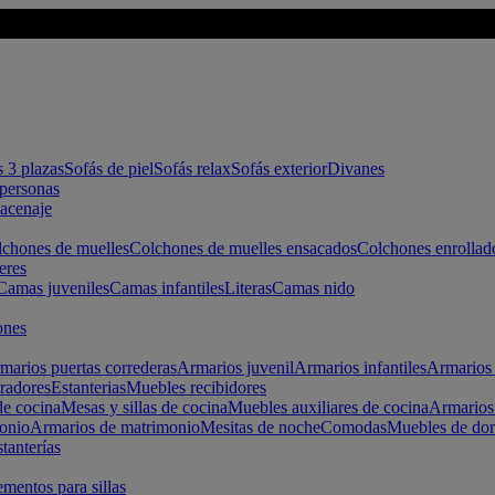
s 3 plazas
Sofás de piel
Sofás relax
Sofás exterior
Divanes
apersonas
macenaje
chones de muelles
Colchones de muelles ensacados
Colchones enrollad
eres
Camas juveniles
Camas infantiles
Literas
Camas nido
ones
marios puertas correderas
Armarios juvenil
Armarios infantiles
Armarios 
radores
Estanterias
Muebles recibidores
e cocina
Mesas y sillas de cocina
Muebles auxiliares de cocina
Armarios
onio
Armarios de matrimonio
Mesitas de noche
Comodas
Muebles de dor
tanterías
entos para sillas