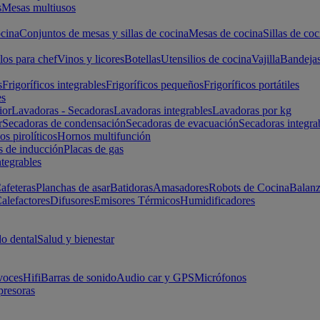
s
Mesas multiusos
cina
Conjuntos de mesas y sillas de cocina
Mesas de cocina
Sillas de coc
los para chef
Vinos y licores
Botellas
Utensilios de cocina
Vajilla
Bandeja
s
Frigoríficos integrables
Frigoríficos pequeños
Frigoríficos portátiles
es
ior
Lavadoras - Secadoras
Lavadoras integrables
Lavadoras por kg
r
Secadoras de condensación
Secadoras de evacuación
Secadoras integra
s pirolíticos
Hornos multifunción
s de inducción
Placas de gas
ntegrables
afeteras
Planchas de asar
Batidoras
Amasadores
Robots de Cocina
Balanz
alefactores
Difusores
Emisores Térmicos
Humidificadores
o dental
Salud y bienestar
voces
Hifi
Barras de sonido
Audio car y GPS
Micrófonos
presoras