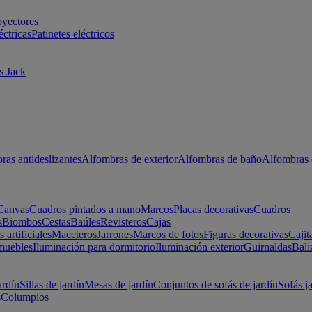
oyectores
éctricas
Patinetes eléctricos
s Jack
ras antideslizantes
Alfombras de exterior
Alfombras de baño
Alfombras 
Canvas
Cuadros pintados a mano
Marcos
Placas decorativas
Cuadros
s
Biombos
Cestas
Baúles
Revisteros
Cajas
s artificiales
Maceteros
Jarrones
Marcos de fotos
Figuras decorativas
Cajit
muebles
Iluminación para dormitorio
Iluminación exterior
Guirnaldas
Bali
ardín
Sillas de jardín
Mesas de jardín
Conjuntos de sofás de jardín
Sofás j
s
Columpios