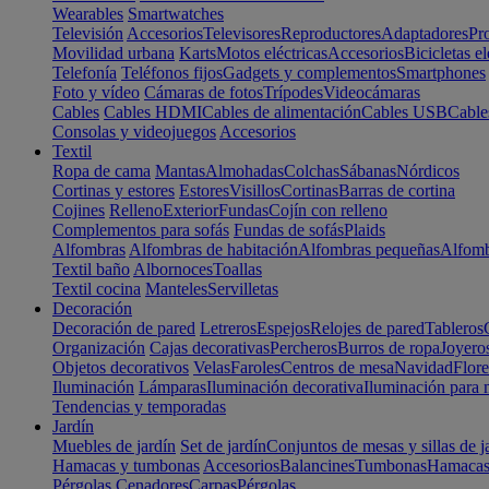
Wearables
Smartwatches
Televisión
Accesorios
Televisores
Reproductores
Adaptadores
Pr
Movilidad urbana
Karts
Motos eléctricas
Accesorios
Bicicletas el
Telefonía
Teléfonos fijos
Gadgets y complementos
Smartphones
Foto y vídeo
Cámaras de fotos
Trípodes
Videocámaras
Cables
Cables HDMI
Cables de alimentación
Cables USB
Cable
Consolas y videojuegos
Accesorios
Textil
Ropa de cama
Mantas
Almohadas
Colchas
Sábanas
Nórdicos
Cortinas y estores
Estores
Visillos
Cortinas
Barras de cortina
Cojines
Relleno
Exterior
Fundas
Cojín con relleno
Complementos para sofás
Fundas de sofás
Plaids
Alfombras
Alfombras de habitación
Alfombras pequeñas
Alfomb
Textil baño
Albornoces
Toallas
Textil cocina
Manteles
Servilletas
Decoración
Decoración de pared
Letreros
Espejos
Relojes de pared
Tableros
Organización
Cajas decorativas
Percheros
Burros de ropa
Joyero
Objetos decorativos
Velas
Faroles
Centros de mesa
Navidad
Flore
Iluminación
Lámparas
Iluminación decorativa
Iluminación para 
Tendencias y temporadas
Jardín
Muebles de jardín
Set de jardín
Conjuntos de mesas y sillas de j
Hamacas y tumbonas
Accesorios
Balancines
Tumbonas
Hamaca
Pérgolas
Cenadores
Carpas
Pérgolas