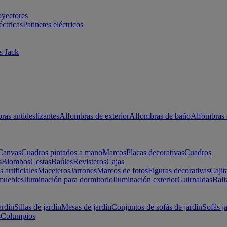
oyectores
éctricas
Patinetes eléctricos
s Jack
ras antideslizantes
Alfombras de exterior
Alfombras de baño
Alfombras 
Canvas
Cuadros pintados a mano
Marcos
Placas decorativas
Cuadros
s
Biombos
Cestas
Baúles
Revisteros
Cajas
s artificiales
Maceteros
Jarrones
Marcos de fotos
Figuras decorativas
Cajit
muebles
Iluminación para dormitorio
Iluminación exterior
Guirnaldas
Bali
ardín
Sillas de jardín
Mesas de jardín
Conjuntos de sofás de jardín
Sofás j
s
Columpios