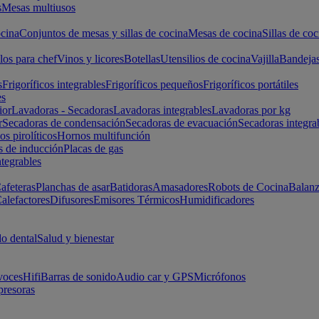
s
Mesas multiusos
cina
Conjuntos de mesas y sillas de cocina
Mesas de cocina
Sillas de coc
los para chef
Vinos y licores
Botellas
Utensilios de cocina
Vajilla
Bandeja
s
Frigoríficos integrables
Frigoríficos pequeños
Frigoríficos portátiles
es
ior
Lavadoras - Secadoras
Lavadoras integrables
Lavadoras por kg
r
Secadoras de condensación
Secadoras de evacuación
Secadoras integra
s pirolíticos
Hornos multifunción
s de inducción
Placas de gas
ntegrables
afeteras
Planchas de asar
Batidoras
Amasadores
Robots de Cocina
Balanz
alefactores
Difusores
Emisores Térmicos
Humidificadores
o dental
Salud y bienestar
voces
Hifi
Barras de sonido
Audio car y GPS
Micrófonos
presoras