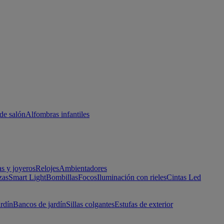
de salón
Alfombras infantiles
as y joyeros
Relojes
Ambientadores
zas
Smart Light
Bombillas
Focos
Iluminación con rieles
Cintas Led
ardín
Bancos de jardín
Sillas colgantes
Estufas de exterior