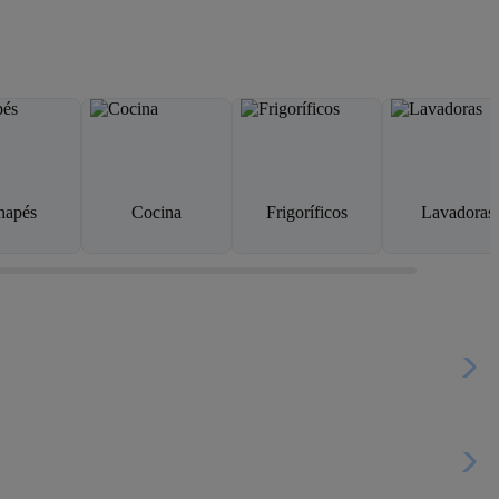
napés
Cocina
Frigoríficos
Lavadoras