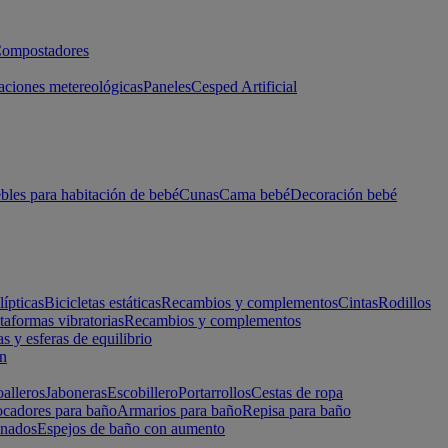
ompostadores
aciones metereológicas
Paneles
Cesped Artificial
les para habitación de bebé
Cunas
Cama bebé
Decoración bebé
lípticas
Bicicletas estáticas
Recambios y complementos
Cintas
Rodillos
taformas vibratorias
Recambios y complementos
s y esferas de equilibrio
ón
alleros
Jaboneras
Escobillero
Portarrollos
Cestas de ropa
cadores para baño
Armarios para baño
Repisa para baño
inados
Espejos de baño con aumento