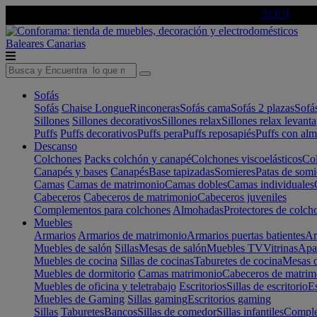
🔵Cambia tu electro con
-10% EXTRA
de descuento ☑️
AQUÍ
Baleares
Canarias
Sofás
Sofás
Chaise Longue
Rinconeras
Sofás cama
Sofás 2 plazas
Sofá
Sillones
Sillones decorativos
Sillones relax
Sillones relax levant
Puffs
Puffs decorativos
Puffs pera
Puffs reposapiés
Puffs con al
Descanso
Colchones
Packs colchón y canapé
Colchones viscoelásticos
Col
Canapés y bases
Canapés
Base tapizadas
Somieres
Patas de somi
Camas
Camas de matrimonio
Camas dobles
Camas individuales
Cabeceros
Cabeceros de matrimonio
Cabeceros juveniles
Complementos para colchones
Almohadas
Protectores de colch
Muebles
Armarios
Armarios de matrimonio
Armarios puertas batientes
Ar
Muebles de salón
Sillas
Mesas de salón
Muebles TV
Vitrinas
Apa
Muebles de cocina
Sillas de cocinas
Taburetes de cocina
Mesas d
Muebles de dormitorio
Camas matrimonio
Cabeceros de matrim
Muebles de oficina y teletrabajo
Escritorios
Sillas de escritorio
Es
Muebles de Gaming
Sillas gaming
Escritorios gaming
Sillas
Taburetes
Bancos
Sillas de comedor
Sillas infantiles
Complem