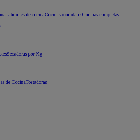
ina
Taburetes de cocina
Cocinas modulares
Cocinas completas
s
bles
Secadoras por Kg
as de Cocina
Tostadoras