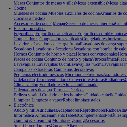
Mesas
Conjuntos de mesas y sillas
Mesas extensibles
Mesas alta
Cocina
Muebles de cocina
Muebles auxiliares de cocina
Armarios de co
Cocinas a medida
Accesorios de cocina
Menaje
Servicio de mesa
Cubertería
Cuchil
Electrodomésticos
Frigoríficos
Frigoríficos americanos
Frigoríficos combi
Vinoteca
Congeladores
Congeladores verticales
Congeladores horizontal
Lavadoras
Lavadoras de carga frontal
Lavadoras de carga super
Secadoras
Lavadoras - Secadoras
Secadoras con bomba de calo
Hornos
Conjunto de horno y placa
Hornos convencionales
Horno
Placas de cocina
Conjunto de horno y placa
Vitrocerámica
Placa
Lavavajillas
Lavavajillas 60cm
Lavavajillas 45cm
Lavavajillas i
Campanas extractoras
Campanas decorativas
Pequeños electrodomésticos
Microondas
Freidoras
Aspiradores
C
Calefacción
Termoventiladores
Convectores
Estufas
Radiadores
C
Climatización
Ventiladores
Aire acondicionado
Calentadores de agua
Termos eléctricos
Belleza y salud
Cuidado de los hombres
Cuidado cabello
Cuidad
Limpieza
Limpieza a vapor
Robot limpiacristales
Electrónica
Audio y hifi
Auriculares
Adaptadores
Reproductores
Radios
Alta
Informática
Almacenamiento
Tablets
Complementos
Portátiles
Im
Gaming & streaming
Monitores gaming
Accesorios
Smart home
Timbres
Cámaras
Altavoces