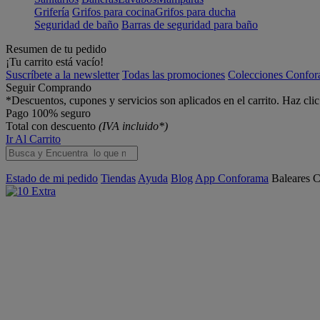
Grifería
Grifos para cocina
Grifos para ducha
Seguridad de baño
Barras de seguridad para baño
Resumen de tu pedido
¡Tu carrito está vacío!
Suscríbete a la newsletter
Todas las promociones
Colecciones Confo
Seguir Comprando
*Descuentos, cupones y servicios son aplicados en el carrito. Haz cli
Pago 100% seguro
Total con descuento
(IVA incluido*)
Ir Al Carrito
Estado de mi pedido
Tiendas
Ayuda
Blog
App Conforama
Baleares
C