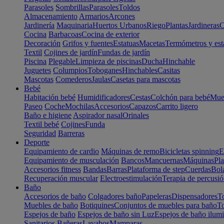
Parasoles
Sombrillas
Parasoles
Toldos
Almacenamiento
Armarios
Arcones
Jardinería
Maquinaria
Huertos Urbanos
Riego
Plantas
Jardineras
C
Cocina
Barbacoas
Cocina de exterior
Decoración
Grifos y fuentes
Estatuas
Macetas
Termómetros y est
Textil
Cojines de jardín
Fundas de jardín
Piscina
Plegable
Limpieza de piscinas
Ducha
Hinchable
Juguetes
Columpios
Toboganes
Hinchables
Casitas
Mascotas
Comederos
Jaulas
Casetas para mascotas
Bebé
Habitación bebé
Humidificadores
Cestas
Colchón para bebé
Mueb
Paseo
Coche
Mochilas
Accesorios
Capazos
Carrito ligero
Baño e higiene
Aspirador nasal
Orinales
Textil bebé
Cojines
Funda
Seguridad
Barreras
Deporte
Equipamiento de cardio
Máquinas de remo
Bicicletas spinning
E
Equipamiento de musculación
Bancos
Mancuernas
Máquinas
Pla
Accesorios fitness
Bandas
Barras
Plataforma de step
Cuerdas
Bola
Recuperación muscular
Electroestimulación
Terapia de percusi
Baño
Accesorios de baño
Colgadores baño
Papeleras
Dispensadores
To
Muebles de baño
Botiquines
Conjuntos de muebles para baño
To
Espejos de baño
Espejos de baño sin Luz
Espejos de baño ilum
Sanitarios
Bañeras
Lavabos
Mamparas