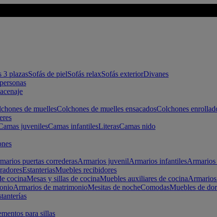
s 3 plazas
Sofás de piel
Sofás relax
Sofás exterior
Divanes
apersonas
macenaje
chones de muelles
Colchones de muelles ensacados
Colchones enrollad
eres
Camas juveniles
Camas infantiles
Literas
Camas nido
ones
marios puertas correderas
Armarios juvenil
Armarios infantiles
Armarios 
radores
Estanterias
Muebles recibidores
e cocina
Mesas y sillas de cocina
Muebles auxiliares de cocina
Armarios
onio
Armarios de matrimonio
Mesitas de noche
Comodas
Muebles de dor
tanterías
entos para sillas