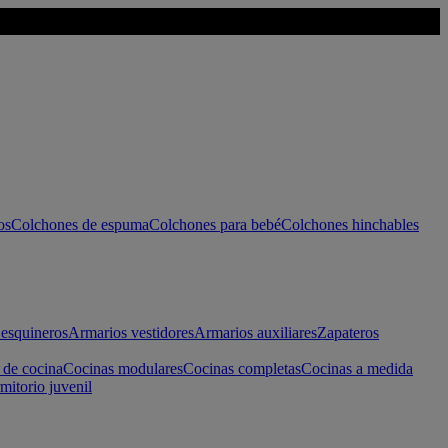
os
Colchones de espuma
Colchones para bebé
Colchones hinchables
esquineros
Armarios vestidores
Armarios auxiliares
Zapateros
 de cocina
Cocinas modulares
Cocinas completas
Cocinas a medida
mitorio juvenil