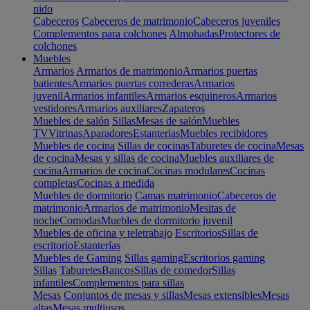
nido
Cabeceros
Cabeceros de matrimonio
Cabeceros juveniles
Complementos para colchones
Almohadas
Protectores de
colchones
Muebles
Armarios
Armarios de matrimonio
Armarios puertas
batientes
Armarios puertas correderas
Armarios
juvenil
Armarios infantiles
Armarios esquineros
Armarios
vestidores
Armarios auxiliares
Zapateros
Muebles de salón
Sillas
Mesas de salón
Muebles
TV
Vitrinas
Aparadores
Estanterias
Muebles recibidores
Muebles de cocina
Sillas de cocinas
Taburetes de cocina
Mesas
de cocina
Mesas y sillas de cocina
Muebles auxiliares de
cocina
Armarios de cocina
Cocinas modulares
Cocinas
completas
Cocinas a medida
Muebles de dormitorio
Camas matrimonio
Cabeceros de
matrimonio
Armarios de matrimonio
Mesitas de
noche
Comodas
Muebles de dormitorio juvenil
Muebles de oficina y teletrabajo
Escritorios
Sillas de
escritorio
Estanterías
Muebles de Gaming
Sillas gaming
Escritorios gaming
Sillas
Taburetes
Bancos
Sillas de comedor
Sillas
infantiles
Complementos para sillas
Mesas
Conjuntos de mesas y sillas
Mesas extensibles
Mesas
altas
Mesas multiusos