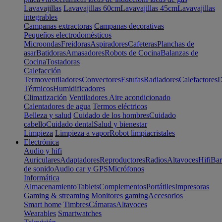
Lavavajillas
Lavavajillas 60cm
Lavavajillas 45cm
Lavavajillas
integrables
Campanas extractoras
Campanas decorativas
Pequeños electrodomésticos
Microondas
Freidoras
Aspiradores
Cafeteras
Planchas de
asar
Batidoras
Amasadores
Robots de Cocina
Balanzas de
Cocina
Tostadoras
Calefacción
Termoventiladores
Convectores
Estufas
Radiadores
Calefactores
D
Térmicos
Humidificadores
Climatización
Ventiladores
Aire acondicionado
Calentadores de agua
Termos eléctricos
Belleza y salud
Cuidado de los hombres
Cuidado
cabello
Cuidado dental
Salud y bienestar
Limpieza
Limpieza a vapor
Robot limpiacristales
Electrónica
Audio y hifi
Auriculares
Adaptadores
Reproductores
Radios
Altavoces
Hifi
Bar
de sonido
Audio car y GPS
Micrófonos
Informática
Almacenamiento
Tablets
Complementos
Portátiles
Impresoras
Gaming & streaming
Monitores gaming
Accesorios
Smart home
Timbres
Cámaras
Altavoces
Wearables
Smartwatches