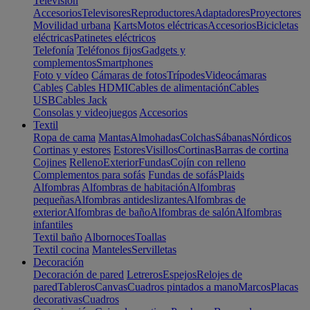
Televisión
Accesorios
Televisores
Reproductores
Adaptadores
Proyectores
Movilidad urbana
Karts
Motos eléctricas
Accesorios
Bicicletas
eléctricas
Patinetes eléctricos
Telefonía
Teléfonos fijos
Gadgets y
complementos
Smartphones
Foto y vídeo
Cámaras de fotos
Trípodes
Videocámaras
Cables
Cables HDMI
Cables de alimentación
Cables
USB
Cables Jack
Consolas y videojuegos
Accesorios
Textil
Ropa de cama
Mantas
Almohadas
Colchas
Sábanas
Nórdicos
Cortinas y estores
Estores
Visillos
Cortinas
Barras de cortina
Cojines
Relleno
Exterior
Fundas
Cojín con relleno
Complementos para sofás
Fundas de sofás
Plaids
Alfombras
Alfombras de habitación
Alfombras
pequeñas
Alfombras antideslizantes
Alfombras de
exterior
Alfombras de baño
Alfombras de salón
Alfombras
infantiles
Textil baño
Albornoces
Toallas
Textil cocina
Manteles
Servilletas
Decoración
Decoración de pared
Letreros
Espejos
Relojes de
pared
Tableros
Canvas
Cuadros pintados a mano
Marcos
Placas
decorativas
Cuadros