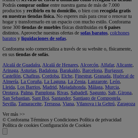
Podrás
comprar online
entre nuestra gama de más de 7.000
productos y
recibirlo en tu domicilio
, o bien con
recogida gratis
en nuestras tiendas física.
No esperes más para crear o renovar tu
hogar y transformarlo en un espacio con mucho estilo. Conforama
tiene 300
tiendas de muebles
físicas distribuidas en
6 países
distintos. Aproveche nuestras ofertas de
sofas baratos
,
colchones
baratos
y
liquidaciones de sofas
.
Conforama solo comercializa a través de su website o, físicamente,
en sus
tiendas de sofás
.
Alcalá de Guadaíra
,
Alcalá de Henares
,
Alcorcón
,
Alfafar
,
Alicante
,
Arinaga
,
Asturias
,
Badalona
,
Barakaldo
,
Barcelona
,
Burjassot
,
Castellón
,
Chafiras
,
Cordoba
,
Elche
,
Finestrat
,
Granada
,
Huércal de
Almería
,
La Coruña
,
La Laguna
,
La Zenia
,
Lanzarote
,
León
,
Lleida
,
Los Barrios
,
Madrid
,
Majadahonda
,
Málaga
,
Murcia
,
Orotava
,
Palma
,
Pamplona
,
Rivas
,
Sabadell
,
Sagunto
,
Salt, Girona
,
San Sebastian
,
Sant Boi
,
Santander
,
Santiago de Compostela
,
Sevilla
,
Tamaraceite
,
Terrassa
,
Viana
,
Vilanova i la Geltrú
,
Zaragoza
Ver más >>
© Conforama
Términos y Condiciones
Política de privacidad
Política de cookies
Configuración de Cookies