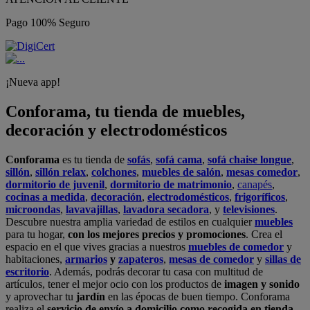
Pago 100% Seguro
¡Nueva app!
Conforama, tu tienda de muebles,
decoración y electrodomésticos
Conforama
es tu tienda de
sofás
,
sofá cama
,
sofá chaise longue
,
sillón
,
sillón relax
,
colchones
,
muebles de salón
,
mesas comedor
,
dormitorio de juvenil
,
dormitorio de matrimonio
,
canapés
,
cocinas a medida
,
decoración
,
electrodomésticos
,
frigoríficos
,
microondas
,
lavavajillas
,
lavadora secadora
, y
televisiones
.
Descubre nuestra amplia variedad de estilos en cualquier
muebles
para tu hogar,
con los mejores precios y promociones
. Crea el
espacio en el que vives gracias a nuestros
muebles de comedor
y
habitaciones,
armarios
y
zapateros
,
mesas de comedor
y
sillas de
escritorio
. Además, podrás decorar tu casa con multitud de
artículos, tener el mejor ocio con los productos de
imagen y sonido
y aprovechar tu
jardín
en las épocas de buen tiempo. Conforama
realiza el
servicio de envío a domicilio como recogida en tienda.