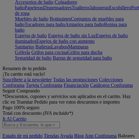
Accesorios de baño
Colgadores
baño
Papeleras
Dispensadores
Toalleros
Jaboneras
Escobillero
Port
de ropa
Muebles de baño
Botiquines
Conjuntos de muebles para
baño
Tocadores para baño
Armarios para baño
Repisa para
baño
Espejos de baño
Espejos de baño sin Luz
Espejos de baño
iluminados
Espejos de baño con aumento
Sanitarios
Bañeras
Lavabos
Mamparas
Grifería
Grifos para cocina
Grifos para ducha
Seguridad de baño
Barras de seguridad para baño
Resumen de tu pedido
¡Tu carrito está vacío!
Suscríbete a la newsletter
Todas las promociones
Colecciones
Conforama
Tarjeta Conforama
Financiación
Catálogos Conforama
Seguir Comprando
*Descuentos, cupones y servicios son aplicados en el carrito. Haz
clic en Tramitar Pedido para ver estos descuentos e importes
Pago 100% seguro
Total con descuento
(IVA incluido*)
Ir Al Carrito
Estado de mi pedido
Tiendas
Ayuda
Blog
App Conforama
Baleares