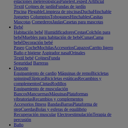
estaciones metereológicas
Paneles
Cesped Artificial
Textil
Cojines de jardín
Fundas de jardín
Piscina
Plegable
Limpieza de piscinas
Ducha
Hinchable
Juguetes
Columpios
Toboganes
Hinchables
Casitas
Mascotas
Comederos
Jaulas
Casetas para mascotas
Bebé
Habitación bebé
Humidificadores
Cestas
Colchón para
bebé
Muebles para habitación de bebé
Cunas
Cama
bebé
Decoración bebé
Paseo
Coche
Mochilas
Accesorios
Capazos
Carrito ligero
Baño e higiene
Aspirador nasal
Orinales
Textil bebé
Cojines
Funda
Seguridad
Barreras
Deporte
Equipamiento de cardio
Máquinas de remo
Bicicletas
spinning
Elípticas
Bicicletas estáticas
Recambios y
complementos
Cintas
Rodillos
Equipamiento de musculación
Bancos
Mancuernas
Máquinas
Plataformas
vibratorias
Recambios y complementos
Accesorios fitness
Bandas
Barras
Plataforma de
step
Cuerdas
Bolas y esferas de equilibrio
Recuperación muscular
Electroestimulación
Terapia de
percusión
Baño