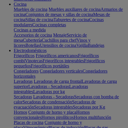
Cocina
Muebles de cocina
Muebles auxiliares de cocina
Armarios de
cocina
Conjuntos de mesas y sillas de cocina
Mesas de
cocina
Sillas de cocina
Taburetes de cocina
Cocinas
modulares
Cocinas completas
Cocinas a medida
Accesorios de cocina
Menaje
Servicio de
mesa
Cubertería
Cuchillos para chef
Vinos y
licores
Botellas
Utensilios de cocina
Vajilla
Bandejas
Electrodomésticos
Frigoríficos
Frigoríficos americanos
Frigoríficos
combi
Vinotecas
Frigoríficos integrables
Frigoríficos
pequeños
Frigoríficos portátiles
Congeladores
Congeladores verticales
Congeladores
horizontales
Lavadoras
Lavadoras de carga frontal
Lavadoras de carga
superior
Lavadoras - Secadoras
Lavadoras
integrables
Lavadoras por kg
Secadoras
Lavadoras - Secadoras
Secadoras con bomba de
calor
Secadoras de condensación
Secadoras de
evacuación
Secadoras integrables
Secadoras por Kg
Hornos
Conjunto de horno y placa
Hornos
convencionales
Hornos pirolíticos
Hornos multifunción
Placas de cocina
Conjunto de horno y
placa
Vitrocerámica
Placas de inducción
Placas de gas