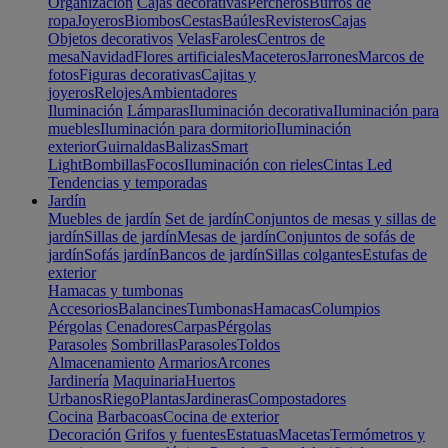
Organización
Cajas decorativas
Percheros
Burros de
ropa
Joyeros
Biombos
Cestas
Baúles
Revisteros
Cajas
Objetos decorativos
Velas
Faroles
Centros de
mesa
Navidad
Flores artificiales
Maceteros
Jarrones
Marcos de
fotos
Figuras decorativas
Cajitas y
joyeros
Relojes
Ambientadores
Iluminación
Lámparas
Iluminación decorativa
Iluminación para
muebles
Iluminación para dormitorio
Iluminación
exterior
Guirnaldas
Balizas
Smart
Light
Bombillas
Focos
Iluminación con rieles
Cintas Led
Tendencias y temporadas
Jardín
Muebles de jardín
Set de jardín
Conjuntos de mesas y sillas de
jardín
Sillas de jardín
Mesas de jardín
Conjuntos de sofás de
jardín
Sofás jardín
Bancos de jardín
Sillas colgantes
Estufas de
exterior
Hamacas y tumbonas
Accesorios
Balancines
Tumbonas
Hamacas
Columpios
Pérgolas
Cenadores
Carpas
Pérgolas
Parasoles
Sombrillas
Parasoles
Toldos
Almacenamiento
Armarios
Arcones
Jardinería
Maquinaria
Huertos
Urbanos
Riego
Plantas
Jardineras
Compostadores
Cocina
Barbacoas
Cocina de exterior
Decoración
Grifos y fuentes
Estatuas
Macetas
Termómetros y