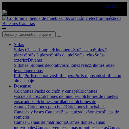
🔵Cambia tu electro con
-10% EXTRA
de descuento ☑️
AQUÍ
Baleares
Canarias
Sofás
Sofás
Chaise Longue
Rinconeras
Sofás cama
Sofás 2
plazas
Sofás 3 plazas
Sofás de piel
Sofás relax
Sofás
exterior
Divanes
Sillones
Sillones decorativos
Sillones relax
Sillones relax
levantapersonas
Puffs
Puffs decorativos
Puffs pera
Puffs reposapiés
Puffs con
almacenaje
Descanso
Colchones
Packs colchón y canapé
Colchones
viscoelásticos
Colchones de muelles
Colchones de muelles
ensacados
Colchones enrollados
Colchones de
espuma
Colchones para bebé
Colchones hinchables
Canapés y bases
Canapés
Base tapizadas
Somieres
Patas de
somieres
Camas
Camas de matrimonio
Camas dobles
Camas
individuales
Camas juveniles
Camas infantiles
Literas
Camas