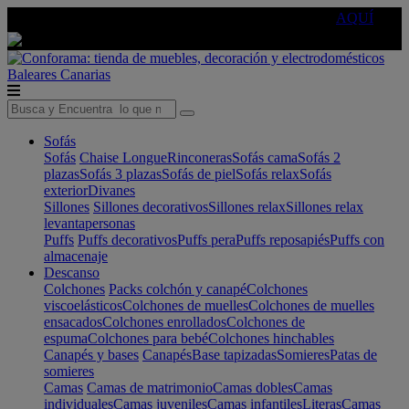
🔵Cambia tu electro con
-10% EXTRA
de descuento ☑️
AQUÍ
Baleares
Canarias
Sofás
Sofás
Chaise Longue
Rinconeras
Sofás cama
Sofás 2
plazas
Sofás 3 plazas
Sofás de piel
Sofás relax
Sofás
exterior
Divanes
Sillones
Sillones decorativos
Sillones relax
Sillones relax
levantapersonas
Puffs
Puffs decorativos
Puffs pera
Puffs reposapiés
Puffs con
almacenaje
Descanso
Colchones
Packs colchón y canapé
Colchones
viscoelásticos
Colchones de muelles
Colchones de muelles
ensacados
Colchones enrollados
Colchones de
espuma
Colchones para bebé
Colchones hinchables
Canapés y bases
Canapés
Base tapizadas
Somieres
Patas de
somieres
Camas
Camas de matrimonio
Camas dobles
Camas
individuales
Camas juveniles
Camas infantiles
Literas
Camas