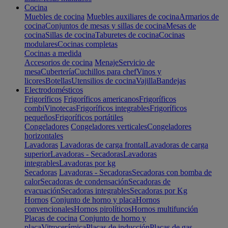
Cocina
Muebles de cocina
Muebles auxiliares de cocina
Armarios de
cocina
Conjuntos de mesas y sillas de cocina
Mesas de
cocina
Sillas de cocina
Taburetes de cocina
Cocinas
modulares
Cocinas completas
Cocinas a medida
Accesorios de cocina
Menaje
Servicio de
mesa
Cubertería
Cuchillos para chef
Vinos y
licores
Botellas
Utensilios de cocina
Vajilla
Bandejas
Electrodomésticos
Frigoríficos
Frigoríficos americanos
Frigoríficos
combi
Vinotecas
Frigoríficos integrables
Frigoríficos
pequeños
Frigoríficos portátiles
Congeladores
Congeladores verticales
Congeladores
horizontales
Lavadoras
Lavadoras de carga frontal
Lavadoras de carga
superior
Lavadoras - Secadoras
Lavadoras
integrables
Lavadoras por kg
Secadoras
Lavadoras - Secadoras
Secadoras con bomba de
calor
Secadoras de condensación
Secadoras de
evacuación
Secadoras integrables
Secadoras por Kg
Hornos
Conjunto de horno y placa
Hornos
convencionales
Hornos pirolíticos
Hornos multifunción
Placas de cocina
Conjunto de horno y
placa
Vitrocerámica
Placas de inducción
Placas de gas