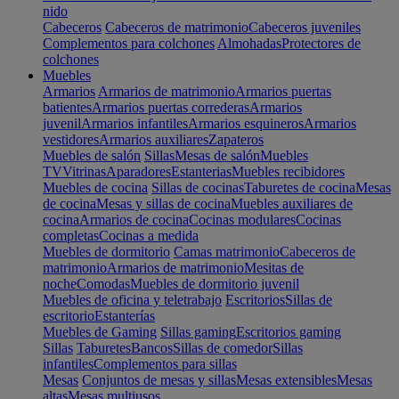
nido
Cabeceros
Cabeceros de matrimonio
Cabeceros juveniles
Complementos para colchones
Almohadas
Protectores de
colchones
Muebles
Armarios
Armarios de matrimonio
Armarios puertas
batientes
Armarios puertas correderas
Armarios
juvenil
Armarios infantiles
Armarios esquineros
Armarios
vestidores
Armarios auxiliares
Zapateros
Muebles de salón
Sillas
Mesas de salón
Muebles
TV
Vitrinas
Aparadores
Estanterias
Muebles recibidores
Muebles de cocina
Sillas de cocinas
Taburetes de cocina
Mesas
de cocina
Mesas y sillas de cocina
Muebles auxiliares de
cocina
Armarios de cocina
Cocinas modulares
Cocinas
completas
Cocinas a medida
Muebles de dormitorio
Camas matrimonio
Cabeceros de
matrimonio
Armarios de matrimonio
Mesitas de
noche
Comodas
Muebles de dormitorio juvenil
Muebles de oficina y teletrabajo
Escritorios
Sillas de
escritorio
Estanterías
Muebles de Gaming
Sillas gaming
Escritorios gaming
Sillas
Taburetes
Bancos
Sillas de comedor
Sillas
infantiles
Complementos para sillas
Mesas
Conjuntos de mesas y sillas
Mesas extensibles
Mesas
altas
Mesas multiusos