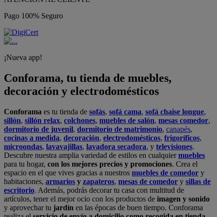
Pago 100% Seguro
¡Nueva app!
Conforama, tu tienda de muebles,
decoración y electrodomésticos
Conforama
es tu tienda de
sofás
,
sofá cama
,
sofá chaise longue
,
sillón
,
sillón relax
,
colchones
,
muebles de salón
,
mesas comedor
,
dormitorio de juvenil
,
dormitorio de matrimonio
,
canapés
,
cocinas a medida
,
decoración
,
electrodomésticos
,
frigoríficos
,
microondas
,
lavavajillas
,
lavadora secadora
, y
televisiones
.
Descubre nuestra amplia variedad de estilos en cualquier
muebles
para tu hogar,
con los mejores precios y promociones
. Crea el
espacio en el que vives gracias a nuestros
muebles de comedor
y
habitaciones,
armarios
y
zapateros
,
mesas de comedor
y
sillas de
escritorio
. Además, podrás decorar tu casa con multitud de
artículos, tener el mejor ocio con los productos de
imagen y sonido
y aprovechar tu
jardín
en las épocas de buen tiempo. Conforama
realiza el
servicio de envío a domicilio como recogida en tienda.