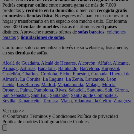
Podrás
comprar online
entre nuestra gama de más de 7.000
productos y
recibirlo en tu domicilio
, o bien con
recogida gratis
en nuestras tiendas física.
No esperes más para crear o renovar tu
hogar y transformarlo en un espacio con mucho estilo. Conforama
tiene 300
tiendas de muebles
físicas distribuidas en
6 países
distintos. Aproveche nuestras ofertas de
sofas baratos
,
colchones
baratos
y
liquidaciones de sofas
.
Conforama solo comercializa a través de su website o, físicamente,
en sus
tiendas de sofás
.
Alcalá de Guadaíra
,
Alcalá de Henares
,
Alcorcón
,
Alfafar
,
Alicante
,
Arinaga
,
Asturias
,
Badalona
,
Barakaldo
,
Barcelona
,
Burjassot
,
Castellón
,
Chafiras
,
Cordoba
,
Elche
,
Finestrat
,
Granada
,
Huércal de
Almería
,
La Coruña
,
La Laguna
,
La Zenia
,
Lanzarote
,
León
,
Lleida
,
Los Barrios
,
Madrid
,
Majadahonda
,
Málaga
,
Murcia
,
Orotava
,
Palma
,
Pamplona
,
Rivas
,
Sabadell
,
Sagunto
,
Salt, Girona
,
San Sebastian
,
Sant Boi
,
Santander
,
Santiago de Compostela
,
Sevilla
,
Tamaraceite
,
Terrassa
,
Viana
,
Vilanova i la Geltrú
,
Zaragoza
Ver más >>
© Conforama
Términos y Condiciones
Política de privacidad
Política de cookies
Configuración de Cookies