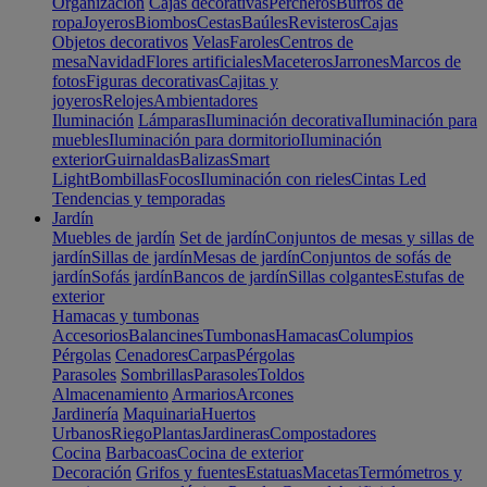
Organización
Cajas decorativas
Percheros
Burros de
ropa
Joyeros
Biombos
Cestas
Baúles
Revisteros
Cajas
Objetos decorativos
Velas
Faroles
Centros de
mesa
Navidad
Flores artificiales
Maceteros
Jarrones
Marcos de
fotos
Figuras decorativas
Cajitas y
joyeros
Relojes
Ambientadores
Iluminación
Lámparas
Iluminación decorativa
Iluminación para
muebles
Iluminación para dormitorio
Iluminación
exterior
Guirnaldas
Balizas
Smart
Light
Bombillas
Focos
Iluminación con rieles
Cintas Led
Tendencias y temporadas
Jardín
Muebles de jardín
Set de jardín
Conjuntos de mesas y sillas de
jardín
Sillas de jardín
Mesas de jardín
Conjuntos de sofás de
jardín
Sofás jardín
Bancos de jardín
Sillas colgantes
Estufas de
exterior
Hamacas y tumbonas
Accesorios
Balancines
Tumbonas
Hamacas
Columpios
Pérgolas
Cenadores
Carpas
Pérgolas
Parasoles
Sombrillas
Parasoles
Toldos
Almacenamiento
Armarios
Arcones
Jardinería
Maquinaria
Huertos
Urbanos
Riego
Plantas
Jardineras
Compostadores
Cocina
Barbacoas
Cocina de exterior
Decoración
Grifos y fuentes
Estatuas
Macetas
Termómetros y