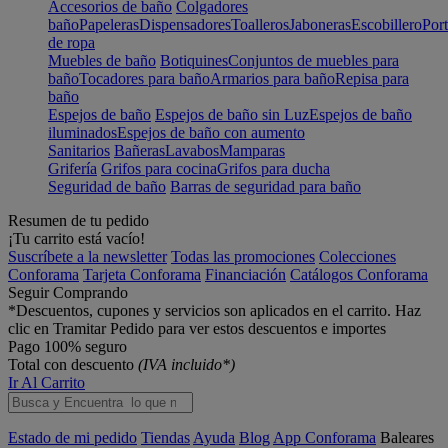
Accesorios de baño
Colgadores
baño
Papeleras
Dispensadores
Toalleros
Jaboneras
Escobillero
Port
de ropa
Muebles de baño
Botiquines
Conjuntos de muebles para
baño
Tocadores para baño
Armarios para baño
Repisa para
baño
Espejos de baño
Espejos de baño sin Luz
Espejos de baño
iluminados
Espejos de baño con aumento
Sanitarios
Bañeras
Lavabos
Mamparas
Grifería
Grifos para cocina
Grifos para ducha
Seguridad de baño
Barras de seguridad para baño
Resumen de tu pedido
¡Tu carrito está vacío!
Suscríbete a la newsletter
Todas las promociones
Colecciones
Conforama
Tarjeta Conforama
Financiación
Catálogos Conforama
Seguir Comprando
*Descuentos, cupones y servicios son aplicados en el carrito. Haz
clic en Tramitar Pedido para ver estos descuentos e importes
Pago 100% seguro
Total con descuento
(IVA incluido*)
Ir Al Carrito
Estado de mi pedido
Tiendas
Ayuda
Blog
App Conforama
Baleares