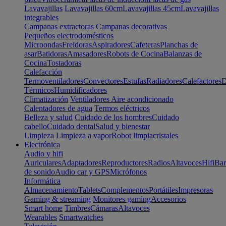
Lavavajillas
Lavavajillas 60cm
Lavavajillas 45cm
Lavavajillas
integrables
Campanas extractoras
Campanas decorativas
Pequeños electrodomésticos
Microondas
Freidoras
Aspiradores
Cafeteras
Planchas de
asar
Batidoras
Amasadores
Robots de Cocina
Balanzas de
Cocina
Tostadoras
Calefacción
Termoventiladores
Convectores
Estufas
Radiadores
Calefactores
D
Térmicos
Humidificadores
Climatización
Ventiladores
Aire acondicionado
Calentadores de agua
Termos eléctricos
Belleza y salud
Cuidado de los hombres
Cuidado
cabello
Cuidado dental
Salud y bienestar
Limpieza
Limpieza a vapor
Robot limpiacristales
Electrónica
Audio y hifi
Auriculares
Adaptadores
Reproductores
Radios
Altavoces
Hifi
Bar
de sonido
Audio car y GPS
Micrófonos
Informática
Almacenamiento
Tablets
Complementos
Portátiles
Impresoras
Gaming & streaming
Monitores gaming
Accesorios
Smart home
Timbres
Cámaras
Altavoces
Wearables
Smartwatches