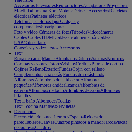
Televisión
Accesorios
Televisores
Reproductores
Adaptadores
Proyectores
Movilidad urbana
Karts
Motos eléctricas
Accesorios
Bicicletas
eléctricas
Patinetes eléctricos
Telefonía
Teléfonos fijos
Gadgets y
complementos
Smartphones
Foto y vídeo
Cámaras de fotos
Trípodes
Videocámaras
Cables
Cables HDMI
Cables de alimentación
Cables
USB
Cables Jack
Consolas y videojuegos
Accesorios
Textil
Ropa de cama
Mantas
Almohadas
Colchas
Sábanas
Nórdicos
Cortinas y estores
Estores
Visillos
Cortinas
Barras de cortina
Cojines
Relleno
Exterior
Fundas
Cojín con relleno
Complementos para sofás
Fundas de sofás
Plaids
Alfombras
Alfombras de habitación
Alfombras
pequeñas
Alfombras antideslizantes
Alfombras de
exterior
Alfombras de baño
Alfombras de salón
Alfombras
infantiles
Textil baño
Albornoces
Toallas
Textil cocina
Manteles
Servilletas
Decoración
Decoración de pared
Letreros
Espejos
Relojes de
pared
Tableros
Canvas
Cuadros pintados a mano
Marcos
Placas
decorativas
Cuadros