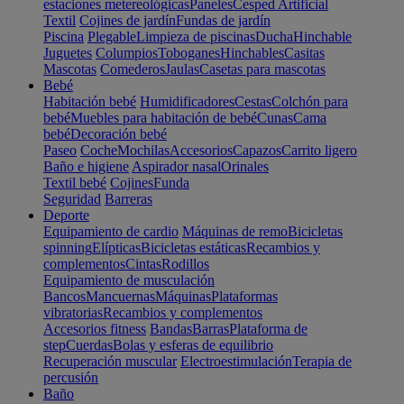
estaciones metereológicas
Paneles
Cesped Artificial
Textil
Cojines de jardín
Fundas de jardín
Piscina
Plegable
Limpieza de piscinas
Ducha
Hinchable
Juguetes
Columpios
Toboganes
Hinchables
Casitas
Mascotas
Comederos
Jaulas
Casetas para mascotas
Bebé
Habitación bebé
Humidificadores
Cestas
Colchón para
bebé
Muebles para habitación de bebé
Cunas
Cama
bebé
Decoración bebé
Paseo
Coche
Mochilas
Accesorios
Capazos
Carrito ligero
Baño e higiene
Aspirador nasal
Orinales
Textil bebé
Cojines
Funda
Seguridad
Barreras
Deporte
Equipamiento de cardio
Máquinas de remo
Bicicletas
spinning
Elípticas
Bicicletas estáticas
Recambios y
complementos
Cintas
Rodillos
Equipamiento de musculación
Bancos
Mancuernas
Máquinas
Plataformas
vibratorias
Recambios y complementos
Accesorios fitness
Bandas
Barras
Plataforma de
step
Cuerdas
Bolas y esferas de equilibrio
Recuperación muscular
Electroestimulación
Terapia de
percusión
Baño