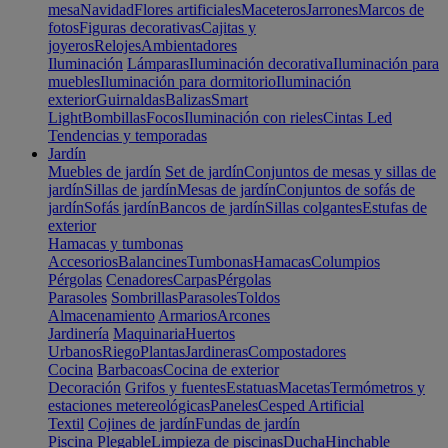
mesa
Navidad
Flores artificiales
Maceteros
Jarrones
Marcos de
fotos
Figuras decorativas
Cajitas y
joyeros
Relojes
Ambientadores
Iluminación
Lámparas
Iluminación decorativa
Iluminación para
muebles
Iluminación para dormitorio
Iluminación
exterior
Guirnaldas
Balizas
Smart
Light
Bombillas
Focos
Iluminación con rieles
Cintas Led
Tendencias y temporadas
Jardín
Muebles de jardín
Set de jardín
Conjuntos de mesas y sillas de
jardín
Sillas de jardín
Mesas de jardín
Conjuntos de sofás de
jardín
Sofás jardín
Bancos de jardín
Sillas colgantes
Estufas de
exterior
Hamacas y tumbonas
Accesorios
Balancines
Tumbonas
Hamacas
Columpios
Pérgolas
Cenadores
Carpas
Pérgolas
Parasoles
Sombrillas
Parasoles
Toldos
Almacenamiento
Armarios
Arcones
Jardinería
Maquinaria
Huertos
Urbanos
Riego
Plantas
Jardineras
Compostadores
Cocina
Barbacoas
Cocina de exterior
Decoración
Grifos y fuentes
Estatuas
Macetas
Termómetros y
estaciones metereológicas
Paneles
Cesped Artificial
Textil
Cojines de jardín
Fundas de jardín
Piscina
Plegable
Limpieza de piscinas
Ducha
Hinchable