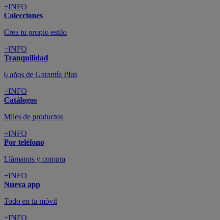
+INFO
Colecciones
Crea tu propio estilo
+INFO
Tranquilidad
6 años de Garantía Plus
+INFO
Catálogos
Miles de productos
+INFO
Por teléfono
Llámanos y compra
+INFO
Nueva app
Todo en tu móvil
+INFO