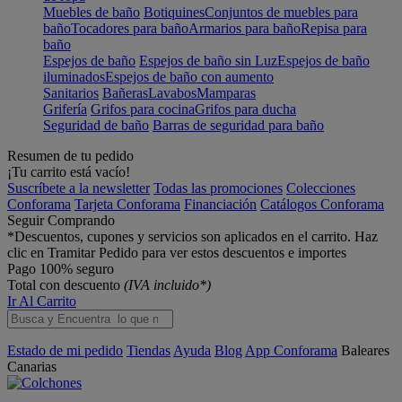
Muebles de baño
Botiquines
Conjuntos de muebles para
baño
Tocadores para baño
Armarios para baño
Repisa para
baño
Espejos de baño
Espejos de baño sin Luz
Espejos de baño
iluminados
Espejos de baño con aumento
Sanitarios
Bañeras
Lavabos
Mamparas
Grifería
Grifos para cocina
Grifos para ducha
Seguridad de baño
Barras de seguridad para baño
Resumen de tu pedido
¡Tu carrito está vacío!
Suscríbete a la newsletter
Todas las promociones
Colecciones
Conforama
Tarjeta Conforama
Financiación
Catálogos Conforama
Seguir Comprando
*Descuentos, cupones y servicios son aplicados en el carrito. Haz
clic en Tramitar Pedido para ver estos descuentos e importes
Pago 100% seguro
Total con descuento
(IVA incluido*)
Ir Al Carrito
Estado de mi pedido
Tiendas
Ayuda
Blog
App Conforama
Baleares
Canarias