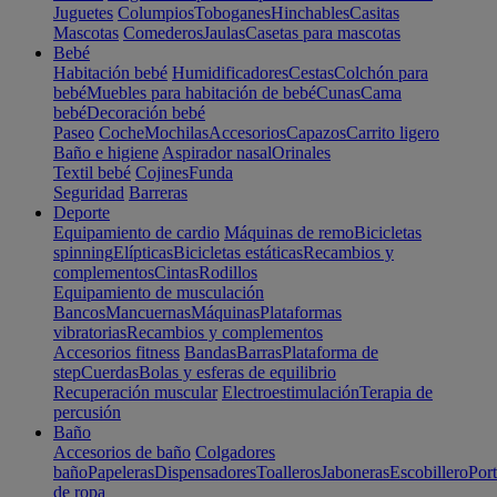
Juguetes
Columpios
Toboganes
Hinchables
Casitas
Mascotas
Comederos
Jaulas
Casetas para mascotas
Bebé
Habitación bebé
Humidificadores
Cestas
Colchón para
bebé
Muebles para habitación de bebé
Cunas
Cama
bebé
Decoración bebé
Paseo
Coche
Mochilas
Accesorios
Capazos
Carrito ligero
Baño e higiene
Aspirador nasal
Orinales
Textil bebé
Cojines
Funda
Seguridad
Barreras
Deporte
Equipamiento de cardio
Máquinas de remo
Bicicletas
spinning
Elípticas
Bicicletas estáticas
Recambios y
complementos
Cintas
Rodillos
Equipamiento de musculación
Bancos
Mancuernas
Máquinas
Plataformas
vibratorias
Recambios y complementos
Accesorios fitness
Bandas
Barras
Plataforma de
step
Cuerdas
Bolas y esferas de equilibrio
Recuperación muscular
Electroestimulación
Terapia de
percusión
Baño
Accesorios de baño
Colgadores
baño
Papeleras
Dispensadores
Toalleros
Jaboneras
Escobillero
Port
de ropa