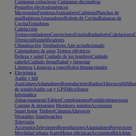
Campanas extractoras
Campanas decorativas
Pequeños electrodomésticos
Microondas
Freidoras
Aspiradores
Cafeteras
Planchas de
asar
Batidoras
Amasadores
Robots de Cocina
Balanzas de
Cocina
Tostadoras
Calefacción
Termoventiladores
Convectores
Estufas
Radiadores
Calefactores
D
Térmicos
Humidificadores
Climatización
Ventiladores
Aire acondicionado
Calentadores de agua
Termos eléctricos
Belleza y salud
Cuidado de los hombres
Cuidado
cabello
Cuidado dental
Salud y bienestar
Limpieza
Limpieza a vapor
Robot limpiacristales
Electrónica
Audio y hifi
Auriculares
Adaptadores
Reproductores
Radios
Altavoces
Hifi
Bar
de sonido
Audio car y GPS
Micrófonos
Informática
Almacenamiento
Tablets
Complementos
Portátiles
Impresoras
Gaming & streaming
Monitores gaming
Accesorios
Smart home
Timbres
Cámaras
Altavoces
Wearables
Smartwatches
Televisión
Accesorios
Televisores
Reproductores
Adaptadores
Proyectores
Movilidad urbana
Karts
Motos eléctricas
Accesorios
Bicicletas