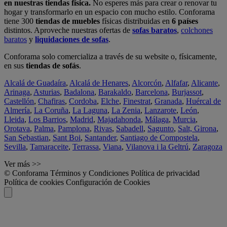
en nuestras tiendas física.
No esperes más para crear o renovar tu
hogar y transformarlo en un espacio con mucho estilo. Conforama
tiene 300
tiendas de muebles
físicas distribuidas en
6 países
distintos. Aproveche nuestras ofertas de
sofas baratos
,
colchones
baratos
y
liquidaciones de sofas
.
Conforama solo comercializa a través de su website o, físicamente,
en sus
tiendas de sofás
.
Alcalá de Guadaíra
,
Alcalá de Henares
,
Alcorcón
,
Alfafar
,
Alicante
,
Arinaga
,
Asturias
,
Badalona
,
Barakaldo
,
Barcelona
,
Burjassot
,
Castellón
,
Chafiras
,
Cordoba
,
Elche
,
Finestrat
,
Granada
,
Huércal de
Almería
,
La Coruña
,
La Laguna
,
La Zenia
,
Lanzarote
,
León
,
Lleida
,
Los Barrios
,
Madrid
,
Majadahonda
,
Málaga
,
Murcia
,
Orotava
,
Palma
,
Pamplona
,
Rivas
,
Sabadell
,
Sagunto
,
Salt, Girona
,
San Sebastian
,
Sant Boi
,
Santander
,
Santiago de Compostela
,
Sevilla
,
Tamaraceite
,
Terrassa
,
Viana
,
Vilanova i la Geltrú
,
Zaragoza
Ver más >>
© Conforama
Términos y Condiciones
Política de privacidad
Política de cookies
Configuración de Cookies