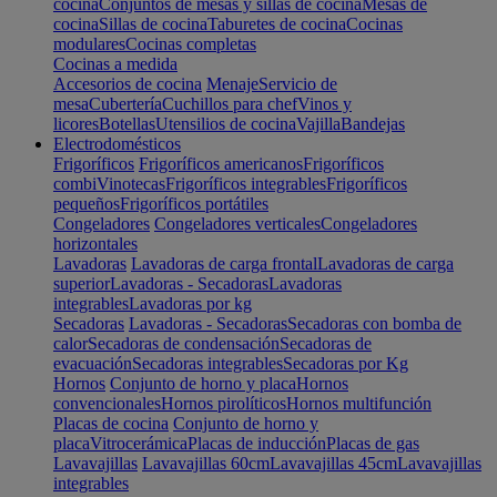
cocina
Conjuntos de mesas y sillas de cocina
Mesas de
cocina
Sillas de cocina
Taburetes de cocina
Cocinas
modulares
Cocinas completas
Cocinas a medida
Accesorios de cocina
Menaje
Servicio de
mesa
Cubertería
Cuchillos para chef
Vinos y
licores
Botellas
Utensilios de cocina
Vajilla
Bandejas
Electrodomésticos
Frigoríficos
Frigoríficos americanos
Frigoríficos
combi
Vinotecas
Frigoríficos integrables
Frigoríficos
pequeños
Frigoríficos portátiles
Congeladores
Congeladores verticales
Congeladores
horizontales
Lavadoras
Lavadoras de carga frontal
Lavadoras de carga
superior
Lavadoras - Secadoras
Lavadoras
integrables
Lavadoras por kg
Secadoras
Lavadoras - Secadoras
Secadoras con bomba de
calor
Secadoras de condensación
Secadoras de
evacuación
Secadoras integrables
Secadoras por Kg
Hornos
Conjunto de horno y placa
Hornos
convencionales
Hornos pirolíticos
Hornos multifunción
Placas de cocina
Conjunto de horno y
placa
Vitrocerámica
Placas de inducción
Placas de gas
Lavavajillas
Lavavajillas 60cm
Lavavajillas 45cm
Lavavajillas
integrables