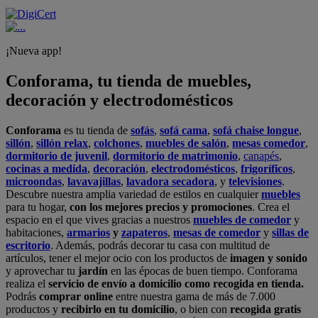
¡Nueva app!
Conforama, tu tienda de muebles,
decoración y electrodomésticos
Conforama
es tu tienda de
sofás
,
sofá cama
,
sofá chaise longue
,
sillón
,
sillón relax
,
colchones
,
muebles de salón
,
mesas comedor
,
dormitorio de juvenil
,
dormitorio de matrimonio
,
canapés
,
cocinas a medida
,
decoración
,
electrodomésticos
,
frigoríficos
,
microondas
,
lavavajillas
,
lavadora secadora
, y
televisiones
.
Descubre nuestra amplia variedad de estilos en cualquier
muebles
para tu hogar,
con los mejores precios y promociones
. Crea el
espacio en el que vives gracias a nuestros
muebles de comedor
y
habitaciones,
armarios
y
zapateros
,
mesas de comedor
y
sillas de
escritorio
. Además, podrás decorar tu casa con multitud de
artículos, tener el mejor ocio con los productos de
imagen y sonido
y aprovechar tu
jardín
en las épocas de buen tiempo. Conforama
realiza el
servicio de envío a domicilio como recogida en tienda.
Podrás
comprar online
entre nuestra gama de más de 7.000
productos y
recibirlo en tu domicilio
, o bien con
recogida gratis