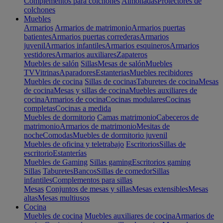
Complementos para colchones
Almohadas
Protectores de
colchones
Muebles
Armarios
Armarios de matrimonio
Armarios puertas
batientes
Armarios puertas correderas
Armarios
juvenil
Armarios infantiles
Armarios esquineros
Armarios
vestidores
Armarios auxiliares
Zapateros
Muebles de salón
Sillas
Mesas de salón
Muebles
TV
Vitrinas
Aparadores
Estanterias
Muebles recibidores
Muebles de cocina
Sillas de cocinas
Taburetes de cocina
Mesas
de cocina
Mesas y sillas de cocina
Muebles auxiliares de
cocina
Armarios de cocina
Cocinas modulares
Cocinas
completas
Cocinas a medida
Muebles de dormitorio
Camas matrimonio
Cabeceros de
matrimonio
Armarios de matrimonio
Mesitas de
noche
Comodas
Muebles de dormitorio juvenil
Muebles de oficina y teletrabajo
Escritorios
Sillas de
escritorio
Estanterías
Muebles de Gaming
Sillas gaming
Escritorios gaming
Sillas
Taburetes
Bancos
Sillas de comedor
Sillas
infantiles
Complementos para sillas
Mesas
Conjuntos de mesas y sillas
Mesas extensibles
Mesas
altas
Mesas multiusos
Cocina
Muebles de cocina
Muebles auxiliares de cocina
Armarios de