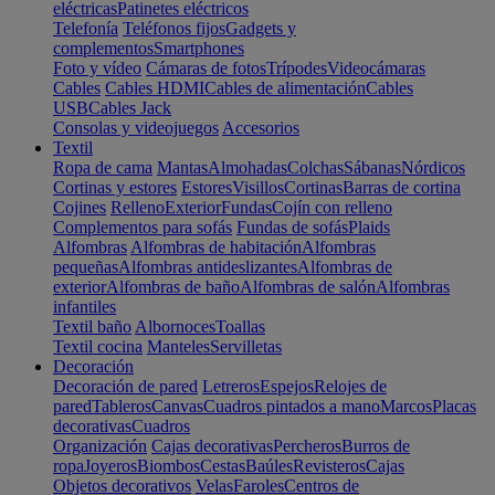
eléctricas
Patinetes eléctricos
Telefonía
Teléfonos fijos
Gadgets y
complementos
Smartphones
Foto y vídeo
Cámaras de fotos
Trípodes
Videocámaras
Cables
Cables HDMI
Cables de alimentación
Cables
USB
Cables Jack
Consolas y videojuegos
Accesorios
Textil
Ropa de cama
Mantas
Almohadas
Colchas
Sábanas
Nórdicos
Cortinas y estores
Estores
Visillos
Cortinas
Barras de cortina
Cojines
Relleno
Exterior
Fundas
Cojín con relleno
Complementos para sofás
Fundas de sofás
Plaids
Alfombras
Alfombras de habitación
Alfombras
pequeñas
Alfombras antideslizantes
Alfombras de
exterior
Alfombras de baño
Alfombras de salón
Alfombras
infantiles
Textil baño
Albornoces
Toallas
Textil cocina
Manteles
Servilletas
Decoración
Decoración de pared
Letreros
Espejos
Relojes de
pared
Tableros
Canvas
Cuadros pintados a mano
Marcos
Placas
decorativas
Cuadros
Organización
Cajas decorativas
Percheros
Burros de
ropa
Joyeros
Biombos
Cestas
Baúles
Revisteros
Cajas
Objetos decorativos
Velas
Faroles
Centros de