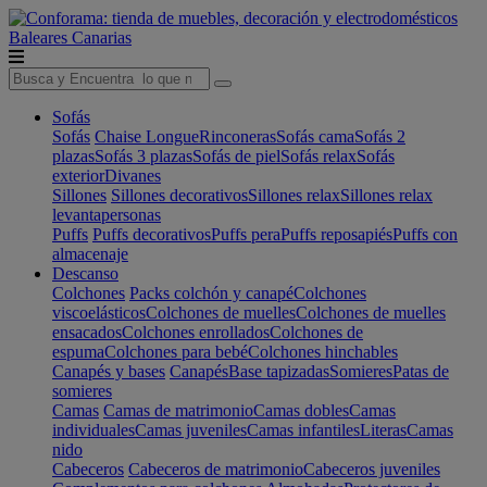
Baleares
Canarias
Sofás
Sofás
Chaise Longue
Rinconeras
Sofás cama
Sofás 2
plazas
Sofás 3 plazas
Sofás de piel
Sofás relax
Sofás
exterior
Divanes
Sillones
Sillones decorativos
Sillones relax
Sillones relax
levantapersonas
Puffs
Puffs decorativos
Puffs pera
Puffs reposapiés
Puffs con
almacenaje
Descanso
Colchones
Packs colchón y canapé
Colchones
viscoelásticos
Colchones de muelles
Colchones de muelles
ensacados
Colchones enrollados
Colchones de
espuma
Colchones para bebé
Colchones hinchables
Canapés y bases
Canapés
Base tapizadas
Somieres
Patas de
somieres
Camas
Camas de matrimonio
Camas dobles
Camas
individuales
Camas juveniles
Camas infantiles
Literas
Camas
nido
Cabeceros
Cabeceros de matrimonio
Cabeceros juveniles