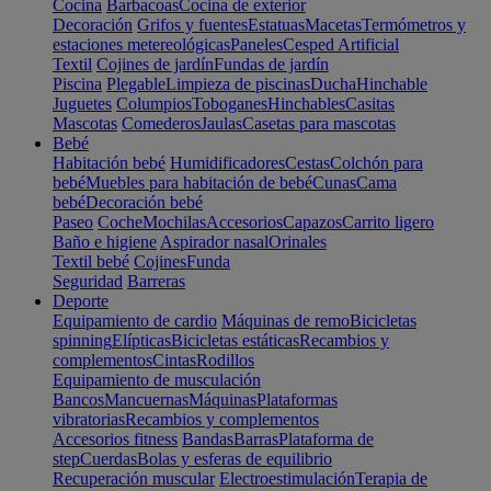
Cocina
Barbacoas
Cocina de exterior
Decoración
Grifos y fuentes
Estatuas
Macetas
Termómetros y
estaciones metereológicas
Paneles
Cesped Artificial
Textil
Cojines de jardín
Fundas de jardín
Piscina
Plegable
Limpieza de piscinas
Ducha
Hinchable
Juguetes
Columpios
Toboganes
Hinchables
Casitas
Mascotas
Comederos
Jaulas
Casetas para mascotas
Bebé
Habitación bebé
Humidificadores
Cestas
Colchón para
bebé
Muebles para habitación de bebé
Cunas
Cama
bebé
Decoración bebé
Paseo
Coche
Mochilas
Accesorios
Capazos
Carrito ligero
Baño e higiene
Aspirador nasal
Orinales
Textil bebé
Cojines
Funda
Seguridad
Barreras
Deporte
Equipamiento de cardio
Máquinas de remo
Bicicletas
spinning
Elípticas
Bicicletas estáticas
Recambios y
complementos
Cintas
Rodillos
Equipamiento de musculación
Bancos
Mancuernas
Máquinas
Plataformas
vibratorias
Recambios y complementos
Accesorios fitness
Bandas
Barras
Plataforma de
step
Cuerdas
Bolas y esferas de equilibrio
Recuperación muscular
Electroestimulación
Terapia de