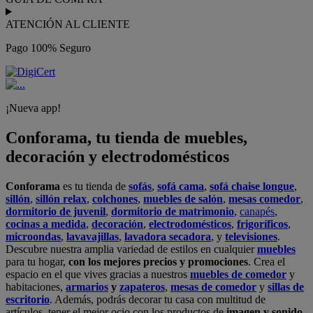
ATENCIÓN AL CLIENTE
Pago 100% Seguro
¡Nueva app!
Conforama, tu tienda de muebles,
decoración y electrodomésticos
Conforama
es tu tienda de
sofás
,
sofá cama
,
sofá chaise longue
,
sillón
,
sillón relax
,
colchones
,
muebles de salón
,
mesas comedor
,
dormitorio de juvenil
,
dormitorio de matrimonio
,
canapés
,
cocinas a medida
,
decoración
,
electrodomésticos
,
frigoríficos
,
microondas
,
lavavajillas
,
lavadora secadora
, y
televisiones
.
Descubre nuestra amplia variedad de estilos en cualquier
muebles
para tu hogar,
con los mejores precios y promociones
. Crea el
espacio en el que vives gracias a nuestros
muebles de comedor
y
habitaciones,
armarios
y
zapateros
,
mesas de comedor
y
sillas de
escritorio
. Además, podrás decorar tu casa con multitud de
artículos, tener el mejor ocio con los productos de
imagen y sonido