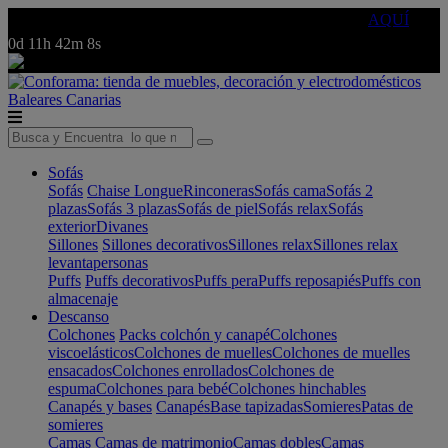
🔵Cambia tu electro con
-10% EXTRA
de descuento ☑️
AQUÍ
0d
11h
42m
8s
Baleares
Canarias
Sofás
Sofás
Chaise Longue
Rinconeras
Sofás cama
Sofás 2
plazas
Sofás 3 plazas
Sofás de piel
Sofás relax
Sofás
exterior
Divanes
Sillones
Sillones decorativos
Sillones relax
Sillones relax
levantapersonas
Puffs
Puffs decorativos
Puffs pera
Puffs reposapiés
Puffs con
almacenaje
Descanso
Colchones
Packs colchón y canapé
Colchones
viscoelásticos
Colchones de muelles
Colchones de muelles
ensacados
Colchones enrollados
Colchones de
espuma
Colchones para bebé
Colchones hinchables
Canapés y bases
Canapés
Base tapizadas
Somieres
Patas de
somieres
Camas
Camas de matrimonio
Camas dobles
Camas