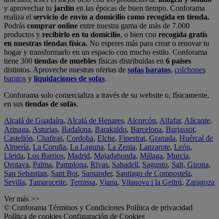
y aprovechar tu
jardín
en las épocas de buen tiempo. Conforama
realiza el
servicio de envío a domicilio como recogida en tienda.
Podrás
comprar online
entre nuestra gama de más de 7.000
productos y
recibirlo en tu domicilio
, o bien con
recogida gratis
en nuestras tiendas física.
No esperes más para crear o renovar tu
hogar y transformarlo en un espacio con mucho estilo. Conforama
tiene 300
tiendas de muebles
físicas distribuidas en
6 países
distintos. Aproveche nuestras ofertas de
sofas baratos
,
colchones
baratos
y
liquidaciones de sofas
.
Conforama solo comercializa a través de su website o, físicamente,
en sus
tiendas de sofás
.
Alcalá de Guadaíra
,
Alcalá de Henares
,
Alcorcón
,
Alfafar
,
Alicante
,
Arinaga
,
Asturias
,
Badalona
,
Barakaldo
,
Barcelona
,
Burjassot
,
Castellón
,
Chafiras
,
Cordoba
,
Elche
,
Finestrat
,
Granada
,
Huércal de
Almería
,
La Coruña
,
La Laguna
,
La Zenia
,
Lanzarote
,
León
,
Lleida
,
Los Barrios
,
Madrid
,
Majadahonda
,
Málaga
,
Murcia
,
Orotava
,
Palma
,
Pamplona
,
Rivas
,
Sabadell
,
Sagunto
,
Salt, Girona
,
San Sebastian
,
Sant Boi
,
Santander
,
Santiago de Compostela
,
Sevilla
,
Tamaraceite
,
Terrassa
,
Viana
,
Vilanova i la Geltrú
,
Zaragoza
Ver más >>
© Conforama
Términos y Condiciones
Política de privacidad
Política de cookies
Configuración de Cookies