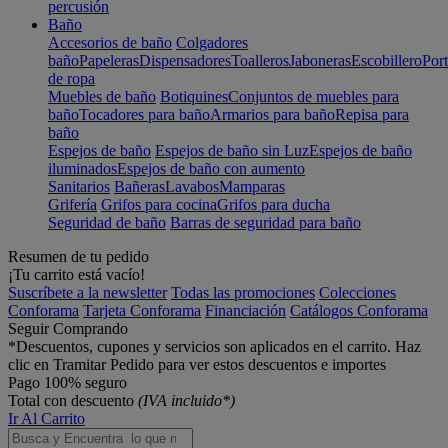
percusión
Baño
Accesorios de baño
Colgadores
baño
Papeleras
Dispensadores
Toalleros
Jaboneras
Escobillero
Port
de ropa
Muebles de baño
Botiquines
Conjuntos de muebles para
baño
Tocadores para baño
Armarios para baño
Repisa para
baño
Espejos de baño
Espejos de baño sin Luz
Espejos de baño
iluminados
Espejos de baño con aumento
Sanitarios
Bañeras
Lavabos
Mamparas
Grifería
Grifos para cocina
Grifos para ducha
Seguridad de baño
Barras de seguridad para baño
Resumen de tu pedido
¡Tu carrito está vacío!
Suscríbete a la newsletter
Todas las promociones
Colecciones
Conforama
Tarjeta Conforama
Financiación
Catálogos Conforama
Seguir Comprando
*Descuentos, cupones y servicios son aplicados en el carrito. Haz
clic en Tramitar Pedido para ver estos descuentos e importes
Pago 100% seguro
Total con descuento
(IVA incluido*)
Ir Al Carrito