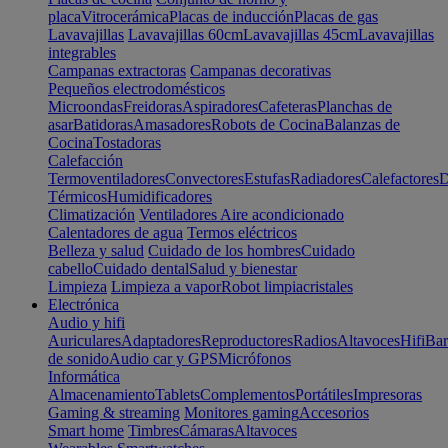
placa
Vitrocerámica
Placas de inducción
Placas de gas
Lavavajillas
Lavavajillas 60cm
Lavavajillas 45cm
Lavavajillas
integrables
Campanas extractoras
Campanas decorativas
Pequeños electrodomésticos
Microondas
Freidoras
Aspiradores
Cafeteras
Planchas de
asar
Batidoras
Amasadores
Robots de Cocina
Balanzas de
Cocina
Tostadoras
Calefacción
Termoventiladores
Convectores
Estufas
Radiadores
Calefactores
D
Térmicos
Humidificadores
Climatización
Ventiladores
Aire acondicionado
Calentadores de agua
Termos eléctricos
Belleza y salud
Cuidado de los hombres
Cuidado
cabello
Cuidado dental
Salud y bienestar
Limpieza
Limpieza a vapor
Robot limpiacristales
Electrónica
Audio y hifi
Auriculares
Adaptadores
Reproductores
Radios
Altavoces
Hifi
Bar
de sonido
Audio car y GPS
Micrófonos
Informática
Almacenamiento
Tablets
Complementos
Portátiles
Impresoras
Gaming & streaming
Monitores gaming
Accesorios
Smart home
Timbres
Cámaras
Altavoces