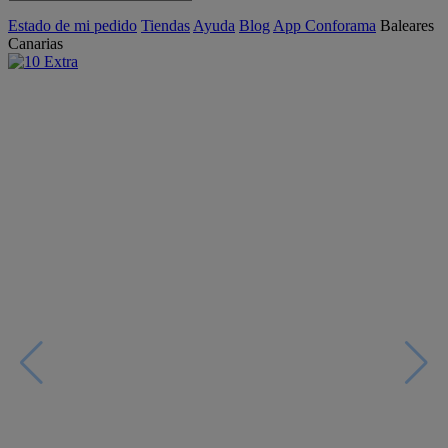
Estado de mi pedido
Tiendas
Ayuda
Blog
App Conforama
Baleares
Canarias