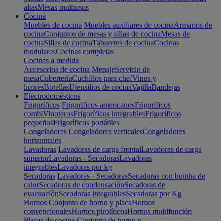
altas
Mesas multiusos
Cocina
Muebles de cocina
Muebles auxiliares de cocina
Armarios de
cocina
Conjuntos de mesas y sillas de cocina
Mesas de
cocina
Sillas de cocina
Taburetes de cocina
Cocinas
modulares
Cocinas completas
Cocinas a medida
Accesorios de cocina
Menaje
Servicio de
mesa
Cubertería
Cuchillos para chef
Vinos y
licores
Botellas
Utensilios de cocina
Vajilla
Bandejas
Electrodomésticos
Frigoríficos
Frigoríficos americanos
Frigoríficos
combi
Vinotecas
Frigoríficos integrables
Frigoríficos
pequeños
Frigoríficos portátiles
Congeladores
Congeladores verticales
Congeladores
horizontales
Lavadoras
Lavadoras de carga frontal
Lavadoras de carga
superior
Lavadoras - Secadoras
Lavadoras
integrables
Lavadoras por kg
Secadoras
Lavadoras - Secadoras
Secadoras con bomba de
calor
Secadoras de condensación
Secadoras de
evacuación
Secadoras integrables
Secadoras por Kg
Hornos
Conjunto de horno y placa
Hornos
convencionales
Hornos pirolíticos
Hornos multifunción
Placas de cocina
Conjunto de horno y