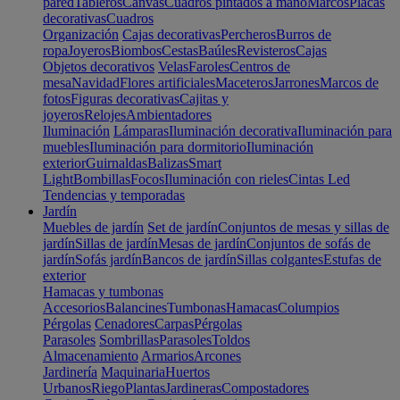
pared
Tableros
Canvas
Cuadros pintados a mano
Marcos
Placas
decorativas
Cuadros
Organización
Cajas decorativas
Percheros
Burros de
ropa
Joyeros
Biombos
Cestas
Baúles
Revisteros
Cajas
Objetos decorativos
Velas
Faroles
Centros de
mesa
Navidad
Flores artificiales
Maceteros
Jarrones
Marcos de
fotos
Figuras decorativas
Cajitas y
joyeros
Relojes
Ambientadores
Iluminación
Lámparas
Iluminación decorativa
Iluminación para
muebles
Iluminación para dormitorio
Iluminación
exterior
Guirnaldas
Balizas
Smart
Light
Bombillas
Focos
Iluminación con rieles
Cintas Led
Tendencias y temporadas
Jardín
Muebles de jardín
Set de jardín
Conjuntos de mesas y sillas de
jardín
Sillas de jardín
Mesas de jardín
Conjuntos de sofás de
jardín
Sofás jardín
Bancos de jardín
Sillas colgantes
Estufas de
exterior
Hamacas y tumbonas
Accesorios
Balancines
Tumbonas
Hamacas
Columpios
Pérgolas
Cenadores
Carpas
Pérgolas
Parasoles
Sombrillas
Parasoles
Toldos
Almacenamiento
Armarios
Arcones
Jardinería
Maquinaria
Huertos
Urbanos
Riego
Plantas
Jardineras
Compostadores