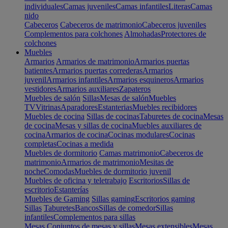
individuales
Camas juveniles
Camas infantiles
Literas
Camas
nido
Cabeceros
Cabeceros de matrimonio
Cabeceros juveniles
Complementos para colchones
Almohadas
Protectores de
colchones
Muebles
Armarios
Armarios de matrimonio
Armarios puertas
batientes
Armarios puertas correderas
Armarios
juvenil
Armarios infantiles
Armarios esquineros
Armarios
vestidores
Armarios auxiliares
Zapateros
Muebles de salón
Sillas
Mesas de salón
Muebles
TV
Vitrinas
Aparadores
Estanterias
Muebles recibidores
Muebles de cocina
Sillas de cocinas
Taburetes de cocina
Mesas
de cocina
Mesas y sillas de cocina
Muebles auxiliares de
cocina
Armarios de cocina
Cocinas modulares
Cocinas
completas
Cocinas a medida
Muebles de dormitorio
Camas matrimonio
Cabeceros de
matrimonio
Armarios de matrimonio
Mesitas de
noche
Comodas
Muebles de dormitorio juvenil
Muebles de oficina y teletrabajo
Escritorios
Sillas de
escritorio
Estanterías
Muebles de Gaming
Sillas gaming
Escritorios gaming
Sillas
Taburetes
Bancos
Sillas de comedor
Sillas
infantiles
Complementos para sillas
Mesas
Conjuntos de mesas y sillas
Mesas extensibles
Mesas