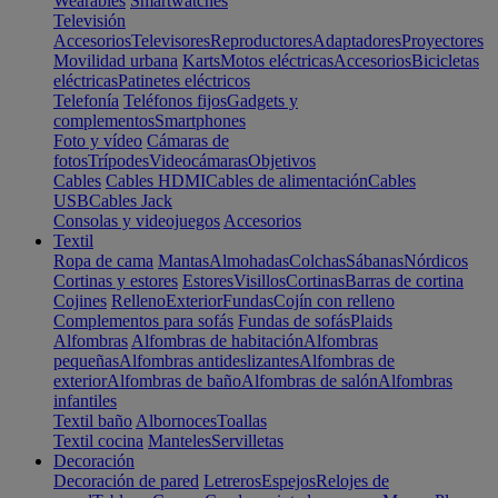
Wearables
Smartwatches
Televisión
Accesorios
Televisores
Reproductores
Adaptadores
Proyectores
Movilidad urbana
Karts
Motos eléctricas
Accesorios
Bicicletas
eléctricas
Patinetes eléctricos
Telefonía
Teléfonos fijos
Gadgets y
complementos
Smartphones
Foto y vídeo
Cámaras de
fotos
Trípodes
Videocámaras
Objetivos
Cables
Cables HDMI
Cables de alimentación
Cables
USB
Cables Jack
Consolas y videojuegos
Accesorios
Textil
Ropa de cama
Mantas
Almohadas
Colchas
Sábanas
Nórdicos
Cortinas y estores
Estores
Visillos
Cortinas
Barras de cortina
Cojines
Relleno
Exterior
Fundas
Cojín con relleno
Complementos para sofás
Fundas de sofás
Plaids
Alfombras
Alfombras de habitación
Alfombras
pequeñas
Alfombras antideslizantes
Alfombras de
exterior
Alfombras de baño
Alfombras de salón
Alfombras
infantiles
Textil baño
Albornoces
Toallas
Textil cocina
Manteles
Servilletas
Decoración
Decoración de pared
Letreros
Espejos
Relojes de