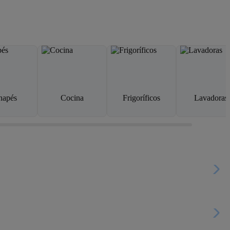
napés
Cocina
Frigoríficos
Lavadoras