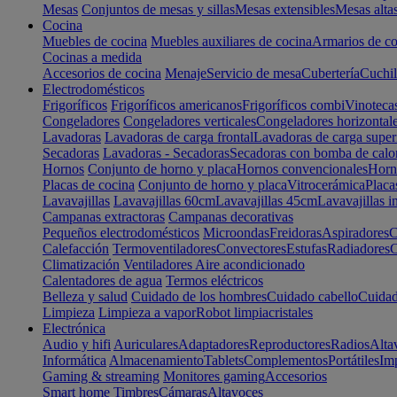
Mesas
Conjuntos de mesas y sillas
Mesas extensibles
Mesas alta
Cocina
Muebles de cocina
Muebles auxiliares de cocina
Armarios de co
Cocinas a medida
Accesorios de cocina
Menaje
Servicio de mesa
Cubertería
Cuchil
Electrodomésticos
Frigoríficos
Frigoríficos americanos
Frigoríficos combi
Vinoteca
Congeladores
Congeladores verticales
Congeladores horizontal
Lavadoras
Lavadoras de carga frontal
Lavadoras de carga super
Secadoras
Lavadoras - Secadoras
Secadoras con bomba de calo
Hornos
Conjunto de horno y placa
Hornos convencionales
Horno
Placas de cocina
Conjunto de horno y placa
Vitrocerámica
Placa
Lavavajillas
Lavavajillas 60cm
Lavavajillas 45cm
Lavavajillas i
Campanas extractoras
Campanas decorativas
Pequeños electrodomésticos
Microondas
Freidoras
Aspiradores
C
Calefacción
Termoventiladores
Convectores
Estufas
Radiadores
C
Climatización
Ventiladores
Aire acondicionado
Calentadores de agua
Termos eléctricos
Belleza y salud
Cuidado de los hombres
Cuidado cabello
Cuidad
Limpieza
Limpieza a vapor
Robot limpiacristales
Electrónica
Audio y hifi
Auriculares
Adaptadores
Reproductores
Radios
Alta
Informática
Almacenamiento
Tablets
Complementos
Portátiles
Im
Gaming & streaming
Monitores gaming
Accesorios
Smart home
Timbres
Cámaras
Altavoces