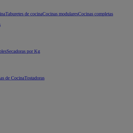
ina
Taburetes de cocina
Cocinas modulares
Cocinas completas
s
bles
Secadoras por Kg
as de Cocina
Tostadoras