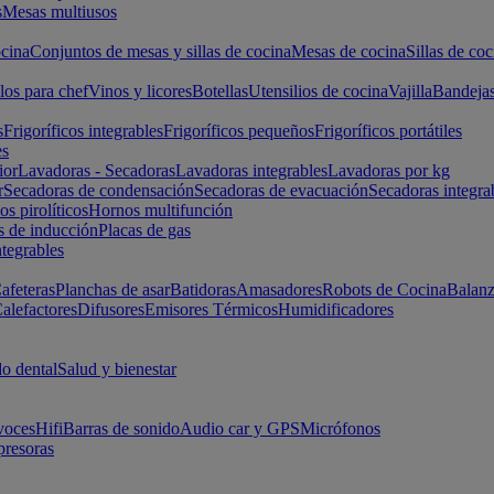
s
Mesas multiusos
cina
Conjuntos de mesas y sillas de cocina
Mesas de cocina
Sillas de coc
los para chef
Vinos y licores
Botellas
Utensilios de cocina
Vajilla
Bandeja
s
Frigoríficos integrables
Frigoríficos pequeños
Frigoríficos portátiles
es
ior
Lavadoras - Secadoras
Lavadoras integrables
Lavadoras por kg
r
Secadoras de condensación
Secadoras de evacuación
Secadoras integra
s pirolíticos
Hornos multifunción
s de inducción
Placas de gas
ntegrables
afeteras
Planchas de asar
Batidoras
Amasadores
Robots de Cocina
Balanz
alefactores
Difusores
Emisores Térmicos
Humidificadores
o dental
Salud y bienestar
voces
Hifi
Barras de sonido
Audio car y GPS
Micrófonos
presoras