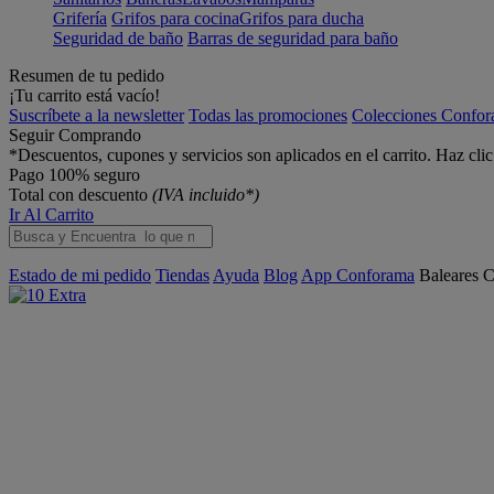
Grifería
Grifos para cocina
Grifos para ducha
Seguridad de baño
Barras de seguridad para baño
Resumen de tu pedido
¡Tu carrito está vacío!
Suscríbete a la newsletter
Todas las promociones
Colecciones Confo
Seguir Comprando
*Descuentos, cupones y servicios son aplicados en el carrito. Haz cli
Pago 100% seguro
Total con descuento
(IVA incluido*)
Ir Al Carrito
Estado de mi pedido
Tiendas
Ayuda
Blog
App Conforama
Baleares
C