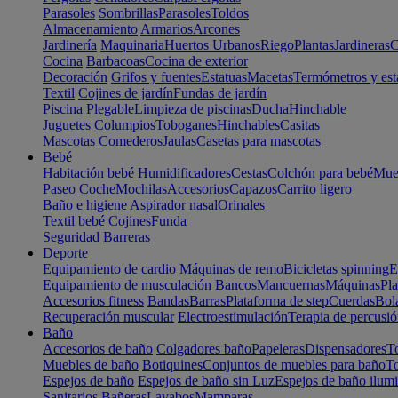
Parasoles
Sombrillas
Parasoles
Toldos
Almacenamiento
Armarios
Arcones
Jardinería
Maquinaria
Huertos Urbanos
Riego
Plantas
Jardineras
C
Cocina
Barbacoas
Cocina de exterior
Decoración
Grifos y fuentes
Estatuas
Macetas
Termómetros y est
Textil
Cojines de jardín
Fundas de jardín
Piscina
Plegable
Limpieza de piscinas
Ducha
Hinchable
Juguetes
Columpios
Toboganes
Hinchables
Casitas
Mascotas
Comederos
Jaulas
Casetas para mascotas
Bebé
Habitación bebé
Humidificadores
Cestas
Colchón para bebé
Mueb
Paseo
Coche
Mochilas
Accesorios
Capazos
Carrito ligero
Baño e higiene
Aspirador nasal
Orinales
Textil bebé
Cojines
Funda
Seguridad
Barreras
Deporte
Equipamiento de cardio
Máquinas de remo
Bicicletas spinning
E
Equipamiento de musculación
Bancos
Mancuernas
Máquinas
Pla
Accesorios fitness
Bandas
Barras
Plataforma de step
Cuerdas
Bola
Recuperación muscular
Electroestimulación
Terapia de percusi
Baño
Accesorios de baño
Colgadores baño
Papeleras
Dispensadores
To
Muebles de baño
Botiquines
Conjuntos de muebles para baño
To
Espejos de baño
Espejos de baño sin Luz
Espejos de baño ilum
Sanitarios
Bañeras
Lavabos
Mamparas