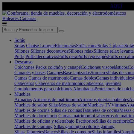
🔵Cambia tu electro con
-10% EXTRA
de descuento ☑️
AQUÍ
Baleares
Canarias
Sofás
Sofás
Chaise Longue
Rinconeras
Sofás cama
Sofás 2 plazas
Sofá
Sillones
Sillones decorativos
Sillones relax
Sillones relax levant
Puffs
Puffs decorativos
Puffs pera
Puffs reposapiés
Puffs con al
Descanso
Colchones
Packs colchón y canapé
Colchones viscoelásticos
Col
Canapés y bases
Canapés
Base tapizadas
Somieres
Patas de somi
Camas
Camas de matrimonio
Camas dobles
Camas individuales
Cabeceros
Cabeceros de matrimonio
Cabeceros juveniles
Complementos para colchones
Almohadas
Protectores de colch
Muebles
Armarios
Armarios de matrimonio
Armarios puertas batientes
Ar
Muebles de salón
Sillas
Mesas de salón
Muebles TV
Vitrinas
Apa
Muebles de cocina
Sillas de cocinas
Taburetes de cocina
Mesas d
Muebles de dormitorio
Camas matrimonio
Cabeceros de matrim
Muebles de oficina y teletrabajo
Escritorios
Sillas de escritorio
Es
Muebles de Gaming
Sillas gaming
Escritorios gaming
Sillas
Taburetes
Bancos
Sillas de comedor
Sillas infantiles
Complem