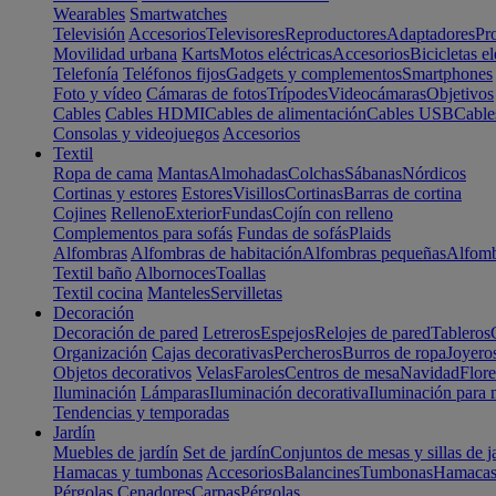
Wearables
Smartwatches
Televisión
Accesorios
Televisores
Reproductores
Adaptadores
Pr
Movilidad urbana
Karts
Motos eléctricas
Accesorios
Bicicletas el
Telefonía
Teléfonos fijos
Gadgets y complementos
Smartphones
Foto y vídeo
Cámaras de fotos
Trípodes
Videocámaras
Objetivos
Cables
Cables HDMI
Cables de alimentación
Cables USB
Cable
Consolas y videojuegos
Accesorios
Textil
Ropa de cama
Mantas
Almohadas
Colchas
Sábanas
Nórdicos
Cortinas y estores
Estores
Visillos
Cortinas
Barras de cortina
Cojines
Relleno
Exterior
Fundas
Cojín con relleno
Complementos para sofás
Fundas de sofás
Plaids
Alfombras
Alfombras de habitación
Alfombras pequeñas
Alfomb
Textil baño
Albornoces
Toallas
Textil cocina
Manteles
Servilletas
Decoración
Decoración de pared
Letreros
Espejos
Relojes de pared
Tableros
Organización
Cajas decorativas
Percheros
Burros de ropa
Joyero
Objetos decorativos
Velas
Faroles
Centros de mesa
Navidad
Flore
Iluminación
Lámparas
Iluminación decorativa
Iluminación para 
Tendencias y temporadas
Jardín
Muebles de jardín
Set de jardín
Conjuntos de mesas y sillas de j
Hamacas y tumbonas
Accesorios
Balancines
Tumbonas
Hamaca
Pérgolas
Cenadores
Carpas
Pérgolas