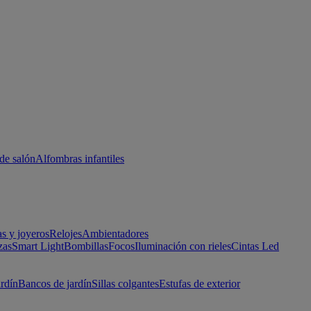
de salón
Alfombras infantiles
as y joyeros
Relojes
Ambientadores
zas
Smart Light
Bombillas
Focos
Iluminación con rieles
Cintas Led
ardín
Bancos de jardín
Sillas colgantes
Estufas de exterior