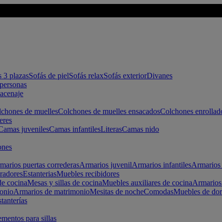
s 3 plazas
Sofás de piel
Sofás relax
Sofás exterior
Divanes
apersonas
macenaje
chones de muelles
Colchones de muelles ensacados
Colchones enrollad
eres
Camas juveniles
Camas infantiles
Literas
Camas nido
ones
marios puertas correderas
Armarios juvenil
Armarios infantiles
Armarios 
radores
Estanterias
Muebles recibidores
e cocina
Mesas y sillas de cocina
Muebles auxiliares de cocina
Armarios
onio
Armarios de matrimonio
Mesitas de noche
Comodas
Muebles de dor
tanterías
entos para sillas