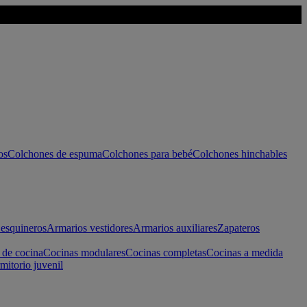
os
Colchones de espuma
Colchones para bebé
Colchones hinchables
esquineros
Armarios vestidores
Armarios auxiliares
Zapateros
 de cocina
Cocinas modulares
Cocinas completas
Cocinas a medida
mitorio juvenil