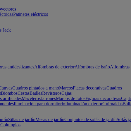
oyectores
éctricas
Patinetes eléctricos
s Jack
ras antideslizantes
Alfombras de exterior
Alfombras de baño
Alfombras 
Canvas
Cuadros pintados a mano
Marcos
Placas decorativas
Cuadros
s
Biombos
Cestas
Baúles
Revisteros
Cajas
s artificiales
Maceteros
Jarrones
Marcos de fotos
Figuras decorativas
Cajit
muebles
Iluminación para dormitorio
Iluminación exterior
Guirnaldas
Bali
ardín
Sillas de jardín
Mesas de jardín
Conjuntos de sofás de jardín
Sofás j
s
Columpios