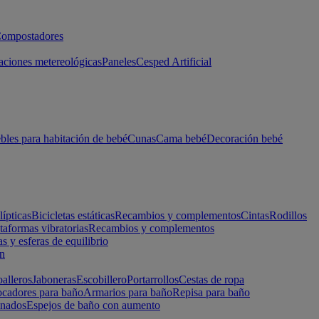
ompostadores
aciones metereológicas
Paneles
Cesped Artificial
les para habitación de bebé
Cunas
Cama bebé
Decoración bebé
lípticas
Bicicletas estáticas
Recambios y complementos
Cintas
Rodillos
taformas vibratorias
Recambios y complementos
s y esferas de equilibrio
ón
alleros
Jaboneras
Escobillero
Portarrollos
Cestas de ropa
cadores para baño
Armarios para baño
Repisa para baño
inados
Espejos de baño con aumento