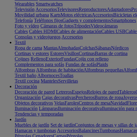
Wearables
Smartwatches
Televisión
Accesorios
Televisores
Reproductores
Adaptadores
Pr
Movilidad urbana
Karts
Motos eléctricas
Accesorios
Bicicletas el
Telefonía
Teléfonos fijos
Gadgets y complementos
Smartphones
Foto y vídeo
Cámaras de fotos
Trípodes
Videocámaras
Cables
Cables HDMI
Cables de alimentación
Cables USB
Cable
Consolas y videojuegos
Accesorios
Textil
Ropa de cama
Mantas
Almohadas
Colchas
Sábanas
Nórdicos
Cortinas y estores
Estores
Visillos
Cortinas
Barras de cortina
Cojines
Relleno
Exterior
Fundas
Cojín con relleno
Complementos para sofás
Fundas de sofás
Plaids
Alfombras
Alfombras de habitación
Alfombras pequeñas
Alfomb
Textil baño
Albornoces
Toallas
Textil cocina
Manteles
Servilletas
Decoración
Decoración de pared
Letreros
Espejos
Relojes de pared
Tableros
Organización
Cajas decorativas
Percheros
Burros de ropa
Joyero
Objetos decorativos
Velas
Faroles
Centros de mesa
Navidad
Flore
Iluminación
Lámparas
Iluminación decorativa
Iluminación para 
Tendencias y temporadas
Jardín
Muebles de jardín
Set de jardín
Conjuntos de mesas y sillas de j
Hamacas y tumbonas
Accesorios
Balancines
Tumbonas
Hamaca
Pérgolas
Cenadores
Carpas
Pérgolas