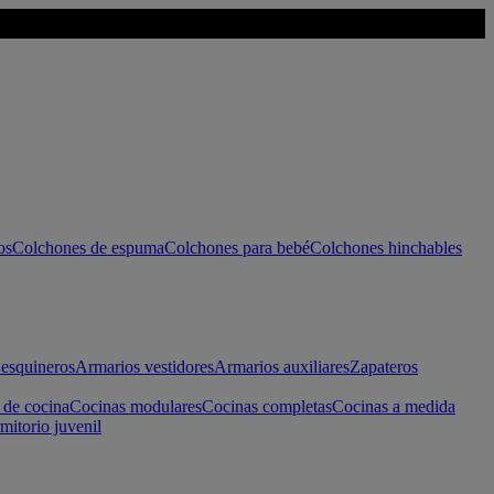
os
Colchones de espuma
Colchones para bebé
Colchones hinchables
esquineros
Armarios vestidores
Armarios auxiliares
Zapateros
 de cocina
Cocinas modulares
Cocinas completas
Cocinas a medida
mitorio juvenil