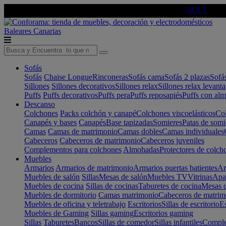
🔵Cambia tu electro con
-10% EXTRA
de descuento ☑️
AQUÍ
Baleares
Canarias
Sofás
Sofás
Chaise Longue
Rinconeras
Sofás cama
Sofás 2 plazas
Sofá
Sillones
Sillones decorativos
Sillones relax
Sillones relax levant
Puffs
Puffs decorativos
Puffs pera
Puffs reposapiés
Puffs con al
Descanso
Colchones
Packs colchón y canapé
Colchones viscoelásticos
Col
Canapés y bases
Canapés
Base tapizadas
Somieres
Patas de somi
Camas
Camas de matrimonio
Camas dobles
Camas individuales
Cabeceros
Cabeceros de matrimonio
Cabeceros juveniles
Complementos para colchones
Almohadas
Protectores de colch
Muebles
Armarios
Armarios de matrimonio
Armarios puertas batientes
Ar
Muebles de salón
Sillas
Mesas de salón
Muebles TV
Vitrinas
Apa
Muebles de cocina
Sillas de cocinas
Taburetes de cocina
Mesas d
Muebles de dormitorio
Camas matrimonio
Cabeceros de matrim
Muebles de oficina y teletrabajo
Escritorios
Sillas de escritorio
Es
Muebles de Gaming
Sillas gaming
Escritorios gaming
Sillas
Taburetes
Bancos
Sillas de comedor
Sillas infantiles
Complem