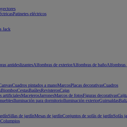
oyectores
éctricas
Patinetes eléctricos
s Jack
ras antideslizantes
Alfombras de exterior
Alfombras de baño
Alfombras 
Canvas
Cuadros pintados a mano
Marcos
Placas decorativas
Cuadros
s
Biombos
Cestas
Baúles
Revisteros
Cajas
s artificiales
Maceteros
Jarrones
Marcos de fotos
Figuras decorativas
Cajit
muebles
Iluminación para dormitorio
Iluminación exterior
Guirnaldas
Bali
ardín
Sillas de jardín
Mesas de jardín
Conjuntos de sofás de jardín
Sofás j
s
Columpios