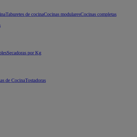
ina
Taburetes de cocina
Cocinas modulares
Cocinas completas
s
bles
Secadoras por Kg
as de Cocina
Tostadoras