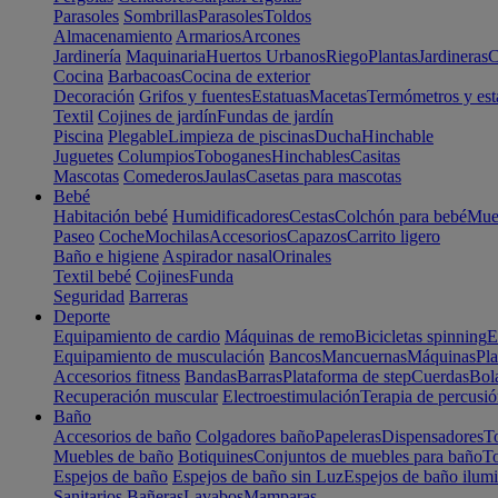
Parasoles
Sombrillas
Parasoles
Toldos
Almacenamiento
Armarios
Arcones
Jardinería
Maquinaria
Huertos Urbanos
Riego
Plantas
Jardineras
C
Cocina
Barbacoas
Cocina de exterior
Decoración
Grifos y fuentes
Estatuas
Macetas
Termómetros y est
Textil
Cojines de jardín
Fundas de jardín
Piscina
Plegable
Limpieza de piscinas
Ducha
Hinchable
Juguetes
Columpios
Toboganes
Hinchables
Casitas
Mascotas
Comederos
Jaulas
Casetas para mascotas
Bebé
Habitación bebé
Humidificadores
Cestas
Colchón para bebé
Mueb
Paseo
Coche
Mochilas
Accesorios
Capazos
Carrito ligero
Baño e higiene
Aspirador nasal
Orinales
Textil bebé
Cojines
Funda
Seguridad
Barreras
Deporte
Equipamiento de cardio
Máquinas de remo
Bicicletas spinning
E
Equipamiento de musculación
Bancos
Mancuernas
Máquinas
Pla
Accesorios fitness
Bandas
Barras
Plataforma de step
Cuerdas
Bola
Recuperación muscular
Electroestimulación
Terapia de percusi
Baño
Accesorios de baño
Colgadores baño
Papeleras
Dispensadores
To
Muebles de baño
Botiquines
Conjuntos de muebles para baño
To
Espejos de baño
Espejos de baño sin Luz
Espejos de baño ilum
Sanitarios
Bañeras
Lavabos
Mamparas