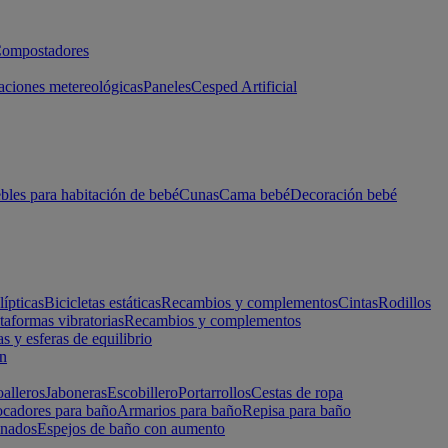
ompostadores
aciones metereológicas
Paneles
Cesped Artificial
les para habitación de bebé
Cunas
Cama bebé
Decoración bebé
lípticas
Bicicletas estáticas
Recambios y complementos
Cintas
Rodillos
taformas vibratorias
Recambios y complementos
s y esferas de equilibrio
ón
alleros
Jaboneras
Escobillero
Portarrollos
Cestas de ropa
cadores para baño
Armarios para baño
Repisa para baño
inados
Espejos de baño con aumento