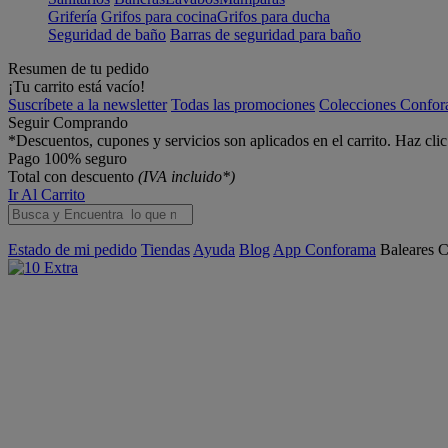
Grifería
Grifos para cocina
Grifos para ducha
Seguridad de baño
Barras de seguridad para baño
Resumen de tu pedido
¡Tu carrito está vacío!
Suscríbete a la newsletter
Todas las promociones
Colecciones Confo
Seguir Comprando
*Descuentos, cupones y servicios son aplicados en el carrito. Haz cli
Pago 100% seguro
Total con descuento
(IVA incluido*)
Ir Al Carrito
Estado de mi pedido
Tiendas
Ayuda
Blog
App Conforama
Baleares
C