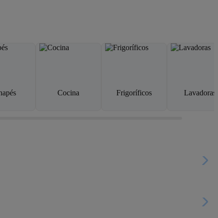
napés
Cocina
Frigoríficos
Lavadoras