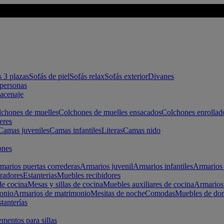
s 3 plazas
Sofás de piel
Sofás relax
Sofás exterior
Divanes
apersonas
macenaje
chones de muelles
Colchones de muelles ensacados
Colchones enrollad
eres
Camas juveniles
Camas infantiles
Literas
Camas nido
ones
marios puertas correderas
Armarios juvenil
Armarios infantiles
Armarios 
radores
Estanterias
Muebles recibidores
e cocina
Mesas y sillas de cocina
Muebles auxiliares de cocina
Armarios
onio
Armarios de matrimonio
Mesitas de noche
Comodas
Muebles de dor
tanterías
entos para sillas