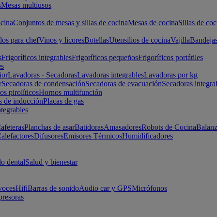
s
Mesas multiusos
cina
Conjuntos de mesas y sillas de cocina
Mesas de cocina
Sillas de coc
los para chef
Vinos y licores
Botellas
Utensilios de cocina
Vajilla
Bandeja
s
Frigoríficos integrables
Frigoríficos pequeños
Frigoríficos portátiles
es
ior
Lavadoras - Secadoras
Lavadoras integrables
Lavadoras por kg
r
Secadoras de condensación
Secadoras de evacuación
Secadoras integra
s pirolíticos
Hornos multifunción
s de inducción
Placas de gas
ntegrables
afeteras
Planchas de asar
Batidoras
Amasadores
Robots de Cocina
Balanz
alefactores
Difusores
Emisores Térmicos
Humidificadores
o dental
Salud y bienestar
voces
Hifi
Barras de sonido
Audio car y GPS
Micrófonos
presoras