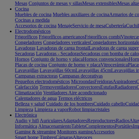
Mesas
Conjuntos de mesas y sillas
Mesas extensibles
Mesas alta
Cocina
Muebles de cocina
Muebles auxiliares de cocina
Armarios de co
Cocinas a medida
Accesorios de cocina
Menaje
Servicio de mesa
Cubertería
Cuchil
Electrodomésticos
Frigoríficos
Frigoríficos americanos
Frigoríficos combi
Vinoteca
Congeladores
Congeladores verticales
Congeladores horizontal
Lavadoras
Lavadoras de carga frontal
Lavadoras de carga super
Secadoras
Lavadoras - Secadoras
Secadoras con bomba de calo
Hornos
Conjunto de horno y placa
Hornos convencionales
Horno
Placas de cocina
Conjunto de horno y placa
Vitrocerámica
Placa
Lavavajillas
Lavavajillas 60cm
Lavavajillas 45cm
Lavavajillas i
Campanas extractoras
Campanas decorativas
Pequeños electrodomésticos
Microondas
Freidoras
Aspiradores
C
Calefacción
Termoventiladores
Convectores
Estufas
Radiadores
C
Climatización
Ventiladores
Aire acondicionado
Calentadores de agua
Termos eléctricos
Belleza y salud
Cuidado de los hombres
Cuidado cabello
Cuidad
Limpieza
Limpieza a vapor
Robot limpiacristales
Electrónica
Audio y hifi
Auriculares
Adaptadores
Reproductores
Radios
Alta
Informática
Almacenamiento
Tablets
Complementos
Portátiles
Im
Gaming & streaming
Monitores gaming
Accesorios
Smart home
Timbres
Cámaras
Altavoces