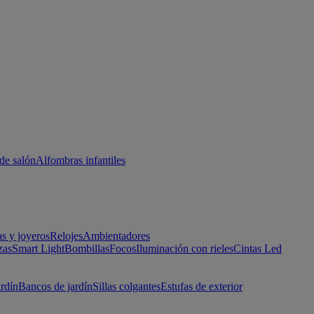
de salón
Alfombras infantiles
as y joyeros
Relojes
Ambientadores
zas
Smart Light
Bombillas
Focos
Iluminación con rieles
Cintas Led
ardín
Bancos de jardín
Sillas colgantes
Estufas de exterior