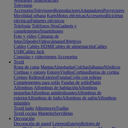
Wearables
Smartwatches
Televisión
Accesorios
Televisores
Reproductores
Adaptadores
Proyectores
Movilidad urbana
Karts
Motos eléctricas
Accesorios
Bicicletas
eléctricas
Patinetes eléctricos
Telefonía
Teléfonos fijos
Gadgets y
complementos
Smartphones
Foto y vídeo
Cámaras de
fotos
Trípodes
Videocámaras
Objetivos
Cables
Cables HDMI
Cables de alimentación
Cables
USB
Cables Jack
Consolas y videojuegos
Accesorios
Textil
Ropa de cama
Mantas
Almohadas
Colchas
Sábanas
Nórdicos
Cortinas y estores
Estores
Visillos
Cortinas
Barras de cortina
Cojines
Relleno
Exterior
Fundas
Cojín con relleno
Complementos para sofás
Fundas de sofás
Plaids
Alfombras
Alfombras de habitación
Alfombras
pequeñas
Alfombras antideslizantes
Alfombras de
exterior
Alfombras de baño
Alfombras de salón
Alfombras
infantiles
Textil baño
Albornoces
Toallas
Textil cocina
Manteles
Servilletas
Decoración
Decoración de pared
Letreros
Espejos
Relojes de