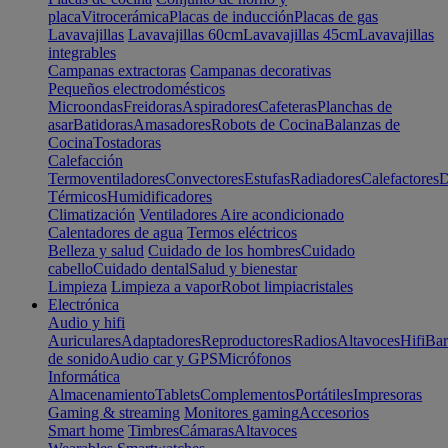
placa
Vitrocerámica
Placas de inducción
Placas de gas
Lavavajillas
Lavavajillas 60cm
Lavavajillas 45cm
Lavavajillas
integrables
Campanas extractoras
Campanas decorativas
Pequeños electrodomésticos
Microondas
Freidoras
Aspiradores
Cafeteras
Planchas de
asar
Batidoras
Amasadores
Robots de Cocina
Balanzas de
Cocina
Tostadoras
Calefacción
Termoventiladores
Convectores
Estufas
Radiadores
Calefactores
D
Térmicos
Humidificadores
Climatización
Ventiladores
Aire acondicionado
Calentadores de agua
Termos eléctricos
Belleza y salud
Cuidado de los hombres
Cuidado
cabello
Cuidado dental
Salud y bienestar
Limpieza
Limpieza a vapor
Robot limpiacristales
Electrónica
Audio y hifi
Auriculares
Adaptadores
Reproductores
Radios
Altavoces
Hifi
Bar
de sonido
Audio car y GPS
Micrófonos
Informática
Almacenamiento
Tablets
Complementos
Portátiles
Impresoras
Gaming & streaming
Monitores gaming
Accesorios
Smart home
Timbres
Cámaras
Altavoces