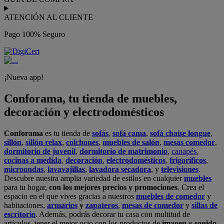
ATENCIÓN AL CLIENTE
Pago 100% Seguro
¡Nueva app!
Conforama, tu tienda de muebles,
decoración y electrodomésticos
Conforama
es tu tienda de
sofás
,
sofá cama
,
sofá chaise longue
,
sillón
,
sillón relax
,
colchones
,
muebles de salón
,
mesas comedor
,
dormitorio de juvenil
,
dormitorio de matrimonio
,
canapés
,
cocinas a medida
,
decoración
,
electrodomésticos
,
frigoríficos
,
microondas
,
lavavajillas
,
lavadora secadora
, y
televisiones
.
Descubre nuestra amplia variedad de estilos en cualquier
muebles
para tu hogar,
con los mejores precios y promociones
. Crea el
espacio en el que vives gracias a nuestros
muebles de comedor
y
habitaciones,
armarios
y
zapateros
,
mesas de comedor
y
sillas de
escritorio
. Además, podrás decorar tu casa con multitud de
artículos, tener el mejor ocio con los productos de
imagen y sonido