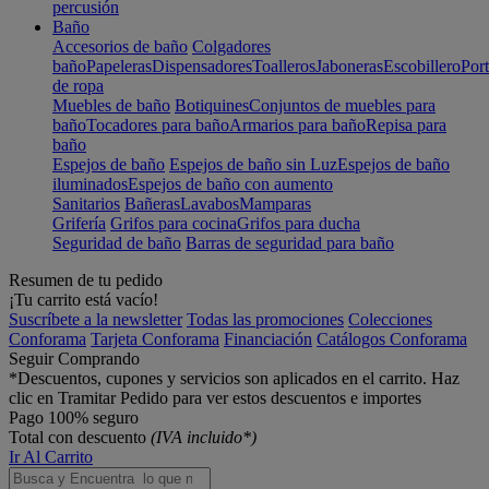
percusión
Baño
Accesorios de baño
Colgadores
baño
Papeleras
Dispensadores
Toalleros
Jaboneras
Escobillero
Port
de ropa
Muebles de baño
Botiquines
Conjuntos de muebles para
baño
Tocadores para baño
Armarios para baño
Repisa para
baño
Espejos de baño
Espejos de baño sin Luz
Espejos de baño
iluminados
Espejos de baño con aumento
Sanitarios
Bañeras
Lavabos
Mamparas
Grifería
Grifos para cocina
Grifos para ducha
Seguridad de baño
Barras de seguridad para baño
Resumen de tu pedido
¡Tu carrito está vacío!
Suscríbete a la newsletter
Todas las promociones
Colecciones
Conforama
Tarjeta Conforama
Financiación
Catálogos Conforama
Seguir Comprando
*Descuentos, cupones y servicios son aplicados en el carrito. Haz
clic en Tramitar Pedido para ver estos descuentos e importes
Pago 100% seguro
Total con descuento
(IVA incluido*)
Ir Al Carrito