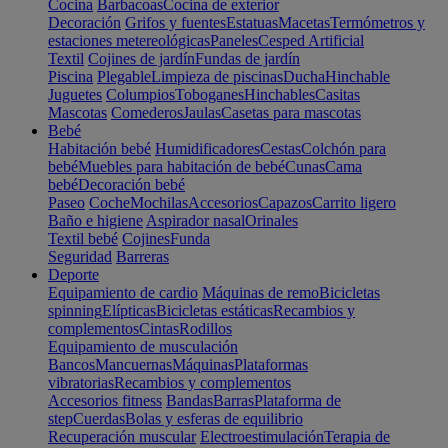
Cocina
Barbacoas
Cocina de exterior
Decoración
Grifos y fuentes
Estatuas
Macetas
Termómetros y
estaciones metereológicas
Paneles
Cesped Artificial
Textil
Cojines de jardín
Fundas de jardín
Piscina
Plegable
Limpieza de piscinas
Ducha
Hinchable
Juguetes
Columpios
Toboganes
Hinchables
Casitas
Mascotas
Comederos
Jaulas
Casetas para mascotas
Bebé
Habitación bebé
Humidificadores
Cestas
Colchón para
bebé
Muebles para habitación de bebé
Cunas
Cama
bebé
Decoración bebé
Paseo
Coche
Mochilas
Accesorios
Capazos
Carrito ligero
Baño e higiene
Aspirador nasal
Orinales
Textil bebé
Cojines
Funda
Seguridad
Barreras
Deporte
Equipamiento de cardio
Máquinas de remo
Bicicletas
spinning
Elípticas
Bicicletas estáticas
Recambios y
complementos
Cintas
Rodillos
Equipamiento de musculación
Bancos
Mancuernas
Máquinas
Plataformas
vibratorias
Recambios y complementos
Accesorios fitness
Bandas
Barras
Plataforma de
step
Cuerdas
Bolas y esferas de equilibrio
Recuperación muscular
Electroestimulación
Terapia de