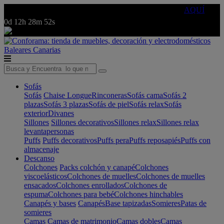
🔵Cambia tu electro con
-10% EXTRA
de descuento ☑️
AQUÍ
0d
12h
28m
52s
Baleares
Canarias
Sofás
Sofás
Chaise Longue
Rinconeras
Sofás cama
Sofás 2
plazas
Sofás 3 plazas
Sofás de piel
Sofás relax
Sofás
exterior
Divanes
Sillones
Sillones decorativos
Sillones relax
Sillones relax
levantapersonas
Puffs
Puffs decorativos
Puffs pera
Puffs reposapiés
Puffs con
almacenaje
Descanso
Colchones
Packs colchón y canapé
Colchones
viscoelásticos
Colchones de muelles
Colchones de muelles
ensacados
Colchones enrollados
Colchones de
espuma
Colchones para bebé
Colchones hinchables
Canapés y bases
Canapés
Base tapizadas
Somieres
Patas de
somieres
Camas
Camas de matrimonio
Camas dobles
Camas