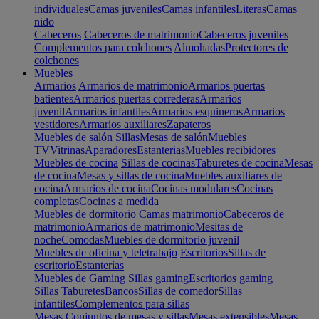
individuales
Camas juveniles
Camas infantiles
Literas
Camas
nido
Cabeceros
Cabeceros de matrimonio
Cabeceros juveniles
Complementos para colchones
Almohadas
Protectores de
colchones
Muebles
Armarios
Armarios de matrimonio
Armarios puertas
batientes
Armarios puertas correderas
Armarios
juvenil
Armarios infantiles
Armarios esquineros
Armarios
vestidores
Armarios auxiliares
Zapateros
Muebles de salón
Sillas
Mesas de salón
Muebles
TV
Vitrinas
Aparadores
Estanterias
Muebles recibidores
Muebles de cocina
Sillas de cocinas
Taburetes de cocina
Mesas
de cocina
Mesas y sillas de cocina
Muebles auxiliares de
cocina
Armarios de cocina
Cocinas modulares
Cocinas
completas
Cocinas a medida
Muebles de dormitorio
Camas matrimonio
Cabeceros de
matrimonio
Armarios de matrimonio
Mesitas de
noche
Comodas
Muebles de dormitorio juvenil
Muebles de oficina y teletrabajo
Escritorios
Sillas de
escritorio
Estanterías
Muebles de Gaming
Sillas gaming
Escritorios gaming
Sillas
Taburetes
Bancos
Sillas de comedor
Sillas
infantiles
Complementos para sillas
Mesas
Conjuntos de mesas y sillas
Mesas extensibles
Mesas