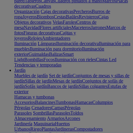
pared
Tableros
Canvas
Cuadros pintados a mano
Marcos
Placas
decorativas
Cuadros
Organización
Cajas decorativas
Percheros
Burros de
ropa
Joyeros
Biombos
Cestas
Baúles
Revisteros
Cajas
Objetos decorativos
Velas
Faroles
Centros de
mesa
Navidad
Flores artificiales
Maceteros
Jarrones
Marcos de
fotos
Figuras decorativas
Cajitas y
joyeros
Relojes
Ambientadores
Iluminación
Lámparas
Iluminación decorativa
Iluminación para
muebles
Iluminación para dormitorio
Iluminación
exterior
Guirnaldas
Balizas
Smart
Light
Bombillas
Focos
Iluminación con rieles
Cintas Led
Tendencias y temporadas
Jardín
Muebles de jardín
Set de jardín
Conjuntos de mesas y sillas de
jardín
Sillas de jardín
Mesas de jardín
Conjuntos de sofás de
jardín
Sofás jardín
Bancos de jardín
Sillas colgantes
Estufas de
exterior
Hamacas y tumbonas
Accesorios
Balancines
Tumbonas
Hamacas
Columpios
Pérgolas
Cenadores
Carpas
Pérgolas
Parasoles
Sombrillas
Parasoles
Toldos
Almacenamiento
Armarios
Arcones
Jardinería
Maquinaria
Huertos
Urbanos
Riego
Plantas
Jardineras
Compostadores