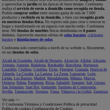
y aprovechar tu
jardín
en las épocas de buen tiempo. Conforama
realiza el
servicio de envío a domicilio como recogida en tienda.
Podrás
comprar online
entre nuestra gama de más de 7.000
productos y
recibirlo en tu domicilio
, o bien con
recogida gratis
en nuestras tiendas física.
No esperes más para crear o renovar tu
hogar y transformarlo en un espacio con mucho estilo. Conforama
tiene 300
tiendas de muebles
físicas distribuidas en
6 países
distintos. Aproveche nuestras ofertas de
sofas baratos
,
colchones
baratos
y
liquidaciones de sofas
.
Conforama solo comercializa a través de su website o, físicamente,
en sus
tiendas de sofás
.
Alcalá de Guadaíra
,
Alcalá de Henares
,
Alcorcón
,
Alfafar
,
Alicante
,
Arinaga
,
Asturias
,
Badalona
,
Barakaldo
,
Barcelona
,
Burjassot
,
Castellón
,
Chafiras
,
Cordoba
,
Elche
,
Finestrat
,
Granada
,
Huércal de
Almería
,
La Coruña
,
La Laguna
,
La Zenia
,
Lanzarote
,
León
,
Lleida
,
Los Barrios
,
Madrid
,
Majadahonda
,
Málaga
,
Murcia
,
Orotava
,
Palma
,
Pamplona
,
Rivas
,
Sabadell
,
Sagunto
,
Salt, Girona
,
San Sebastian
,
Sant Boi
,
Santander
,
Santiago de Compostela
,
Sevilla
,
Tamaraceite
,
Terrassa
,
Viana
,
Vilanova i la Geltrú
,
Zaragoza
Ver más >>
© Conforama
Términos y Condiciones
Política de privacidad
Política de cookies
Configuración de Cookies