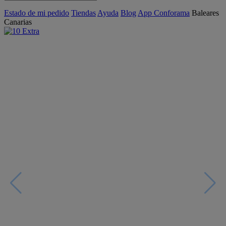
Estado de mi pedido
Tiendas
Ayuda
Blog
App Conforama
Baleares
Canarias