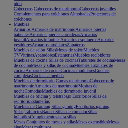
nido
Cabeceros
Cabeceros de matrimonio
Cabeceros juveniles
Complementos para colchones
Almohadas
Protectores de
colchones
Muebles
Armarios
Armarios de matrimonio
Armarios puertas
batientes
Armarios puertas correderas
Armarios
juvenil
Armarios infantiles
Armarios esquineros
Armarios
vestidores
Armarios auxiliares
Zapateros
Muebles de salón
Sillas
Mesas de salón
Muebles
TV
Vitrinas
Aparadores
Estanterias
Muebles recibidores
Muebles de cocina
Sillas de cocinas
Taburetes de cocina
Mesas
de cocina
Mesas y sillas de cocina
Muebles auxiliares de
cocina
Armarios de cocina
Cocinas modulares
Cocinas
completas
Cocinas a medida
Muebles de dormitorio
Camas matrimonio
Cabeceros de
matrimonio
Armarios de matrimonio
Mesitas de
noche
Comodas
Muebles de dormitorio juvenil
Muebles de oficina y teletrabajo
Escritorios
Sillas de
escritorio
Estanterías
Muebles de Gaming
Sillas gaming
Escritorios gaming
Sillas
Taburetes
Bancos
Sillas de comedor
Sillas
infantiles
Complementos para sillas
Mesas
Conjuntos de mesas y sillas
Mesas extensibles
Mesas
altas
Mesas multiusos