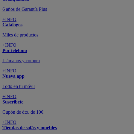
Todo en tu móvil
+INFO
Suscríbete
Cupón de dto. de 10€
+INFO
Tiendas de sofás y muebles
¡Encuentra la tuya!
+INFO
Tu cuenta
Promociones exclusivas
+INFO
El blog
Busca tu inspiración
+INFO
Grandes marcas de muebles, sofás,