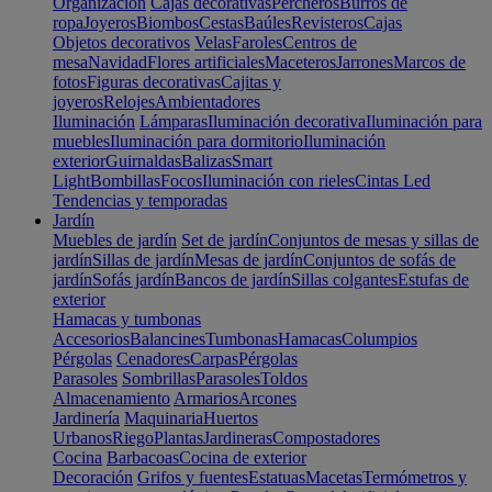
Organización
Cajas decorativas
Percheros
Burros de
ropa
Joyeros
Biombos
Cestas
Baúles
Revisteros
Cajas
Objetos decorativos
Velas
Faroles
Centros de
mesa
Navidad
Flores artificiales
Maceteros
Jarrones
Marcos de
fotos
Figuras decorativas
Cajitas y
joyeros
Relojes
Ambientadores
Iluminación
Lámparas
Iluminación decorativa
Iluminación para
muebles
Iluminación para dormitorio
Iluminación
exterior
Guirnaldas
Balizas
Smart
Light
Bombillas
Focos
Iluminación con rieles
Cintas Led
Tendencias y temporadas
Jardín
Muebles de jardín
Set de jardín
Conjuntos de mesas y sillas de
jardín
Sillas de jardín
Mesas de jardín
Conjuntos de sofás de
jardín
Sofás jardín
Bancos de jardín
Sillas colgantes
Estufas de
exterior
Hamacas y tumbonas
Accesorios
Balancines
Tumbonas
Hamacas
Columpios
Pérgolas
Cenadores
Carpas
Pérgolas
Parasoles
Sombrillas
Parasoles
Toldos
Almacenamiento
Armarios
Arcones
Jardinería
Maquinaria
Huertos
Urbanos
Riego
Plantas
Jardineras
Compostadores
Cocina
Barbacoas
Cocina de exterior
Decoración
Grifos y fuentes
Estatuas
Macetas
Termómetros y