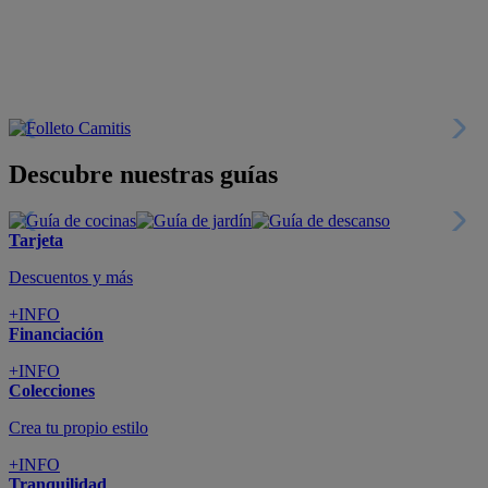
+INFO
Financiación
+INFO
Colecciones
Crea tu propio estilo
+INFO
Tranquilidad
6 años de Garantía Plus
+INFO
Catálogos
Miles de productos
+INFO
Por teléfono
Llámanos y compra
+INFO
Nueva app