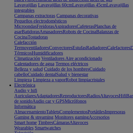
Lavavajillas
Lavavajillas 60cm
Lavavajillas 45cm
Lavavajillas
integrables
Campanas extractoras
Campanas decorativas
Pequeños electrodomésticos
Microondas
Freidoras
Aspiradores
Cafeteras
Planchas de
asar
Batidoras
Amasadores
Robots de Cocina
Balanzas de
Cocina
Tostadoras
Calefacción
Termoventiladores
Convectores
Estufas
Radiadores
Calefactores
D
Térmicos
Humidificadores
Climatización
Ventiladores
Aire acondicionado
Calentadores de agua
Termos eléctricos
Belleza y salud
Cuidado de los hombres
Cuidado
cabello
Cuidado dental
Salud y bienestar
Limpieza
Limpieza a vapor
Robot limpiacristales
Electrónica
Audio y hifi
Auriculares
Adaptadores
Reproductores
Radios
Altavoces
Hifi
Bar
de sonido
Audio car y GPS
Micrófonos
Informática
Almacenamiento
Tablets
Complementos
Portátiles
Impresoras
Gaming & streaming
Monitores gaming
Accesorios
Smart home
Timbres
Cámaras
Altavoces
Wearables
Smartwatches