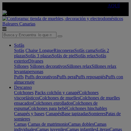
🔵Cambia tu electro con
-10% EXTRA
de descuento ☑️
AQUÍ
Baleares
Canarias
Sofás
Sofás
Chaise Longue
Rinconeras
Sofás cama
Sofás 2
plazas
Sofás 3 plazas
Sofás de piel
Sofás relax
Sofás
exterior
Divanes
Sillones
Sillones decorativos
Sillones relax
Sillones relax
levantapersonas
Puffs
Puffs decorativos
Puffs pera
Puffs reposapiés
Puffs con
almacenaje
Descanso
Colchones
Packs colchón y canapé
Colchones
viscoelásticos
Colchones de muelles
Colchones de muelles
ensacados
Colchones enrollados
Colchones de
espuma
Colchones para bebé
Colchones hinchables
Canapés y bases
Canapés
Base tapizadas
Somieres
Patas de
somieres
Camas
Camas de matrimonio
Camas dobles
Camas
individuales
Camas juveniles
Camas infantiles
Literas
Camas