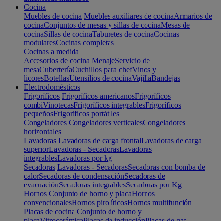
Cocina
Muebles de cocina
Muebles auxiliares de cocina
Armarios de
cocina
Conjuntos de mesas y sillas de cocina
Mesas de
cocina
Sillas de cocina
Taburetes de cocina
Cocinas
modulares
Cocinas completas
Cocinas a medida
Accesorios de cocina
Menaje
Servicio de
mesa
Cubertería
Cuchillos para chef
Vinos y
licores
Botellas
Utensilios de cocina
Vajilla
Bandejas
Electrodomésticos
Frigoríficos
Frigoríficos americanos
Frigoríficos
combi
Vinotecas
Frigoríficos integrables
Frigoríficos
pequeños
Frigoríficos portátiles
Congeladores
Congeladores verticales
Congeladores
horizontales
Lavadoras
Lavadoras de carga frontal
Lavadoras de carga
superior
Lavadoras - Secadoras
Lavadoras
integrables
Lavadoras por kg
Secadoras
Lavadoras - Secadoras
Secadoras con bomba de
calor
Secadoras de condensación
Secadoras de
evacuación
Secadoras integrables
Secadoras por Kg
Hornos
Conjunto de horno y placa
Hornos
convencionales
Hornos pirolíticos
Hornos multifunción
Placas de cocina
Conjunto de horno y
placa
Vitrocerámica
Placas de inducción
Placas de gas