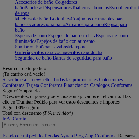
Accesorios de baño
Colgadores
baño
Papeleras
Dispensadores
Toalleros
Jaboneras
Escobillero
Port
de ropa
Muebles de baño
Botiquines
Conjuntos de muebles para
baño
Tocadores para baño
Armarios para baño
Repisa para
baño
Espejos de baño
Espejos de baño sin Luz
Espejos de baño
iluminados
Espejos de baño con aumento
Sanitarios
Bañeras
Lavabos
Mamparas
Grifería
Grifos para cocina
Grifos para ducha
Seguridad de baño
Barras de seguridad para baño
Resumen de tu pedido
¡Tu carrito está vacío!
Suscríbete a la newsletter
Todas las promociones
Colecciones
Conforama
Tarjeta Conforama
Financiación
Catálogos Conforama
Seguir Comprando
*Descuentos, cupones y servicios son aplicados en el carrito. Haz
clic en Tramitar Pedido para ver estos descuentos e importes
Pago 100% seguro
Total con descuento
(IVA incluido*)
Ir Al Carrito
Estado de mi pedido
Tiendas
Ayuda
Blog
App Conforama
Baleares