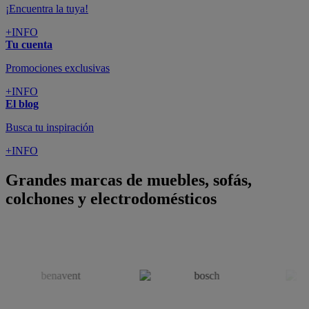
colchones y electrodomésticos
SUSCRÍBETE A LA NEWSLETTER
10€
y consigue
dto para la próxima compra
SUSCRIBIRME
SÍGUENOS EN
CONFORAMA
GUÍA DE COMPRA
ATENCIÓN AL CLIENTE