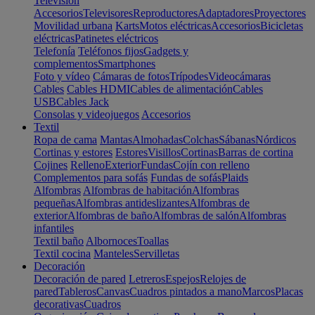
Televisión
Accesorios
Televisores
Reproductores
Adaptadores
Proyectores
Movilidad urbana
Karts
Motos eléctricas
Accesorios
Bicicletas
eléctricas
Patinetes eléctricos
Telefonía
Teléfonos fijos
Gadgets y
complementos
Smartphones
Foto y vídeo
Cámaras de fotos
Trípodes
Videocámaras
Cables
Cables HDMI
Cables de alimentación
Cables
USB
Cables Jack
Consolas y videojuegos
Accesorios
Textil
Ropa de cama
Mantas
Almohadas
Colchas
Sábanas
Nórdicos
Cortinas y estores
Estores
Visillos
Cortinas
Barras de cortina
Cojines
Relleno
Exterior
Fundas
Cojín con relleno
Complementos para sofás
Fundas de sofás
Plaids
Alfombras
Alfombras de habitación
Alfombras
pequeñas
Alfombras antideslizantes
Alfombras de
exterior
Alfombras de baño
Alfombras de salón
Alfombras
infantiles
Textil baño
Albornoces
Toallas
Textil cocina
Manteles
Servilletas
Decoración
Decoración de pared
Letreros
Espejos
Relojes de
pared
Tableros
Canvas
Cuadros pintados a mano
Marcos
Placas
decorativas
Cuadros