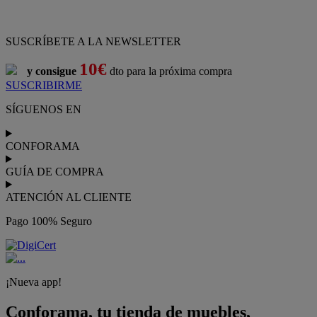
Pago 100% Seguro
¡Nueva app!
Conforama, tu tienda de muebles,
decoración y electrodomésticos
Conforama
es tu tienda de
sofás
,
sofá cama
,
sofá chaise longue
,
sillón
,
sillón relax
,
colchones
,
muebles de salón
,
mesas comedor
,
dormitorio de juvenil
,
dormitorio de matrimonio
,
canapés
,
cocinas a medida
,
decoración
,
electrodomésticos
,
frigoríficos
,
microondas
,
lavavajillas
,
lavadora secadora
, y
televisiones
.
Descubre nuestra amplia variedad de estilos en cualquier
muebles
para tu hogar,
con los mejores precios y promociones
. Crea el
espacio en el que vives gracias a nuestros
muebles de comedor
y
habitaciones,
armarios
y
zapateros
,
mesas de comedor
y
sillas de
escritorio
. Además, podrás decorar tu casa con multitud de
artículos, tener el mejor ocio con los productos de
imagen y sonido
y aprovechar tu
jardín
en las épocas de buen tiempo. Conforama
realiza el
servicio de envío a domicilio como recogida en tienda.