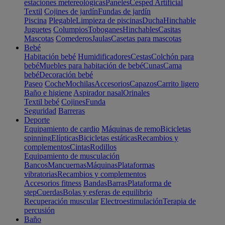
estaciones metereológicas
Paneles
Cesped Artificial
Textil
Cojines de jardín
Fundas de jardín
Piscina
Plegable
Limpieza de piscinas
Ducha
Hinchable
Juguetes
Columpios
Toboganes
Hinchables
Casitas
Mascotas
Comederos
Jaulas
Casetas para mascotas
Bebé
Habitación bebé
Humidificadores
Cestas
Colchón para
bebé
Muebles para habitación de bebé
Cunas
Cama
bebé
Decoración bebé
Paseo
Coche
Mochilas
Accesorios
Capazos
Carrito ligero
Baño e higiene
Aspirador nasal
Orinales
Textil bebé
Cojines
Funda
Seguridad
Barreras
Deporte
Equipamiento de cardio
Máquinas de remo
Bicicletas
spinning
Elípticas
Bicicletas estáticas
Recambios y
complementos
Cintas
Rodillos
Equipamiento de musculación
Bancos
Mancuernas
Máquinas
Plataformas
vibratorias
Recambios y complementos
Accesorios fitness
Bandas
Barras
Plataforma de
step
Cuerdas
Bolas y esferas de equilibrio
Recuperación muscular
Electroestimulación
Terapia de
percusión
Baño