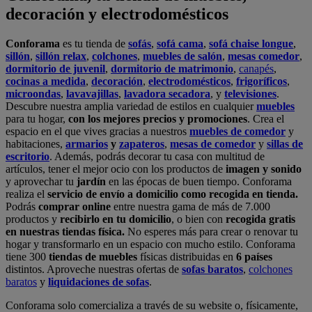
Podrás
comprar online
entre nuestra gama de más de 7.000
productos y
recibirlo en tu domicilio
, o bien con
recogida gratis
en nuestras tiendas física.
No esperes más para crear o renovar tu
hogar y transformarlo en un espacio con mucho estilo. Conforama
tiene 300
tiendas de muebles
físicas distribuidas en
6 países
distintos. Aproveche nuestras ofertas de
sofas baratos
,
colchones
baratos
y
liquidaciones de sofas
.
Conforama solo comercializa a través de su website o, físicamente,
en sus
tiendas de sofás
.
Alcalá de Guadaíra
,
Alcalá de Henares
,
Alcorcón
,
Alfafar
,
Alicante
,
Arinaga
,
Asturias
,
Badalona
,
Barakaldo
,
Barcelona
,
Burjassot
,
Castellón
,
Chafiras
,
Cordoba
,
Elche
,
Finestrat
,
Granada
,
Huércal de
Almería
,
La Coruña
,
La Laguna
,
La Zenia
,
Lanzarote
,
León
,
Lleida
,
Los Barrios
,
Madrid
,
Majadahonda
,
Málaga
,
Murcia
,
Orotava
,
Palma
,
Pamplona
,
Rivas
,
Sabadell
,
Sagunto
,
Salt, Girona
,
San Sebastian
,
Sant Boi
,
Santander
,
Santiago de Compostela
,
Sevilla
,
Tamaraceite
,
Terrassa
,
Viana
,
Vilanova i la Geltrú
,
Zaragoza
Ver más >>
© Conforama
Términos y Condiciones
Política de privacidad
Política de cookies
Configuración de Cookies