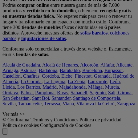
Podrás
comprar online
entre nuestra gama de más de 7.000
productos y
recibirlo en tu domicilio
, o bien con
recogida gratis
en nuestras tiendas física.
No esperes más para crear o renovar tu
hogar y transformarlo en un espacio con mucho estilo. Conforama
tiene 300
tiendas de muebles
físicas distribuidas en
6 países
distintos. Aproveche nuestras ofertas de
sofas baratos
,
colchones
baratos
y
liquidaciones de sofas
.
Conforama solo comercializa a través de su website o, físicamente,
en sus
tiendas de sofás
.
Alcalá de Guadaíra
,
Alcalá de Henares
,
Alcorcón
,
Alfafar
,
Alicante
,
Arinaga
,
Asturias
,
Badalona
,
Barakaldo
,
Barcelona
,
Burjassot
,
Castellón
,
Chafiras
,
Cordoba
,
Elche
,
Finestrat
,
Granada
,
Huércal de
Almería
,
La Coruña
,
La Laguna
,
La Zenia
,
Lanzarote
,
León
,
Lleida
,
Los Barrios
,
Madrid
,
Majadahonda
,
Málaga
,
Murcia
,
Orotava
,
Palma
,
Pamplona
,
Rivas
,
Sabadell
,
Sagunto
,
Salt, Girona
,
San Sebastian
,
Sant Boi
,
Santander
,
Santiago de Compostela
,
Sevilla
,
Tamaraceite
,
Terrassa
,
Viana
,
Vilanova i la Geltrú
,
Zaragoza
Ver más >>
© Conforama
Términos y Condiciones
Política de privacidad
Política de cookies
Configuración de Cookies