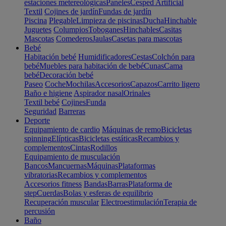
estaciones metereológicas
Paneles
Cesped Artificial
Textil
Cojines de jardín
Fundas de jardín
Piscina
Plegable
Limpieza de piscinas
Ducha
Hinchable
Juguetes
Columpios
Toboganes
Hinchables
Casitas
Mascotas
Comederos
Jaulas
Casetas para mascotas
Bebé
Habitación bebé
Humidificadores
Cestas
Colchón para
bebé
Muebles para habitación de bebé
Cunas
Cama
bebé
Decoración bebé
Paseo
Coche
Mochilas
Accesorios
Capazos
Carrito ligero
Baño e higiene
Aspirador nasal
Orinales
Textil bebé
Cojines
Funda
Seguridad
Barreras
Deporte
Equipamiento de cardio
Máquinas de remo
Bicicletas
spinning
Elípticas
Bicicletas estáticas
Recambios y
complementos
Cintas
Rodillos
Equipamiento de musculación
Bancos
Mancuernas
Máquinas
Plataformas
vibratorias
Recambios y complementos
Accesorios fitness
Bandas
Barras
Plataforma de
step
Cuerdas
Bolas y esferas de equilibrio
Recuperación muscular
Electroestimulación
Terapia de
percusión
Baño