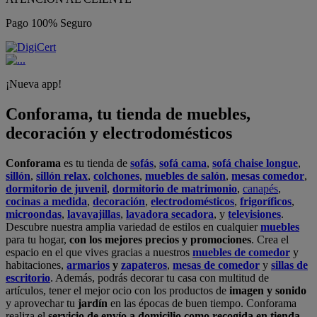
Pago 100% Seguro
¡Nueva app!
Conforama, tu tienda de muebles,
decoración y electrodomésticos
Conforama
es tu tienda de
sofás
,
sofá cama
,
sofá chaise longue
,
sillón
,
sillón relax
,
colchones
,
muebles de salón
,
mesas comedor
,
dormitorio de juvenil
,
dormitorio de matrimonio
,
canapés
,
cocinas a medida
,
decoración
,
electrodomésticos
,
frigoríficos
,
microondas
,
lavavajillas
,
lavadora secadora
, y
televisiones
.
Descubre nuestra amplia variedad de estilos en cualquier
muebles
para tu hogar,
con los mejores precios y promociones
. Crea el
espacio en el que vives gracias a nuestros
muebles de comedor
y
habitaciones,
armarios
y
zapateros
,
mesas de comedor
y
sillas de
escritorio
. Además, podrás decorar tu casa con multitud de
artículos, tener el mejor ocio con los productos de
imagen y sonido
y aprovechar tu
jardín
en las épocas de buen tiempo. Conforama
realiza el
servicio de envío a domicilio como recogida en tienda.