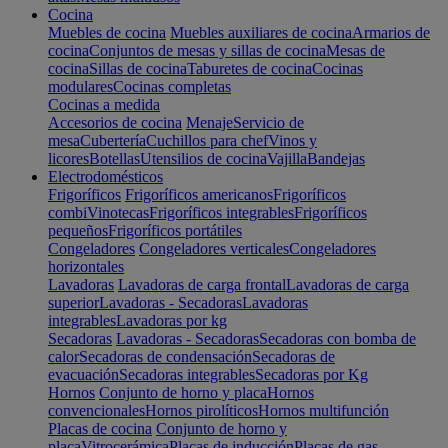
Cocina
Muebles de cocina
Muebles auxiliares de cocina
Armarios de
cocina
Conjuntos de mesas y sillas de cocina
Mesas de
cocina
Sillas de cocina
Taburetes de cocina
Cocinas
modulares
Cocinas completas
Cocinas a medida
Accesorios de cocina
Menaje
Servicio de
mesa
Cubertería
Cuchillos para chef
Vinos y
licores
Botellas
Utensilios de cocina
Vajilla
Bandejas
Electrodomésticos
Frigoríficos
Frigoríficos americanos
Frigoríficos
combi
Vinotecas
Frigoríficos integrables
Frigoríficos
pequeños
Frigoríficos portátiles
Congeladores
Congeladores verticales
Congeladores
horizontales
Lavadoras
Lavadoras de carga frontal
Lavadoras de carga
superior
Lavadoras - Secadoras
Lavadoras
integrables
Lavadoras por kg
Secadoras
Lavadoras - Secadoras
Secadoras con bomba de
calor
Secadoras de condensación
Secadoras de
evacuación
Secadoras integrables
Secadoras por Kg
Hornos
Conjunto de horno y placa
Hornos
convencionales
Hornos pirolíticos
Hornos multifunción
Placas de cocina
Conjunto de horno y
placa
Vitrocerámica
Placas de inducción
Placas de gas