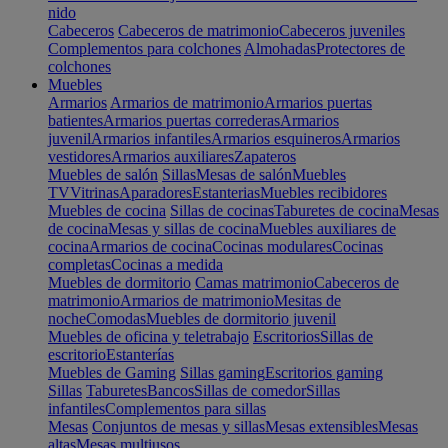
nido
Cabeceros
Cabeceros de matrimonio
Cabeceros juveniles
Complementos para colchones
Almohadas
Protectores de
colchones
Muebles
Armarios
Armarios de matrimonio
Armarios puertas
batientes
Armarios puertas correderas
Armarios
juvenil
Armarios infantiles
Armarios esquineros
Armarios
vestidores
Armarios auxiliares
Zapateros
Muebles de salón
Sillas
Mesas de salón
Muebles
TV
Vitrinas
Aparadores
Estanterias
Muebles recibidores
Muebles de cocina
Sillas de cocinas
Taburetes de cocina
Mesas
de cocina
Mesas y sillas de cocina
Muebles auxiliares de
cocina
Armarios de cocina
Cocinas modulares
Cocinas
completas
Cocinas a medida
Muebles de dormitorio
Camas matrimonio
Cabeceros de
matrimonio
Armarios de matrimonio
Mesitas de
noche
Comodas
Muebles de dormitorio juvenil
Muebles de oficina y teletrabajo
Escritorios
Sillas de
escritorio
Estanterías
Muebles de Gaming
Sillas gaming
Escritorios gaming
Sillas
Taburetes
Bancos
Sillas de comedor
Sillas
infantiles
Complementos para sillas
Mesas
Conjuntos de mesas y sillas
Mesas extensibles
Mesas
altas
Mesas multiusos