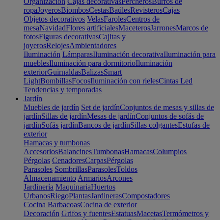
Organización
Cajas decorativas
Percheros
Burros de
ropa
Joyeros
Biombos
Cestas
Baúles
Revisteros
Cajas
Objetos decorativos
Velas
Faroles
Centros de
mesa
Navidad
Flores artificiales
Maceteros
Jarrones
Marcos de
fotos
Figuras decorativas
Cajitas y
joyeros
Relojes
Ambientadores
Iluminación
Lámparas
Iluminación decorativa
Iluminación para
muebles
Iluminación para dormitorio
Iluminación
exterior
Guirnaldas
Balizas
Smart
Light
Bombillas
Focos
Iluminación con rieles
Cintas Led
Tendencias y temporadas
Jardín
Muebles de jardín
Set de jardín
Conjuntos de mesas y sillas de
jardín
Sillas de jardín
Mesas de jardín
Conjuntos de sofás de
jardín
Sofás jardín
Bancos de jardín
Sillas colgantes
Estufas de
exterior
Hamacas y tumbonas
Accesorios
Balancines
Tumbonas
Hamacas
Columpios
Pérgolas
Cenadores
Carpas
Pérgolas
Parasoles
Sombrillas
Parasoles
Toldos
Almacenamiento
Armarios
Arcones
Jardinería
Maquinaria
Huertos
Urbanos
Riego
Plantas
Jardineras
Compostadores
Cocina
Barbacoas
Cocina de exterior
Decoración
Grifos y fuentes
Estatuas
Macetas
Termómetros y