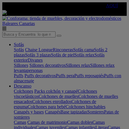
🔵Cambia tu electro con
-10% EXTRA
de descuento ☑️
AQUÍ
Baleares
Canarias
Sofás
Sofás
Chaise Longue
Rinconeras
Sofás cama
Sofás 2
plazas
Sofás 3 plazas
Sofás de piel
Sofás relax
Sofás
exterior
Divanes
Sillones
Sillones decorativos
Sillones relax
Sillones relax
levantapersonas
Puffs
Puffs decorativos
Puffs pera
Puffs reposapiés
Puffs con
almacenaje
Descanso
Colchones
Packs colchón y canapé
Colchones
viscoelásticos
Colchones de muelles
Colchones de muelles
ensacados
Colchones enrollados
Colchones de
espuma
Colchones para bebé
Colchones hinchables
Canapés y bases
Canapés
Base tapizadas
Somieres
Patas de
somieres
Camas
Camas de matrimonio
Camas dobles
Camas
individuales
Camas juveniles
Camas infantiles
Literas
Camas