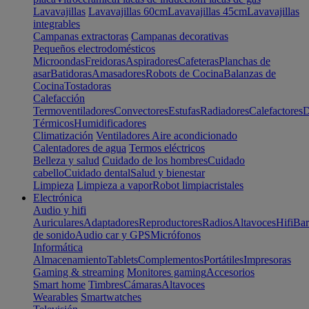
Lavavajillas
Lavavajillas 60cm
Lavavajillas 45cm
Lavavajillas
integrables
Campanas extractoras
Campanas decorativas
Pequeños electrodomésticos
Microondas
Freidoras
Aspiradores
Cafeteras
Planchas de
asar
Batidoras
Amasadores
Robots de Cocina
Balanzas de
Cocina
Tostadoras
Calefacción
Termoventiladores
Convectores
Estufas
Radiadores
Calefactores
D
Térmicos
Humidificadores
Climatización
Ventiladores
Aire acondicionado
Calentadores de agua
Termos eléctricos
Belleza y salud
Cuidado de los hombres
Cuidado
cabello
Cuidado dental
Salud y bienestar
Limpieza
Limpieza a vapor
Robot limpiacristales
Electrónica
Audio y hifi
Auriculares
Adaptadores
Reproductores
Radios
Altavoces
Hifi
Bar
de sonido
Audio car y GPS
Micrófonos
Informática
Almacenamiento
Tablets
Complementos
Portátiles
Impresoras
Gaming & streaming
Monitores gaming
Accesorios
Smart home
Timbres
Cámaras
Altavoces
Wearables
Smartwatches