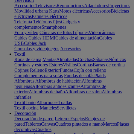
Televisión
Accesorios
Televisores
Reproductores
Adaptadores
Proyectores
Movilidad urbana
Karts
Motos eléctricas
Accesorios
Bicicletas
eléctricas
Patinetes eléctricos
Telefonía
Teléfonos fijos
Gadgets y
complementos
Smartphones
Foto y vídeo
Cámaras de fotos
Trípodes
Videocámaras
Cables
Cables HDMI
Cables de alimentación
Cables
USB
Cables Jack
Consolas y videojuegos
Accesorios
Textil
Ropa de cama
Mantas
Almohadas
Colchas
Sábanas
Nórdicos
Cortinas y estores
Estores
Visillos
Cortinas
Barras de cortina
Cojines
Relleno
Exterior
Fundas
Cojín con relleno
Complementos para sofás
Fundas de sofás
Plaids
Alfombras
Alfombras de habitación
Alfombras
pequeñas
Alfombras antideslizantes
Alfombras de
exterior
Alfombras de baño
Alfombras de salón
Alfombras
infantiles
Textil baño
Albornoces
Toallas
Textil cocina
Manteles
Servilletas
Decoración
Decoración de pared
Letreros
Espejos
Relojes de
pared
Tableros
Canvas
Cuadros pintados a mano
Marcos
Placas
decorativas
Cuadros