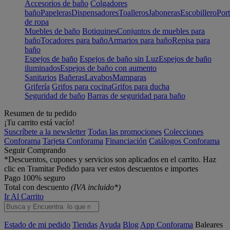
Accesorios de baño
Colgadores
baño
Papeleras
Dispensadores
Toalleros
Jaboneras
Escobillero
Port
de ropa
Muebles de baño
Botiquines
Conjuntos de muebles para
baño
Tocadores para baño
Armarios para baño
Repisa para
baño
Espejos de baño
Espejos de baño sin Luz
Espejos de baño
iluminados
Espejos de baño con aumento
Sanitarios
Bañeras
Lavabos
Mamparas
Grifería
Grifos para cocina
Grifos para ducha
Seguridad de baño
Barras de seguridad para baño
Resumen de tu pedido
¡Tu carrito está vacío!
Suscríbete a la newsletter
Todas las promociones
Colecciones
Conforama
Tarjeta Conforama
Financiación
Catálogos Conforama
Seguir Comprando
*Descuentos, cupones y servicios son aplicados en el carrito. Haz
clic en Tramitar Pedido para ver estos descuentos e importes
Pago 100% seguro
Total con descuento
(IVA incluido*)
Ir Al Carrito
Estado de mi pedido
Tiendas
Ayuda
Blog
App Conforama
Baleares