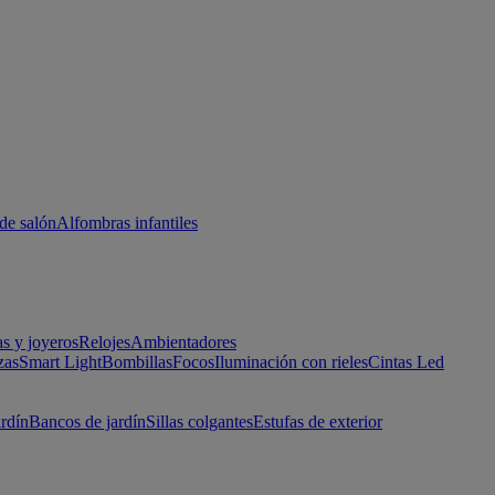
de salón
Alfombras infantiles
as y joyeros
Relojes
Ambientadores
zas
Smart Light
Bombillas
Focos
Iluminación con rieles
Cintas Led
ardín
Bancos de jardín
Sillas colgantes
Estufas de exterior