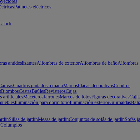
oyectores
éctricas
Patinetes eléctricos
s Jack
ras antideslizantes
Alfombras de exterior
Alfombras de baño
Alfombras 
Canvas
Cuadros pintados a mano
Marcos
Placas decorativas
Cuadros
s
Biombos
Cestas
Baúles
Revisteros
Cajas
s artificiales
Maceteros
Jarrones
Marcos de fotos
Figuras decorativas
Cajit
muebles
Iluminación para dormitorio
Iluminación exterior
Guirnaldas
Bali
ardín
Sillas de jardín
Mesas de jardín
Conjuntos de sofás de jardín
Sofás j
s
Columpios