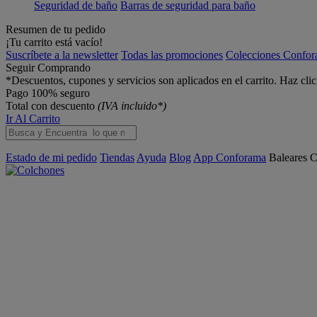
Seguridad de baño
Barras de seguridad para baño
Resumen de tu pedido
¡Tu carrito está vacío!
Suscríbete a la newsletter
Todas las promociones
Colecciones Confo
Seguir Comprando
*Descuentos, cupones y servicios son aplicados en el carrito. Haz cli
Pago 100% seguro
Total con descuento
(IVA incluido*)
Ir Al Carrito
Estado de mi pedido
Tiendas
Ayuda
Blog
App Conforama
Baleares
C