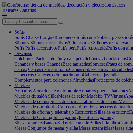
Baleares
Canarias
Sofás
Sofás
Chaise Longue
Rinconeras
Sofás cama
Sofás 2 plazas
Sofá
Sillones
Sillones decorativos
Sillones relax
Sillones relax levant
Puffs
Puffs decorativos
Puffs pera
Puffs reposapiés
Puffs con al
Descanso
Colchones
Packs colchón y canapé
Colchones viscoelásticos
Col
Canapés y bases
Canapés
Base tapizadas
Somieres
Patas de somi
Camas
Camas de matrimonio
Camas dobles
Camas individuales
Cabeceros
Cabeceros de matrimonio
Cabeceros juveniles
Complementos para colchones
Almohadas
Protectores de colch
Muebles
Armarios
Armarios de matrimonio
Armarios puertas batientes
Ar
Muebles de salón
Sillas
Mesas de salón
Muebles TV
Vitrinas
Apa
Muebles de cocina
Sillas de cocinas
Taburetes de cocina
Mesas d
Muebles de dormitorio
Camas matrimonio
Cabeceros de matrim
Muebles de oficina y teletrabajo
Escritorios
Sillas de escritorio
Es
Muebles de Gaming
Sillas gaming
Escritorios gaming
Sillas
Taburetes
Bancos
Sillas de comedor
Sillas infantiles
Complem
Mesas
Conjuntos de mesas y sillas
Mesas extensibles
Mesas alta