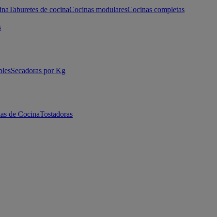
ina
Taburetes de cocina
Cocinas modulares
Cocinas completas
s
bles
Secadoras por Kg
as de Cocina
Tostadoras