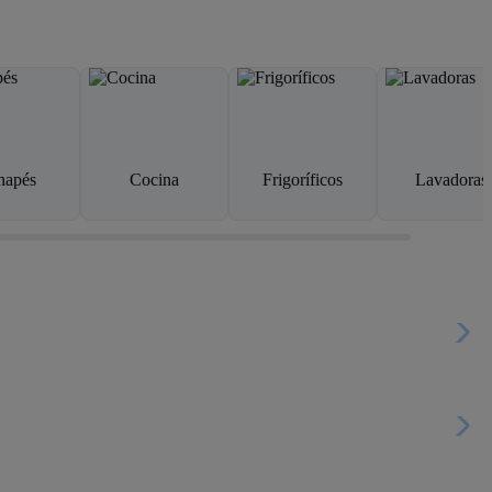
napés
Cocina
Frigoríficos
Lavadoras