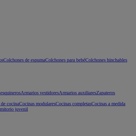
os
Colchones de espuma
Colchones para bebé
Colchones hinchables
esquineros
Armarios vestidores
Armarios auxiliares
Zapateros
 de cocina
Cocinas modulares
Cocinas completas
Cocinas a medida
mitorio juvenil