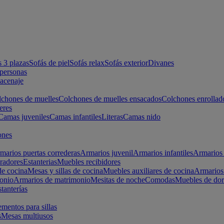
s 3 plazas
Sofás de piel
Sofás relax
Sofás exterior
Divanes
apersonas
macenaje
chones de muelles
Colchones de muelles ensacados
Colchones enrollad
eres
Camas juveniles
Camas infantiles
Literas
Camas nido
ones
marios puertas correderas
Armarios juvenil
Armarios infantiles
Armarios 
radores
Estanterias
Muebles recibidores
e cocina
Mesas y sillas de cocina
Muebles auxiliares de cocina
Armarios
onio
Armarios de matrimonio
Mesitas de noche
Comodas
Muebles de dor
tanterías
entos para sillas
s
Mesas multiusos