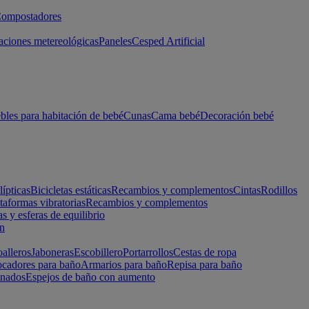
ompostadores
aciones metereológicas
Paneles
Cesped Artificial
les para habitación de bebé
Cunas
Cama bebé
Decoración bebé
lípticas
Bicicletas estáticas
Recambios y complementos
Cintas
Rodillos
taformas vibratorias
Recambios y complementos
s y esferas de equilibrio
ón
alleros
Jaboneras
Escobillero
Portarrollos
Cestas de ropa
cadores para baño
Armarios para baño
Repisa para baño
inados
Espejos de baño con aumento