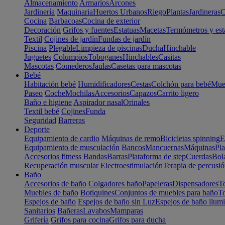
Almacenamiento
Armarios
Arcones
Jardinería
Maquinaria
Huertos Urbanos
Riego
Plantas
Jardineras
C
Cocina
Barbacoas
Cocina de exterior
Decoración
Grifos y fuentes
Estatuas
Macetas
Termómetros y est
Textil
Cojines de jardín
Fundas de jardín
Piscina
Plegable
Limpieza de piscinas
Ducha
Hinchable
Juguetes
Columpios
Toboganes
Hinchables
Casitas
Mascotas
Comederos
Jaulas
Casetas para mascotas
Bebé
Habitación bebé
Humidificadores
Cestas
Colchón para bebé
Mueb
Paseo
Coche
Mochilas
Accesorios
Capazos
Carrito ligero
Baño e higiene
Aspirador nasal
Orinales
Textil bebé
Cojines
Funda
Seguridad
Barreras
Deporte
Equipamiento de cardio
Máquinas de remo
Bicicletas spinning
E
Equipamiento de musculación
Bancos
Mancuernas
Máquinas
Pla
Accesorios fitness
Bandas
Barras
Plataforma de step
Cuerdas
Bola
Recuperación muscular
Electroestimulación
Terapia de percusi
Baño
Accesorios de baño
Colgadores baño
Papeleras
Dispensadores
To
Muebles de baño
Botiquines
Conjuntos de muebles para baño
To
Espejos de baño
Espejos de baño sin Luz
Espejos de baño ilum
Sanitarios
Bañeras
Lavabos
Mamparas
Grifería
Grifos para cocina
Grifos para ducha