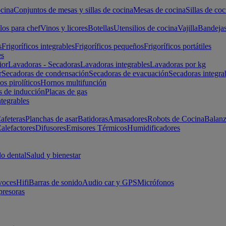
cina
Conjuntos de mesas y sillas de cocina
Mesas de cocina
Sillas de coc
los para chef
Vinos y licores
Botellas
Utensilios de cocina
Vajilla
Bandeja
s
Frigoríficos integrables
Frigoríficos pequeños
Frigoríficos portátiles
es
ior
Lavadoras - Secadoras
Lavadoras integrables
Lavadoras por kg
r
Secadoras de condensación
Secadoras de evacuación
Secadoras integra
s pirolíticos
Hornos multifunción
s de inducción
Placas de gas
ntegrables
afeteras
Planchas de asar
Batidoras
Amasadores
Robots de Cocina
Balanz
alefactores
Difusores
Emisores Térmicos
Humidificadores
o dental
Salud y bienestar
voces
Hifi
Barras de sonido
Audio car y GPS
Micrófonos
presoras