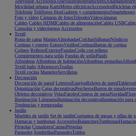
Televisión
Accesorios
Televisores
Reproductores
Adaptadores
Pr
Movilidad urbana
Karts
Motos eléctricas
Accesorios
Bicicletas el
Telefonía
Teléfonos fijos
Gadgets y complementos
Smartphones
Foto y vídeo
Cámaras de fotos
Trípodes
Videocámaras
Cables
Cables HDMI
Cables de alimentación
Cables USB
Cable
Consolas y videojuegos
Accesorios
Textil
Ropa de cama
Mantas
Almohadas
Colchas
Sábanas
Nórdicos
Cortinas y estores
Estores
Visillos
Cortinas
Barras de cortina
Cojines
Relleno
Exterior
Fundas
Cojín con relleno
Complementos para sofás
Fundas de sofás
Plaids
Alfombras
Alfombras de habitación
Alfombras pequeñas
Alfomb
Textil baño
Albornoces
Toallas
Textil cocina
Manteles
Servilletas
Decoración
Decoración de pared
Letreros
Espejos
Relojes de pared
Tableros
Organización
Cajas decorativas
Percheros
Burros de ropa
Joyero
Objetos decorativos
Velas
Faroles
Centros de mesa
Navidad
Flore
Iluminación
Lámparas
Iluminación decorativa
Iluminación para 
Tendencias y temporadas
Jardín
Muebles de jardín
Set de jardín
Conjuntos de mesas y sillas de j
Hamacas y tumbonas
Accesorios
Balancines
Tumbonas
Hamaca
Pérgolas
Cenadores
Carpas
Pérgolas
Parasoles
Sombrillas
Parasoles
Toldos