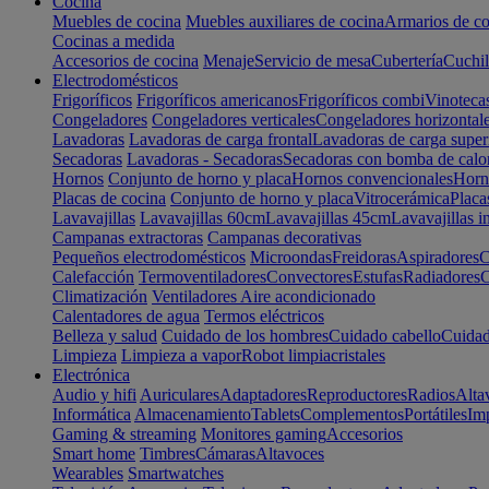
Cocina
Muebles de cocina
Muebles auxiliares de cocina
Armarios de co
Cocinas a medida
Accesorios de cocina
Menaje
Servicio de mesa
Cubertería
Cuchil
Electrodomésticos
Frigoríficos
Frigoríficos americanos
Frigoríficos combi
Vinoteca
Congeladores
Congeladores verticales
Congeladores horizontal
Lavadoras
Lavadoras de carga frontal
Lavadoras de carga super
Secadoras
Lavadoras - Secadoras
Secadoras con bomba de calo
Hornos
Conjunto de horno y placa
Hornos convencionales
Horno
Placas de cocina
Conjunto de horno y placa
Vitrocerámica
Placa
Lavavajillas
Lavavajillas 60cm
Lavavajillas 45cm
Lavavajillas i
Campanas extractoras
Campanas decorativas
Pequeños electrodomésticos
Microondas
Freidoras
Aspiradores
C
Calefacción
Termoventiladores
Convectores
Estufas
Radiadores
C
Climatización
Ventiladores
Aire acondicionado
Calentadores de agua
Termos eléctricos
Belleza y salud
Cuidado de los hombres
Cuidado cabello
Cuidad
Limpieza
Limpieza a vapor
Robot limpiacristales
Electrónica
Audio y hifi
Auriculares
Adaptadores
Reproductores
Radios
Alta
Informática
Almacenamiento
Tablets
Complementos
Portátiles
Im
Gaming & streaming
Monitores gaming
Accesorios
Smart home
Timbres
Cámaras
Altavoces
Wearables
Smartwatches