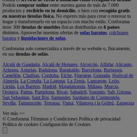
Podrás
comprar online
entre nuestra gama de más de 7.000
productos y
recibirlo en tu domicilio
, o bien con
recogida gratis
en nuestras tiendas física.
No esperes más para crear o renovar tu
hogar y transformarlo en un espacio con mucho estilo. Conforama
tiene 300
tiendas de muebles
físicas distribuidas en
6 países
distintos. Aproveche nuestras ofertas de
sofas baratos
,
colchones
baratos
y
liquidaciones de sofas
.
Conforama solo comercializa a través de su website o, físicamente,
en sus
tiendas de sofás
.
Alcalá de Guadaíra
,
Alcalá de Henares
,
Alcorcón
,
Alfafar
,
Alicante
,
Arinaga
,
Asturias
,
Badalona
,
Barakaldo
,
Barcelona
,
Burjassot
,
Castellón
,
Chafiras
,
Cordoba
,
Elche
,
Finestrat
,
Granada
,
Huércal de
Almería
,
La Coruña
,
La Laguna
,
La Zenia
,
Lanzarote
,
León
,
Lleida
,
Los Barrios
,
Madrid
,
Majadahonda
,
Málaga
,
Murcia
,
Orotava
,
Palma
,
Pamplona
,
Rivas
,
Sabadell
,
Sagunto
,
Salt, Girona
,
San Sebastian
,
Sant Boi
,
Santander
,
Santiago de Compostela
,
Sevilla
,
Tamaraceite
,
Terrassa
,
Viana
,
Vilanova i la Geltrú
,
Zaragoza
Ver más >>
© Conforama
Términos y Condiciones
Política de privacidad
Política de cookies
Configuración de Cookies