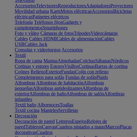
Televisión
Accesorios
Televisores
Reproductores
Adaptadores
Proyectores
Movilidad urbana
Karts
Motos eléctricas
Accesorios
Bicicletas
eléctricas
Patinetes eléctricos
Telefonía
Teléfonos fijos
Gadgets y
complementos
Smartphones
Foto y vídeo
Cámaras de fotos
Trípodes
Videocámaras
Cables
Cables HDMI
Cables de alimentación
Cables
USB
Cables Jack
Consolas y videojuegos
Accesorios
Textil
Ropa de cama
Mantas
Almohadas
Colchas
Sábanas
Nórdicos
Cortinas y estores
Estores
Visillos
Cortinas
Barras de cortina
Cojines
Relleno
Exterior
Fundas
Cojín con relleno
Complementos para sofás
Fundas de sofás
Plaids
Alfombras
Alfombras de habitación
Alfombras
pequeñas
Alfombras antideslizantes
Alfombras de
exterior
Alfombras de baño
Alfombras de salón
Alfombras
infantiles
Textil baño
Albornoces
Toallas
Textil cocina
Manteles
Servilletas
Decoración
Decoración de pared
Letreros
Espejos
Relojes de
pared
Tableros
Canvas
Cuadros pintados a mano
Marcos
Placas
decorativas
Cuadros