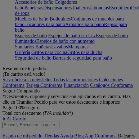
Accesorios de baño
Colgadores
baño
Papeleras
Dispensadores
Toalleros
Jaboneras
Escobillero
Port
de ropa
Muebles de baño
Botiquines
Conjuntos de muebles para
baño
Tocadores para baño
Armarios para baño
Repisa para
baño
Espejos de baño
Espejos de baño sin Luz
Espejos de baño
iluminados
Espejos de baño con aumento
Sanitarios
Bañeras
Lavabos
Mamparas
Grifería
Grifos para cocina
Grifos para ducha
Seguridad de baño
Barras de seguridad para baño
Resumen de tu pedido
¡Tu carrito está vacío!
Suscríbete a la newsletter
Todas las promociones
Colecciones
Conforama
Tarjeta Conforama
Financiación
Catálogos Conforama
Seguir Comprando
*Descuentos, cupones y servicios son aplicados en el carrito. Haz
clic en Tramitar Pedido para ver estos descuentos e importes
Pago 100% seguro
Total con descuento
(IVA incluido*)
Ir Al Carrito
Estado de mi pedido
Tiendas
Ayuda
Blog
App Conforama
Baleares