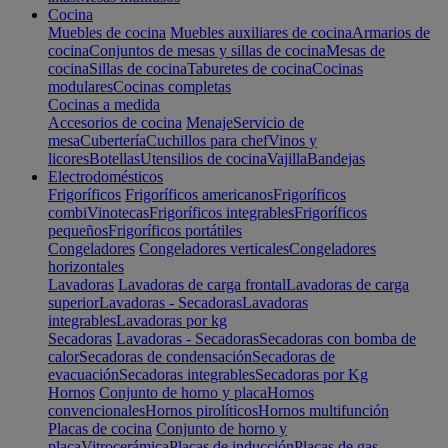
Cocina
Muebles de cocina
Muebles auxiliares de cocina
Armarios de
cocina
Conjuntos de mesas y sillas de cocina
Mesas de
cocina
Sillas de cocina
Taburetes de cocina
Cocinas
modulares
Cocinas completas
Cocinas a medida
Accesorios de cocina
Menaje
Servicio de
mesa
Cubertería
Cuchillos para chef
Vinos y
licores
Botellas
Utensilios de cocina
Vajilla
Bandejas
Electrodomésticos
Frigoríficos
Frigoríficos americanos
Frigoríficos
combi
Vinotecas
Frigoríficos integrables
Frigoríficos
pequeños
Frigoríficos portátiles
Congeladores
Congeladores verticales
Congeladores
horizontales
Lavadoras
Lavadoras de carga frontal
Lavadoras de carga
superior
Lavadoras - Secadoras
Lavadoras
integrables
Lavadoras por kg
Secadoras
Lavadoras - Secadoras
Secadoras con bomba de
calor
Secadoras de condensación
Secadoras de
evacuación
Secadoras integrables
Secadoras por Kg
Hornos
Conjunto de horno y placa
Hornos
convencionales
Hornos pirolíticos
Hornos multifunción
Placas de cocina
Conjunto de horno y
placa
Vitrocerámica
Placas de inducción
Placas de gas