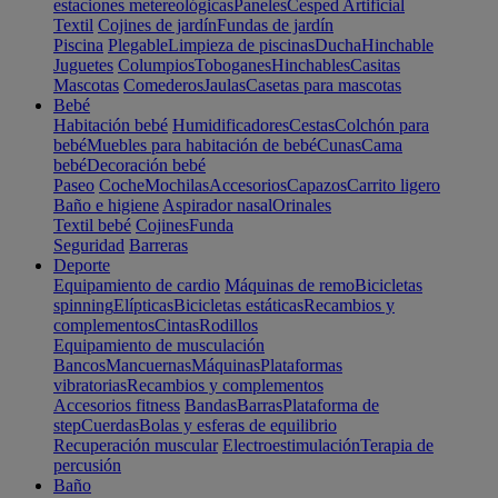
estaciones metereológicas
Paneles
Cesped Artificial
Textil
Cojines de jardín
Fundas de jardín
Piscina
Plegable
Limpieza de piscinas
Ducha
Hinchable
Juguetes
Columpios
Toboganes
Hinchables
Casitas
Mascotas
Comederos
Jaulas
Casetas para mascotas
Bebé
Habitación bebé
Humidificadores
Cestas
Colchón para
bebé
Muebles para habitación de bebé
Cunas
Cama
bebé
Decoración bebé
Paseo
Coche
Mochilas
Accesorios
Capazos
Carrito ligero
Baño e higiene
Aspirador nasal
Orinales
Textil bebé
Cojines
Funda
Seguridad
Barreras
Deporte
Equipamiento de cardio
Máquinas de remo
Bicicletas
spinning
Elípticas
Bicicletas estáticas
Recambios y
complementos
Cintas
Rodillos
Equipamiento de musculación
Bancos
Mancuernas
Máquinas
Plataformas
vibratorias
Recambios y complementos
Accesorios fitness
Bandas
Barras
Plataforma de
step
Cuerdas
Bolas y esferas de equilibrio
Recuperación muscular
Electroestimulación
Terapia de
percusión
Baño