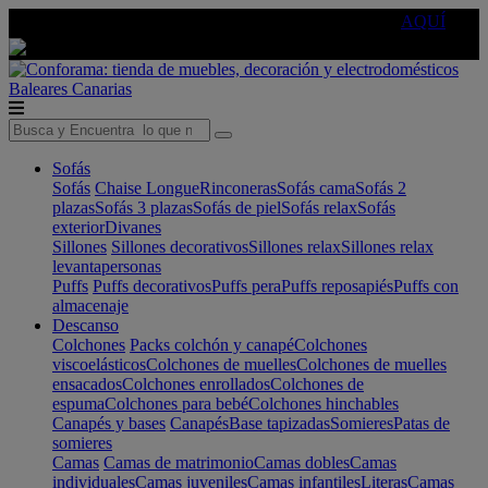
🔵Cambia tu electro con
-10% EXTRA
de descuento ☑️
AQUÍ
Baleares
Canarias
Sofás
Sofás
Chaise Longue
Rinconeras
Sofás cama
Sofás 2
plazas
Sofás 3 plazas
Sofás de piel
Sofás relax
Sofás
exterior
Divanes
Sillones
Sillones decorativos
Sillones relax
Sillones relax
levantapersonas
Puffs
Puffs decorativos
Puffs pera
Puffs reposapiés
Puffs con
almacenaje
Descanso
Colchones
Packs colchón y canapé
Colchones
viscoelásticos
Colchones de muelles
Colchones de muelles
ensacados
Colchones enrollados
Colchones de
espuma
Colchones para bebé
Colchones hinchables
Canapés y bases
Canapés
Base tapizadas
Somieres
Patas de
somieres
Camas
Camas de matrimonio
Camas dobles
Camas
individuales
Camas juveniles
Camas infantiles
Literas
Camas