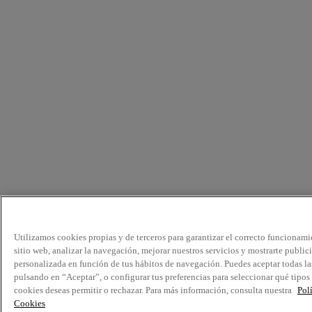
Utilizamos cookies propias y de terceros para garantizar el correcto funcionami
sitio web, analizar la navegación, mejorar nuestros servicios y mostrarte public
personalizada en función de tus hábitos de navegación. Puedes aceptar todas la
pulsando en “Aceptar”, o configurar tus preferencias para seleccionar qué tipos
cookies deseas permitir o rechazar. Para más información, consulta nuestra
Pol
Cookies