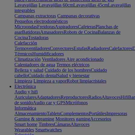
Lavavajillas
Lavavajillas 60cm
Lavavajillas 45cm
Lavavajillas
integrables
Campanas extractoras
Campanas decorativas
Pequeños electrodomésticos
Microondas
Freidoras
Aspiradores
Cafeteras
Planchas de
asar
Batidoras
Amasadores
Robots de Cocina
Balanzas de
Cocina
Tostadoras
Calefacción
Termoventiladores
Convectores
Estufas
Radiadores
Calefactores
D
Térmicos
Humidificadores
Climatización
Ventiladores
Aire acondicionado
Calentadores de agua
Termos eléctricos
Belleza y salud
Cuidado de los hombres
Cuidado
cabello
Cuidado dental
Salud y bienestar
Limpieza
Limpieza a vapor
Robot limpiacristales
Electrónica
Audio y hifi
Auriculares
Adaptadores
Reproductores
Radios
Altavoces
Hifi
Bar
de sonido
Audio car y GPS
Micrófonos
Informática
Almacenamiento
Tablets
Complementos
Portátiles
Impresoras
Gaming & streaming
Monitores gaming
Accesorios
Smart home
Timbres
Cámaras
Altavoces
Wearables
Smartwatches