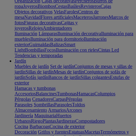
Organización
Cajas decorativas
Percheros
Burros de
ropa
Joyeros
Biombos
Cestas
Baúles
Revisteros
Cajas
Objetos decorativos
Velas
Faroles
Centros de
mesa
Navidad
Flores artificiales
Maceteros
Jarrones
Marcos de
fotos
Figuras decorativas
Cajitas y
joyeros
Relojes
Ambientadores
Iluminación
Lámparas
Iluminación decorativa
Iluminación para
muebles
Iluminación para dormitorio
Iluminación
exterior
Guirnaldas
Balizas
Smart
Light
Bombillas
Focos
Iluminación con rieles
Cintas Led
Tendencias y temporadas
Jardín
Muebles de jardín
Set de jardín
Conjuntos de mesas y sillas de
jardín
Sillas de jardín
Mesas de jardín
Conjuntos de sofás de
jardín
Sofás jardín
Bancos de jardín
Sillas colgantes
Estufas de
exterior
Hamacas y tumbonas
Accesorios
Balancines
Tumbonas
Hamacas
Columpios
Pérgolas
Cenadores
Carpas
Pérgolas
Parasoles
Sombrillas
Parasoles
Toldos
Almacenamiento
Armarios
Arcones
Jardinería
Maquinaria
Huertos
Urbanos
Riego
Plantas
Jardineras
Compostadores
Cocina
Barbacoas
Cocina de exterior
Decoración
Grifos y fuentes
Estatuas
Macetas
Termómetros y