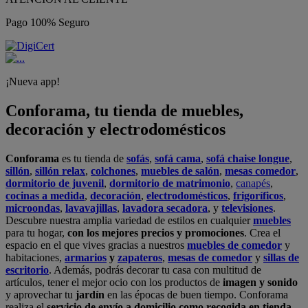
Pago 100% Seguro
¡Nueva app!
Conforama, tu tienda de muebles,
decoración y electrodomésticos
Conforama
es tu tienda de
sofás
,
sofá cama
,
sofá chaise longue
,
sillón
,
sillón relax
,
colchones
,
muebles de salón
,
mesas comedor
,
dormitorio de juvenil
,
dormitorio de matrimonio
,
canapés
,
cocinas a medida
,
decoración
,
electrodomésticos
,
frigoríficos
,
microondas
,
lavavajillas
,
lavadora secadora
, y
televisiones
.
Descubre nuestra amplia variedad de estilos en cualquier
muebles
para tu hogar,
con los mejores precios y promociones
. Crea el
espacio en el que vives gracias a nuestros
muebles de comedor
y
habitaciones,
armarios
y
zapateros
,
mesas de comedor
y
sillas de
escritorio
. Además, podrás decorar tu casa con multitud de
artículos, tener el mejor ocio con los productos de
imagen y sonido
y aprovechar tu
jardín
en las épocas de buen tiempo. Conforama
realiza el
servicio de envío a domicilio como recogida en tienda.