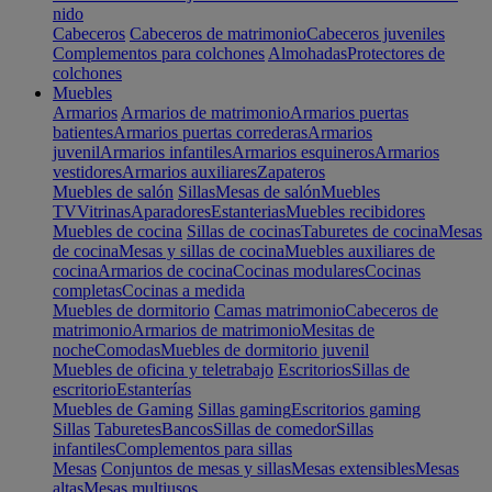
nido
Cabeceros
Cabeceros de matrimonio
Cabeceros juveniles
Complementos para colchones
Almohadas
Protectores de
colchones
Muebles
Armarios
Armarios de matrimonio
Armarios puertas
batientes
Armarios puertas correderas
Armarios
juvenil
Armarios infantiles
Armarios esquineros
Armarios
vestidores
Armarios auxiliares
Zapateros
Muebles de salón
Sillas
Mesas de salón
Muebles
TV
Vitrinas
Aparadores
Estanterias
Muebles recibidores
Muebles de cocina
Sillas de cocinas
Taburetes de cocina
Mesas
de cocina
Mesas y sillas de cocina
Muebles auxiliares de
cocina
Armarios de cocina
Cocinas modulares
Cocinas
completas
Cocinas a medida
Muebles de dormitorio
Camas matrimonio
Cabeceros de
matrimonio
Armarios de matrimonio
Mesitas de
noche
Comodas
Muebles de dormitorio juvenil
Muebles de oficina y teletrabajo
Escritorios
Sillas de
escritorio
Estanterías
Muebles de Gaming
Sillas gaming
Escritorios gaming
Sillas
Taburetes
Bancos
Sillas de comedor
Sillas
infantiles
Complementos para sillas
Mesas
Conjuntos de mesas y sillas
Mesas extensibles
Mesas
altas
Mesas multiusos