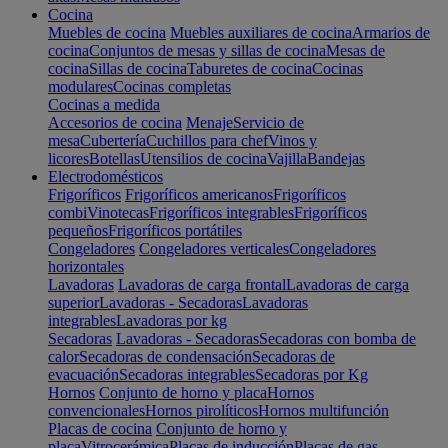
Cocina
Muebles de cocina
Muebles auxiliares de cocina
Armarios de
cocina
Conjuntos de mesas y sillas de cocina
Mesas de
cocina
Sillas de cocina
Taburetes de cocina
Cocinas
modulares
Cocinas completas
Cocinas a medida
Accesorios de cocina
Menaje
Servicio de
mesa
Cubertería
Cuchillos para chef
Vinos y
licores
Botellas
Utensilios de cocina
Vajilla
Bandejas
Electrodomésticos
Frigoríficos
Frigoríficos americanos
Frigoríficos
combi
Vinotecas
Frigoríficos integrables
Frigoríficos
pequeños
Frigoríficos portátiles
Congeladores
Congeladores verticales
Congeladores
horizontales
Lavadoras
Lavadoras de carga frontal
Lavadoras de carga
superior
Lavadoras - Secadoras
Lavadoras
integrables
Lavadoras por kg
Secadoras
Lavadoras - Secadoras
Secadoras con bomba de
calor
Secadoras de condensación
Secadoras de
evacuación
Secadoras integrables
Secadoras por Kg
Hornos
Conjunto de horno y placa
Hornos
convencionales
Hornos pirolíticos
Hornos multifunción
Placas de cocina
Conjunto de horno y
placa
Vitrocerámica
Placas de inducción
Placas de gas