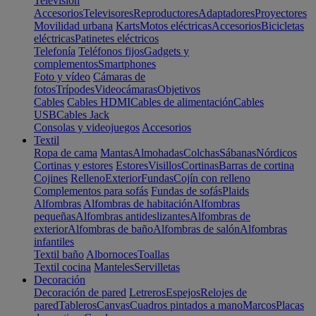
Televisión
Accesorios
Televisores
Reproductores
Adaptadores
Proyectores
Movilidad urbana
Karts
Motos eléctricas
Accesorios
Bicicletas
eléctricas
Patinetes eléctricos
Telefonía
Teléfonos fijos
Gadgets y
complementos
Smartphones
Foto y vídeo
Cámaras de
fotos
Trípodes
Videocámaras
Objetivos
Cables
Cables HDMI
Cables de alimentación
Cables
USB
Cables Jack
Consolas y videojuegos
Accesorios
Textil
Ropa de cama
Mantas
Almohadas
Colchas
Sábanas
Nórdicos
Cortinas y estores
Estores
Visillos
Cortinas
Barras de cortina
Cojines
Relleno
Exterior
Fundas
Cojín con relleno
Complementos para sofás
Fundas de sofás
Plaids
Alfombras
Alfombras de habitación
Alfombras
pequeñas
Alfombras antideslizantes
Alfombras de
exterior
Alfombras de baño
Alfombras de salón
Alfombras
infantiles
Textil baño
Albornoces
Toallas
Textil cocina
Manteles
Servilletas
Decoración
Decoración de pared
Letreros
Espejos
Relojes de
pared
Tableros
Canvas
Cuadros pintados a mano
Marcos
Placas