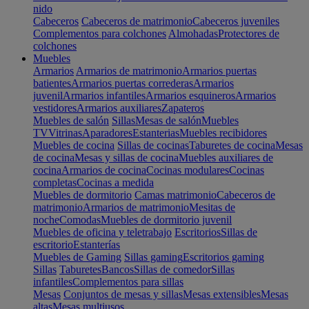
nido
Cabeceros
Cabeceros de matrimonio
Cabeceros juveniles
Complementos para colchones
Almohadas
Protectores de
colchones
Muebles
Armarios
Armarios de matrimonio
Armarios puertas
batientes
Armarios puertas correderas
Armarios
juvenil
Armarios infantiles
Armarios esquineros
Armarios
vestidores
Armarios auxiliares
Zapateros
Muebles de salón
Sillas
Mesas de salón
Muebles
TV
Vitrinas
Aparadores
Estanterias
Muebles recibidores
Muebles de cocina
Sillas de cocinas
Taburetes de cocina
Mesas
de cocina
Mesas y sillas de cocina
Muebles auxiliares de
cocina
Armarios de cocina
Cocinas modulares
Cocinas
completas
Cocinas a medida
Muebles de dormitorio
Camas matrimonio
Cabeceros de
matrimonio
Armarios de matrimonio
Mesitas de
noche
Comodas
Muebles de dormitorio juvenil
Muebles de oficina y teletrabajo
Escritorios
Sillas de
escritorio
Estanterías
Muebles de Gaming
Sillas gaming
Escritorios gaming
Sillas
Taburetes
Bancos
Sillas de comedor
Sillas
infantiles
Complementos para sillas
Mesas
Conjuntos de mesas y sillas
Mesas extensibles
Mesas
altas
Mesas multiusos