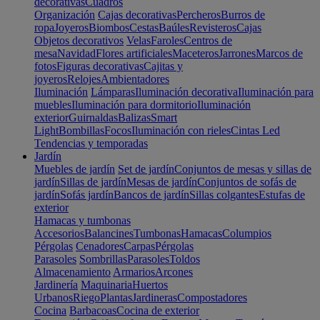
decorativas
Cuadros
Organización
Cajas decorativas
Percheros
Burros de
ropa
Joyeros
Biombos
Cestas
Baúles
Revisteros
Cajas
Objetos decorativos
Velas
Faroles
Centros de
mesa
Navidad
Flores artificiales
Maceteros
Jarrones
Marcos de
fotos
Figuras decorativas
Cajitas y
joyeros
Relojes
Ambientadores
Iluminación
Lámparas
Iluminación decorativa
Iluminación para
muebles
Iluminación para dormitorio
Iluminación
exterior
Guirnaldas
Balizas
Smart
Light
Bombillas
Focos
Iluminación con rieles
Cintas Led
Tendencias y temporadas
Jardín
Muebles de jardín
Set de jardín
Conjuntos de mesas y sillas de
jardín
Sillas de jardín
Mesas de jardín
Conjuntos de sofás de
jardín
Sofás jardín
Bancos de jardín
Sillas colgantes
Estufas de
exterior
Hamacas y tumbonas
Accesorios
Balancines
Tumbonas
Hamacas
Columpios
Pérgolas
Cenadores
Carpas
Pérgolas
Parasoles
Sombrillas
Parasoles
Toldos
Almacenamiento
Armarios
Arcones
Jardinería
Maquinaria
Huertos
Urbanos
Riego
Plantas
Jardineras
Compostadores
Cocina
Barbacoas
Cocina de exterior