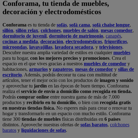
Conforama, tu tienda de muebles,
decoración y electrodomésticos
Conforama
es tu tienda de
sofás
,
sofá cama
,
sofá chaise longue
,
sillón
,
sillón relax
,
colchones
,
muebles de salón
,
mesas comedor
,
dormitorio de juvenil
,
dormitorio de matrimonio
,
canapés
,
cocinas a medida
,
decoración
,
electrodomésticos
,
frigoríficos
,
microondas
,
lavavajillas
,
lavadora secadora
, y
televisiones
.
Descubre nuestra amplia variedad de estilos en cualquier
muebles
para tu hogar,
con los mejores precios y promociones
. Crea el
espacio en el que vives gracias a nuestros
muebles de comedor
y
habitaciones,
armarios
y
zapateros
,
mesas de comedor
y
sillas de
escritorio
. Además, podrás decorar tu casa con multitud de
artículos, tener el mejor ocio con los productos de
imagen y sonido
y aprovechar tu
jardín
en las épocas de buen tiempo. Conforama
realiza el
servicio de envío a domicilio como recogida en tienda.
Podrás
comprar online
entre nuestra gama de más de 7.000
productos y
recibirlo en tu domicilio
, o bien con
recogida gratis
en nuestras tiendas física.
No esperes más para crear o renovar tu
hogar y transformarlo en un espacio con mucho estilo. Conforama
tiene 300
tiendas de muebles
físicas distribuidas en
6 países
distintos. Aproveche nuestras ofertas de
sofas baratos
,
colchones
baratos
y
liquidaciones de sofas
.