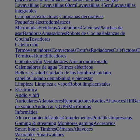
Lavavajillas
Lavavajillas 60cm
Lavavajillas 45cm
Lavavajillas
integrables
Campanas extractoras
Campanas decorativas
Pequeños electrodomésticos
Microondas
Freidoras
Aspiradores
Cafeteras
Planchas de
asar
Batidoras
Amasadores
Robots de Cocina
Balanzas de
Cocina
Tostadoras
Calefacción
Termoventiladores
Convectores
Estufas
Radiadores
Calefactores
D
Térmicos
Humidificadores
Climatización
Ventiladores
Aire acondicionado
Calentadores de agua
Termos eléctricos
Belleza y salud
Cuidado de los hombres
Cuidado
cabello
Cuidado dental
Salud y bienestar
Limpieza
Limpieza a vapor
Robot limpiacristales
Electrónica
Audio y hifi
Auriculares
Adaptadores
Reproductores
Radios
Altavoces
Hifi
Bar
de sonido
Audio car y GPS
Micrófonos
Informática
Almacenamiento
Tablets
Complementos
Portátiles
Impresoras
Gaming & streaming
Monitores gaming
Accesorios
Smart home
Timbres
Cámaras
Altavoces
Wearables
Smartwatches