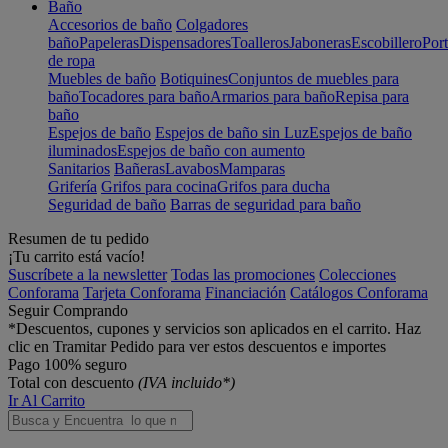
Baño
Accesorios de baño
Colgadores
baño
Papeleras
Dispensadores
Toalleros
Jaboneras
Escobillero
Port
de ropa
Muebles de baño
Botiquines
Conjuntos de muebles para
baño
Tocadores para baño
Armarios para baño
Repisa para
baño
Espejos de baño
Espejos de baño sin Luz
Espejos de baño
iluminados
Espejos de baño con aumento
Sanitarios
Bañeras
Lavabos
Mamparas
Grifería
Grifos para cocina
Grifos para ducha
Seguridad de baño
Barras de seguridad para baño
Resumen de tu pedido
¡Tu carrito está vacío!
Suscríbete a la newsletter
Todas las promociones
Colecciones
Conforama
Tarjeta Conforama
Financiación
Catálogos Conforama
Seguir Comprando
*Descuentos, cupones y servicios son aplicados en el carrito. Haz
clic en Tramitar Pedido para ver estos descuentos e importes
Pago 100% seguro
Total con descuento
(IVA incluido*)
Ir Al Carrito