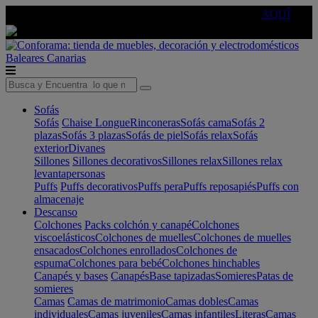
🔵Cambia tu electro con
-10% EXTRA
de descuento ☑️
AQUÍ
Baleares
Canarias
Sofás
Sofás
Chaise Longue
Rinconeras
Sofás cama
Sofás 2
plazas
Sofás 3 plazas
Sofás de piel
Sofás relax
Sofás
exterior
Divanes
Sillones
Sillones decorativos
Sillones relax
Sillones relax
levantapersonas
Puffs
Puffs decorativos
Puffs pera
Puffs reposapiés
Puffs con
almacenaje
Descanso
Colchones
Packs colchón y canapé
Colchones
viscoelásticos
Colchones de muelles
Colchones de muelles
ensacados
Colchones enrollados
Colchones de
espuma
Colchones para bebé
Colchones hinchables
Canapés y bases
Canapés
Base tapizadas
Somieres
Patas de
somieres
Camas
Camas de matrimonio
Camas dobles
Camas
individuales
Camas juveniles
Camas infantiles
Literas
Camas