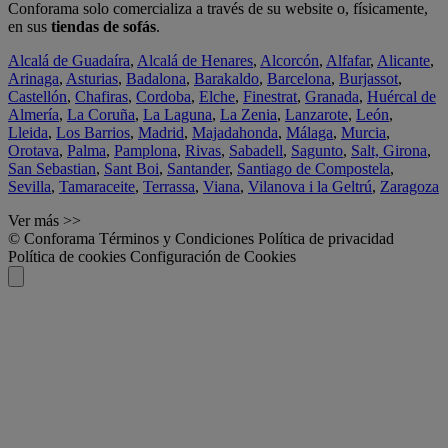
Conforama solo comercializa a través de su website o, físicamente,
en sus
tiendas de sofás
.
Alcalá de Guadaíra
,
Alcalá de Henares
,
Alcorcón
,
Alfafar
,
Alicante
,
Arinaga
,
Asturias
,
Badalona
,
Barakaldo
,
Barcelona
,
Burjassot
,
Castellón
,
Chafiras
,
Cordoba
,
Elche
,
Finestrat
,
Granada
,
Huércal de
Almería
,
La Coruña
,
La Laguna
,
La Zenia
,
Lanzarote
,
León
,
Lleida
,
Los Barrios
,
Madrid
,
Majadahonda
,
Málaga
,
Murcia
,
Orotava
,
Palma
,
Pamplona
,
Rivas
,
Sabadell
,
Sagunto
,
Salt, Girona
,
San Sebastian
,
Sant Boi
,
Santander
,
Santiago de Compostela
,
Sevilla
,
Tamaraceite
,
Terrassa
,
Viana
,
Vilanova i la Geltrú
,
Zaragoza
Ver más >>
© Conforama
Términos y Condiciones
Política de privacidad
Política de cookies
Configuración de Cookies