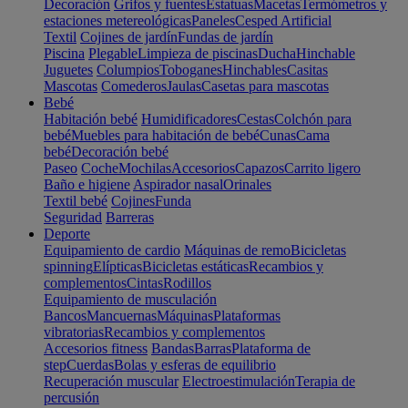
Decoración
Grifos y fuentes
Estatuas
Macetas
Termómetros y
estaciones metereológicas
Paneles
Cesped Artificial
Textil
Cojines de jardín
Fundas de jardín
Piscina
Plegable
Limpieza de piscinas
Ducha
Hinchable
Juguetes
Columpios
Toboganes
Hinchables
Casitas
Mascotas
Comederos
Jaulas
Casetas para mascotas
Bebé
Habitación bebé
Humidificadores
Cestas
Colchón para
bebé
Muebles para habitación de bebé
Cunas
Cama
bebé
Decoración bebé
Paseo
Coche
Mochilas
Accesorios
Capazos
Carrito ligero
Baño e higiene
Aspirador nasal
Orinales
Textil bebé
Cojines
Funda
Seguridad
Barreras
Deporte
Equipamiento de cardio
Máquinas de remo
Bicicletas
spinning
Elípticas
Bicicletas estáticas
Recambios y
complementos
Cintas
Rodillos
Equipamiento de musculación
Bancos
Mancuernas
Máquinas
Plataformas
vibratorias
Recambios y complementos
Accesorios fitness
Bandas
Barras
Plataforma de
step
Cuerdas
Bolas y esferas de equilibrio
Recuperación muscular
Electroestimulación
Terapia de
percusión