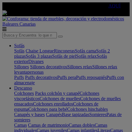
🔵Cambia tu electro con
-10% EXTRA
de descuento ☑️
AQUÍ
Baleares
Canarias
Sofás
Sofás
Chaise Longue
Rinconeras
Sofás cama
Sofás 2
plazas
Sofás 3 plazas
Sofás de piel
Sofás relax
Sofás
exterior
Divanes
Sillones
Sillones decorativos
Sillones relax
Sillones relax
levantapersonas
Puffs
Puffs decorativos
Puffs pera
Puffs reposapiés
Puffs con
almacenaje
Descanso
Colchones
Packs colchón y canapé
Colchones
viscoelásticos
Colchones de muelles
Colchones de muelles
ensacados
Colchones enrollados
Colchones de
espuma
Colchones para bebé
Colchones hinchables
Canapés y bases
Canapés
Base tapizadas
Somieres
Patas de
somieres
Camas
Camas de matrimonio
Camas dobles
Camas
individuales
Camas juveniles
Camas infantiles
Literas
Camas