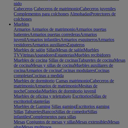
nido
Cabeceros
Cabeceros de matrimonio
Cabeceros juveniles
Complementos para colchones
Almohadas
Protectores de
colchones
Muebles
Armarios
Armarios de matrimonio
Armarios puertas
batientes
Armarios puertas correderas
Armarios
juvenil
Armarios infantiles
Armarios esquineros
Armarios
vestidores
Armarios auxiliares
Zapateros
Muebles de salón
Sillas
Mesas de salón
Muebles
TV
Vitrinas
Aparadores
Estanterias
Muebles recibidores
Muebles de cocina
Sillas de cocinas
Taburetes de cocina
Mesas
de cocina
Mesas y sillas de cocina
Muebles auxiliares de
cocina
Armarios de cocina
Cocinas modulares
Cocinas
completas
Cocinas a medida
Muebles de dormitorio
Camas matrimonio
Cabeceros de
matrimonio
Armarios de matrimonio
Mesitas de
noche
Comodas
Muebles de dormitorio juvenil
Muebles de oficina y teletrabajo
Escritorios
Sillas de
escritorio
Estanterías
Muebles de Gaming
Sillas gaming
Escritorios gaming
Sillas
Taburetes
Bancos
Sillas de comedor
Sillas
infantiles
Complementos para sillas
Mesas
Conjuntos de mesas y sillas
Mesas extensibles
Mesas
altas
Mesas multiusos