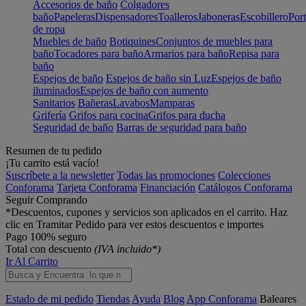
Accesorios de baño
Colgadores
baño
Papeleras
Dispensadores
Toalleros
Jaboneras
Escobillero
Port
de ropa
Muebles de baño
Botiquines
Conjuntos de muebles para
baño
Tocadores para baño
Armarios para baño
Repisa para
baño
Espejos de baño
Espejos de baño sin Luz
Espejos de baño
iluminados
Espejos de baño con aumento
Sanitarios
Bañeras
Lavabos
Mamparas
Grifería
Grifos para cocina
Grifos para ducha
Seguridad de baño
Barras de seguridad para baño
Resumen de tu pedido
¡Tu carrito está vacío!
Suscríbete a la newsletter
Todas las promociones
Colecciones
Conforama
Tarjeta Conforama
Financiación
Catálogos Conforama
Seguir Comprando
*Descuentos, cupones y servicios son aplicados en el carrito. Haz
clic en Tramitar Pedido para ver estos descuentos e importes
Pago 100% seguro
Total con descuento
(IVA incluido*)
Ir Al Carrito
Estado de mi pedido
Tiendas
Ayuda
Blog
App Conforama
Baleares