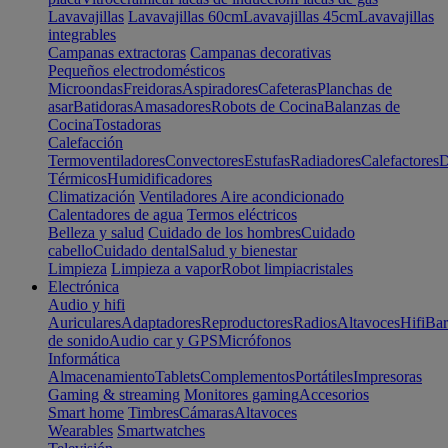
Lavavajillas
Lavavajillas 60cm
Lavavajillas 45cm
Lavavajillas
integrables
Campanas extractoras
Campanas decorativas
Pequeños electrodomésticos
Microondas
Freidoras
Aspiradores
Cafeteras
Planchas de
asar
Batidoras
Amasadores
Robots de Cocina
Balanzas de
Cocina
Tostadoras
Calefacción
Termoventiladores
Convectores
Estufas
Radiadores
Calefactores
D
Térmicos
Humidificadores
Climatización
Ventiladores
Aire acondicionado
Calentadores de agua
Termos eléctricos
Belleza y salud
Cuidado de los hombres
Cuidado
cabello
Cuidado dental
Salud y bienestar
Limpieza
Limpieza a vapor
Robot limpiacristales
Electrónica
Audio y hifi
Auriculares
Adaptadores
Reproductores
Radios
Altavoces
Hifi
Bar
de sonido
Audio car y GPS
Micrófonos
Informática
Almacenamiento
Tablets
Complementos
Portátiles
Impresoras
Gaming & streaming
Monitores gaming
Accesorios
Smart home
Timbres
Cámaras
Altavoces
Wearables
Smartwatches