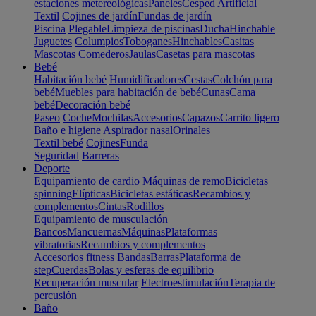
estaciones metereológicas
Paneles
Cesped Artificial
Textil
Cojines de jardín
Fundas de jardín
Piscina
Plegable
Limpieza de piscinas
Ducha
Hinchable
Juguetes
Columpios
Toboganes
Hinchables
Casitas
Mascotas
Comederos
Jaulas
Casetas para mascotas
Bebé
Habitación bebé
Humidificadores
Cestas
Colchón para
bebé
Muebles para habitación de bebé
Cunas
Cama
bebé
Decoración bebé
Paseo
Coche
Mochilas
Accesorios
Capazos
Carrito ligero
Baño e higiene
Aspirador nasal
Orinales
Textil bebé
Cojines
Funda
Seguridad
Barreras
Deporte
Equipamiento de cardio
Máquinas de remo
Bicicletas
spinning
Elípticas
Bicicletas estáticas
Recambios y
complementos
Cintas
Rodillos
Equipamiento de musculación
Bancos
Mancuernas
Máquinas
Plataformas
vibratorias
Recambios y complementos
Accesorios fitness
Bandas
Barras
Plataforma de
step
Cuerdas
Bolas y esferas de equilibrio
Recuperación muscular
Electroestimulación
Terapia de
percusión
Baño