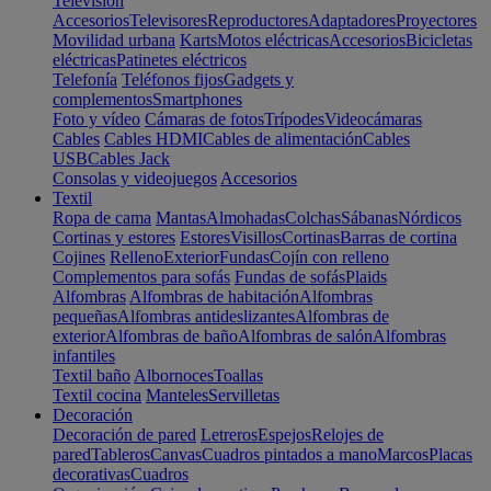
Televisión
Accesorios
Televisores
Reproductores
Adaptadores
Proyectores
Movilidad urbana
Karts
Motos eléctricas
Accesorios
Bicicletas
eléctricas
Patinetes eléctricos
Telefonía
Teléfonos fijos
Gadgets y
complementos
Smartphones
Foto y vídeo
Cámaras de fotos
Trípodes
Videocámaras
Cables
Cables HDMI
Cables de alimentación
Cables
USB
Cables Jack
Consolas y videojuegos
Accesorios
Textil
Ropa de cama
Mantas
Almohadas
Colchas
Sábanas
Nórdicos
Cortinas y estores
Estores
Visillos
Cortinas
Barras de cortina
Cojines
Relleno
Exterior
Fundas
Cojín con relleno
Complementos para sofás
Fundas de sofás
Plaids
Alfombras
Alfombras de habitación
Alfombras
pequeñas
Alfombras antideslizantes
Alfombras de
exterior
Alfombras de baño
Alfombras de salón
Alfombras
infantiles
Textil baño
Albornoces
Toallas
Textil cocina
Manteles
Servilletas
Decoración
Decoración de pared
Letreros
Espejos
Relojes de
pared
Tableros
Canvas
Cuadros pintados a mano
Marcos
Placas
decorativas
Cuadros