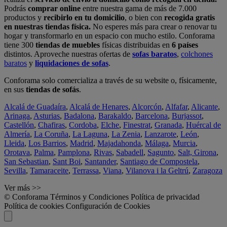
Podrás
comprar online
entre nuestra gama de más de 7.000
productos y
recibirlo en tu domicilio
, o bien con
recogida gratis
en nuestras tiendas física.
No esperes más para crear o renovar tu
hogar y transformarlo en un espacio con mucho estilo. Conforama
tiene 300
tiendas de muebles
físicas distribuidas en
6 países
distintos. Aproveche nuestras ofertas de
sofas baratos
,
colchones
baratos
y
liquidaciones de sofas
.
Conforama solo comercializa a través de su website o, físicamente,
en sus
tiendas de sofás
.
Alcalá de Guadaíra
,
Alcalá de Henares
,
Alcorcón
,
Alfafar
,
Alicante
,
Arinaga
,
Asturias
,
Badalona
,
Barakaldo
,
Barcelona
,
Burjassot
,
Castellón
,
Chafiras
,
Cordoba
,
Elche
,
Finestrat
,
Granada
,
Huércal de
Almería
,
La Coruña
,
La Laguna
,
La Zenia
,
Lanzarote
,
León
,
Lleida
,
Los Barrios
,
Madrid
,
Majadahonda
,
Málaga
,
Murcia
,
Orotava
,
Palma
,
Pamplona
,
Rivas
,
Sabadell
,
Sagunto
,
Salt, Girona
,
San Sebastian
,
Sant Boi
,
Santander
,
Santiago de Compostela
,
Sevilla
,
Tamaraceite
,
Terrassa
,
Viana
,
Vilanova i la Geltrú
,
Zaragoza
Ver más >>
© Conforama
Términos y Condiciones
Política de privacidad
Política de cookies
Configuración de Cookies