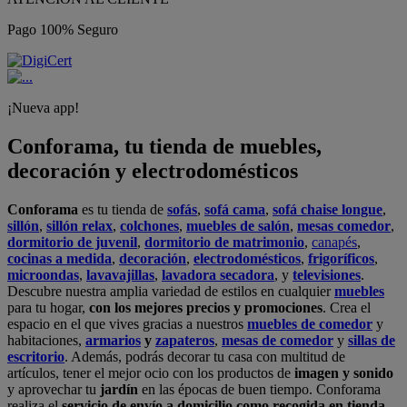
Pago 100% Seguro
¡Nueva app!
Conforama, tu tienda de muebles,
decoración y electrodomésticos
Conforama
es tu tienda de
sofás
,
sofá cama
,
sofá chaise longue
,
sillón
,
sillón relax
,
colchones
,
muebles de salón
,
mesas comedor
,
dormitorio de juvenil
,
dormitorio de matrimonio
,
canapés
,
cocinas a medida
,
decoración
,
electrodomésticos
,
frigoríficos
,
microondas
,
lavavajillas
,
lavadora secadora
, y
televisiones
.
Descubre nuestra amplia variedad de estilos en cualquier
muebles
para tu hogar,
con los mejores precios y promociones
. Crea el
espacio en el que vives gracias a nuestros
muebles de comedor
y
habitaciones,
armarios
y
zapateros
,
mesas de comedor
y
sillas de
escritorio
. Además, podrás decorar tu casa con multitud de
artículos, tener el mejor ocio con los productos de
imagen y sonido
y aprovechar tu
jardín
en las épocas de buen tiempo. Conforama
realiza el
servicio de envío a domicilio como recogida en tienda.