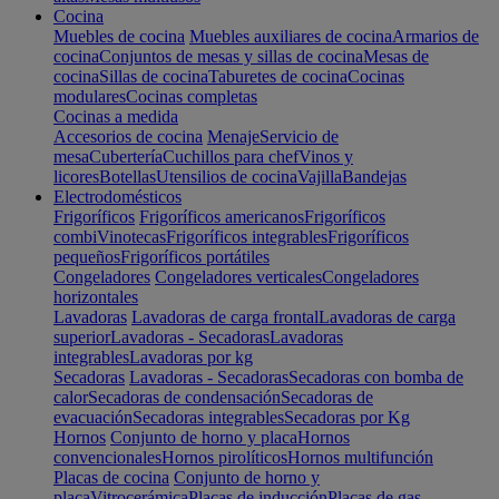
Cocina
Muebles de cocina
Muebles auxiliares de cocina
Armarios de
cocina
Conjuntos de mesas y sillas de cocina
Mesas de
cocina
Sillas de cocina
Taburetes de cocina
Cocinas
modulares
Cocinas completas
Cocinas a medida
Accesorios de cocina
Menaje
Servicio de
mesa
Cubertería
Cuchillos para chef
Vinos y
licores
Botellas
Utensilios de cocina
Vajilla
Bandejas
Electrodomésticos
Frigoríficos
Frigoríficos americanos
Frigoríficos
combi
Vinotecas
Frigoríficos integrables
Frigoríficos
pequeños
Frigoríficos portátiles
Congeladores
Congeladores verticales
Congeladores
horizontales
Lavadoras
Lavadoras de carga frontal
Lavadoras de carga
superior
Lavadoras - Secadoras
Lavadoras
integrables
Lavadoras por kg
Secadoras
Lavadoras - Secadoras
Secadoras con bomba de
calor
Secadoras de condensación
Secadoras de
evacuación
Secadoras integrables
Secadoras por Kg
Hornos
Conjunto de horno y placa
Hornos
convencionales
Hornos pirolíticos
Hornos multifunción
Placas de cocina
Conjunto de horno y
placa
Vitrocerámica
Placas de inducción
Placas de gas