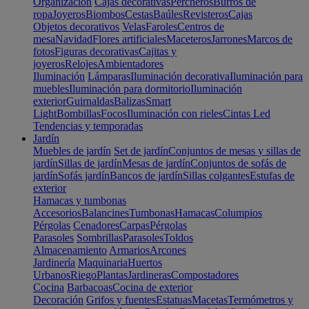
Organización
Cajas decorativas
Percheros
Burros de
ropa
Joyeros
Biombos
Cestas
Baúles
Revisteros
Cajas
Objetos decorativos
Velas
Faroles
Centros de
mesa
Navidad
Flores artificiales
Maceteros
Jarrones
Marcos de
fotos
Figuras decorativas
Cajitas y
joyeros
Relojes
Ambientadores
Iluminación
Lámparas
Iluminación decorativa
Iluminación para
muebles
Iluminación para dormitorio
Iluminación
exterior
Guirnaldas
Balizas
Smart
Light
Bombillas
Focos
Iluminación con rieles
Cintas Led
Tendencias y temporadas
Jardín
Muebles de jardín
Set de jardín
Conjuntos de mesas y sillas de
jardín
Sillas de jardín
Mesas de jardín
Conjuntos de sofás de
jardín
Sofás jardín
Bancos de jardín
Sillas colgantes
Estufas de
exterior
Hamacas y tumbonas
Accesorios
Balancines
Tumbonas
Hamacas
Columpios
Pérgolas
Cenadores
Carpas
Pérgolas
Parasoles
Sombrillas
Parasoles
Toldos
Almacenamiento
Armarios
Arcones
Jardinería
Maquinaria
Huertos
Urbanos
Riego
Plantas
Jardineras
Compostadores
Cocina
Barbacoas
Cocina de exterior
Decoración
Grifos y fuentes
Estatuas
Macetas
Termómetros y