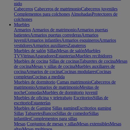
nido
Cabeceros
Cabeceros de matrimonio
Cabeceros juveniles
Complementos para colchones
Almohadas
Protectores de
colchones
Muebles
Armarios
Armarios de matrimonio
Armarios puertas
batientes
Armarios puertas correderas
Armarios
juvenil
Armarios infantiles
Armarios esquineros
Armarios
vestidores
Armarios auxiliares
Zapateros
Muebles de salón
Sillas
Mesas de salón
Muebles
TV
Vitrinas
Aparadores
Estanterias
Muebles recibidores
Muebles de cocina
Sillas de cocinas
Taburetes de cocina
Mesas
de cocina
Mesas y sillas de cocina
Muebles auxiliares de
cocina
Armarios de cocina
Cocinas modulares
Cocinas
completas
Cocinas a medida
Muebles de dormitorio
Camas matrimonio
Cabeceros de
matrimonio
Armarios de matrimonio
Mesitas de
noche
Comodas
Muebles de dormitorio juvenil
Muebles de oficina y teletrabajo
Escritorios
Sillas de
escritorio
Estanterías
Muebles de Gaming
Sillas gaming
Escritorios gaming
Sillas
Taburetes
Bancos
Sillas de comedor
Sillas
infantiles
Complementos para sillas
Mesas
Conjuntos de mesas y sillas
Mesas extensibles
Mesas
altas
Mesas multiusos