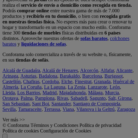
realiza el
servicio de envío a domicilio como recogida en tienda.
Podrás
comprar online
entre nuestra gama de más de 7.000
productos y
recibirlo en tu domicilio
, o bien con
recogida gratis
en nuestras tiendas física.
No esperes más para crear o renovar tu
hogar y transformarlo en un espacio con mucho estilo. Conforama
tiene 300
tiendas de muebles
físicas distribuidas en
6 países
distintos. Aproveche nuestras ofertas de
sofas baratos
,
colchones
baratos
y
liquidaciones de sofas
.
Conforama solo comercializa a través de su website o, físicamente,
en sus
tiendas de sofás
.
Alcalá de Guadaíra
,
Alcalá de Henares
,
Alcorcón
,
Alfafar
,
Alicante
,
Arinaga
,
Asturias
,
Badalona
,
Barakaldo
,
Barcelona
,
Burjassot
,
Castellón
,
Chafiras
,
Cordoba
,
Elche
,
Finestrat
,
Granada
,
Huércal de
Almería
,
La Coruña
,
La Laguna
,
La Zenia
,
Lanzarote
,
León
,
Lleida
,
Los Barrios
,
Madrid
,
Majadahonda
,
Málaga
,
Murcia
,
Orotava
,
Palma
,
Pamplona
,
Rivas
,
Sabadell
,
Sagunto
,
Salt, Girona
,
San Sebastian
,
Sant Boi
,
Santander
,
Santiago de Compostela
,
Sevilla
,
Tamaraceite
,
Terrassa
,
Viana
,
Vilanova i la Geltrú
,
Zaragoza
Ver más >>
© Conforama
Términos y Condiciones
Política de privacidad
Política de cookies
Configuración de Cookies