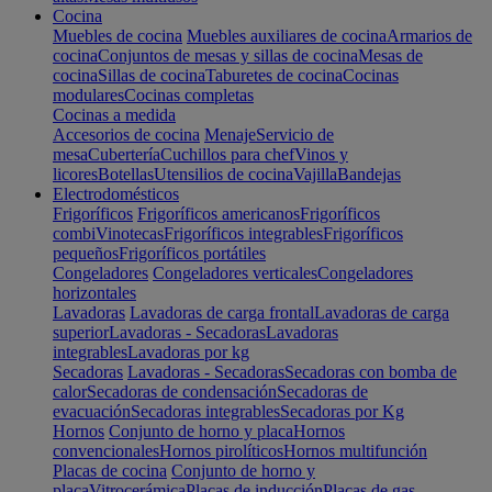
Cocina
Muebles de cocina
Muebles auxiliares de cocina
Armarios de
cocina
Conjuntos de mesas y sillas de cocina
Mesas de
cocina
Sillas de cocina
Taburetes de cocina
Cocinas
modulares
Cocinas completas
Cocinas a medida
Accesorios de cocina
Menaje
Servicio de
mesa
Cubertería
Cuchillos para chef
Vinos y
licores
Botellas
Utensilios de cocina
Vajilla
Bandejas
Electrodomésticos
Frigoríficos
Frigoríficos americanos
Frigoríficos
combi
Vinotecas
Frigoríficos integrables
Frigoríficos
pequeños
Frigoríficos portátiles
Congeladores
Congeladores verticales
Congeladores
horizontales
Lavadoras
Lavadoras de carga frontal
Lavadoras de carga
superior
Lavadoras - Secadoras
Lavadoras
integrables
Lavadoras por kg
Secadoras
Lavadoras - Secadoras
Secadoras con bomba de
calor
Secadoras de condensación
Secadoras de
evacuación
Secadoras integrables
Secadoras por Kg
Hornos
Conjunto de horno y placa
Hornos
convencionales
Hornos pirolíticos
Hornos multifunción
Placas de cocina
Conjunto de horno y
placa
Vitrocerámica
Placas de inducción
Placas de gas