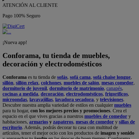
ATENCIÓN AL CLIENTE
Pago 100% Seguro
¡Nueva app!
Conforama, tu tienda de muebles,
decoración y electrodomésticos
Conforama
es tu tienda de
sofás
,
sofá cama
,
sofá chaise longue
,
sillón
,
sillón relax
,
colchones
,
muebles de salón
,
mesas comedor
,
dormitorio de juvenil
,
dormitorio de matrimonio
,
canapés
,
cocinas a medida
,
decoración
,
electrodomésticos
,
frigoríficos
,
microondas
,
lavavajillas
,
lavadora secadora
, y
televisiones
.
Descubre nuestra amplia variedad de estilos en cualquier
muebles
para tu hogar,
con los mejores precios y promociones
. Crea el
espacio en el que vives gracias a nuestros
muebles de comedor
y
habitaciones,
armarios
y
zapateros
,
mesas de comedor
y
sillas de
escritorio
. Además, podrás decorar tu casa con multitud de
artículos, tener el mejor ocio con los productos de
imagen y sonido
y aprovechar tu
jardín
en las épocas de buen tiempo. Conforama