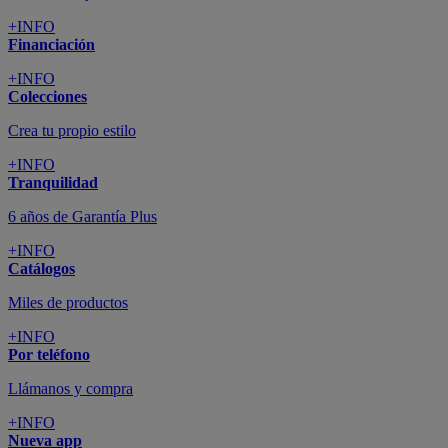
+INFO
Financiación
+INFO
Colecciones
Crea tu propio estilo
+INFO
Tranquilidad
6 años de Garantía Plus
+INFO
Catálogos
Miles de productos
+INFO
Por teléfono
Llámanos y compra
+INFO
Nueva app