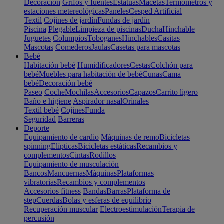
Decoración
Grifos y fuentes
Estatuas
Macetas
Termómetros y
estaciones metereológicas
Paneles
Cesped Artificial
Textil
Cojines de jardín
Fundas de jardín
Piscina
Plegable
Limpieza de piscinas
Ducha
Hinchable
Juguetes
Columpios
Toboganes
Hinchables
Casitas
Mascotas
Comederos
Jaulas
Casetas para mascotas
Bebé
Habitación bebé
Humidificadores
Cestas
Colchón para
bebé
Muebles para habitación de bebé
Cunas
Cama
bebé
Decoración bebé
Paseo
Coche
Mochilas
Accesorios
Capazos
Carrito ligero
Baño e higiene
Aspirador nasal
Orinales
Textil bebé
Cojines
Funda
Seguridad
Barreras
Deporte
Equipamiento de cardio
Máquinas de remo
Bicicletas
spinning
Elípticas
Bicicletas estáticas
Recambios y
complementos
Cintas
Rodillos
Equipamiento de musculación
Bancos
Mancuernas
Máquinas
Plataformas
vibratorias
Recambios y complementos
Accesorios fitness
Bandas
Barras
Plataforma de
step
Cuerdas
Bolas y esferas de equilibrio
Recuperación muscular
Electroestimulación
Terapia de
percusión