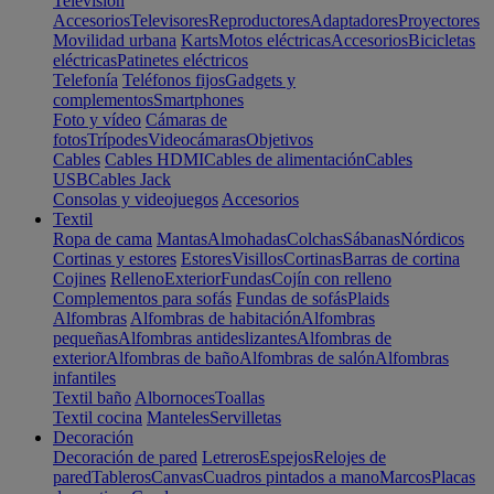
Televisión
Accesorios
Televisores
Reproductores
Adaptadores
Proyectores
Movilidad urbana
Karts
Motos eléctricas
Accesorios
Bicicletas
eléctricas
Patinetes eléctricos
Telefonía
Teléfonos fijos
Gadgets y
complementos
Smartphones
Foto y vídeo
Cámaras de
fotos
Trípodes
Videocámaras
Objetivos
Cables
Cables HDMI
Cables de alimentación
Cables
USB
Cables Jack
Consolas y videojuegos
Accesorios
Textil
Ropa de cama
Mantas
Almohadas
Colchas
Sábanas
Nórdicos
Cortinas y estores
Estores
Visillos
Cortinas
Barras de cortina
Cojines
Relleno
Exterior
Fundas
Cojín con relleno
Complementos para sofás
Fundas de sofás
Plaids
Alfombras
Alfombras de habitación
Alfombras
pequeñas
Alfombras antideslizantes
Alfombras de
exterior
Alfombras de baño
Alfombras de salón
Alfombras
infantiles
Textil baño
Albornoces
Toallas
Textil cocina
Manteles
Servilletas
Decoración
Decoración de pared
Letreros
Espejos
Relojes de
pared
Tableros
Canvas
Cuadros pintados a mano
Marcos
Placas