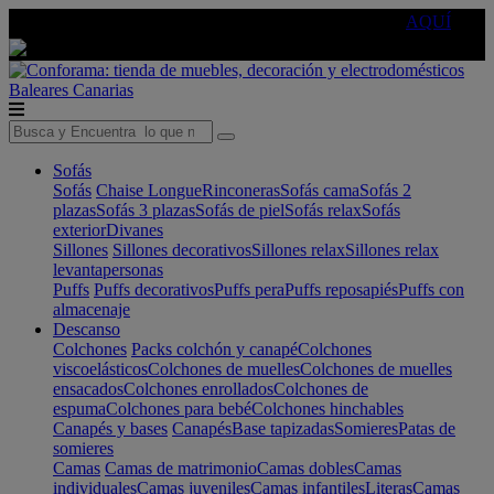
🔵Cambia tu electro con
-10% EXTRA
de descuento ☑️
AQUÍ
Baleares
Canarias
Sofás
Sofás
Chaise Longue
Rinconeras
Sofás cama
Sofás 2
plazas
Sofás 3 plazas
Sofás de piel
Sofás relax
Sofás
exterior
Divanes
Sillones
Sillones decorativos
Sillones relax
Sillones relax
levantapersonas
Puffs
Puffs decorativos
Puffs pera
Puffs reposapiés
Puffs con
almacenaje
Descanso
Colchones
Packs colchón y canapé
Colchones
viscoelásticos
Colchones de muelles
Colchones de muelles
ensacados
Colchones enrollados
Colchones de
espuma
Colchones para bebé
Colchones hinchables
Canapés y bases
Canapés
Base tapizadas
Somieres
Patas de
somieres
Camas
Camas de matrimonio
Camas dobles
Camas
individuales
Camas juveniles
Camas infantiles
Literas
Camas