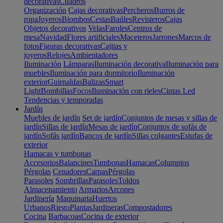
decorativas
Cuadros
Organización
Cajas decorativas
Percheros
Burros de
ropa
Joyeros
Biombos
Cestas
Baúles
Revisteros
Cajas
Objetos decorativos
Velas
Faroles
Centros de
mesa
Navidad
Flores artificiales
Maceteros
Jarrones
Marcos de
fotos
Figuras decorativas
Cajitas y
joyeros
Relojes
Ambientadores
Iluminación
Lámparas
Iluminación decorativa
Iluminación para
muebles
Iluminación para dormitorio
Iluminación
exterior
Guirnaldas
Balizas
Smart
Light
Bombillas
Focos
Iluminación con rieles
Cintas Led
Tendencias y temporadas
Jardín
Muebles de jardín
Set de jardín
Conjuntos de mesas y sillas de
jardín
Sillas de jardín
Mesas de jardín
Conjuntos de sofás de
jardín
Sofás jardín
Bancos de jardín
Sillas colgantes
Estufas de
exterior
Hamacas y tumbonas
Accesorios
Balancines
Tumbonas
Hamacas
Columpios
Pérgolas
Cenadores
Carpas
Pérgolas
Parasoles
Sombrillas
Parasoles
Toldos
Almacenamiento
Armarios
Arcones
Jardinería
Maquinaria
Huertos
Urbanos
Riego
Plantas
Jardineras
Compostadores
Cocina
Barbacoas
Cocina de exterior