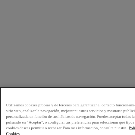
Utilizamos cookies propias y de terceros para garantizar el correcto funcionami
sitio web, analizar la navegación, mejorar nuestros servicios y mostrarte public
personalizada en función de tus hábitos de navegación. Puedes aceptar todas la
pulsando en “Aceptar”, o configurar tus preferencias para seleccionar qué tipos
cookies deseas permitir o rechazar. Para más información, consulta nuestra
Pol
Cookies