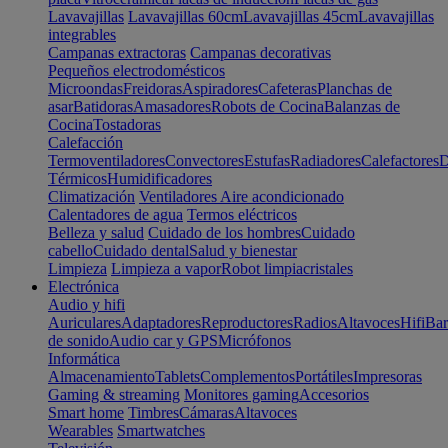
Lavavajillas
Lavavajillas 60cm
Lavavajillas 45cm
Lavavajillas
integrables
Campanas extractoras
Campanas decorativas
Pequeños electrodomésticos
Microondas
Freidoras
Aspiradores
Cafeteras
Planchas de
asar
Batidoras
Amasadores
Robots de Cocina
Balanzas de
Cocina
Tostadoras
Calefacción
Termoventiladores
Convectores
Estufas
Radiadores
Calefactores
D
Térmicos
Humidificadores
Climatización
Ventiladores
Aire acondicionado
Calentadores de agua
Termos eléctricos
Belleza y salud
Cuidado de los hombres
Cuidado
cabello
Cuidado dental
Salud y bienestar
Limpieza
Limpieza a vapor
Robot limpiacristales
Electrónica
Audio y hifi
Auriculares
Adaptadores
Reproductores
Radios
Altavoces
Hifi
Bar
de sonido
Audio car y GPS
Micrófonos
Informática
Almacenamiento
Tablets
Complementos
Portátiles
Impresoras
Gaming & streaming
Monitores gaming
Accesorios
Smart home
Timbres
Cámaras
Altavoces
Wearables
Smartwatches