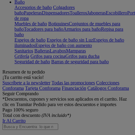
Baño
Accesorios de baño
Colgadores
baño
Papeleras
Dispensadores
Toalleros
Jaboneras
Escobillero
Port
de ropa
Muebles de baño
Botiquines
Conjuntos de muebles para
baño
Tocadores para baño
Armarios para baño
Repisa para
baño
Espejos de baño
Espejos de baño sin Luz
Espejos de baño
iluminados
Espejos de baño con aumento
Sanitarios
Bañeras
Lavabos
Mamparas
Grifería
Grifos para cocina
Grifos para ducha
Seguridad de baño
Barras de seguridad para baño
Resumen de tu pedido
¡Tu carrito está vacío!
Suscríbete a la newsletter
Todas las promociones
Colecciones
Conforama
Tarjeta Conforama
Financiación
Catálogos Conforama
Seguir Comprando
*Descuentos, cupones y servicios son aplicados en el carrito. Haz
clic en Tramitar Pedido para ver estos descuentos e importes
Pago 100% seguro
Total con descuento
(IVA incluido*)
Ir Al Carrito