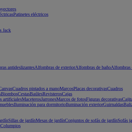
oyectores
éctricas
Patinetes eléctricos
s Jack
ras antideslizantes
Alfombras de exterior
Alfombras de baño
Alfombras 
Canvas
Cuadros pintados a mano
Marcos
Placas decorativas
Cuadros
s
Biombos
Cestas
Baúles
Revisteros
Cajas
s artificiales
Maceteros
Jarrones
Marcos de fotos
Figuras decorativas
Cajit
muebles
Iluminación para dormitorio
Iluminación exterior
Guirnaldas
Bali
ardín
Sillas de jardín
Mesas de jardín
Conjuntos de sofás de jardín
Sofás j
s
Columpios