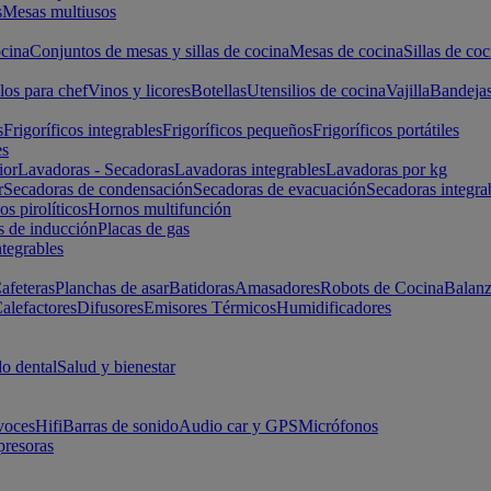
s
Mesas multiusos
cina
Conjuntos de mesas y sillas de cocina
Mesas de cocina
Sillas de coc
los para chef
Vinos y licores
Botellas
Utensilios de cocina
Vajilla
Bandeja
s
Frigoríficos integrables
Frigoríficos pequeños
Frigoríficos portátiles
es
ior
Lavadoras - Secadoras
Lavadoras integrables
Lavadoras por kg
r
Secadoras de condensación
Secadoras de evacuación
Secadoras integra
s pirolíticos
Hornos multifunción
s de inducción
Placas de gas
ntegrables
afeteras
Planchas de asar
Batidoras
Amasadores
Robots de Cocina
Balanz
alefactores
Difusores
Emisores Térmicos
Humidificadores
o dental
Salud y bienestar
voces
Hifi
Barras de sonido
Audio car y GPS
Micrófonos
presoras