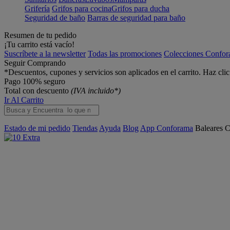
Grifería
Grifos para cocina
Grifos para ducha
Seguridad de baño
Barras de seguridad para baño
Resumen de tu pedido
¡Tu carrito está vacío!
Suscríbete a la newsletter
Todas las promociones
Colecciones Confo
Seguir Comprando
*Descuentos, cupones y servicios son aplicados en el carrito. Haz cli
Pago 100% seguro
Total con descuento
(IVA incluido*)
Ir Al Carrito
Estado de mi pedido
Tiendas
Ayuda
Blog
App Conforama
Baleares
C