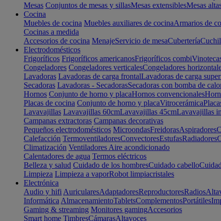
Mesas
Conjuntos de mesas y sillas
Mesas extensibles
Mesas alta
Cocina
Muebles de cocina
Muebles auxiliares de cocina
Armarios de co
Cocinas a medida
Accesorios de cocina
Menaje
Servicio de mesa
Cubertería
Cuchil
Electrodomésticos
Frigoríficos
Frigoríficos americanos
Frigoríficos combi
Vinoteca
Congeladores
Congeladores verticales
Congeladores horizontal
Lavadoras
Lavadoras de carga frontal
Lavadoras de carga super
Secadoras
Lavadoras - Secadoras
Secadoras con bomba de calo
Hornos
Conjunto de horno y placa
Hornos convencionales
Horno
Placas de cocina
Conjunto de horno y placa
Vitrocerámica
Placa
Lavavajillas
Lavavajillas 60cm
Lavavajillas 45cm
Lavavajillas i
Campanas extractoras
Campanas decorativas
Pequeños electrodomésticos
Microondas
Freidoras
Aspiradores
C
Calefacción
Termoventiladores
Convectores
Estufas
Radiadores
C
Climatización
Ventiladores
Aire acondicionado
Calentadores de agua
Termos eléctricos
Belleza y salud
Cuidado de los hombres
Cuidado cabello
Cuidad
Limpieza
Limpieza a vapor
Robot limpiacristales
Electrónica
Audio y hifi
Auriculares
Adaptadores
Reproductores
Radios
Alta
Informática
Almacenamiento
Tablets
Complementos
Portátiles
Im
Gaming & streaming
Monitores gaming
Accesorios
Smart home
Timbres
Cámaras
Altavoces