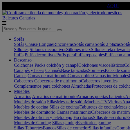
🔵Cambia tu electro con
-10% EXTRA
de descuento ☑️
AQUÍ
Baleares
Canarias
Sofás
Sofás
Chaise Longue
Rinconeras
Sofás cama
Sofás 2 plazas
Sofá
Sillones
Sillones decorativos
Sillones relax
Sillones relax levant
Puffs
Puffs decorativos
Puffs pera
Puffs reposapiés
Puffs con al
Descanso
Colchones
Packs colchón y canapé
Colchones viscoelásticos
Col
Canapés y bases
Canapés
Base tapizadas
Somieres
Patas de somi
Camas
Camas de matrimonio
Camas dobles
Camas individuales
Cabeceros
Cabeceros de matrimonio
Cabeceros juveniles
Complementos para colchones
Almohadas
Protectores de colch
Muebles
Armarios
Armarios de matrimonio
Armarios puertas batientes
Ar
Muebles de salón
Sillas
Mesas de salón
Muebles TV
Vitrinas
Apa
Muebles de cocina
Sillas de cocinas
Taburetes de cocina
Mesas d
Muebles de dormitorio
Camas matrimonio
Cabeceros de matrim
Muebles de oficina y teletrabajo
Escritorios
Sillas de escritorio
Es
Muebles de Gaming
Sillas gaming
Escritorios gaming
Sillas
Taburetes
Bancos
Sillas de comedor
Sillas infantiles
Complem