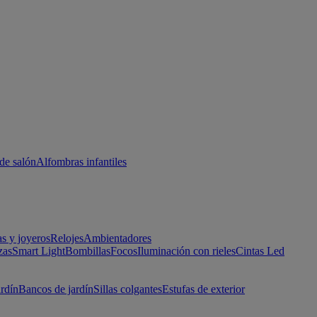
de salón
Alfombras infantiles
as y joyeros
Relojes
Ambientadores
zas
Smart Light
Bombillas
Focos
Iluminación con rieles
Cintas Led
ardín
Bancos de jardín
Sillas colgantes
Estufas de exterior