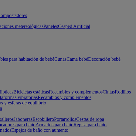
ompostadores
aciones metereológicas
Paneles
Cesped Artificial
les para habitación de bebé
Cunas
Cama bebé
Decoración bebé
lípticas
Bicicletas estáticas
Recambios y complementos
Cintas
Rodillos
taformas vibratorias
Recambios y complementos
s y esferas de equilibrio
ón
alleros
Jaboneras
Escobillero
Portarrollos
Cestas de ropa
cadores para baño
Armarios para baño
Repisa para baño
inados
Espejos de baño con aumento