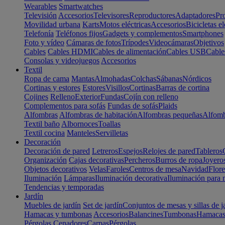
Wearables
Smartwatches
Televisión
Accesorios
Televisores
Reproductores
Adaptadores
Pr
Movilidad urbana
Karts
Motos eléctricas
Accesorios
Bicicletas el
Telefonía
Teléfonos fijos
Gadgets y complementos
Smartphones
Foto y vídeo
Cámaras de fotos
Trípodes
Videocámaras
Objetivos
Cables
Cables HDMI
Cables de alimentación
Cables USB
Cable
Consolas y videojuegos
Accesorios
Textil
Ropa de cama
Mantas
Almohadas
Colchas
Sábanas
Nórdicos
Cortinas y estores
Estores
Visillos
Cortinas
Barras de cortina
Cojines
Relleno
Exterior
Fundas
Cojín con relleno
Complementos para sofás
Fundas de sofás
Plaids
Alfombras
Alfombras de habitación
Alfombras pequeñas
Alfomb
Textil baño
Albornoces
Toallas
Textil cocina
Manteles
Servilletas
Decoración
Decoración de pared
Letreros
Espejos
Relojes de pared
Tableros
Organización
Cajas decorativas
Percheros
Burros de ropa
Joyero
Objetos decorativos
Velas
Faroles
Centros de mesa
Navidad
Flore
Iluminación
Lámparas
Iluminación decorativa
Iluminación para 
Tendencias y temporadas
Jardín
Muebles de jardín
Set de jardín
Conjuntos de mesas y sillas de j
Hamacas y tumbonas
Accesorios
Balancines
Tumbonas
Hamaca
Pérgolas
Cenadores
Carpas
Pérgolas