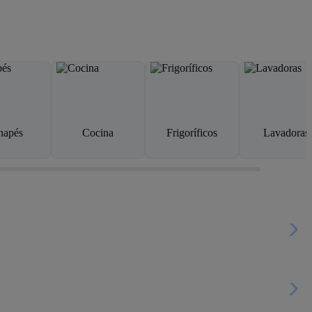
napés
Cocina
Frigoríficos
Lavadoras