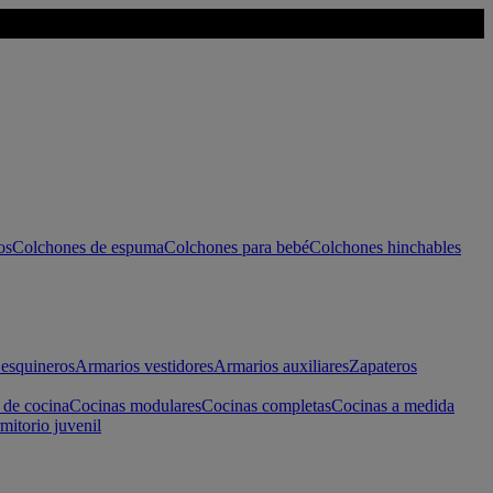
os
Colchones de espuma
Colchones para bebé
Colchones hinchables
esquineros
Armarios vestidores
Armarios auxiliares
Zapateros
 de cocina
Cocinas modulares
Cocinas completas
Cocinas a medida
mitorio juvenil