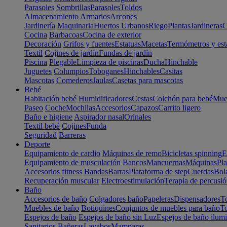
Parasoles
Sombrillas
Parasoles
Toldos
Almacenamiento
Armarios
Arcones
Jardinería
Maquinaria
Huertos Urbanos
Riego
Plantas
Jardineras
C
Cocina
Barbacoas
Cocina de exterior
Decoración
Grifos y fuentes
Estatuas
Macetas
Termómetros y est
Textil
Cojines de jardín
Fundas de jardín
Piscina
Plegable
Limpieza de piscinas
Ducha
Hinchable
Juguetes
Columpios
Toboganes
Hinchables
Casitas
Mascotas
Comederos
Jaulas
Casetas para mascotas
Bebé
Habitación bebé
Humidificadores
Cestas
Colchón para bebé
Mueb
Paseo
Coche
Mochilas
Accesorios
Capazos
Carrito ligero
Baño e higiene
Aspirador nasal
Orinales
Textil bebé
Cojines
Funda
Seguridad
Barreras
Deporte
Equipamiento de cardio
Máquinas de remo
Bicicletas spinning
E
Equipamiento de musculación
Bancos
Mancuernas
Máquinas
Pla
Accesorios fitness
Bandas
Barras
Plataforma de step
Cuerdas
Bola
Recuperación muscular
Electroestimulación
Terapia de percusi
Baño
Accesorios de baño
Colgadores baño
Papeleras
Dispensadores
To
Muebles de baño
Botiquines
Conjuntos de muebles para baño
To
Espejos de baño
Espejos de baño sin Luz
Espejos de baño ilum
Sanitarios
Bañeras
Lavabos
Mamparas