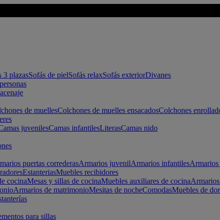
s 3 plazas
Sofás de piel
Sofás relax
Sofás exterior
Divanes
apersonas
macenaje
chones de muelles
Colchones de muelles ensacados
Colchones enrollad
eres
Camas juveniles
Camas infantiles
Literas
Camas nido
ones
marios puertas correderas
Armarios juvenil
Armarios infantiles
Armarios 
radores
Estanterias
Muebles recibidores
e cocina
Mesas y sillas de cocina
Muebles auxiliares de cocina
Armarios
onio
Armarios de matrimonio
Mesitas de noche
Comodas
Muebles de dor
tanterías
entos para sillas