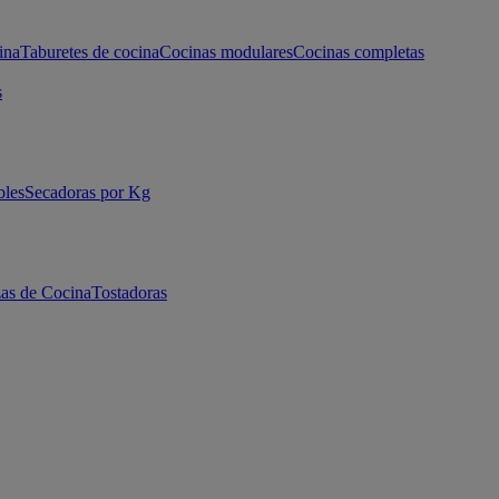
ina
Taburetes de cocina
Cocinas modulares
Cocinas completas
s
bles
Secadoras por Kg
as de Cocina
Tostadoras