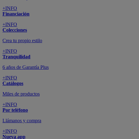
+INFO
Financiación
+INFO
Colecciones
Crea tu propio estilo
+INFO
Tranquilidad
6 años de Garantía Plus
+INFO
Catálogos
Miles de productos
+INFO
Por teléfono
Llámanos y compra
+INFO
Nueva app