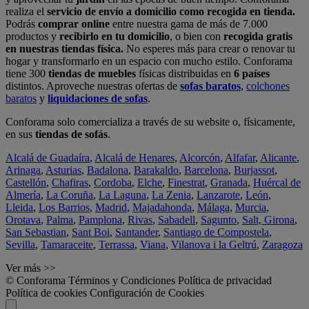
realiza el
servicio de envío a domicilio como recogida en tienda.
Podrás
comprar online
entre nuestra gama de más de 7.000
productos y
recibirlo en tu domicilio
, o bien con
recogida gratis
en nuestras tiendas física.
No esperes más para crear o renovar tu
hogar y transformarlo en un espacio con mucho estilo. Conforama
tiene 300
tiendas de muebles
físicas distribuidas en
6 países
distintos. Aproveche nuestras ofertas de
sofas baratos
,
colchones
baratos
y
liquidaciones de sofas
.
Conforama solo comercializa a través de su website o, físicamente,
en sus
tiendas de sofás
.
Alcalá de Guadaíra
,
Alcalá de Henares
,
Alcorcón
,
Alfafar
,
Alicante
,
Arinaga
,
Asturias
,
Badalona
,
Barakaldo
,
Barcelona
,
Burjassot
,
Castellón
,
Chafiras
,
Cordoba
,
Elche
,
Finestrat
,
Granada
,
Huércal de
Almería
,
La Coruña
,
La Laguna
,
La Zenia
,
Lanzarote
,
León
,
Lleida
,
Los Barrios
,
Madrid
,
Majadahonda
,
Málaga
,
Murcia
,
Orotava
,
Palma
,
Pamplona
,
Rivas
,
Sabadell
,
Sagunto
,
Salt, Girona
,
San Sebastian
,
Sant Boi
,
Santander
,
Santiago de Compostela
,
Sevilla
,
Tamaraceite
,
Terrassa
,
Viana
,
Vilanova i la Geltrú
,
Zaragoza
Ver más >>
© Conforama
Términos y Condiciones
Política de privacidad
Política de cookies
Configuración de Cookies