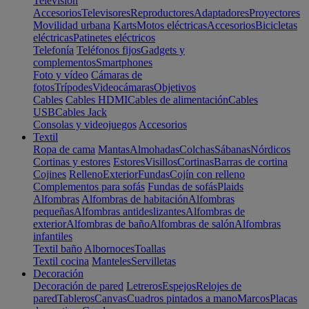
Televisión
Accesorios
Televisores
Reproductores
Adaptadores
Proyectores
Movilidad urbana
Karts
Motos eléctricas
Accesorios
Bicicletas
eléctricas
Patinetes eléctricos
Telefonía
Teléfonos fijos
Gadgets y
complementos
Smartphones
Foto y vídeo
Cámaras de
fotos
Trípodes
Videocámaras
Objetivos
Cables
Cables HDMI
Cables de alimentación
Cables
USB
Cables Jack
Consolas y videojuegos
Accesorios
Textil
Ropa de cama
Mantas
Almohadas
Colchas
Sábanas
Nórdicos
Cortinas y estores
Estores
Visillos
Cortinas
Barras de cortina
Cojines
Relleno
Exterior
Fundas
Cojín con relleno
Complementos para sofás
Fundas de sofás
Plaids
Alfombras
Alfombras de habitación
Alfombras
pequeñas
Alfombras antideslizantes
Alfombras de
exterior
Alfombras de baño
Alfombras de salón
Alfombras
infantiles
Textil baño
Albornoces
Toallas
Textil cocina
Manteles
Servilletas
Decoración
Decoración de pared
Letreros
Espejos
Relojes de
pared
Tableros
Canvas
Cuadros pintados a mano
Marcos
Placas