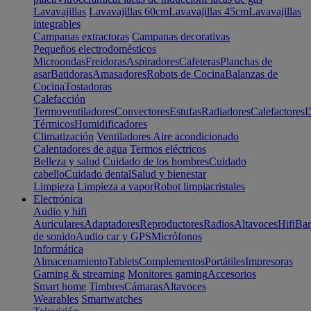
Lavavajillas
Lavavajillas 60cm
Lavavajillas 45cm
Lavavajillas
integrables
Campanas extractoras
Campanas decorativas
Pequeños electrodomésticos
Microondas
Freidoras
Aspiradores
Cafeteras
Planchas de
asar
Batidoras
Amasadores
Robots de Cocina
Balanzas de
Cocina
Tostadoras
Calefacción
Termoventiladores
Convectores
Estufas
Radiadores
Calefactores
D
Térmicos
Humidificadores
Climatización
Ventiladores
Aire acondicionado
Calentadores de agua
Termos eléctricos
Belleza y salud
Cuidado de los hombres
Cuidado
cabello
Cuidado dental
Salud y bienestar
Limpieza
Limpieza a vapor
Robot limpiacristales
Electrónica
Audio y hifi
Auriculares
Adaptadores
Reproductores
Radios
Altavoces
Hifi
Bar
de sonido
Audio car y GPS
Micrófonos
Informática
Almacenamiento
Tablets
Complementos
Portátiles
Impresoras
Gaming & streaming
Monitores gaming
Accesorios
Smart home
Timbres
Cámaras
Altavoces
Wearables
Smartwatches