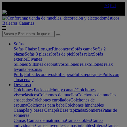
🔵Cambia tu electro con
-10% EXTRA
de descuento ☑️
AQUÍ
Baleares
Canarias
Sofás
Sofás
Chaise Longue
Rinconeras
Sofás cama
Sofás 2
plazas
Sofás 3 plazas
Sofás de piel
Sofás relax
Sofás
exterior
Divanes
Sillones
Sillones decorativos
Sillones relax
Sillones relax
levantapersonas
Puffs
Puffs decorativos
Puffs pera
Puffs reposapiés
Puffs con
almacenaje
Descanso
Colchones
Packs colchón y canapé
Colchones
viscoelásticos
Colchones de muelles
Colchones de muelles
ensacados
Colchones enrollados
Colchones de
espuma
Colchones para bebé
Colchones hinchables
Canapés y bases
Canapés
Base tapizadas
Somieres
Patas de
somieres
Camas
Camas de matrimonio
Camas dobles
Camas
individuales
Camas juveniles
Camas infantiles
Literas
Camas