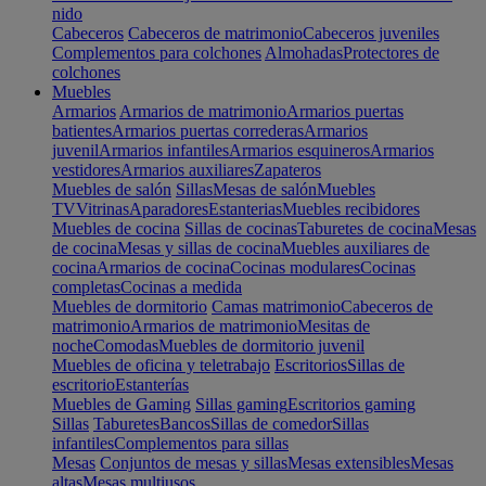
nido
Cabeceros
Cabeceros de matrimonio
Cabeceros juveniles
Complementos para colchones
Almohadas
Protectores de
colchones
Muebles
Armarios
Armarios de matrimonio
Armarios puertas
batientes
Armarios puertas correderas
Armarios
juvenil
Armarios infantiles
Armarios esquineros
Armarios
vestidores
Armarios auxiliares
Zapateros
Muebles de salón
Sillas
Mesas de salón
Muebles
TV
Vitrinas
Aparadores
Estanterias
Muebles recibidores
Muebles de cocina
Sillas de cocinas
Taburetes de cocina
Mesas
de cocina
Mesas y sillas de cocina
Muebles auxiliares de
cocina
Armarios de cocina
Cocinas modulares
Cocinas
completas
Cocinas a medida
Muebles de dormitorio
Camas matrimonio
Cabeceros de
matrimonio
Armarios de matrimonio
Mesitas de
noche
Comodas
Muebles de dormitorio juvenil
Muebles de oficina y teletrabajo
Escritorios
Sillas de
escritorio
Estanterías
Muebles de Gaming
Sillas gaming
Escritorios gaming
Sillas
Taburetes
Bancos
Sillas de comedor
Sillas
infantiles
Complementos para sillas
Mesas
Conjuntos de mesas y sillas
Mesas extensibles
Mesas
altas
Mesas multiusos