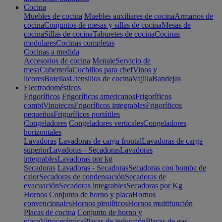
Cocina
Muebles de cocina
Muebles auxiliares de cocina
Armarios de
cocina
Conjuntos de mesas y sillas de cocina
Mesas de
cocina
Sillas de cocina
Taburetes de cocina
Cocinas
modulares
Cocinas completas
Cocinas a medida
Accesorios de cocina
Menaje
Servicio de
mesa
Cubertería
Cuchillos para chef
Vinos y
licores
Botellas
Utensilios de cocina
Vajilla
Bandejas
Electrodomésticos
Frigoríficos
Frigoríficos americanos
Frigoríficos
combi
Vinotecas
Frigoríficos integrables
Frigoríficos
pequeños
Frigoríficos portátiles
Congeladores
Congeladores verticales
Congeladores
horizontales
Lavadoras
Lavadoras de carga frontal
Lavadoras de carga
superior
Lavadoras - Secadoras
Lavadoras
integrables
Lavadoras por kg
Secadoras
Lavadoras - Secadoras
Secadoras con bomba de
calor
Secadoras de condensación
Secadoras de
evacuación
Secadoras integrables
Secadoras por Kg
Hornos
Conjunto de horno y placa
Hornos
convencionales
Hornos pirolíticos
Hornos multifunción
Placas de cocina
Conjunto de horno y
placa
Vitrocerámica
Placas de inducción
Placas de gas