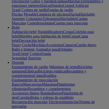
Decoración
Grifos y fuentes
Estatuas
Macetas
Termómetros y
estaciones metereológicas
Paneles
Cesped Artificial
Textil
Cojines de jardín
Fundas de jardín
Piscina
Plegable
Limpieza de piscinas
Ducha
Hinchable
Juguetes
Columpios
Toboganes
Hinchables
Casitas
Mascotas
Comederos
Jaulas
Casetas para mascotas
Bebé
Habitación bebé
Humidificadores
Cestas
Colchón para
bebé
Muebles para habitación de bebé
Cunas
Cama
bebé
Decoración bebé
Paseo
Coche
Mochilas
Accesorios
Capazos
Carrito ligero
Baño e higiene
Aspirador nasal
Orinales
Textil bebé
Cojines
Funda
Seguridad
Barreras
Deporte
Equipamiento de cardio
Máquinas de remo
Bicicletas
spinning
Elípticas
Bicicletas estáticas
Recambios y
complementos
Cintas
Rodillos
Equipamiento de musculación
Bancos
Mancuernas
Máquinas
Plataformas
vibratorias
Recambios y complementos
Accesorios fitness
Bandas
Barras
Plataforma de
step
Cuerdas
Bolas y esferas de equilibrio
Recuperación muscular
Electroestimulación
Terapia de
percusión