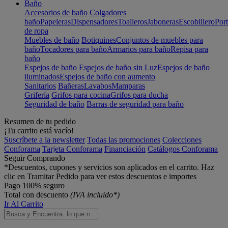
Baño
Accesorios de baño
Colgadores
baño
Papeleras
Dispensadores
Toalleros
Jaboneras
Escobillero
Port
de ropa
Muebles de baño
Botiquines
Conjuntos de muebles para
baño
Tocadores para baño
Armarios para baño
Repisa para
baño
Espejos de baño
Espejos de baño sin Luz
Espejos de baño
iluminados
Espejos de baño con aumento
Sanitarios
Bañeras
Lavabos
Mamparas
Grifería
Grifos para cocina
Grifos para ducha
Seguridad de baño
Barras de seguridad para baño
Resumen de tu pedido
¡Tu carrito está vacío!
Suscríbete a la newsletter
Todas las promociones
Colecciones
Conforama
Tarjeta Conforama
Financiación
Catálogos Conforama
Seguir Comprando
*Descuentos, cupones y servicios son aplicados en el carrito. Haz
clic en Tramitar Pedido para ver estos descuentos e importes
Pago 100% seguro
Total con descuento
(IVA incluido*)
Ir Al Carrito