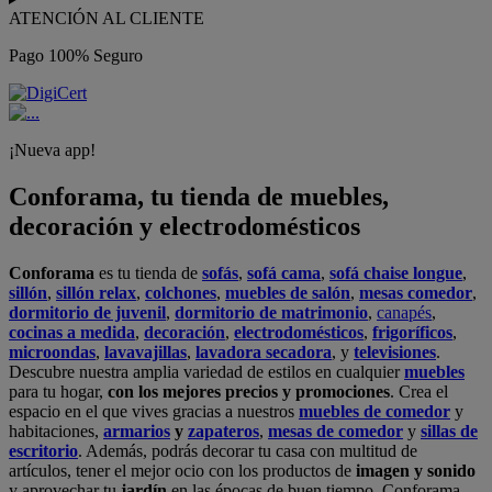
ATENCIÓN AL CLIENTE
Pago 100% Seguro
¡Nueva app!
Conforama, tu tienda de muebles,
decoración y electrodomésticos
Conforama
es tu tienda de
sofás
,
sofá cama
,
sofá chaise longue
,
sillón
,
sillón relax
,
colchones
,
muebles de salón
,
mesas comedor
,
dormitorio de juvenil
,
dormitorio de matrimonio
,
canapés
,
cocinas a medida
,
decoración
,
electrodomésticos
,
frigoríficos
,
microondas
,
lavavajillas
,
lavadora secadora
, y
televisiones
.
Descubre nuestra amplia variedad de estilos en cualquier
muebles
para tu hogar,
con los mejores precios y promociones
. Crea el
espacio en el que vives gracias a nuestros
muebles de comedor
y
habitaciones,
armarios
y
zapateros
,
mesas de comedor
y
sillas de
escritorio
. Además, podrás decorar tu casa con multitud de
artículos, tener el mejor ocio con los productos de
imagen y sonido
y aprovechar tu
jardín
en las épocas de buen tiempo. Conforama