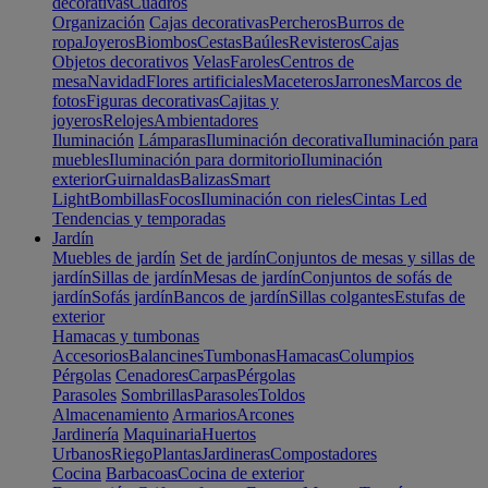
decorativas
Cuadros
Organización
Cajas decorativas
Percheros
Burros de
ropa
Joyeros
Biombos
Cestas
Baúles
Revisteros
Cajas
Objetos decorativos
Velas
Faroles
Centros de
mesa
Navidad
Flores artificiales
Maceteros
Jarrones
Marcos de
fotos
Figuras decorativas
Cajitas y
joyeros
Relojes
Ambientadores
Iluminación
Lámparas
Iluminación decorativa
Iluminación para
muebles
Iluminación para dormitorio
Iluminación
exterior
Guirnaldas
Balizas
Smart
Light
Bombillas
Focos
Iluminación con rieles
Cintas Led
Tendencias y temporadas
Jardín
Muebles de jardín
Set de jardín
Conjuntos de mesas y sillas de
jardín
Sillas de jardín
Mesas de jardín
Conjuntos de sofás de
jardín
Sofás jardín
Bancos de jardín
Sillas colgantes
Estufas de
exterior
Hamacas y tumbonas
Accesorios
Balancines
Tumbonas
Hamacas
Columpios
Pérgolas
Cenadores
Carpas
Pérgolas
Parasoles
Sombrillas
Parasoles
Toldos
Almacenamiento
Armarios
Arcones
Jardinería
Maquinaria
Huertos
Urbanos
Riego
Plantas
Jardineras
Compostadores
Cocina
Barbacoas
Cocina de exterior