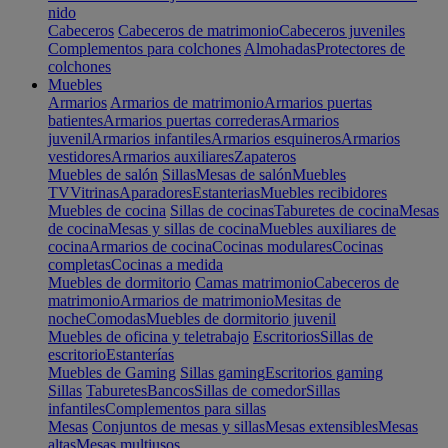
nido
Cabeceros
Cabeceros de matrimonio
Cabeceros juveniles
Complementos para colchones
Almohadas
Protectores de
colchones
Muebles
Armarios
Armarios de matrimonio
Armarios puertas
batientes
Armarios puertas correderas
Armarios
juvenil
Armarios infantiles
Armarios esquineros
Armarios
vestidores
Armarios auxiliares
Zapateros
Muebles de salón
Sillas
Mesas de salón
Muebles
TV
Vitrinas
Aparadores
Estanterias
Muebles recibidores
Muebles de cocina
Sillas de cocinas
Taburetes de cocina
Mesas
de cocina
Mesas y sillas de cocina
Muebles auxiliares de
cocina
Armarios de cocina
Cocinas modulares
Cocinas
completas
Cocinas a medida
Muebles de dormitorio
Camas matrimonio
Cabeceros de
matrimonio
Armarios de matrimonio
Mesitas de
noche
Comodas
Muebles de dormitorio juvenil
Muebles de oficina y teletrabajo
Escritorios
Sillas de
escritorio
Estanterías
Muebles de Gaming
Sillas gaming
Escritorios gaming
Sillas
Taburetes
Bancos
Sillas de comedor
Sillas
infantiles
Complementos para sillas
Mesas
Conjuntos de mesas y sillas
Mesas extensibles
Mesas
altas
Mesas multiusos