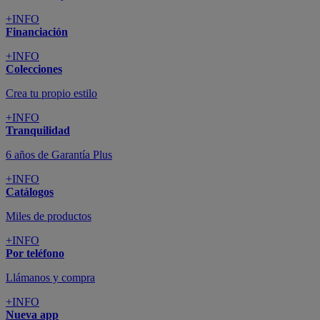
+INFO
Financiación
+INFO
Colecciones
Crea tu propio estilo
+INFO
Tranquilidad
6 años de Garantía Plus
+INFO
Catálogos
Miles de productos
+INFO
Por teléfono
Llámanos y compra
+INFO
Nueva app