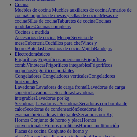
Cocina
Muebles de cocina
Muebles auxiliares de cocina
Armarios de
cocina
Conjuntos de mesas y sillas de cocina
Mesas de
cocina
Sillas de cocina
Taburetes de cocina
Cocinas
modulares
Cocinas completas
Cocinas a medida
Accesorios de cocina
Menaje
Servicio de
mesa
Cubertería
Cuchillos para chef
Vinos y
licores
Botellas
Utensilios de cocina
Vajilla
Bandejas
Electrodomésticos
Frigoríficos
Frigoríficos americanos
Frigoríficos
combi
Vinotecas
Frigoríficos integrables
Frigoríficos
pequeños
Frigoríficos portátiles
Congeladores
Congeladores verticales
Congeladores
horizontales
Lavadoras
Lavadoras de carga frontal
Lavadoras de carga
superior
Lavadoras - Secadoras
Lavadoras
integrables
Lavadoras por kg
Secadoras
Lavadoras - Secadoras
Secadoras con bomba de
calor
Secadoras de condensación
Secadoras de
evacuación
Secadoras integrables
Secadoras por Kg
Hornos
Conjunto de horno y placa
Hornos
convencionales
Hornos pirolíticos
Hornos multifunción
Placas de cocina
Conjunto de horno y
placa
Vitrocerámica
Placas de inducción
Placas de gas