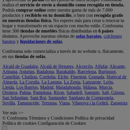
realiza el
servicio de envío a domicilio como recogida en tienda.
Podrás
comprar online
entre nuestra gama de más de 7.000
productos y
recibirlo en tu domicilio
, o bien con
recogida gratis
en nuestras tiendas física.
No esperes más para crear o renovar tu
hogar y transformarlo en un espacio con mucho estilo. Conforama
tiene 300
tiendas de muebles
físicas distribuidas en
6 países
distintos. Aproveche nuestras ofertas de
sofas baratos
,
colchones
baratos
y
liquidaciones de sofas
.
Conforama solo comercializa a través de su website o, físicamente,
en sus
tiendas de sofás
.
Alcalá de Guadaíra
,
Alcalá de Henares
,
Alcorcón
,
Alfafar
,
Alicante
,
Arinaga
,
Asturias
,
Badalona
,
Barakaldo
,
Barcelona
,
Burjassot
,
Castellón
,
Chafiras
,
Cordoba
,
Elche
,
Finestrat
,
Granada
,
Huércal de
Almería
,
La Coruña
,
La Laguna
,
La Zenia
,
Lanzarote
,
León
,
Lleida
,
Los Barrios
,
Madrid
,
Majadahonda
,
Málaga
,
Murcia
,
Orotava
,
Palma
,
Pamplona
,
Rivas
,
Sabadell
,
Sagunto
,
Salt, Girona
,
San Sebastian
,
Sant Boi
,
Santander
,
Santiago de Compostela
,
Sevilla
,
Tamaraceite
,
Terrassa
,
Viana
,
Vilanova i la Geltrú
,
Zaragoza
Ver más >>
© Conforama
Términos y Condiciones
Política de privacidad
Política de cookies
Configuración de Cookies