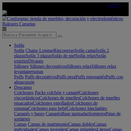
🔵Cambia tu electro con
-10% EXTRA
de descuento ☑️
AQUÍ
Baleares
Canarias
Sofás
Sofás
Chaise Longue
Rinconeras
Sofás cama
Sofás 2
plazas
Sofás 3 plazas
Sofás de piel
Sofás relax
Sofás
exterior
Divanes
Sillones
Sillones decorativos
Sillones relax
Sillones relax
levantapersonas
Puffs
Puffs decorativos
Puffs pera
Puffs reposapiés
Puffs con
almacenaje
Descanso
Colchones
Packs colchón y canapé
Colchones
viscoelásticos
Colchones de muelles
Colchones de muelles
ensacados
Colchones enrollados
Colchones de
espuma
Colchones para bebé
Colchones hinchables
Canapés y bases
Canapés
Base tapizadas
Somieres
Patas de
somieres
Camas
Camas de matrimonio
Camas dobles
Camas
individuales
Camas juveniles
Camas infantiles
Literas
Camas