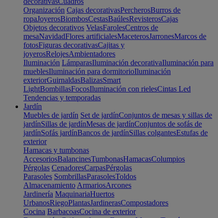
decorativas
Cuadros
Organización
Cajas decorativas
Percheros
Burros de
ropa
Joyeros
Biombos
Cestas
Baúles
Revisteros
Cajas
Objetos decorativos
Velas
Faroles
Centros de
mesa
Navidad
Flores artificiales
Maceteros
Jarrones
Marcos de
fotos
Figuras decorativas
Cajitas y
joyeros
Relojes
Ambientadores
Iluminación
Lámparas
Iluminación decorativa
Iluminación para
muebles
Iluminación para dormitorio
Iluminación
exterior
Guirnaldas
Balizas
Smart
Light
Bombillas
Focos
Iluminación con rieles
Cintas Led
Tendencias y temporadas
Jardín
Muebles de jardín
Set de jardín
Conjuntos de mesas y sillas de
jardín
Sillas de jardín
Mesas de jardín
Conjuntos de sofás de
jardín
Sofás jardín
Bancos de jardín
Sillas colgantes
Estufas de
exterior
Hamacas y tumbonas
Accesorios
Balancines
Tumbonas
Hamacas
Columpios
Pérgolas
Cenadores
Carpas
Pérgolas
Parasoles
Sombrillas
Parasoles
Toldos
Almacenamiento
Armarios
Arcones
Jardinería
Maquinaria
Huertos
Urbanos
Riego
Plantas
Jardineras
Compostadores
Cocina
Barbacoas
Cocina de exterior