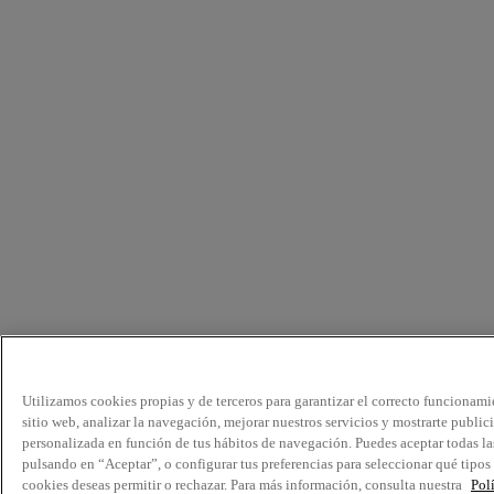
Utilizamos cookies propias y de terceros para garantizar el correcto funcionami
sitio web, analizar la navegación, mejorar nuestros servicios y mostrarte public
personalizada en función de tus hábitos de navegación. Puedes aceptar todas la
pulsando en “Aceptar”, o configurar tus preferencias para seleccionar qué tipos
cookies deseas permitir o rechazar. Para más información, consulta nuestra
Pol