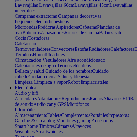
Lavavajillas
Lavavajillas 60cm
Lavavajillas 45cm
Lavavajillas
integrables
Campanas extractoras
Campanas decorativas
Pequeños electrodomésticos
Microondas
Freidoras
Aspiradores
Cafeteras
Planchas de
asar
Batidoras
Amasadores
Robots de Cocina
Balanzas de
Cocina
Tostadoras
Calefacción
Termoventiladores
Convectores
Estufas
Radiadores
Calefactores
D
Térmicos
Humidificadores
Climatización
Ventiladores
Aire acondicionado
Calentadores de agua
Termos eléctricos
Belleza y salud
Cuidado de los hombres
Cuidado
cabello
Cuidado dental
Salud y bienestar
Limpieza
Limpieza a vapor
Robot limpiacristales
Electrónica
Audio y hifi
Auriculares
Adaptadores
Reproductores
Radios
Altavoces
Hifi
Bar
de sonido
Audio car y GPS
Micrófonos
Informática
Almacenamiento
Tablets
Complementos
Portátiles
Impresoras
Gaming & streaming
Monitores gaming
Accesorios
Smart home
Timbres
Cámaras
Altavoces
Wearables
Smartwatches