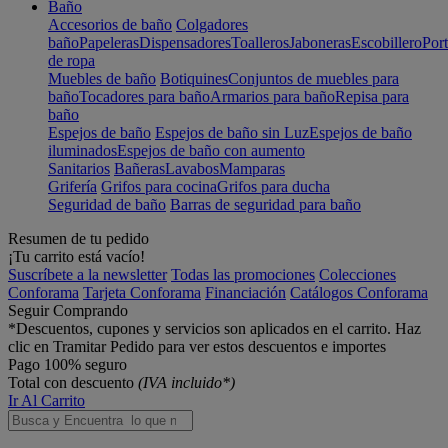
Baño
Accesorios de baño
Colgadores
baño
Papeleras
Dispensadores
Toalleros
Jaboneras
Escobillero
Port
de ropa
Muebles de baño
Botiquines
Conjuntos de muebles para
baño
Tocadores para baño
Armarios para baño
Repisa para
baño
Espejos de baño
Espejos de baño sin Luz
Espejos de baño
iluminados
Espejos de baño con aumento
Sanitarios
Bañeras
Lavabos
Mamparas
Grifería
Grifos para cocina
Grifos para ducha
Seguridad de baño
Barras de seguridad para baño
Resumen de tu pedido
¡Tu carrito está vacío!
Suscríbete a la newsletter
Todas las promociones
Colecciones
Conforama
Tarjeta Conforama
Financiación
Catálogos Conforama
Seguir Comprando
*Descuentos, cupones y servicios son aplicados en el carrito. Haz
clic en Tramitar Pedido para ver estos descuentos e importes
Pago 100% seguro
Total con descuento
(IVA incluido*)
Ir Al Carrito