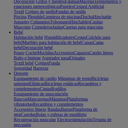
Decoración
Grifos y fuentes
Estatuas
Macetas
Termómetros y
estaciones metereológicas
Paneles
Cesped Artificial
Textil
Cojines de jardín
Fundas de jardín
Piscina
Plegable
Limpieza de piscinas
Ducha
Hinchable
Juguetes
Columpios
Toboganes
Hinchables
Casitas
Mascotas
Comederos
Jaulas
Casetas para mascotas
Bebé
Habitación bebé
Humidificadores
Cestas
Colchón para
bebé
Muebles para habitación de bebé
Cunas
Cama
bebé
Decoración bebé
Paseo
Coche
Mochilas
Accesorios
Capazos
Carrito ligero
Baño e higiene
Aspirador nasal
Orinales
Textil bebé
Cojines
Funda
Seguridad
Barreras
Deporte
Equipamiento de cardio
Máquinas de remo
Bicicletas
spinning
Elípticas
Bicicletas estáticas
Recambios y
complementos
Cintas
Rodillos
Equipamiento de musculación
Bancos
Mancuernas
Máquinas
Plataformas
vibratorias
Recambios y complementos
Accesorios fitness
Bandas
Barras
Plataforma de
step
Cuerdas
Bolas y esferas de equilibrio
Recuperación muscular
Electroestimulación
Terapia de
percusión