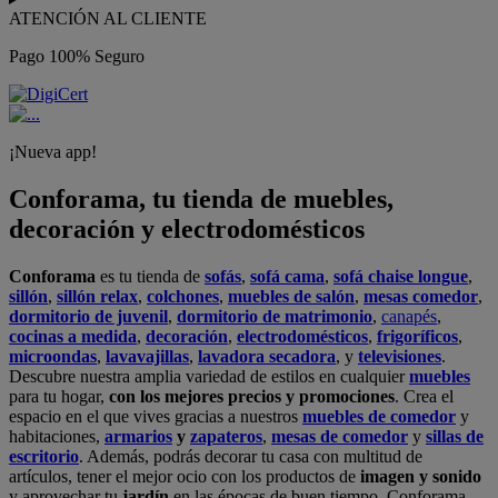
ATENCIÓN AL CLIENTE
Pago 100% Seguro
¡Nueva app!
Conforama, tu tienda de muebles,
decoración y electrodomésticos
Conforama
es tu tienda de
sofás
,
sofá cama
,
sofá chaise longue
,
sillón
,
sillón relax
,
colchones
,
muebles de salón
,
mesas comedor
,
dormitorio de juvenil
,
dormitorio de matrimonio
,
canapés
,
cocinas a medida
,
decoración
,
electrodomésticos
,
frigoríficos
,
microondas
,
lavavajillas
,
lavadora secadora
, y
televisiones
.
Descubre nuestra amplia variedad de estilos en cualquier
muebles
para tu hogar,
con los mejores precios y promociones
. Crea el
espacio en el que vives gracias a nuestros
muebles de comedor
y
habitaciones,
armarios
y
zapateros
,
mesas de comedor
y
sillas de
escritorio
. Además, podrás decorar tu casa con multitud de
artículos, tener el mejor ocio con los productos de
imagen y sonido
y aprovechar tu
jardín
en las épocas de buen tiempo. Conforama