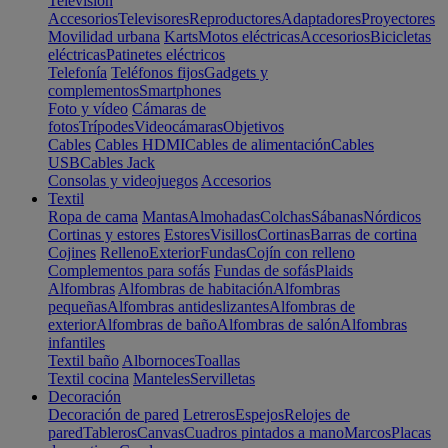
Televisión
Accesorios
Televisores
Reproductores
Adaptadores
Proyectores
Movilidad urbana
Karts
Motos eléctricas
Accesorios
Bicicletas
eléctricas
Patinetes eléctricos
Telefonía
Teléfonos fijos
Gadgets y
complementos
Smartphones
Foto y vídeo
Cámaras de
fotos
Trípodes
Videocámaras
Objetivos
Cables
Cables HDMI
Cables de alimentación
Cables
USB
Cables Jack
Consolas y videojuegos
Accesorios
Textil
Ropa de cama
Mantas
Almohadas
Colchas
Sábanas
Nórdicos
Cortinas y estores
Estores
Visillos
Cortinas
Barras de cortina
Cojines
Relleno
Exterior
Fundas
Cojín con relleno
Complementos para sofás
Fundas de sofás
Plaids
Alfombras
Alfombras de habitación
Alfombras
pequeñas
Alfombras antideslizantes
Alfombras de
exterior
Alfombras de baño
Alfombras de salón
Alfombras
infantiles
Textil baño
Albornoces
Toallas
Textil cocina
Manteles
Servilletas
Decoración
Decoración de pared
Letreros
Espejos
Relojes de
pared
Tableros
Canvas
Cuadros pintados a mano
Marcos
Placas