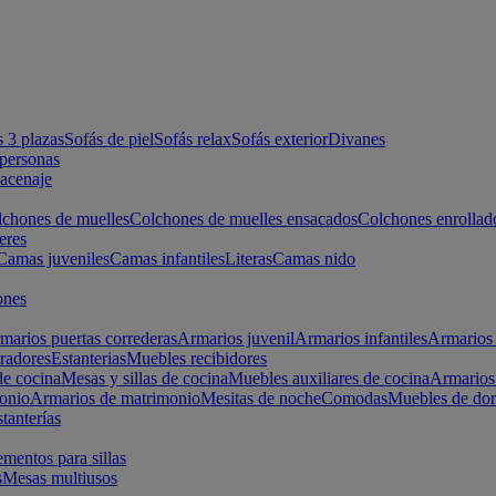
s 3 plazas
Sofás de piel
Sofás relax
Sofás exterior
Divanes
apersonas
macenaje
chones de muelles
Colchones de muelles ensacados
Colchones enrollad
eres
Camas juveniles
Camas infantiles
Literas
Camas nido
ones
marios puertas correderas
Armarios juvenil
Armarios infantiles
Armarios 
radores
Estanterias
Muebles recibidores
e cocina
Mesas y sillas de cocina
Muebles auxiliares de cocina
Armarios
onio
Armarios de matrimonio
Mesitas de noche
Comodas
Muebles de dor
tanterías
entos para sillas
s
Mesas multiusos