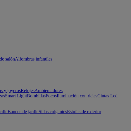
de salón
Alfombras infantiles
as y joyeros
Relojes
Ambientadores
zas
Smart Light
Bombillas
Focos
Iluminación con rieles
Cintas Led
ardín
Bancos de jardín
Sillas colgantes
Estufas de exterior