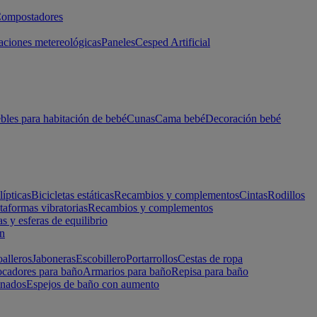
ompostadores
aciones metereológicas
Paneles
Cesped Artificial
les para habitación de bebé
Cunas
Cama bebé
Decoración bebé
lípticas
Bicicletas estáticas
Recambios y complementos
Cintas
Rodillos
taformas vibratorias
Recambios y complementos
s y esferas de equilibrio
ón
alleros
Jaboneras
Escobillero
Portarrollos
Cestas de ropa
cadores para baño
Armarios para baño
Repisa para baño
inados
Espejos de baño con aumento