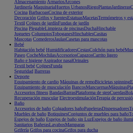
Almacenamiento
Armarios
Arcones
Jardinería
Maquinaria
Huertos Urbanos
Riego
Plantas
Jardineras
C
Cocina
Barbacoas
Cocina de exterior
Decoración
Grifos y fuentes
Estatuas
Macetas
Termómetros y est
Textil
Cojines de jardín
Fundas de jardín
Piscina
Plegable
Limpieza de piscinas
Ducha
Hinchable
Juguetes
Columpios
Toboganes
Hinchables
Casitas
Mascotas
Comederos
Jaulas
Casetas para mascotas
Bebé
Habitación bebé
Humidificadores
Cestas
Colchón para bebé
Mueb
Paseo
Coche
Mochilas
Accesorios
Capazos
Carrito ligero
Baño e higiene
Aspirador nasal
Orinales
Textil bebé
Cojines
Funda
Seguridad
Barreras
Deporte
Equipamiento de cardio
Máquinas de remo
Bicicletas spinning
E
Equipamiento de musculación
Bancos
Mancuernas
Máquinas
Pla
Accesorios fitness
Bandas
Barras
Plataforma de step
Cuerdas
Bola
Recuperación muscular
Electroestimulación
Terapia de percusi
Baño
Accesorios de baño
Colgadores baño
Papeleras
Dispensadores
To
Muebles de baño
Botiquines
Conjuntos de muebles para baño
To
Espejos de baño
Espejos de baño sin Luz
Espejos de baño ilum
Sanitarios
Bañeras
Lavabos
Mamparas
Grifería
Grifos para cocina
Grifos para ducha