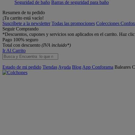
Seguridad de baño
Barras de seguridad para baño
Resumen de tu pedido
¡Tu carrito está vacío!
Suscríbete a la newsletter
Todas las promociones
Colecciones Confo
Seguir Comprando
*Descuentos, cupones y servicios son aplicados en el carrito. Haz cli
Pago 100% seguro
Total con descuento
(IVA incluido*)
Ir Al Carrito
Estado de mi pedido
Tiendas
Ayuda
Blog
App Conforama
Baleares
C