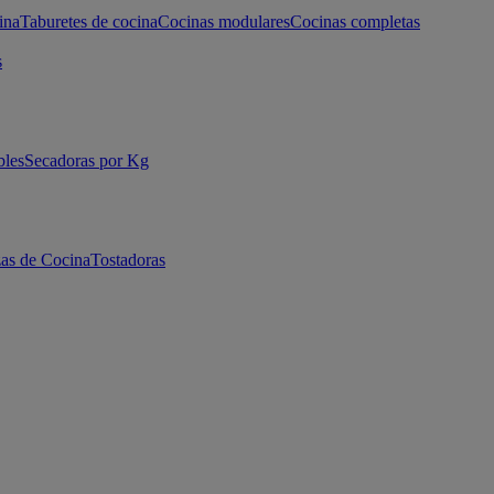
ina
Taburetes de cocina
Cocinas modulares
Cocinas completas
s
bles
Secadoras por Kg
as de Cocina
Tostadoras