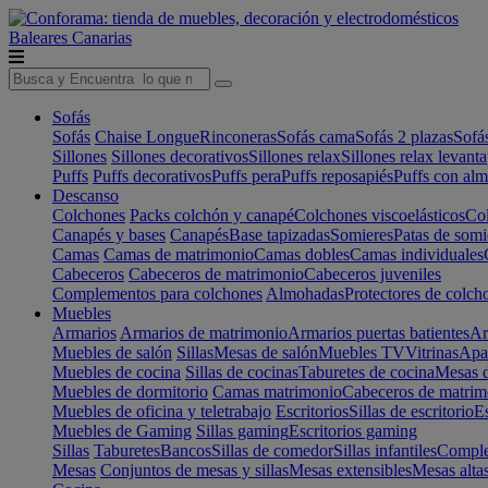
Baleares
Canarias
Sofás
Sofás
Chaise Longue
Rinconeras
Sofás cama
Sofás 2 plazas
Sofá
Sillones
Sillones decorativos
Sillones relax
Sillones relax levant
Puffs
Puffs decorativos
Puffs pera
Puffs reposapiés
Puffs con al
Descanso
Colchones
Packs colchón y canapé
Colchones viscoelásticos
Col
Canapés y bases
Canapés
Base tapizadas
Somieres
Patas de somi
Camas
Camas de matrimonio
Camas dobles
Camas individuales
Cabeceros
Cabeceros de matrimonio
Cabeceros juveniles
Complementos para colchones
Almohadas
Protectores de colch
Muebles
Armarios
Armarios de matrimonio
Armarios puertas batientes
Ar
Muebles de salón
Sillas
Mesas de salón
Muebles TV
Vitrinas
Apa
Muebles de cocina
Sillas de cocinas
Taburetes de cocina
Mesas d
Muebles de dormitorio
Camas matrimonio
Cabeceros de matrim
Muebles de oficina y teletrabajo
Escritorios
Sillas de escritorio
Es
Muebles de Gaming
Sillas gaming
Escritorios gaming
Sillas
Taburetes
Bancos
Sillas de comedor
Sillas infantiles
Complem
Mesas
Conjuntos de mesas y sillas
Mesas extensibles
Mesas alta