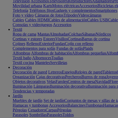
Televisión
Accesorios
Televisores
Reproductores
Adaptadores
Pr
Movilidad urbana
Karts
Motos eléctricas
Accesorios
Bicicletas el
Telefonía
Teléfonos fijos
Gadgets y complementos
Smartphones
Foto y vídeo
Cámaras de fotos
Trípodes
Videocámaras
Cables
Cables HDMI
Cables de alimentación
Cables USB
Cable
Consolas y videojuegos
Accesorios
Textil
Ropa de cama
Mantas
Almohadas
Colchas
Sábanas
Nórdicos
Cortinas y estores
Estores
Visillos
Cortinas
Barras de cortina
Cojines
Relleno
Exterior
Fundas
Cojín con relleno
Complementos para sofás
Fundas de sofás
Plaids
Alfombras
Alfombras de habitación
Alfombras pequeñas
Alfomb
Textil baño
Albornoces
Toallas
Textil cocina
Manteles
Servilletas
Decoración
Decoración de pared
Letreros
Espejos
Relojes de pared
Tableros
Organización
Cajas decorativas
Percheros
Burros de ropa
Joyero
Objetos decorativos
Velas
Faroles
Centros de mesa
Navidad
Flore
Iluminación
Lámparas
Iluminación decorativa
Iluminación para 
Tendencias y temporadas
Jardín
Muebles de jardín
Set de jardín
Conjuntos de mesas y sillas de j
Hamacas y tumbonas
Accesorios
Balancines
Tumbonas
Hamaca
Pérgolas
Cenadores
Carpas
Pérgolas
Parasoles
Sombrillas
Parasoles
Toldos