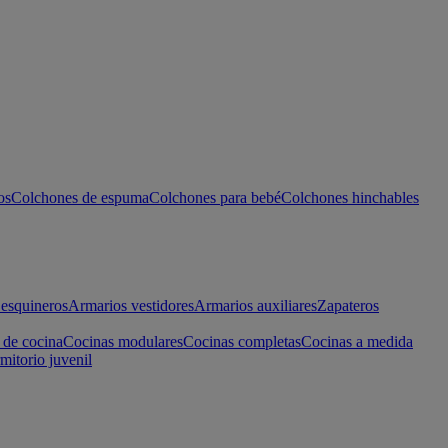
os
Colchones de espuma
Colchones para bebé
Colchones hinchables
esquineros
Armarios vestidores
Armarios auxiliares
Zapateros
 de cocina
Cocinas modulares
Cocinas completas
Cocinas a medida
mitorio juvenil