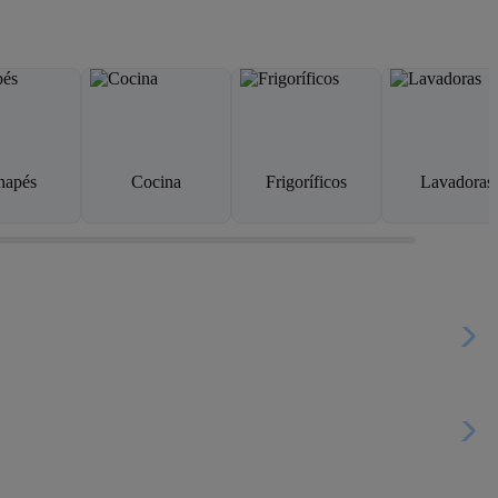
napés
Cocina
Frigoríficos
Lavadoras