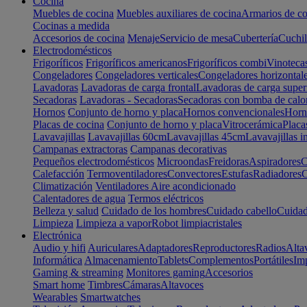
Cocina
Muebles de cocina
Muebles auxiliares de cocina
Armarios de co
Cocinas a medida
Accesorios de cocina
Menaje
Servicio de mesa
Cubertería
Cuchil
Electrodomésticos
Frigoríficos
Frigoríficos americanos
Frigoríficos combi
Vinoteca
Congeladores
Congeladores verticales
Congeladores horizontal
Lavadoras
Lavadoras de carga frontal
Lavadoras de carga super
Secadoras
Lavadoras - Secadoras
Secadoras con bomba de calo
Hornos
Conjunto de horno y placa
Hornos convencionales
Horno
Placas de cocina
Conjunto de horno y placa
Vitrocerámica
Placa
Lavavajillas
Lavavajillas 60cm
Lavavajillas 45cm
Lavavajillas i
Campanas extractoras
Campanas decorativas
Pequeños electrodomésticos
Microondas
Freidoras
Aspiradores
C
Calefacción
Termoventiladores
Convectores
Estufas
Radiadores
C
Climatización
Ventiladores
Aire acondicionado
Calentadores de agua
Termos eléctricos
Belleza y salud
Cuidado de los hombres
Cuidado cabello
Cuidad
Limpieza
Limpieza a vapor
Robot limpiacristales
Electrónica
Audio y hifi
Auriculares
Adaptadores
Reproductores
Radios
Alta
Informática
Almacenamiento
Tablets
Complementos
Portátiles
Im
Gaming & streaming
Monitores gaming
Accesorios
Smart home
Timbres
Cámaras
Altavoces
Wearables
Smartwatches