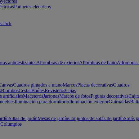
oyectores
éctricas
Patinetes eléctricos
s Jack
ras antideslizantes
Alfombras de exterior
Alfombras de baño
Alfombras 
Canvas
Cuadros pintados a mano
Marcos
Placas decorativas
Cuadros
s
Biombos
Cestas
Baúles
Revisteros
Cajas
s artificiales
Maceteros
Jarrones
Marcos de fotos
Figuras decorativas
Cajit
muebles
Iluminación para dormitorio
Iluminación exterior
Guirnaldas
Bali
ardín
Sillas de jardín
Mesas de jardín
Conjuntos de sofás de jardín
Sofás j
s
Columpios