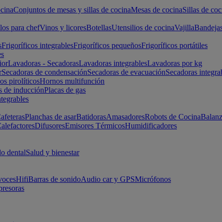
cina
Conjuntos de mesas y sillas de cocina
Mesas de cocina
Sillas de coc
los para chef
Vinos y licores
Botellas
Utensilios de cocina
Vajilla
Bandeja
s
Frigoríficos integrables
Frigoríficos pequeños
Frigoríficos portátiles
es
ior
Lavadoras - Secadoras
Lavadoras integrables
Lavadoras por kg
r
Secadoras de condensación
Secadoras de evacuación
Secadoras integra
s pirolíticos
Hornos multifunción
s de inducción
Placas de gas
ntegrables
afeteras
Planchas de asar
Batidoras
Amasadores
Robots de Cocina
Balanz
alefactores
Difusores
Emisores Térmicos
Humidificadores
o dental
Salud y bienestar
voces
Hifi
Barras de sonido
Audio car y GPS
Micrófonos
presoras