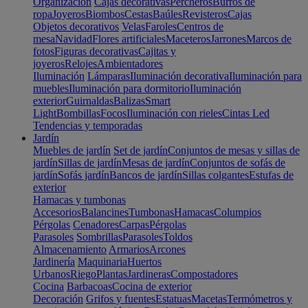
Organización
Cajas decorativas
Percheros
Burros de
ropa
Joyeros
Biombos
Cestas
Baúles
Revisteros
Cajas
Objetos decorativos
Velas
Faroles
Centros de
mesa
Navidad
Flores artificiales
Maceteros
Jarrones
Marcos de
fotos
Figuras decorativas
Cajitas y
joyeros
Relojes
Ambientadores
Iluminación
Lámparas
Iluminación decorativa
Iluminación para
muebles
Iluminación para dormitorio
Iluminación
exterior
Guirnaldas
Balizas
Smart
Light
Bombillas
Focos
Iluminación con rieles
Cintas Led
Tendencias y temporadas
Jardín
Muebles de jardín
Set de jardín
Conjuntos de mesas y sillas de
jardín
Sillas de jardín
Mesas de jardín
Conjuntos de sofás de
jardín
Sofás jardín
Bancos de jardín
Sillas colgantes
Estufas de
exterior
Hamacas y tumbonas
Accesorios
Balancines
Tumbonas
Hamacas
Columpios
Pérgolas
Cenadores
Carpas
Pérgolas
Parasoles
Sombrillas
Parasoles
Toldos
Almacenamiento
Armarios
Arcones
Jardinería
Maquinaria
Huertos
Urbanos
Riego
Plantas
Jardineras
Compostadores
Cocina
Barbacoas
Cocina de exterior
Decoración
Grifos y fuentes
Estatuas
Macetas
Termómetros y