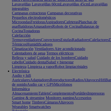
Lavavajillas
Lavavajillas 60cm
Lavavajillas 45cm
Lavavajillas
integrables
Campanas extractoras
Campanas decorativas
Pequeños electrodomésticos
Microondas
Freidoras
Aspiradores
Cafeteras
Planchas de
asar
Batidoras
Amasadores
Robots de Cocina
Balanzas de
Cocina
Tostadoras
Calefacción
Termoventiladores
Convectores
Estufas
Radiadores
Calefactores
D
Térmicos
Humidificadores
Climatización
Ventiladores
Aire acondicionado
Calentadores de agua
Termos eléctricos
Belleza y salud
Cuidado de los hombres
Cuidado
cabello
Cuidado dental
Salud y bienestar
Limpieza
Limpieza a vapor
Robot limpiacristales
Electrónica
Audio y hifi
Auriculares
Adaptadores
Reproductores
Radios
Altavoces
Hifi
Bar
de sonido
Audio car y GPS
Micrófonos
Informática
Almacenamiento
Tablets
Complementos
Portátiles
Impresoras
Gaming & streaming
Monitores gaming
Accesorios
Smart home
Timbres
Cámaras
Altavoces
Wearables
Smartwatches