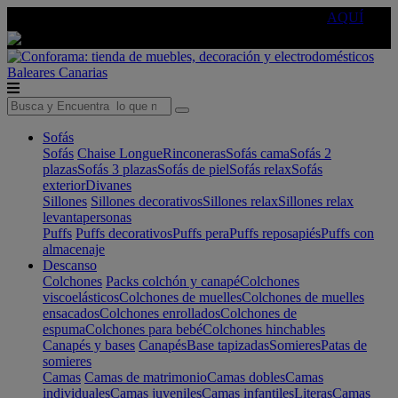
🔵Cambia tu electro con
-10% EXTRA
de descuento ☑️
AQUÍ
Baleares
Canarias
Sofás
Sofás
Chaise Longue
Rinconeras
Sofás cama
Sofás 2
plazas
Sofás 3 plazas
Sofás de piel
Sofás relax
Sofás
exterior
Divanes
Sillones
Sillones decorativos
Sillones relax
Sillones relax
levantapersonas
Puffs
Puffs decorativos
Puffs pera
Puffs reposapiés
Puffs con
almacenaje
Descanso
Colchones
Packs colchón y canapé
Colchones
viscoelásticos
Colchones de muelles
Colchones de muelles
ensacados
Colchones enrollados
Colchones de
espuma
Colchones para bebé
Colchones hinchables
Canapés y bases
Canapés
Base tapizadas
Somieres
Patas de
somieres
Camas
Camas de matrimonio
Camas dobles
Camas
individuales
Camas juveniles
Camas infantiles
Literas
Camas