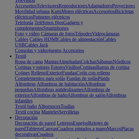
Televisión
Accesorios
Televisores
Reproductores
Adaptadores
Proyectores
Movilidad urbana
Karts
Motos eléctricas
Accesorios
Bicicletas
eléctricas
Patinetes eléctricos
Telefonía
Teléfonos fijos
Gadgets y
complementos
Smartphones
Foto y vídeo
Cámaras de fotos
Trípodes
Videocámaras
Cables
Cables HDMI
Cables de alimentación
Cables
USB
Cables Jack
Consolas y videojuegos
Accesorios
Textil
Ropa de cama
Mantas
Almohadas
Colchas
Sábanas
Nórdicos
Cortinas y estores
Estores
Visillos
Cortinas
Barras de cortina
Cojines
Relleno
Exterior
Fundas
Cojín con relleno
Complementos para sofás
Fundas de sofás
Plaids
Alfombras
Alfombras de habitación
Alfombras
pequeñas
Alfombras antideslizantes
Alfombras de
exterior
Alfombras de baño
Alfombras de salón
Alfombras
infantiles
Textil baño
Albornoces
Toallas
Textil cocina
Manteles
Servilletas
Decoración
Decoración de pared
Letreros
Espejos
Relojes de
pared
Tableros
Canvas
Cuadros pintados a mano
Marcos
Placas
decorativas
Cuadros