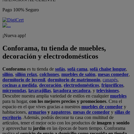
Pago 100% Seguro
¡Nueva app!
Conforama, tu tienda de muebles,
decoración y electrodomésticos
Conforama
es tu tienda de
sofás
,
sofá cama
,
sofá chaise longue
,
sillón
,
sillón relax
,
colchones
,
muebles de salón
,
mesas comedor
,
dormitorio de juvenil
,
dormitorio de matrimonio
,
canapés
,
cocinas a medida
,
decoración
,
electrodomésticos
,
frigoríficos
,
microondas
,
lavavajillas
,
lavadora secadora
, y
televisiones
.
Descubre nuestra amplia variedad de estilos en cualquier
muebles
para tu hogar,
con los mejores precios y promociones
. Crea el
espacio en el que vives gracias a nuestros
muebles de comedor
y
habitaciones,
armarios
y
zapateros
,
mesas de comedor
y
sillas de
escritorio
. Además, podrás decorar tu casa con multitud de
artículos, tener el mejor ocio con los productos de
imagen y sonido
y aprovechar tu
jardín
en las épocas de buen tiempo. Conforama
realiza el
servicio de envío a domicilio como recogida en tienda.