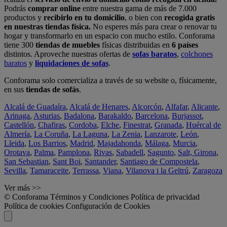
Podrás
comprar online
entre nuestra gama de más de 7.000
productos y
recibirlo en tu domicilio
, o bien con
recogida gratis
en nuestras tiendas física.
No esperes más para crear o renovar tu
hogar y transformarlo en un espacio con mucho estilo. Conforama
tiene 300
tiendas de muebles
físicas distribuidas en
6 países
distintos. Aproveche nuestras ofertas de
sofas baratos
,
colchones
baratos
y
liquidaciones de sofas
.
Conforama solo comercializa a través de su website o, físicamente,
en sus
tiendas de sofás
.
Alcalá de Guadaíra
,
Alcalá de Henares
,
Alcorcón
,
Alfafar
,
Alicante
,
Arinaga
,
Asturias
,
Badalona
,
Barakaldo
,
Barcelona
,
Burjassot
,
Castellón
,
Chafiras
,
Cordoba
,
Elche
,
Finestrat
,
Granada
,
Huércal de
Almería
,
La Coruña
,
La Laguna
,
La Zenia
,
Lanzarote
,
León
,
Lleida
,
Los Barrios
,
Madrid
,
Majadahonda
,
Málaga
,
Murcia
,
Orotava
,
Palma
,
Pamplona
,
Rivas
,
Sabadell
,
Sagunto
,
Salt, Girona
,
San Sebastian
,
Sant Boi
,
Santander
,
Santiago de Compostela
,
Sevilla
,
Tamaraceite
,
Terrassa
,
Viana
,
Vilanova i la Geltrú
,
Zaragoza
Ver más >>
© Conforama
Términos y Condiciones
Política de privacidad
Política de cookies
Configuración de Cookies