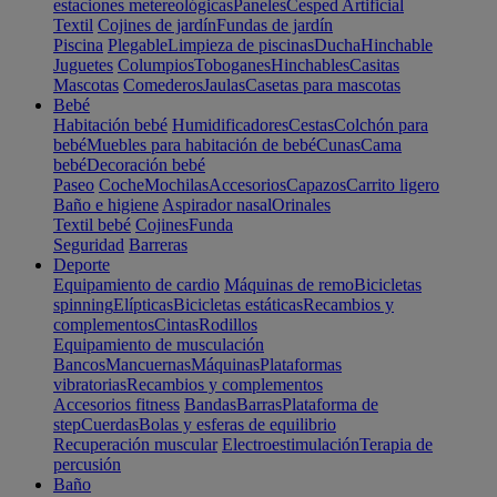
estaciones metereológicas
Paneles
Cesped Artificial
Textil
Cojines de jardín
Fundas de jardín
Piscina
Plegable
Limpieza de piscinas
Ducha
Hinchable
Juguetes
Columpios
Toboganes
Hinchables
Casitas
Mascotas
Comederos
Jaulas
Casetas para mascotas
Bebé
Habitación bebé
Humidificadores
Cestas
Colchón para
bebé
Muebles para habitación de bebé
Cunas
Cama
bebé
Decoración bebé
Paseo
Coche
Mochilas
Accesorios
Capazos
Carrito ligero
Baño e higiene
Aspirador nasal
Orinales
Textil bebé
Cojines
Funda
Seguridad
Barreras
Deporte
Equipamiento de cardio
Máquinas de remo
Bicicletas
spinning
Elípticas
Bicicletas estáticas
Recambios y
complementos
Cintas
Rodillos
Equipamiento de musculación
Bancos
Mancuernas
Máquinas
Plataformas
vibratorias
Recambios y complementos
Accesorios fitness
Bandas
Barras
Plataforma de
step
Cuerdas
Bolas y esferas de equilibrio
Recuperación muscular
Electroestimulación
Terapia de
percusión
Baño