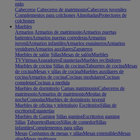
nido
Cabeceros
Cabeceros de matrimonio
Cabeceros juveniles
Complementos para colchones
Almohadas
Protectores de
colchones
Muebles
Armarios
Armarios de matrimonio
Armarios puertas
batientes
Armarios puertas correderas
Armarios
juvenil
Armarios infantiles
Armarios esquineros
Armarios
vestidores
Armarios auxiliares
Zapateros
Muebles de salón
Sillas
Mesas de salón
Muebles
TV
Vitrinas
Aparadores
Estanterias
Muebles recibidores
Muebles de cocina
Sillas de cocinas
Taburetes de cocina
Mesas
de cocina
Mesas y sillas de cocina
Muebles auxiliares de
cocina
Armarios de cocina
Cocinas modulares
Cocinas
completas
Cocinas a medida
Muebles de dormitorio
Camas matrimonio
Cabeceros de
matrimonio
Armarios de matrimonio
Mesitas de
noche
Comodas
Muebles de dormitorio juvenil
Muebles de oficina y teletrabajo
Escritorios
Sillas de
escritorio
Estanterías
Muebles de Gaming
Sillas gaming
Escritorios gaming
Sillas
Taburetes
Bancos
Sillas de comedor
Sillas
infantiles
Complementos para sillas
Mesas
Conjuntos de mesas y sillas
Mesas extensibles
Mesas
altas
Mesas multiusos