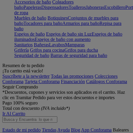
Accesorios de baño
Colgadores
baño
Papeleras
Dispensadores
Toalleros
Jaboneras
Escobillero
Port
de ropa
Muebles de baño
Botiquines
Conjuntos de muebles para
baño
Tocadores para baño
Armarios para baño
Repisa para
baño
Espejos de baño
Espejos de baño sin Luz
Espejos de baño
iluminados
Espejos de baño con aumento
Sanitarios
Bañeras
Lavabos
Mamparas
Grifería
Grifos para cocina
Grifos para ducha
Seguridad de baño
Barras de seguridad para baño
Resumen de tu pedido
¡Tu carrito está vacío!
Suscríbete a la newsletter
Todas las promociones
Colecciones
Conforama
Tarjeta Conforama
Financiación
Catálogos Conforama
Seguir Comprando
*Descuentos, cupones y servicios son aplicados en el carrito. Haz
clic en Tramitar Pedido para ver estos descuentos e importes
Pago 100% seguro
Total con descuento
(IVA incluido*)
Ir Al Carrito
Estado de mi pedido
Tiendas
Ayuda
Blog
App Conforama
Baleares