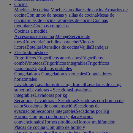
Cocina
Muebles de cocina
Muebles auxiliares de cocina
Armarios de
cocina
Conjuntos de mesas y sillas de cocina
Mesas de
cocina
Sillas de cocina
Taburetes de cocina
Cocinas
modulares
Cocinas completas
Cocinas a medida
Accesorios de cocina
Menaje
Servicio de
mesa
Cubertería
Cuchillos para chef
Vinos y
licores
Botellas
Utensilios de cocina
Vajilla
Bandejas
Electrodomésticos
Frigoríficos
Frigoríficos americanos
Frigoríficos
combi
Vinotecas
Frigoríficos integrables
Frigoríficos
pequeños
Frigoríficos portátiles
Congeladores
Congeladores verticales
Congeladores
horizontales
Lavadoras
Lavadoras de carga frontal
Lavadoras de carga
superior
Lavadoras - Secadoras
Lavadoras
integrables
Lavadoras por kg
Secadoras
Lavadoras - Secadoras
Secadoras con bomba de
calor
Secadoras de condensación
Secadoras de
evacuación
Secadoras integrables
Secadoras por Kg
Hornos
Conjunto de horno y placa
Hornos
convencionales
Hornos pirolíticos
Hornos multifunción
Placas de cocina
Conjunto de horno y
placa
Vitrocerámica
Placas de inducción
Placas de gas