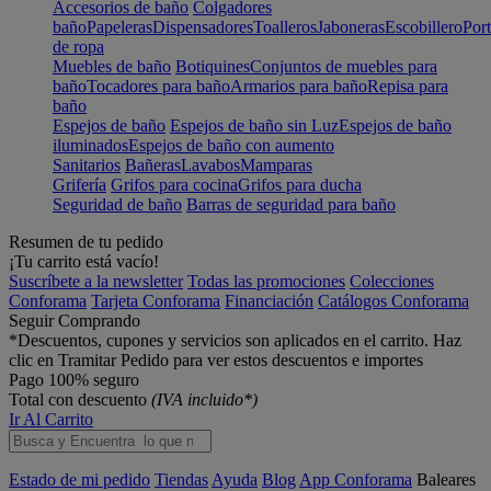
Accesorios de baño
Colgadores
baño
Papeleras
Dispensadores
Toalleros
Jaboneras
Escobillero
Port
de ropa
Muebles de baño
Botiquines
Conjuntos de muebles para
baño
Tocadores para baño
Armarios para baño
Repisa para
baño
Espejos de baño
Espejos de baño sin Luz
Espejos de baño
iluminados
Espejos de baño con aumento
Sanitarios
Bañeras
Lavabos
Mamparas
Grifería
Grifos para cocina
Grifos para ducha
Seguridad de baño
Barras de seguridad para baño
Resumen de tu pedido
¡Tu carrito está vacío!
Suscríbete a la newsletter
Todas las promociones
Colecciones
Conforama
Tarjeta Conforama
Financiación
Catálogos Conforama
Seguir Comprando
*Descuentos, cupones y servicios son aplicados en el carrito. Haz
clic en Tramitar Pedido para ver estos descuentos e importes
Pago 100% seguro
Total con descuento
(IVA incluido*)
Ir Al Carrito
Estado de mi pedido
Tiendas
Ayuda
Blog
App Conforama
Baleares