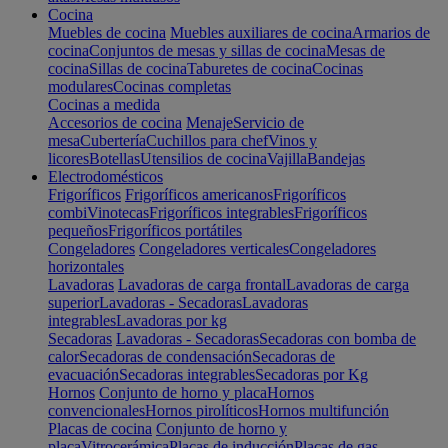
Cocina
Muebles de cocina
Muebles auxiliares de cocina
Armarios de
cocina
Conjuntos de mesas y sillas de cocina
Mesas de
cocina
Sillas de cocina
Taburetes de cocina
Cocinas
modulares
Cocinas completas
Cocinas a medida
Accesorios de cocina
Menaje
Servicio de
mesa
Cubertería
Cuchillos para chef
Vinos y
licores
Botellas
Utensilios de cocina
Vajilla
Bandejas
Electrodomésticos
Frigoríficos
Frigoríficos americanos
Frigoríficos
combi
Vinotecas
Frigoríficos integrables
Frigoríficos
pequeños
Frigoríficos portátiles
Congeladores
Congeladores verticales
Congeladores
horizontales
Lavadoras
Lavadoras de carga frontal
Lavadoras de carga
superior
Lavadoras - Secadoras
Lavadoras
integrables
Lavadoras por kg
Secadoras
Lavadoras - Secadoras
Secadoras con bomba de
calor
Secadoras de condensación
Secadoras de
evacuación
Secadoras integrables
Secadoras por Kg
Hornos
Conjunto de horno y placa
Hornos
convencionales
Hornos pirolíticos
Hornos multifunción
Placas de cocina
Conjunto de horno y
placa
Vitrocerámica
Placas de inducción
Placas de gas