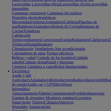
Lavavajillas
Lavavajillas 60cm
Lavavajillas 45cm
Lavavajillas
integrables
Campanas extractoras
Campanas decorativas
Pequeños electrodomésticos
Microondas
Freidoras
Aspiradores
Cafeteras
Planchas de
asar
Batidoras
Amasadores
Robots de Cocina
Balanzas de
Cocina
Tostadoras
Calefacción
Termoventiladores
Convectores
Estufas
Radiadores
Calefactores
D
Térmicos
Humidificadores
Climatización
Ventiladores
Aire acondicionado
Calentadores de agua
Termos eléctricos
Belleza y salud
Cuidado de los hombres
Cuidado
cabello
Cuidado dental
Salud y bienestar
Limpieza
Limpieza a vapor
Robot limpiacristales
Electrónica
Audio y hifi
Auriculares
Adaptadores
Reproductores
Radios
Altavoces
Hifi
Bar
de sonido
Audio car y GPS
Micrófonos
Informática
Almacenamiento
Tablets
Complementos
Portátiles
Impresoras
Gaming & streaming
Monitores gaming
Accesorios
Smart home
Timbres
Cámaras
Altavoces
Wearables
Smartwatches