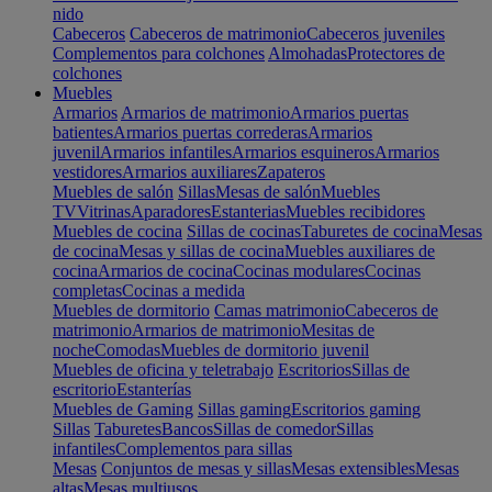
nido
Cabeceros
Cabeceros de matrimonio
Cabeceros juveniles
Complementos para colchones
Almohadas
Protectores de
colchones
Muebles
Armarios
Armarios de matrimonio
Armarios puertas
batientes
Armarios puertas correderas
Armarios
juvenil
Armarios infantiles
Armarios esquineros
Armarios
vestidores
Armarios auxiliares
Zapateros
Muebles de salón
Sillas
Mesas de salón
Muebles
TV
Vitrinas
Aparadores
Estanterias
Muebles recibidores
Muebles de cocina
Sillas de cocinas
Taburetes de cocina
Mesas
de cocina
Mesas y sillas de cocina
Muebles auxiliares de
cocina
Armarios de cocina
Cocinas modulares
Cocinas
completas
Cocinas a medida
Muebles de dormitorio
Camas matrimonio
Cabeceros de
matrimonio
Armarios de matrimonio
Mesitas de
noche
Comodas
Muebles de dormitorio juvenil
Muebles de oficina y teletrabajo
Escritorios
Sillas de
escritorio
Estanterías
Muebles de Gaming
Sillas gaming
Escritorios gaming
Sillas
Taburetes
Bancos
Sillas de comedor
Sillas
infantiles
Complementos para sillas
Mesas
Conjuntos de mesas y sillas
Mesas extensibles
Mesas
altas
Mesas multiusos