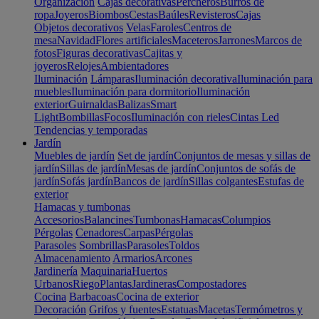
Organización
Cajas decorativas
Percheros
Burros de
ropa
Joyeros
Biombos
Cestas
Baúles
Revisteros
Cajas
Objetos decorativos
Velas
Faroles
Centros de
mesa
Navidad
Flores artificiales
Maceteros
Jarrones
Marcos de
fotos
Figuras decorativas
Cajitas y
joyeros
Relojes
Ambientadores
Iluminación
Lámparas
Iluminación decorativa
Iluminación para
muebles
Iluminación para dormitorio
Iluminación
exterior
Guirnaldas
Balizas
Smart
Light
Bombillas
Focos
Iluminación con rieles
Cintas Led
Tendencias y temporadas
Jardín
Muebles de jardín
Set de jardín
Conjuntos de mesas y sillas de
jardín
Sillas de jardín
Mesas de jardín
Conjuntos de sofás de
jardín
Sofás jardín
Bancos de jardín
Sillas colgantes
Estufas de
exterior
Hamacas y tumbonas
Accesorios
Balancines
Tumbonas
Hamacas
Columpios
Pérgolas
Cenadores
Carpas
Pérgolas
Parasoles
Sombrillas
Parasoles
Toldos
Almacenamiento
Armarios
Arcones
Jardinería
Maquinaria
Huertos
Urbanos
Riego
Plantas
Jardineras
Compostadores
Cocina
Barbacoas
Cocina de exterior
Decoración
Grifos y fuentes
Estatuas
Macetas
Termómetros y