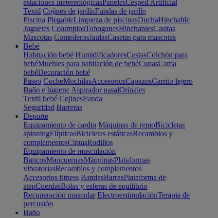
estaciones metereológicas
Paneles
Cesped Artificial
Textil
Cojines de jardín
Fundas de jardín
Piscina
Plegable
Limpieza de piscinas
Ducha
Hinchable
Juguetes
Columpios
Toboganes
Hinchables
Casitas
Mascotas
Comederos
Jaulas
Casetas para mascotas
Bebé
Habitación bebé
Humidificadores
Cestas
Colchón para
bebé
Muebles para habitación de bebé
Cunas
Cama
bebé
Decoración bebé
Paseo
Coche
Mochilas
Accesorios
Capazos
Carrito ligero
Baño e higiene
Aspirador nasal
Orinales
Textil bebé
Cojines
Funda
Seguridad
Barreras
Deporte
Equipamiento de cardio
Máquinas de remo
Bicicletas
spinning
Elípticas
Bicicletas estáticas
Recambios y
complementos
Cintas
Rodillos
Equipamiento de musculación
Bancos
Mancuernas
Máquinas
Plataformas
vibratorias
Recambios y complementos
Accesorios fitness
Bandas
Barras
Plataforma de
step
Cuerdas
Bolas y esferas de equilibrio
Recuperación muscular
Electroestimulación
Terapia de
percusión
Baño