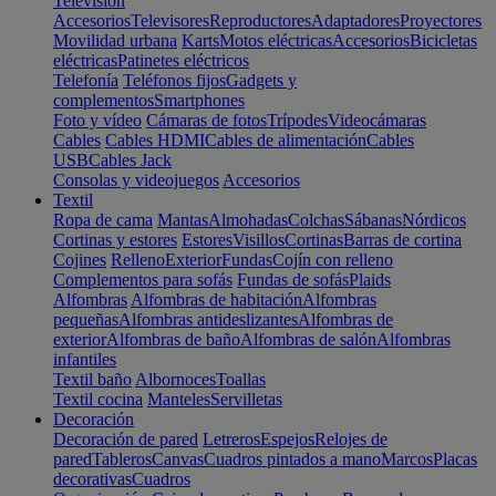
Televisión
Accesorios
Televisores
Reproductores
Adaptadores
Proyectores
Movilidad urbana
Karts
Motos eléctricas
Accesorios
Bicicletas
eléctricas
Patinetes eléctricos
Telefonía
Teléfonos fijos
Gadgets y
complementos
Smartphones
Foto y vídeo
Cámaras de fotos
Trípodes
Videocámaras
Cables
Cables HDMI
Cables de alimentación
Cables
USB
Cables Jack
Consolas y videojuegos
Accesorios
Textil
Ropa de cama
Mantas
Almohadas
Colchas
Sábanas
Nórdicos
Cortinas y estores
Estores
Visillos
Cortinas
Barras de cortina
Cojines
Relleno
Exterior
Fundas
Cojín con relleno
Complementos para sofás
Fundas de sofás
Plaids
Alfombras
Alfombras de habitación
Alfombras
pequeñas
Alfombras antideslizantes
Alfombras de
exterior
Alfombras de baño
Alfombras de salón
Alfombras
infantiles
Textil baño
Albornoces
Toallas
Textil cocina
Manteles
Servilletas
Decoración
Decoración de pared
Letreros
Espejos
Relojes de
pared
Tableros
Canvas
Cuadros pintados a mano
Marcos
Placas
decorativas
Cuadros