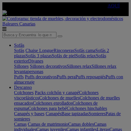
🔵Cambia tu electro con
-10% EXTRA
de descuento ☑️
AQUÍ
Baleares
Canarias
Sofás
Sofás
Chaise Longue
Rinconeras
Sofás cama
Sofás 2
plazas
Sofás 3 plazas
Sofás de piel
Sofás relax
Sofás
exterior
Divanes
Sillones
Sillones decorativos
Sillones relax
Sillones relax
levantapersonas
Puffs
Puffs decorativos
Puffs pera
Puffs reposapiés
Puffs con
almacenaje
Descanso
Colchones
Packs colchón y canapé
Colchones
viscoelásticos
Colchones de muelles
Colchones de muelles
ensacados
Colchones enrollados
Colchones de
espuma
Colchones para bebé
Colchones hinchables
Canapés y bases
Canapés
Base tapizadas
Somieres
Patas de
somieres
Camas
Camas de matrimonio
Camas dobles
Camas
individuales
Camas juveniles
Camas infantiles
Literas
Camas