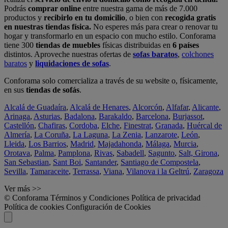
Podrás
comprar online
entre nuestra gama de más de 7.000
productos y
recibirlo en tu domicilio
, o bien con
recogida gratis
en nuestras tiendas física.
No esperes más para crear o renovar tu
hogar y transformarlo en un espacio con mucho estilo. Conforama
tiene 300
tiendas de muebles
físicas distribuidas en
6 países
distintos. Aproveche nuestras ofertas de
sofas baratos
,
colchones
baratos
y
liquidaciones de sofas
.
Conforama solo comercializa a través de su website o, físicamente,
en sus
tiendas de sofás
.
Alcalá de Guadaíra
,
Alcalá de Henares
,
Alcorcón
,
Alfafar
,
Alicante
,
Arinaga
,
Asturias
,
Badalona
,
Barakaldo
,
Barcelona
,
Burjassot
,
Castellón
,
Chafiras
,
Cordoba
,
Elche
,
Finestrat
,
Granada
,
Huércal de
Almería
,
La Coruña
,
La Laguna
,
La Zenia
,
Lanzarote
,
León
,
Lleida
,
Los Barrios
,
Madrid
,
Majadahonda
,
Málaga
,
Murcia
,
Orotava
,
Palma
,
Pamplona
,
Rivas
,
Sabadell
,
Sagunto
,
Salt, Girona
,
San Sebastian
,
Sant Boi
,
Santander
,
Santiago de Compostela
,
Sevilla
,
Tamaraceite
,
Terrassa
,
Viana
,
Vilanova i la Geltrú
,
Zaragoza
Ver más >>
© Conforama
Términos y Condiciones
Política de privacidad
Política de cookies
Configuración de Cookies