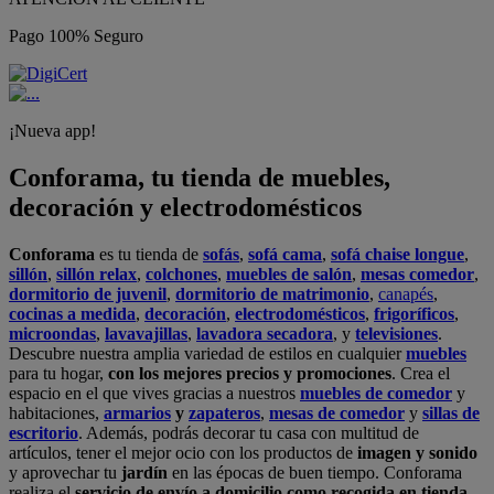
Pago 100% Seguro
¡Nueva app!
Conforama, tu tienda de muebles,
decoración y electrodomésticos
Conforama
es tu tienda de
sofás
,
sofá cama
,
sofá chaise longue
,
sillón
,
sillón relax
,
colchones
,
muebles de salón
,
mesas comedor
,
dormitorio de juvenil
,
dormitorio de matrimonio
,
canapés
,
cocinas a medida
,
decoración
,
electrodomésticos
,
frigoríficos
,
microondas
,
lavavajillas
,
lavadora secadora
, y
televisiones
.
Descubre nuestra amplia variedad de estilos en cualquier
muebles
para tu hogar,
con los mejores precios y promociones
. Crea el
espacio en el que vives gracias a nuestros
muebles de comedor
y
habitaciones,
armarios
y
zapateros
,
mesas de comedor
y
sillas de
escritorio
. Además, podrás decorar tu casa con multitud de
artículos, tener el mejor ocio con los productos de
imagen y sonido
y aprovechar tu
jardín
en las épocas de buen tiempo. Conforama
realiza el
servicio de envío a domicilio como recogida en tienda.