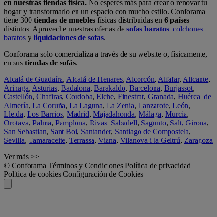
en nuestras tiendas física.
No esperes más para crear o renovar tu
hogar y transformarlo en un espacio con mucho estilo. Conforama
tiene 300
tiendas de muebles
físicas distribuidas en
6 países
distintos. Aproveche nuestras ofertas de
sofas baratos
,
colchones
baratos
y
liquidaciones de sofas
.
Conforama solo comercializa a través de su website o, físicamente,
en sus
tiendas de sofás
.
Alcalá de Guadaíra
,
Alcalá de Henares
,
Alcorcón
,
Alfafar
,
Alicante
,
Arinaga
,
Asturias
,
Badalona
,
Barakaldo
,
Barcelona
,
Burjassot
,
Castellón
,
Chafiras
,
Cordoba
,
Elche
,
Finestrat
,
Granada
,
Huércal de
Almería
,
La Coruña
,
La Laguna
,
La Zenia
,
Lanzarote
,
León
,
Lleida
,
Los Barrios
,
Madrid
,
Majadahonda
,
Málaga
,
Murcia
,
Orotava
,
Palma
,
Pamplona
,
Rivas
,
Sabadell
,
Sagunto
,
Salt, Girona
,
San Sebastian
,
Sant Boi
,
Santander
,
Santiago de Compostela
,
Sevilla
,
Tamaraceite
,
Terrassa
,
Viana
,
Vilanova i la Geltrú
,
Zaragoza
Ver más >>
© Conforama
Términos y Condiciones
Política de privacidad
Política de cookies
Configuración de Cookies