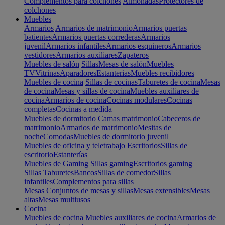
Complementos para colchones
Almohadas
Protectores de
colchones
Muebles
Armarios
Armarios de matrimonio
Armarios puertas
batientes
Armarios puertas correderas
Armarios
juvenil
Armarios infantiles
Armarios esquineros
Armarios
vestidores
Armarios auxiliares
Zapateros
Muebles de salón
Sillas
Mesas de salón
Muebles
TV
Vitrinas
Aparadores
Estanterias
Muebles recibidores
Muebles de cocina
Sillas de cocinas
Taburetes de cocina
Mesas
de cocina
Mesas y sillas de cocina
Muebles auxiliares de
cocina
Armarios de cocina
Cocinas modulares
Cocinas
completas
Cocinas a medida
Muebles de dormitorio
Camas matrimonio
Cabeceros de
matrimonio
Armarios de matrimonio
Mesitas de
noche
Comodas
Muebles de dormitorio juvenil
Muebles de oficina y teletrabajo
Escritorios
Sillas de
escritorio
Estanterías
Muebles de Gaming
Sillas gaming
Escritorios gaming
Sillas
Taburetes
Bancos
Sillas de comedor
Sillas
infantiles
Complementos para sillas
Mesas
Conjuntos de mesas y sillas
Mesas extensibles
Mesas
altas
Mesas multiusos
Cocina
Muebles de cocina
Muebles auxiliares de cocina
Armarios de