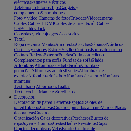
eléctricas
Patinetes eléctricos
Telefonía
Teléfonos fijos
Gadgets y
complementos
Smartphones
Foto y vídeo
Cámaras de fotos
Trípodes
Videocámaras
Cables
Cables HDMI
Cables de alimentación
Cables
USB
Cables Jack
Consolas y videojuegos
Accesorios
Textil
Ropa de cama
Mantas
Almohadas
Colchas
Sábanas
Nórdicos
Cortinas y estores
Estores
Visillos
Cortinas
Barras de cortina
Cojines
Relleno
Exterior
Fundas
Cojín con relleno
Complementos para sofás
Fundas de sofás
Plaids
Alfombras
Alfombras de habitación
Alfombras
pequeñas
Alfombras antideslizantes
Alfombras de
exterior
Alfombras de baño
Alfombras de salón
Alfombras
infantiles
Textil baño
Albornoces
Toallas
Textil cocina
Manteles
Servilletas
Decoración
Decoración de pared
Letreros
Espejos
Relojes de
pared
Tableros
Canvas
Cuadros pintados a mano
Marcos
Placas
decorativas
Cuadros
Organización
Cajas decorativas
Percheros
Burros de
ropa
Joyeros
Biombos
Cestas
Baúles
Revisteros
Cajas
Objetos decorativos
Velas
Faroles
Centros de