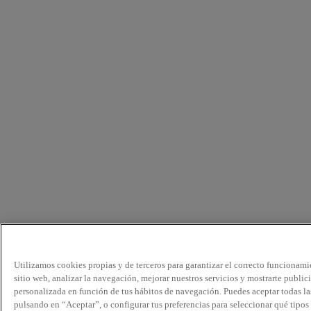
Utilizamos cookies propias y de terceros para garantizar el correcto funcionami
sitio web, analizar la navegación, mejorar nuestros servicios y mostrarte public
personalizada en función de tus hábitos de navegación. Puedes aceptar todas la
pulsando en “Aceptar”, o configurar tus preferencias para seleccionar qué tipos