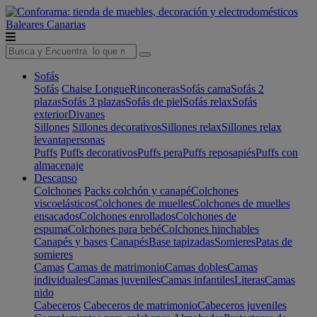
Baleares
Canarias
Sofás
Sofás
Chaise Longue
Rinconeras
Sofás cama
Sofás 2
plazas
Sofás 3 plazas
Sofás de piel
Sofás relax
Sofás
exterior
Divanes
Sillones
Sillones decorativos
Sillones relax
Sillones relax
levantapersonas
Puffs
Puffs decorativos
Puffs pera
Puffs reposapiés
Puffs con
almacenaje
Descanso
Colchones
Packs colchón y canapé
Colchones
viscoelásticos
Colchones de muelles
Colchones de muelles
ensacados
Colchones enrollados
Colchones de
espuma
Colchones para bebé
Colchones hinchables
Canapés y bases
Canapés
Base tapizadas
Somieres
Patas de
somieres
Camas
Camas de matrimonio
Camas dobles
Camas
individuales
Camas juveniles
Camas infantiles
Literas
Camas
nido
Cabeceros
Cabeceros de matrimonio
Cabeceros juveniles