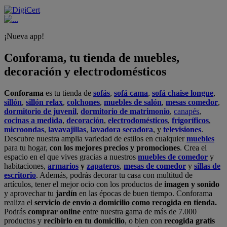
¡Nueva app!
Conforama, tu tienda de muebles,
decoración y electrodomésticos
Conforama
es tu tienda de
sofás
,
sofá cama
,
sofá chaise longue
,
sillón
,
sillón relax
,
colchones
,
muebles de salón
,
mesas comedor
,
dormitorio de juvenil
,
dormitorio de matrimonio
,
canapés
,
cocinas a medida
,
decoración
,
electrodomésticos
,
frigoríficos
,
microondas
,
lavavajillas
,
lavadora secadora
, y
televisiones
.
Descubre nuestra amplia variedad de estilos en cualquier
muebles
para tu hogar,
con los mejores precios y promociones
. Crea el
espacio en el que vives gracias a nuestros
muebles de comedor
y
habitaciones,
armarios
y
zapateros
,
mesas de comedor
y
sillas de
escritorio
. Además, podrás decorar tu casa con multitud de
artículos, tener el mejor ocio con los productos de
imagen y sonido
y aprovechar tu
jardín
en las épocas de buen tiempo. Conforama
realiza el
servicio de envío a domicilio como recogida en tienda.
Podrás
comprar online
entre nuestra gama de más de 7.000
productos y
recibirlo en tu domicilio
, o bien con
recogida gratis