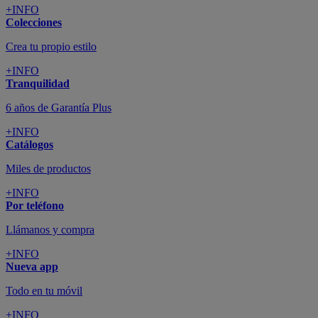
+INFO
Colecciones
Crea tu propio estilo
+INFO
Tranquilidad
6 años de Garantía Plus
+INFO
Catálogos
Miles de productos
+INFO
Por teléfono
Llámanos y compra
+INFO
Nueva app
Todo en tu móvil
+INFO