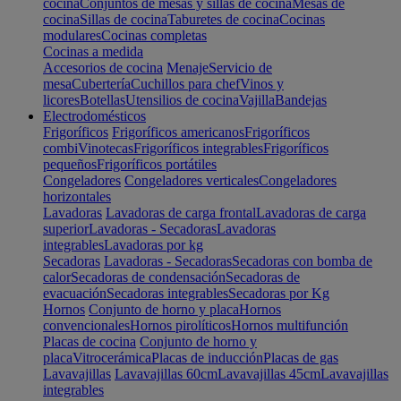
cocina
Conjuntos de mesas y sillas de cocina
Mesas de
cocina
Sillas de cocina
Taburetes de cocina
Cocinas
modulares
Cocinas completas
Cocinas a medida
Accesorios de cocina
Menaje
Servicio de
mesa
Cubertería
Cuchillos para chef
Vinos y
licores
Botellas
Utensilios de cocina
Vajilla
Bandejas
Electrodomésticos
Frigoríficos
Frigoríficos americanos
Frigoríficos
combi
Vinotecas
Frigoríficos integrables
Frigoríficos
pequeños
Frigoríficos portátiles
Congeladores
Congeladores verticales
Congeladores
horizontales
Lavadoras
Lavadoras de carga frontal
Lavadoras de carga
superior
Lavadoras - Secadoras
Lavadoras
integrables
Lavadoras por kg
Secadoras
Lavadoras - Secadoras
Secadoras con bomba de
calor
Secadoras de condensación
Secadoras de
evacuación
Secadoras integrables
Secadoras por Kg
Hornos
Conjunto de horno y placa
Hornos
convencionales
Hornos pirolíticos
Hornos multifunción
Placas de cocina
Conjunto de horno y
placa
Vitrocerámica
Placas de inducción
Placas de gas
Lavavajillas
Lavavajillas 60cm
Lavavajillas 45cm
Lavavajillas
integrables