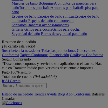
Muebles de baño
Botiquines
Conjuntos de muebles para
baño
Tocadores para baño
Armarios para baño
Repisa para
baño
Espejos de baño
Espejos de baño sin Luz
Espejos de baño
iluminados
Espejos de baño con aumento
Sanitarios
Bañeras
Lavabos
Mamparas
Grifería
Grifos para cocina
Grifos para ducha
Seguridad de baño
Barras de seguridad para baño
Resumen de tu pedido
¡Tu carrito está vacío!
Suscríbete a la newsletter
Todas las promociones
Colecciones
Conforama
Tarjeta Conforama
Financiación
Catálogos Conforama
Seguir Comprando
*Descuentos, cupones y servicios son aplicados en el carrito. Haz
clic en Tramitar Pedido para ver estos descuentos e importes
Pago 100% seguro
Total con descuento
(IVA incluido*)
Ir Al Carrito
Estado de mi pedido
Tiendas
Ayuda
Blog
App Conforama
Baleares
Canarias