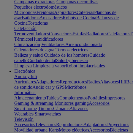
Campanas extractoras
Campanas decorativas
Pequeños electrodomésticos
Microondas
Freidoras
Aspiradores
Cafeteras
Planchas de
asar
Batidoras
Amasadores
Robots de Cocina
Balanzas de
Cocina
Tostadoras
Calefacción
Termoventiladores
Convectores
Estufas
Radiadores
Calefactores
D
Térmicos
Humidificadores
Climatización
Ventiladores
Aire acondicionado
Calentadores de agua
Termos eléctricos
Belleza y salud
Cuidado de los hombres
Cuidado
cabello
Cuidado dental
Salud y bienestar
Limpieza
Limpieza a vapor
Robot limpiacristales
Electrónica
Audio y hifi
Auriculares
Adaptadores
Reproductores
Radios
Altavoces
Hifi
Bar
de sonido
Audio car y GPS
Micrófonos
Informática
Almacenamiento
Tablets
Complementos
Portátiles
Impresoras
Gaming & streaming
Monitores gaming
Accesorios
Smart home
Timbres
Cámaras
Altavoces
Wearables
Smartwatches
Televisión
Accesorios
Televisores
Reproductores
Adaptadores
Proyectores
Movilidad urbana
Karts
Motos eléctricas
Accesorios
Bicicletas