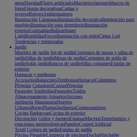
mesa
Navidad
Flores artificiales
Maceteros
Jarrones
Marcos de
fotos
Figuras decorativas
Cajitas y
joyeros
Relojes
Ambientadores
Iluminación
Lámparas
Iluminación decorativa
Iluminación para
muebles
Iluminación para dormitorio
Iluminación
exterior
Guirnaldas
Balizas
Smart
Light
Bombillas
Focos
Iluminación con rieles
Cintas Led
Tendencias y temporadas
Jardín
Muebles de jardín
Set de jardín
Conjuntos de mesas y sillas de
jardín
Sillas de jardín
Mesas de jardín
Conjuntos de sofás de
jardín
Sofás jardín
Bancos de jardín
Sillas colgantes
Estufas de
exterior
Hamacas y tumbonas
Accesorios
Balancines
Tumbonas
Hamacas
Columpios
Pérgolas
Cenadores
Carpas
Pérgolas
Parasoles
Sombrillas
Parasoles
Toldos
Almacenamiento
Armarios
Arcones
Jardinería
Maquinaria
Huertos
Urbanos
Riego
Plantas
Jardineras
Compostadores
Cocina
Barbacoas
Cocina de exterior
Decoración
Grifos y fuentes
Estatuas
Macetas
Termómetros y
estaciones metereológicas
Paneles
Cesped Artificial
Textil
Cojines de jardín
Fundas de jardín
Piscina
Plegable
Limpieza de piscinas
Ducha
Hinchable