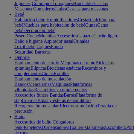
Juguetes
Columpios
Toboganes
Hinchables
Casitas
Mascotas
Comederos
Jaulas
Casetas para mascotas
Bebé
Habitación bebé
Humidificadores
Cestas
Colchón para
bebé
Muebles para habitación de bebé
Cunas
Cama
bebé
Decoración bebé
Paseo
Coche
Mochilas
Accesorios
Capazos
Carrito ligero
Baño e higiene
Aspirador nasal
Orinales
Textil bebé
Cojines
Funda
Seguridad
Barreras
Deporte
Equipamiento de cardio
Máquinas de remo
Bicicletas
spinning
Elípticas
Bicicletas estáticas
Recambios y
complementos
Cintas
Rodillos
Equipamiento de musculación
Bancos
Mancuernas
Máquinas
Plataformas
vibratorias
Recambios y complementos
Accesorios fitness
Bandas
Barras
Plataforma de
step
Cuerdas
Bolas y esferas de equilibrio
Recuperación muscular
Electroestimulación
Terapia de
percusión
Baño
Accesorios de baño
Colgadores
baño
Papeleras
Dispensadores
Toalleros
Jaboneras
Escobillero
Port
de ropa