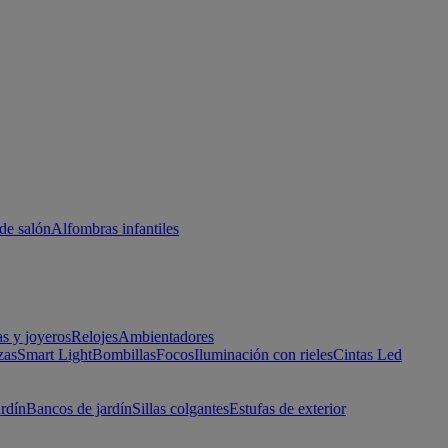
de salón
Alfombras infantiles
as y joyeros
Relojes
Ambientadores
zas
Smart Light
Bombillas
Focos
Iluminación con rieles
Cintas Led
ardín
Bancos de jardín
Sillas colgantes
Estufas de exterior