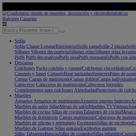
🔵Cambia tu electro con
-10% EXTRA
de descuento ☑️
AQUÍ
Baleares
Canarias
Sofás
Sofás
Chaise Longue
Rinconeras
Sofás cama
Sofás 2 plazas
Sofá
Sillones
Sillones decorativos
Sillones relax
Sillones relax levant
Puffs
Puffs decorativos
Puffs pera
Puffs reposapiés
Puffs con al
Descanso
Colchones
Packs colchón y canapé
Colchones viscoelásticos
Col
Canapés y bases
Canapés
Base tapizadas
Somieres
Patas de somi
Camas
Camas de matrimonio
Camas dobles
Camas individuales
Cabeceros
Cabeceros de matrimonio
Cabeceros juveniles
Complementos para colchones
Almohadas
Protectores de colch
Muebles
Armarios
Armarios de matrimonio
Armarios puertas batientes
Ar
Muebles de salón
Sillas
Mesas de salón
Muebles TV
Vitrinas
Apa
Muebles de cocina
Sillas de cocinas
Taburetes de cocina
Mesas d
Muebles de dormitorio
Camas matrimonio
Cabeceros de matrim
Muebles de oficina y teletrabajo
Escritorios
Sillas de escritorio
Es
Muebles de Gaming
Sillas gaming
Escritorios gaming
Sillas
Taburetes
Bancos
Sillas de comedor
Sillas infantiles
Complem