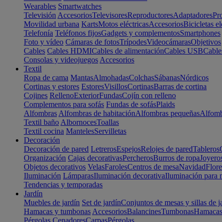
Wearables
Smartwatches
Televisión
Accesorios
Televisores
Reproductores
Adaptadores
Pr
Movilidad urbana
Karts
Motos eléctricas
Accesorios
Bicicletas el
Telefonía
Teléfonos fijos
Gadgets y complementos
Smartphones
Foto y vídeo
Cámaras de fotos
Trípodes
Videocámaras
Objetivos
Cables
Cables HDMI
Cables de alimentación
Cables USB
Cable
Consolas y videojuegos
Accesorios
Textil
Ropa de cama
Mantas
Almohadas
Colchas
Sábanas
Nórdicos
Cortinas y estores
Estores
Visillos
Cortinas
Barras de cortina
Cojines
Relleno
Exterior
Fundas
Cojín con relleno
Complementos para sofás
Fundas de sofás
Plaids
Alfombras
Alfombras de habitación
Alfombras pequeñas
Alfomb
Textil baño
Albornoces
Toallas
Textil cocina
Manteles
Servilletas
Decoración
Decoración de pared
Letreros
Espejos
Relojes de pared
Tableros
Organización
Cajas decorativas
Percheros
Burros de ropa
Joyero
Objetos decorativos
Velas
Faroles
Centros de mesa
Navidad
Flore
Iluminación
Lámparas
Iluminación decorativa
Iluminación para 
Tendencias y temporadas
Jardín
Muebles de jardín
Set de jardín
Conjuntos de mesas y sillas de j
Hamacas y tumbonas
Accesorios
Balancines
Tumbonas
Hamaca
Pérgolas
Cenadores
Carpas
Pérgolas