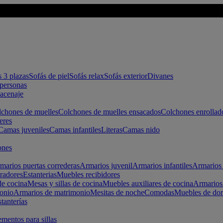
s 3 plazas
Sofás de piel
Sofás relax
Sofás exterior
Divanes
apersonas
macenaje
chones de muelles
Colchones de muelles ensacados
Colchones enrollad
eres
Camas juveniles
Camas infantiles
Literas
Camas nido
ones
marios puertas correderas
Armarios juvenil
Armarios infantiles
Armarios 
radores
Estanterias
Muebles recibidores
e cocina
Mesas y sillas de cocina
Muebles auxiliares de cocina
Armarios
onio
Armarios de matrimonio
Mesitas de noche
Comodas
Muebles de dor
tanterías
entos para sillas