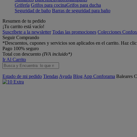
Grifería
Grifos para cocina
Grifos para ducha
Seguridad de baño
Barras de seguridad para baño
Resumen de tu pedido
¡Tu carrito está vacío!
Suscríbete a la newsletter
Todas las promociones
Colecciones Confo
Seguir Comprando
*Descuentos, cupones y servicios son aplicados en el carrito. Haz cli
Pago 100% seguro
Total con descuento
(IVA incluido*)
Ir Al Carrito
Estado de mi pedido
Tiendas
Ayuda
Blog
App Conforama
Baleares
C