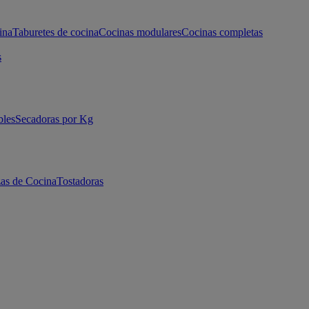
ina
Taburetes de cocina
Cocinas modulares
Cocinas completas
s
bles
Secadoras por Kg
as de Cocina
Tostadoras