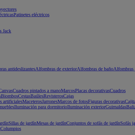
oyectores
éctricas
Patinetes eléctricos
s Jack
ras antideslizantes
Alfombras de exterior
Alfombras de baño
Alfombras 
Canvas
Cuadros pintados a mano
Marcos
Placas decorativas
Cuadros
s
Biombos
Cestas
Baúles
Revisteros
Cajas
s artificiales
Maceteros
Jarrones
Marcos de fotos
Figuras decorativas
Cajit
muebles
Iluminación para dormitorio
Iluminación exterior
Guirnaldas
Bali
ardín
Sillas de jardín
Mesas de jardín
Conjuntos de sofás de jardín
Sofás j
s
Columpios