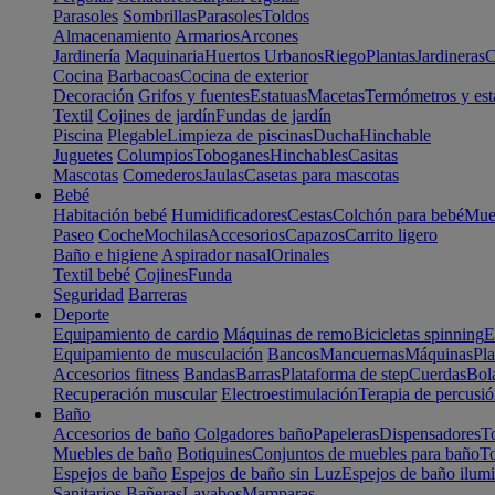
Parasoles
Sombrillas
Parasoles
Toldos
Almacenamiento
Armarios
Arcones
Jardinería
Maquinaria
Huertos Urbanos
Riego
Plantas
Jardineras
C
Cocina
Barbacoas
Cocina de exterior
Decoración
Grifos y fuentes
Estatuas
Macetas
Termómetros y est
Textil
Cojines de jardín
Fundas de jardín
Piscina
Plegable
Limpieza de piscinas
Ducha
Hinchable
Juguetes
Columpios
Toboganes
Hinchables
Casitas
Mascotas
Comederos
Jaulas
Casetas para mascotas
Bebé
Habitación bebé
Humidificadores
Cestas
Colchón para bebé
Mueb
Paseo
Coche
Mochilas
Accesorios
Capazos
Carrito ligero
Baño e higiene
Aspirador nasal
Orinales
Textil bebé
Cojines
Funda
Seguridad
Barreras
Deporte
Equipamiento de cardio
Máquinas de remo
Bicicletas spinning
E
Equipamiento de musculación
Bancos
Mancuernas
Máquinas
Pla
Accesorios fitness
Bandas
Barras
Plataforma de step
Cuerdas
Bola
Recuperación muscular
Electroestimulación
Terapia de percusi
Baño
Accesorios de baño
Colgadores baño
Papeleras
Dispensadores
To
Muebles de baño
Botiquines
Conjuntos de muebles para baño
To
Espejos de baño
Espejos de baño sin Luz
Espejos de baño ilum
Sanitarios
Bañeras
Lavabos
Mamparas