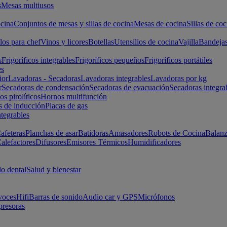
s
Mesas multiusos
cina
Conjuntos de mesas y sillas de cocina
Mesas de cocina
Sillas de coc
los para chef
Vinos y licores
Botellas
Utensilios de cocina
Vajilla
Bandeja
s
Frigoríficos integrables
Frigoríficos pequeños
Frigoríficos portátiles
es
ior
Lavadoras - Secadoras
Lavadoras integrables
Lavadoras por kg
r
Secadoras de condensación
Secadoras de evacuación
Secadoras integra
s pirolíticos
Hornos multifunción
s de inducción
Placas de gas
ntegrables
afeteras
Planchas de asar
Batidoras
Amasadores
Robots de Cocina
Balanz
alefactores
Difusores
Emisores Térmicos
Humidificadores
o dental
Salud y bienestar
voces
Hifi
Barras de sonido
Audio car y GPS
Micrófonos
presoras