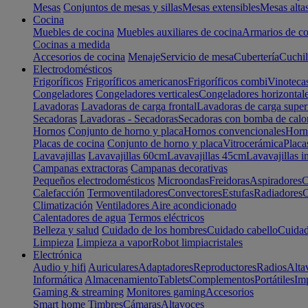
Mesas
Conjuntos de mesas y sillas
Mesas extensibles
Mesas alta
Cocina
Muebles de cocina
Muebles auxiliares de cocina
Armarios de co
Cocinas a medida
Accesorios de cocina
Menaje
Servicio de mesa
Cubertería
Cuchil
Electrodomésticos
Frigoríficos
Frigoríficos americanos
Frigoríficos combi
Vinoteca
Congeladores
Congeladores verticales
Congeladores horizontal
Lavadoras
Lavadoras de carga frontal
Lavadoras de carga super
Secadoras
Lavadoras - Secadoras
Secadoras con bomba de calo
Hornos
Conjunto de horno y placa
Hornos convencionales
Horno
Placas de cocina
Conjunto de horno y placa
Vitrocerámica
Placa
Lavavajillas
Lavavajillas 60cm
Lavavajillas 45cm
Lavavajillas i
Campanas extractoras
Campanas decorativas
Pequeños electrodomésticos
Microondas
Freidoras
Aspiradores
C
Calefacción
Termoventiladores
Convectores
Estufas
Radiadores
C
Climatización
Ventiladores
Aire acondicionado
Calentadores de agua
Termos eléctricos
Belleza y salud
Cuidado de los hombres
Cuidado cabello
Cuidad
Limpieza
Limpieza a vapor
Robot limpiacristales
Electrónica
Audio y hifi
Auriculares
Adaptadores
Reproductores
Radios
Alta
Informática
Almacenamiento
Tablets
Complementos
Portátiles
Im
Gaming & streaming
Monitores gaming
Accesorios
Smart home
Timbres
Cámaras
Altavoces