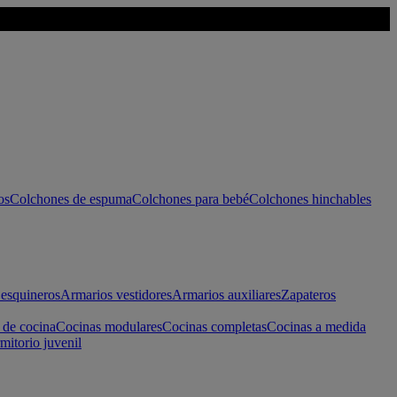
os
Colchones de espuma
Colchones para bebé
Colchones hinchables
esquineros
Armarios vestidores
Armarios auxiliares
Zapateros
 de cocina
Cocinas modulares
Cocinas completas
Cocinas a medida
mitorio juvenil