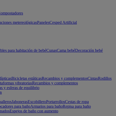
ompostadores
aciones metereológicas
Paneles
Cesped Artificial
les para habitación de bebé
Cunas
Cama bebé
Decoración bebé
lípticas
Bicicletas estáticas
Recambios y complementos
Cintas
Rodillos
taformas vibratorias
Recambios y complementos
s y esferas de equilibrio
ón
alleros
Jaboneras
Escobillero
Portarrollos
Cestas de ropa
cadores para baño
Armarios para baño
Repisa para baño
inados
Espejos de baño con aumento