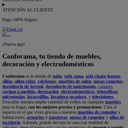
ATENCIÓN AL CLIENTE
Pago 100% Seguro
¡Nueva app!
Conforama, tu tienda de muebles,
decoración y electrodomésticos
Conforama
es tu tienda de
sofás
,
sofá cama
,
sofá chaise longue
,
sillón
,
sillón relax
,
colchones
,
muebles de salón
,
mesas comedor
,
dormitorio de juvenil
,
dormitorio de matrimonio
,
canapés
,
cocinas a medida
,
decoración
,
electrodomésticos
,
frigoríficos
,
microondas
,
lavavajillas
,
lavadora secadora
, y
televisiones
.
Descubre nuestra amplia variedad de estilos en cualquier
muebles
para tu hogar,
con los mejores precios y promociones
. Crea el
espacio en el que vives gracias a nuestros
muebles de comedor
y
habitaciones,
armarios
y
zapateros
,
mesas de comedor
y
sillas de
escritorio
. Además, podrás decorar tu casa con multitud de
artículos, tener el mejor ocio con los productos de
imagen y sonido