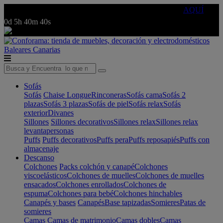
🔵Cambia tu electro con
-10% EXTRA
de descuento ☑️
AQUÍ
0d
5h
40m
40s
Baleares
Canarias
Sofás
Sofás
Chaise Longue
Rinconeras
Sofás cama
Sofás 2
plazas
Sofás 3 plazas
Sofás de piel
Sofás relax
Sofás
exterior
Divanes
Sillones
Sillones decorativos
Sillones relax
Sillones relax
levantapersonas
Puffs
Puffs decorativos
Puffs pera
Puffs reposapiés
Puffs con
almacenaje
Descanso
Colchones
Packs colchón y canapé
Colchones
viscoelásticos
Colchones de muelles
Colchones de muelles
ensacados
Colchones enrollados
Colchones de
espuma
Colchones para bebé
Colchones hinchables
Canapés y bases
Canapés
Base tapizadas
Somieres
Patas de
somieres
Camas
Camas de matrimonio
Camas dobles
Camas