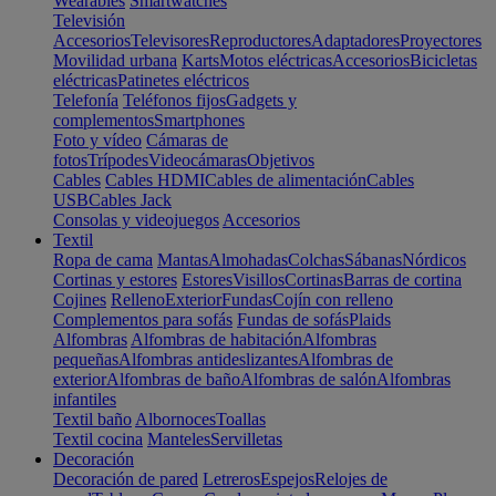
Wearables
Smartwatches
Televisión
Accesorios
Televisores
Reproductores
Adaptadores
Proyectores
Movilidad urbana
Karts
Motos eléctricas
Accesorios
Bicicletas
eléctricas
Patinetes eléctricos
Telefonía
Teléfonos fijos
Gadgets y
complementos
Smartphones
Foto y vídeo
Cámaras de
fotos
Trípodes
Videocámaras
Objetivos
Cables
Cables HDMI
Cables de alimentación
Cables
USB
Cables Jack
Consolas y videojuegos
Accesorios
Textil
Ropa de cama
Mantas
Almohadas
Colchas
Sábanas
Nórdicos
Cortinas y estores
Estores
Visillos
Cortinas
Barras de cortina
Cojines
Relleno
Exterior
Fundas
Cojín con relleno
Complementos para sofás
Fundas de sofás
Plaids
Alfombras
Alfombras de habitación
Alfombras
pequeñas
Alfombras antideslizantes
Alfombras de
exterior
Alfombras de baño
Alfombras de salón
Alfombras
infantiles
Textil baño
Albornoces
Toallas
Textil cocina
Manteles
Servilletas
Decoración
Decoración de pared
Letreros
Espejos
Relojes de