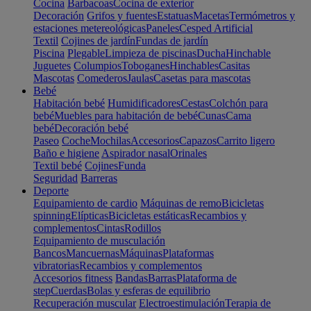
Cocina
Barbacoas
Cocina de exterior
Decoración
Grifos y fuentes
Estatuas
Macetas
Termómetros y
estaciones metereológicas
Paneles
Cesped Artificial
Textil
Cojines de jardín
Fundas de jardín
Piscina
Plegable
Limpieza de piscinas
Ducha
Hinchable
Juguetes
Columpios
Toboganes
Hinchables
Casitas
Mascotas
Comederos
Jaulas
Casetas para mascotas
Bebé
Habitación bebé
Humidificadores
Cestas
Colchón para
bebé
Muebles para habitación de bebé
Cunas
Cama
bebé
Decoración bebé
Paseo
Coche
Mochilas
Accesorios
Capazos
Carrito ligero
Baño e higiene
Aspirador nasal
Orinales
Textil bebé
Cojines
Funda
Seguridad
Barreras
Deporte
Equipamiento de cardio
Máquinas de remo
Bicicletas
spinning
Elípticas
Bicicletas estáticas
Recambios y
complementos
Cintas
Rodillos
Equipamiento de musculación
Bancos
Mancuernas
Máquinas
Plataformas
vibratorias
Recambios y complementos
Accesorios fitness
Bandas
Barras
Plataforma de
step
Cuerdas
Bolas y esferas de equilibrio
Recuperación muscular
Electroestimulación
Terapia de