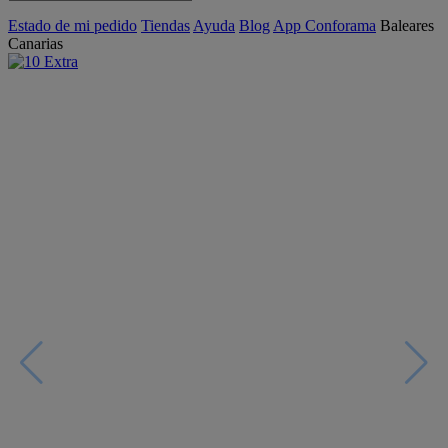
Estado de mi pedido
Tiendas
Ayuda
Blog
App Conforama
Baleares
Canarias