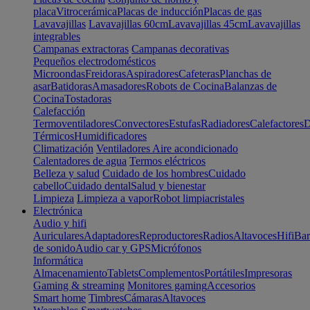
placa
Vitrocerámica
Placas de inducción
Placas de gas
Lavavajillas
Lavavajillas 60cm
Lavavajillas 45cm
Lavavajillas
integrables
Campanas extractoras
Campanas decorativas
Pequeños electrodomésticos
Microondas
Freidoras
Aspiradores
Cafeteras
Planchas de
asar
Batidoras
Amasadores
Robots de Cocina
Balanzas de
Cocina
Tostadoras
Calefacción
Termoventiladores
Convectores
Estufas
Radiadores
Calefactores
D
Térmicos
Humidificadores
Climatización
Ventiladores
Aire acondicionado
Calentadores de agua
Termos eléctricos
Belleza y salud
Cuidado de los hombres
Cuidado
cabello
Cuidado dental
Salud y bienestar
Limpieza
Limpieza a vapor
Robot limpiacristales
Electrónica
Audio y hifi
Auriculares
Adaptadores
Reproductores
Radios
Altavoces
Hifi
Bar
de sonido
Audio car y GPS
Micrófonos
Informática
Almacenamiento
Tablets
Complementos
Portátiles
Impresoras
Gaming & streaming
Monitores gaming
Accesorios
Smart home
Timbres
Cámaras
Altavoces