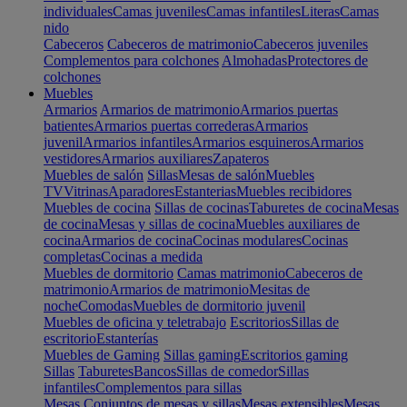
individuales
Camas juveniles
Camas infantiles
Literas
Camas
nido
Cabeceros
Cabeceros de matrimonio
Cabeceros juveniles
Complementos para colchones
Almohadas
Protectores de
colchones
Muebles
Armarios
Armarios de matrimonio
Armarios puertas
batientes
Armarios puertas correderas
Armarios
juvenil
Armarios infantiles
Armarios esquineros
Armarios
vestidores
Armarios auxiliares
Zapateros
Muebles de salón
Sillas
Mesas de salón
Muebles
TV
Vitrinas
Aparadores
Estanterias
Muebles recibidores
Muebles de cocina
Sillas de cocinas
Taburetes de cocina
Mesas
de cocina
Mesas y sillas de cocina
Muebles auxiliares de
cocina
Armarios de cocina
Cocinas modulares
Cocinas
completas
Cocinas a medida
Muebles de dormitorio
Camas matrimonio
Cabeceros de
matrimonio
Armarios de matrimonio
Mesitas de
noche
Comodas
Muebles de dormitorio juvenil
Muebles de oficina y teletrabajo
Escritorios
Sillas de
escritorio
Estanterías
Muebles de Gaming
Sillas gaming
Escritorios gaming
Sillas
Taburetes
Bancos
Sillas de comedor
Sillas
infantiles
Complementos para sillas
Mesas
Conjuntos de mesas y sillas
Mesas extensibles
Mesas