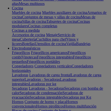
altas
Mesas multiusos
Cocina
Muebles de cocina
Muebles auxiliares de cocina
Armarios de
cocina
Conjuntos de mesas y sillas de cocina
Mesas de
cocina
Sillas de cocina
Taburetes de cocina
Cocinas
modulares
Cocinas completas
Cocinas a medida
Accesorios de cocina
Menaje
Servicio de
mesa
Cubertería
Cuchillos para chef
Vinos y
licores
Botellas
Utensilios de cocina
Vajilla
Bandejas
Electrodomésticos
Frigoríficos
Frigoríficos americanos
Frigoríficos
combi
Vinotecas
Frigoríficos integrables
Frigoríficos
pequeños
Frigoríficos portátiles
Congeladores
Congeladores verticales
Congeladores
horizontales
Lavadoras
Lavadoras de carga frontal
Lavadoras de carga
superior
Lavadoras - Secadoras
Lavadoras
integrables
Lavadoras por kg
Secadoras
Lavadoras - Secadoras
Secadoras con bomba de
calor
Secadoras de condensación
Secadoras de
evacuación
Secadoras integrables
Secadoras por Kg
Hornos
Conjunto de horno y placa
Hornos
convencionales
Hornos pirolíticos
Hornos multifunción
Placas de cocina
Conjunto de horno y