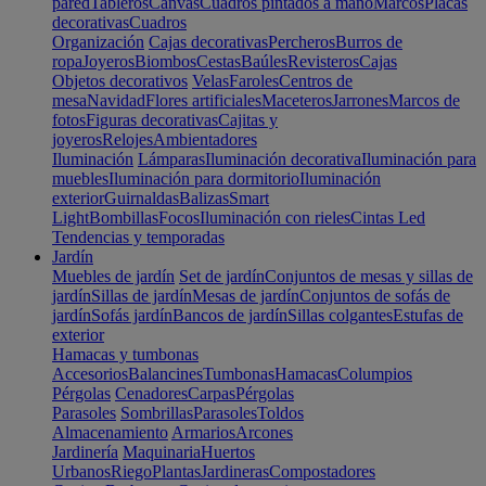
pared
Tableros
Canvas
Cuadros pintados a mano
Marcos
Placas
decorativas
Cuadros
Organización
Cajas decorativas
Percheros
Burros de
ropa
Joyeros
Biombos
Cestas
Baúles
Revisteros
Cajas
Objetos decorativos
Velas
Faroles
Centros de
mesa
Navidad
Flores artificiales
Maceteros
Jarrones
Marcos de
fotos
Figuras decorativas
Cajitas y
joyeros
Relojes
Ambientadores
Iluminación
Lámparas
Iluminación decorativa
Iluminación para
muebles
Iluminación para dormitorio
Iluminación
exterior
Guirnaldas
Balizas
Smart
Light
Bombillas
Focos
Iluminación con rieles
Cintas Led
Tendencias y temporadas
Jardín
Muebles de jardín
Set de jardín
Conjuntos de mesas y sillas de
jardín
Sillas de jardín
Mesas de jardín
Conjuntos de sofás de
jardín
Sofás jardín
Bancos de jardín
Sillas colgantes
Estufas de
exterior
Hamacas y tumbonas
Accesorios
Balancines
Tumbonas
Hamacas
Columpios
Pérgolas
Cenadores
Carpas
Pérgolas
Parasoles
Sombrillas
Parasoles
Toldos
Almacenamiento
Armarios
Arcones
Jardinería
Maquinaria
Huertos
Urbanos
Riego
Plantas
Jardineras
Compostadores