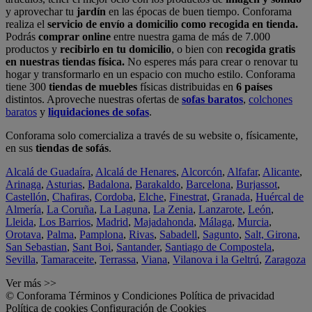
y aprovechar tu
jardín
en las épocas de buen tiempo. Conforama
realiza el
servicio de envío a domicilio como recogida en tienda.
Podrás
comprar online
entre nuestra gama de más de 7.000
productos y
recibirlo en tu domicilio
, o bien con
recogida gratis
en nuestras tiendas física.
No esperes más para crear o renovar tu
hogar y transformarlo en un espacio con mucho estilo. Conforama
tiene 300
tiendas de muebles
físicas distribuidas en
6 países
distintos. Aproveche nuestras ofertas de
sofas baratos
,
colchones
baratos
y
liquidaciones de sofas
.
Conforama solo comercializa a través de su website o, físicamente,
en sus
tiendas de sofás
.
Alcalá de Guadaíra
,
Alcalá de Henares
,
Alcorcón
,
Alfafar
,
Alicante
,
Arinaga
,
Asturias
,
Badalona
,
Barakaldo
,
Barcelona
,
Burjassot
,
Castellón
,
Chafiras
,
Cordoba
,
Elche
,
Finestrat
,
Granada
,
Huércal de
Almería
,
La Coruña
,
La Laguna
,
La Zenia
,
Lanzarote
,
León
,
Lleida
,
Los Barrios
,
Madrid
,
Majadahonda
,
Málaga
,
Murcia
,
Orotava
,
Palma
,
Pamplona
,
Rivas
,
Sabadell
,
Sagunto
,
Salt, Girona
,
San Sebastian
,
Sant Boi
,
Santander
,
Santiago de Compostela
,
Sevilla
,
Tamaraceite
,
Terrassa
,
Viana
,
Vilanova i la Geltrú
,
Zaragoza
Ver más >>
© Conforama
Términos y Condiciones
Política de privacidad
Política de cookies
Configuración de Cookies