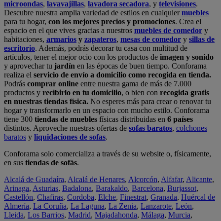
microondas
,
lavavajillas
,
lavadora secadora
, y
televisiones
.
Descubre nuestra amplia variedad de estilos en cualquier
muebles
para tu hogar,
con los mejores precios y promociones
. Crea el
espacio en el que vives gracias a nuestros
muebles de comedor
y
habitaciones,
armarios
y
zapateros
,
mesas de comedor
y
sillas de
escritorio
. Además, podrás decorar tu casa con multitud de
artículos, tener el mejor ocio con los productos de
imagen y sonido
y aprovechar tu
jardín
en las épocas de buen tiempo. Conforama
realiza el
servicio de envío a domicilio como recogida en tienda.
Podrás
comprar online
entre nuestra gama de más de 7.000
productos y
recibirlo en tu domicilio
, o bien con
recogida gratis
en nuestras tiendas física.
No esperes más para crear o renovar tu
hogar y transformarlo en un espacio con mucho estilo. Conforama
tiene 300
tiendas de muebles
físicas distribuidas en
6 países
distintos. Aproveche nuestras ofertas de
sofas baratos
,
colchones
baratos
y
liquidaciones de sofas
.
Conforama solo comercializa a través de su website o, físicamente,
en sus
tiendas de sofás
.
Alcalá de Guadaíra
,
Alcalá de Henares
,
Alcorcón
,
Alfafar
,
Alicante
,
Arinaga
,
Asturias
,
Badalona
,
Barakaldo
,
Barcelona
,
Burjassot
,
Castellón
,
Chafiras
,
Cordoba
,
Elche
,
Finestrat
,
Granada
,
Huércal de
Almería
,
La Coruña
,
La Laguna
,
La Zenia
,
Lanzarote
,
León
,
Lleida
,
Los Barrios
,
Madrid
,
Majadahonda
,
Málaga
,
Murcia
,