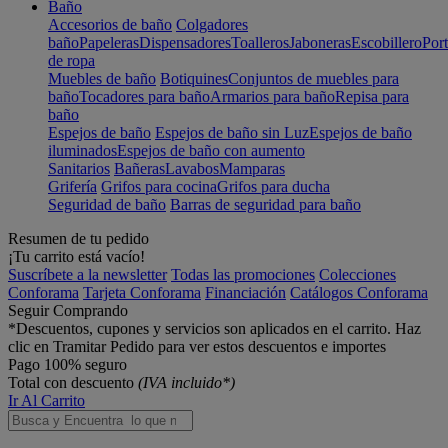
Baño
Accesorios de baño
Colgadores
baño
Papeleras
Dispensadores
Toalleros
Jaboneras
Escobillero
Port
de ropa
Muebles de baño
Botiquines
Conjuntos de muebles para
baño
Tocadores para baño
Armarios para baño
Repisa para
baño
Espejos de baño
Espejos de baño sin Luz
Espejos de baño
iluminados
Espejos de baño con aumento
Sanitarios
Bañeras
Lavabos
Mamparas
Grifería
Grifos para cocina
Grifos para ducha
Seguridad de baño
Barras de seguridad para baño
Resumen de tu pedido
¡Tu carrito está vacío!
Suscríbete a la newsletter
Todas las promociones
Colecciones
Conforama
Tarjeta Conforama
Financiación
Catálogos Conforama
Seguir Comprando
*Descuentos, cupones y servicios son aplicados en el carrito. Haz
clic en Tramitar Pedido para ver estos descuentos e importes
Pago 100% seguro
Total con descuento
(IVA incluido*)
Ir Al Carrito