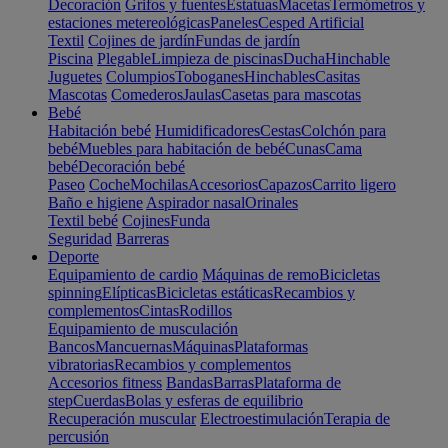
Decoración
Grifos y fuentes
Estatuas
Macetas
Termómetros y
estaciones metereológicas
Paneles
Cesped Artificial
Textil
Cojines de jardín
Fundas de jardín
Piscina
Plegable
Limpieza de piscinas
Ducha
Hinchable
Juguetes
Columpios
Toboganes
Hinchables
Casitas
Mascotas
Comederos
Jaulas
Casetas para mascotas
Bebé
Habitación bebé
Humidificadores
Cestas
Colchón para
bebé
Muebles para habitación de bebé
Cunas
Cama
bebé
Decoración bebé
Paseo
Coche
Mochilas
Accesorios
Capazos
Carrito ligero
Baño e higiene
Aspirador nasal
Orinales
Textil bebé
Cojines
Funda
Seguridad
Barreras
Deporte
Equipamiento de cardio
Máquinas de remo
Bicicletas
spinning
Elípticas
Bicicletas estáticas
Recambios y
complementos
Cintas
Rodillos
Equipamiento de musculación
Bancos
Mancuernas
Máquinas
Plataformas
vibratorias
Recambios y complementos
Accesorios fitness
Bandas
Barras
Plataforma de
step
Cuerdas
Bolas y esferas de equilibrio
Recuperación muscular
Electroestimulación
Terapia de
percusión