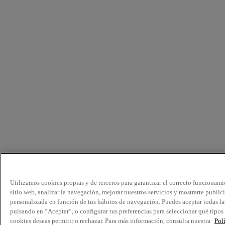
Utilizamos cookies propias y de terceros para garantizar el correcto funcionami
sitio web, analizar la navegación, mejorar nuestros servicios y mostrarte public
personalizada en función de tus hábitos de navegación. Puedes aceptar todas la
pulsando en “Aceptar”, o configurar tus preferencias para seleccionar qué tipos
cookies deseas permitir o rechazar. Para más información, consulta nuestra
Pol