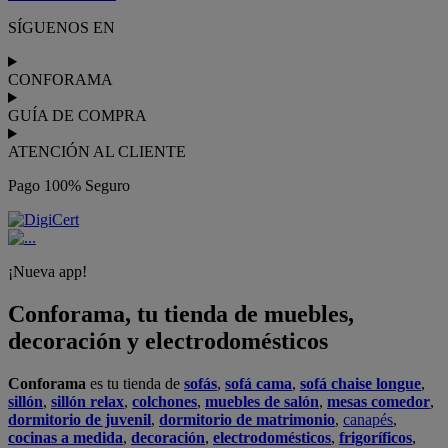
SÍGUENOS EN
CONFORAMA
GUÍA DE COMPRA
ATENCIÓN AL CLIENTE
Pago 100% Seguro
¡Nueva app!
Conforama, tu tienda de muebles,
decoración y electrodomésticos
Conforama
es tu tienda de
sofás
,
sofá cama
,
sofá chaise longue
,
sillón
,
sillón relax
,
colchones
,
muebles de salón
,
mesas comedor
,
dormitorio de juvenil
,
dormitorio de matrimonio
,
canapés
,
cocinas a medida
,
decoración
,
electrodomésticos
,
frigoríficos
,