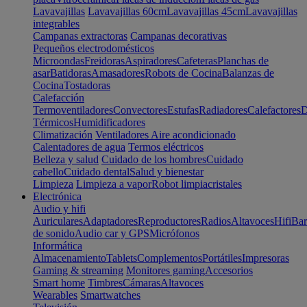
Lavavajillas
Lavavajillas 60cm
Lavavajillas 45cm
Lavavajillas
integrables
Campanas extractoras
Campanas decorativas
Pequeños electrodomésticos
Microondas
Freidoras
Aspiradores
Cafeteras
Planchas de
asar
Batidoras
Amasadores
Robots de Cocina
Balanzas de
Cocina
Tostadoras
Calefacción
Termoventiladores
Convectores
Estufas
Radiadores
Calefactores
D
Térmicos
Humidificadores
Climatización
Ventiladores
Aire acondicionado
Calentadores de agua
Termos eléctricos
Belleza y salud
Cuidado de los hombres
Cuidado
cabello
Cuidado dental
Salud y bienestar
Limpieza
Limpieza a vapor
Robot limpiacristales
Electrónica
Audio y hifi
Auriculares
Adaptadores
Reproductores
Radios
Altavoces
Hifi
Bar
de sonido
Audio car y GPS
Micrófonos
Informática
Almacenamiento
Tablets
Complementos
Portátiles
Impresoras
Gaming & streaming
Monitores gaming
Accesorios
Smart home
Timbres
Cámaras
Altavoces
Wearables
Smartwatches