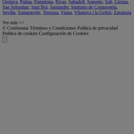
Orotava
,
Palma
,
Pamplona
,
Rivas
,
Sabadell
,
Sagunto
,
Salt, Girona
,
San Sebastian
,
Sant Boi
,
Santander
,
Santiago de Compostela
,
Sevilla
,
Tamaraceite
,
Terrassa
,
Viana
,
Vilanova i la Geltrú
,
Zaragoza
Ver más >>
© Conforama
Términos y Condiciones
Política de privacidad
Política de cookies
Configuración de Cookies