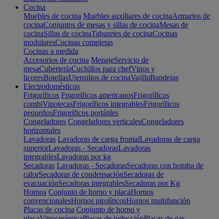
Cocina
Muebles de cocina
Muebles auxiliares de cocina
Armarios de
cocina
Conjuntos de mesas y sillas de cocina
Mesas de
cocina
Sillas de cocina
Taburetes de cocina
Cocinas
modulares
Cocinas completas
Cocinas a medida
Accesorios de cocina
Menaje
Servicio de
mesa
Cubertería
Cuchillos para chef
Vinos y
licores
Botellas
Utensilios de cocina
Vajilla
Bandejas
Electrodomésticos
Frigoríficos
Frigoríficos americanos
Frigoríficos
combi
Vinotecas
Frigoríficos integrables
Frigoríficos
pequeños
Frigoríficos portátiles
Congeladores
Congeladores verticales
Congeladores
horizontales
Lavadoras
Lavadoras de carga frontal
Lavadoras de carga
superior
Lavadoras - Secadoras
Lavadoras
integrables
Lavadoras por kg
Secadoras
Lavadoras - Secadoras
Secadoras con bomba de
calor
Secadoras de condensación
Secadoras de
evacuación
Secadoras integrables
Secadoras por Kg
Hornos
Conjunto de horno y placa
Hornos
convencionales
Hornos pirolíticos
Hornos multifunción
Placas de cocina
Conjunto de horno y
placa
Vitrocerámica
Placas de inducción
Placas de gas