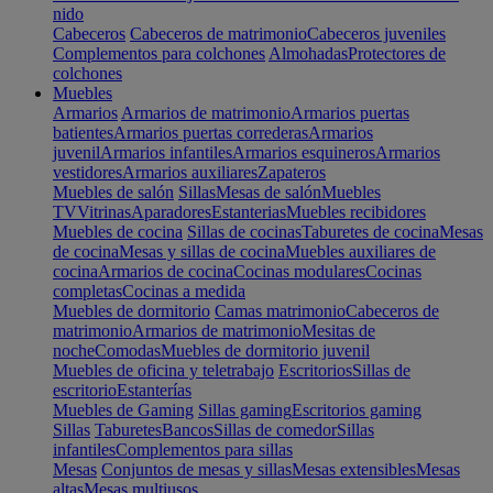
nido
Cabeceros
Cabeceros de matrimonio
Cabeceros juveniles
Complementos para colchones
Almohadas
Protectores de
colchones
Muebles
Armarios
Armarios de matrimonio
Armarios puertas
batientes
Armarios puertas correderas
Armarios
juvenil
Armarios infantiles
Armarios esquineros
Armarios
vestidores
Armarios auxiliares
Zapateros
Muebles de salón
Sillas
Mesas de salón
Muebles
TV
Vitrinas
Aparadores
Estanterias
Muebles recibidores
Muebles de cocina
Sillas de cocinas
Taburetes de cocina
Mesas
de cocina
Mesas y sillas de cocina
Muebles auxiliares de
cocina
Armarios de cocina
Cocinas modulares
Cocinas
completas
Cocinas a medida
Muebles de dormitorio
Camas matrimonio
Cabeceros de
matrimonio
Armarios de matrimonio
Mesitas de
noche
Comodas
Muebles de dormitorio juvenil
Muebles de oficina y teletrabajo
Escritorios
Sillas de
escritorio
Estanterías
Muebles de Gaming
Sillas gaming
Escritorios gaming
Sillas
Taburetes
Bancos
Sillas de comedor
Sillas
infantiles
Complementos para sillas
Mesas
Conjuntos de mesas y sillas
Mesas extensibles
Mesas
altas
Mesas multiusos