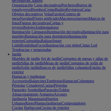
decorativas
Cuadros
Organización
Cajas decorativas
Percheros
Burros de
ropa
Joyeros
Biombos
Cestas
Baúles
Revisteros
Cajas
Objetos decorativos
Velas
Faroles
Centros de
mesa
Navidad
Flores artificiales
Maceteros
Jarrones
Marcos de
fotos
Figuras decorativas
Cajitas y
joyeros
Relojes
Ambientadores
Iluminación
Lámparas
Iluminación decorativa
Iluminación para
muebles
Iluminación para dormitorio
Iluminación
exterior
Guirnaldas
Balizas
Smart
Light
Bombillas
Focos
Iluminación con rieles
Cintas Led
Tendencias y temporadas
Jardín
Muebles de jardín
Set de jardín
Conjuntos de mesas y sillas de
jardín
Sillas de jardín
Mesas de jardín
Conjuntos de sofás de
jardín
Sofás jardín
Bancos de jardín
Sillas colgantes
Estufas de
exterior
Hamacas y tumbonas
Accesorios
Balancines
Tumbonas
Hamacas
Columpios
Pérgolas
Cenadores
Carpas
Pérgolas
Parasoles
Sombrillas
Parasoles
Toldos
Almacenamiento
Armarios
Arcones
Jardinería
Maquinaria
Huertos
Urbanos
Riego
Plantas
Jardineras
Compostadores
Cocina
Barbacoas
Cocina de exterior