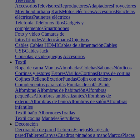
Televisión
Accesorios
Televisores
Reproductores
Adaptadores
Proyectores
Movilidad urbana
Karts
Motos eléctricas
Accesorios
Bicicletas
eléctricas
Patinetes eléctricos
Telefonía
Teléfonos fijos
Gadgets y
complementos
Smartphones
Foto y vídeo
Cámaras de
fotos
Trípodes
Videocámaras
Objetivos
Cables
Cables HDMI
Cables de alimentación
Cables
USB
Cables Jack
Consolas y videojuegos
Accesorios
Textil
Ropa de cama
Mantas
Almohadas
Colchas
Sábanas
Nórdicos
Cortinas y estores
Estores
Visillos
Cortinas
Barras de cortina
Cojines
Relleno
Exterior
Fundas
Cojín con relleno
Complementos para sofás
Fundas de sofás
Plaids
Alfombras
Alfombras de habitación
Alfombras
pequeñas
Alfombras antideslizantes
Alfombras de
exterior
Alfombras de baño
Alfombras de salón
Alfombras
infantiles
Textil baño
Albornoces
Toallas
Textil cocina
Manteles
Servilletas
Decoración
Decoración de pared
Letreros
Espejos
Relojes de
pared
Tableros
Canvas
Cuadros pintados a mano
Marcos
Placas