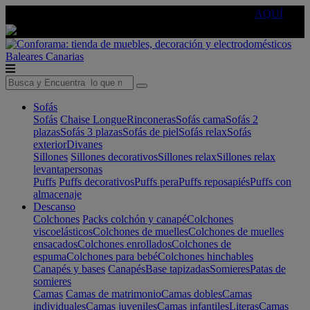
🔵Cambia tu electro con
-10% EXTRA
de descuento ☑️
AQUÍ
Baleares
Canarias
Sofás
Sofás
Chaise Longue
Rinconeras
Sofás cama
Sofás 2
plazas
Sofás 3 plazas
Sofás de piel
Sofás relax
Sofás
exterior
Divanes
Sillones
Sillones decorativos
Sillones relax
Sillones relax
levantapersonas
Puffs
Puffs decorativos
Puffs pera
Puffs reposapiés
Puffs con
almacenaje
Descanso
Colchones
Packs colchón y canapé
Colchones
viscoelásticos
Colchones de muelles
Colchones de muelles
ensacados
Colchones enrollados
Colchones de
espuma
Colchones para bebé
Colchones hinchables
Canapés y bases
Canapés
Base tapizadas
Somieres
Patas de
somieres
Camas
Camas de matrimonio
Camas dobles
Camas
individuales
Camas juveniles
Camas infantiles
Literas
Camas