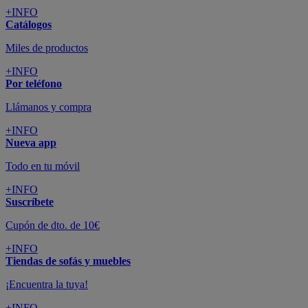
Suscríbete
Cupón de dto. de 10€
+INFO
Tiendas de sofás y muebles
¡Encuentra la tuya!
+INFO
Tu cuenta
Promociones exclusivas
+INFO
El blog
Busca tu inspiración
+INFO
Grandes marcas de muebles, sofás,
colchones y electrodomésticos