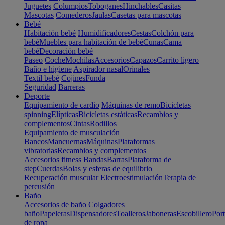
Juguetes
Columpios
Toboganes
Hinchables
Casitas
Mascotas
Comederos
Jaulas
Casetas para mascotas
Bebé
Habitación bebé
Humidificadores
Cestas
Colchón para
bebé
Muebles para habitación de bebé
Cunas
Cama
bebé
Decoración bebé
Paseo
Coche
Mochilas
Accesorios
Capazos
Carrito ligero
Baño e higiene
Aspirador nasal
Orinales
Textil bebé
Cojines
Funda
Seguridad
Barreras
Deporte
Equipamiento de cardio
Máquinas de remo
Bicicletas
spinning
Elípticas
Bicicletas estáticas
Recambios y
complementos
Cintas
Rodillos
Equipamiento de musculación
Bancos
Mancuernas
Máquinas
Plataformas
vibratorias
Recambios y complementos
Accesorios fitness
Bandas
Barras
Plataforma de
step
Cuerdas
Bolas y esferas de equilibrio
Recuperación muscular
Electroestimulación
Terapia de
percusión
Baño
Accesorios de baño
Colgadores
baño
Papeleras
Dispensadores
Toalleros
Jaboneras
Escobillero
Port
de ropa