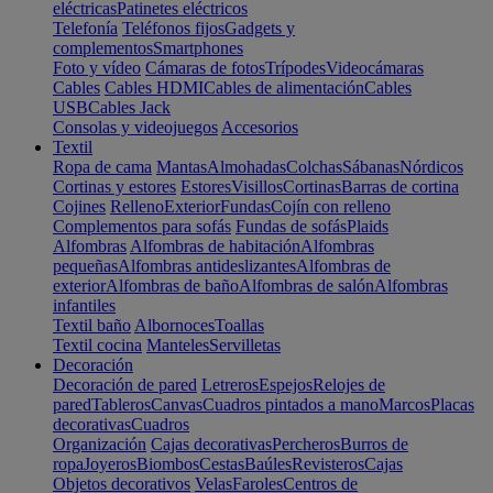
eléctricas
Patinetes eléctricos
Telefonía
Teléfonos fijos
Gadgets y
complementos
Smartphones
Foto y vídeo
Cámaras de fotos
Trípodes
Videocámaras
Cables
Cables HDMI
Cables de alimentación
Cables
USB
Cables Jack
Consolas y videojuegos
Accesorios
Textil
Ropa de cama
Mantas
Almohadas
Colchas
Sábanas
Nórdicos
Cortinas y estores
Estores
Visillos
Cortinas
Barras de cortina
Cojines
Relleno
Exterior
Fundas
Cojín con relleno
Complementos para sofás
Fundas de sofás
Plaids
Alfombras
Alfombras de habitación
Alfombras
pequeñas
Alfombras antideslizantes
Alfombras de
exterior
Alfombras de baño
Alfombras de salón
Alfombras
infantiles
Textil baño
Albornoces
Toallas
Textil cocina
Manteles
Servilletas
Decoración
Decoración de pared
Letreros
Espejos
Relojes de
pared
Tableros
Canvas
Cuadros pintados a mano
Marcos
Placas
decorativas
Cuadros
Organización
Cajas decorativas
Percheros
Burros de
ropa
Joyeros
Biombos
Cestas
Baúles
Revisteros
Cajas
Objetos decorativos
Velas
Faroles
Centros de