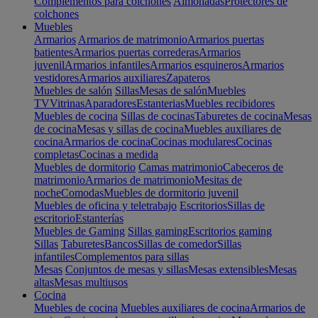
Complementos para colchones
Almohadas
Protectores de
colchones
Muebles
Armarios
Armarios de matrimonio
Armarios puertas
batientes
Armarios puertas correderas
Armarios
juvenil
Armarios infantiles
Armarios esquineros
Armarios
vestidores
Armarios auxiliares
Zapateros
Muebles de salón
Sillas
Mesas de salón
Muebles
TV
Vitrinas
Aparadores
Estanterias
Muebles recibidores
Muebles de cocina
Sillas de cocinas
Taburetes de cocina
Mesas
de cocina
Mesas y sillas de cocina
Muebles auxiliares de
cocina
Armarios de cocina
Cocinas modulares
Cocinas
completas
Cocinas a medida
Muebles de dormitorio
Camas matrimonio
Cabeceros de
matrimonio
Armarios de matrimonio
Mesitas de
noche
Comodas
Muebles de dormitorio juvenil
Muebles de oficina y teletrabajo
Escritorios
Sillas de
escritorio
Estanterías
Muebles de Gaming
Sillas gaming
Escritorios gaming
Sillas
Taburetes
Bancos
Sillas de comedor
Sillas
infantiles
Complementos para sillas
Mesas
Conjuntos de mesas y sillas
Mesas extensibles
Mesas
altas
Mesas multiusos
Cocina
Muebles de cocina
Muebles auxiliares de cocina
Armarios de