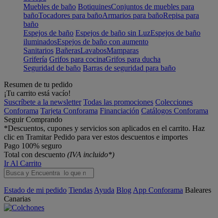
Muebles de baño
Botiquines
Conjuntos de muebles para
baño
Tocadores para baño
Armarios para baño
Repisa para
baño
Espejos de baño
Espejos de baño sin Luz
Espejos de baño
iluminados
Espejos de baño con aumento
Sanitarios
Bañeras
Lavabos
Mamparas
Grifería
Grifos para cocina
Grifos para ducha
Seguridad de baño
Barras de seguridad para baño
Resumen de tu pedido
¡Tu carrito está vacío!
Suscríbete a la newsletter
Todas las promociones
Colecciones
Conforama
Tarjeta Conforama
Financiación
Catálogos Conforama
Seguir Comprando
*Descuentos, cupones y servicios son aplicados en el carrito. Haz
clic en Tramitar Pedido para ver estos descuentos e importes
Pago 100% seguro
Total con descuento
(IVA incluido*)
Ir Al Carrito
Estado de mi pedido
Tiendas
Ayuda
Blog
App Conforama
Baleares
Canarias