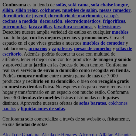
en nuestras tiendas física.
No esperes más para crear o renovar tu
hogar y transformarlo en un espacio con mucho estilo. Conforama
tiene 300
tiendas de muebles
físicas distribuidas en
6 países
distintos. Aproveche nuestras ofertas de
sofas baratos
,
colchones
baratos
y
liquidaciones de sofas
.
Conforama solo comercializa a través de su website o, físicamente,
en sus
tiendas de sofás
.
Alcalá de Guadaíra
,
Alcalá de Henares
,
Alcorcón
,
Alfafar
,
Alicante
,
Arinaga
,
Asturias
,
Badalona
,
Barakaldo
,
Barcelona
,
Burjassot
,
Castellón
,
Chafiras
,
Cordoba
,
Elche
,
Finestrat
,
Granada
,
Huércal de
Almería
,
La Coruña
,
La Laguna
,
La Zenia
,
Lanzarote
,
León
,
Lleida
,
Los Barrios
,
Madrid
,
Majadahonda
,
Málaga
,
Murcia
,
Orotava
,
Palma
,
Pamplona
,
Rivas
,
Sabadell
,
Sagunto
,
Salt, Girona
,
San Sebastian
,
Sant Boi
,
Santander
,
Santiago de Compostela
,
Sevilla
,
Tamaraceite
,
Terrassa
,
Viana
,
Vilanova i la Geltrú
,
Zaragoza
Ver más >>
© Conforama
Términos y Condiciones
Política de privacidad
Política de cookies
Configuración de Cookies