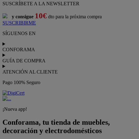
¡Nueva app!
Conforama, tu tienda de muebles,
decoración y electrodomésticos
Conforama
es tu tienda de
sofás
,
sofá cama
,
sofá chaise longue
,
sillón
,
sillón relax
,
colchones
,
muebles de salón
,
mesas comedor
,
dormitorio de juvenil
,
dormitorio de matrimonio
,
canapés
,
cocinas a medida
,
decoración
,
electrodomésticos
,
frigoríficos
,
microondas
,
lavavajillas
,
lavadora secadora
, y
televisiones
.
Descubre nuestra amplia variedad de estilos en cualquier
muebles
para tu hogar,
con los mejores precios y promociones
. Crea el
espacio en el que vives gracias a nuestros
muebles de comedor
y
habitaciones,
armarios
y
zapateros
,
mesas de comedor
y
sillas de
escritorio
. Además, podrás decorar tu casa con multitud de
artículos, tener el mejor ocio con los productos de
imagen y sonido
y aprovechar tu
jardín
en las épocas de buen tiempo. Conforama
realiza el
servicio de envío a domicilio como recogida en tienda.
Podrás
comprar online
entre nuestra gama de más de 7.000
productos y
recibirlo en tu domicilio
, o bien con
recogida gratis