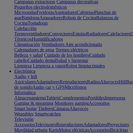
Campanas extractoras
Campanas decorativas
Pequeños electrodomésticos
Microondas
Freidoras
Aspiradores
Cafeteras
Planchas de
asar
Batidoras
Amasadores
Robots de Cocina
Balanzas de
Cocina
Tostadoras
Calefacción
Termoventiladores
Convectores
Estufas
Radiadores
Calefactores
D
Térmicos
Humidificadores
Climatización
Ventiladores
Aire acondicionado
Calentadores de agua
Termos eléctricos
Belleza y salud
Cuidado de los hombres
Cuidado
cabello
Cuidado dental
Salud y bienestar
Limpieza
Limpieza a vapor
Robot limpiacristales
Electrónica
Audio y hifi
Auriculares
Adaptadores
Reproductores
Radios
Altavoces
Hifi
Bar
de sonido
Audio car y GPS
Micrófonos
Informática
Almacenamiento
Tablets
Complementos
Portátiles
Impresoras
Gaming & streaming
Monitores gaming
Accesorios
Smart home
Timbres
Cámaras
Altavoces
Wearables
Smartwatches
Televisión
Accesorios
Televisores
Reproductores
Adaptadores
Proyectores
Movilidad urbana
Karts
Motos eléctricas
Accesorios
Bicicletas