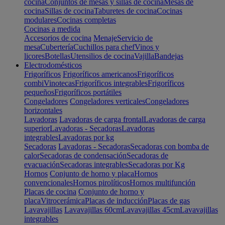
cocina
Conjuntos de mesas y sillas de cocina
Mesas de
cocina
Sillas de cocina
Taburetes de cocina
Cocinas
modulares
Cocinas completas
Cocinas a medida
Accesorios de cocina
Menaje
Servicio de
mesa
Cubertería
Cuchillos para chef
Vinos y
licores
Botellas
Utensilios de cocina
Vajilla
Bandejas
Electrodomésticos
Frigoríficos
Frigoríficos americanos
Frigoríficos
combi
Vinotecas
Frigoríficos integrables
Frigoríficos
pequeños
Frigoríficos portátiles
Congeladores
Congeladores verticales
Congeladores
horizontales
Lavadoras
Lavadoras de carga frontal
Lavadoras de carga
superior
Lavadoras - Secadoras
Lavadoras
integrables
Lavadoras por kg
Secadoras
Lavadoras - Secadoras
Secadoras con bomba de
calor
Secadoras de condensación
Secadoras de
evacuación
Secadoras integrables
Secadoras por Kg
Hornos
Conjunto de horno y placa
Hornos
convencionales
Hornos pirolíticos
Hornos multifunción
Placas de cocina
Conjunto de horno y
placa
Vitrocerámica
Placas de inducción
Placas de gas
Lavavajillas
Lavavajillas 60cm
Lavavajillas 45cm
Lavavajillas
integrables