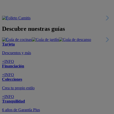
+INFO
Colecciones
Crea tu propio estilo
+INFO
Tranquilidad
6 años de Garantía Plus
+INFO
Catálogos
Miles de productos
+INFO
Por teléfono
Llámanos y compra
+INFO
Nueva app
Todo en tu móvil
+INFO