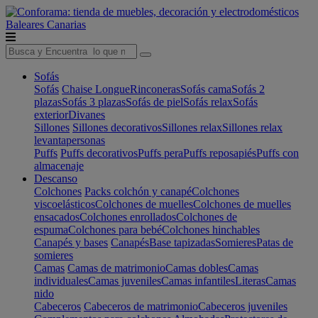
Baleares
Canarias
Sofás
Sofás
Chaise Longue
Rinconeras
Sofás cama
Sofás 2
plazas
Sofás 3 plazas
Sofás de piel
Sofás relax
Sofás
exterior
Divanes
Sillones
Sillones decorativos
Sillones relax
Sillones relax
levantapersonas
Puffs
Puffs decorativos
Puffs pera
Puffs reposapiés
Puffs con
almacenaje
Descanso
Colchones
Packs colchón y canapé
Colchones
viscoelásticos
Colchones de muelles
Colchones de muelles
ensacados
Colchones enrollados
Colchones de
espuma
Colchones para bebé
Colchones hinchables
Canapés y bases
Canapés
Base tapizadas
Somieres
Patas de
somieres
Camas
Camas de matrimonio
Camas dobles
Camas
individuales
Camas juveniles
Camas infantiles
Literas
Camas
nido
Cabeceros
Cabeceros de matrimonio
Cabeceros juveniles