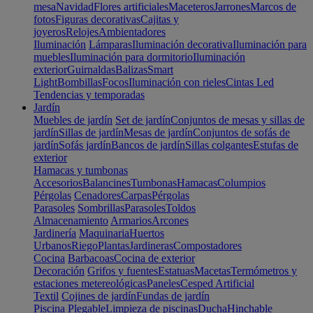
mesa
Navidad
Flores artificiales
Maceteros
Jarrones
Marcos de
fotos
Figuras decorativas
Cajitas y
joyeros
Relojes
Ambientadores
Iluminación
Lámparas
Iluminación decorativa
Iluminación para
muebles
Iluminación para dormitorio
Iluminación
exterior
Guirnaldas
Balizas
Smart
Light
Bombillas
Focos
Iluminación con rieles
Cintas Led
Tendencias y temporadas
Jardín
Muebles de jardín
Set de jardín
Conjuntos de mesas y sillas de
jardín
Sillas de jardín
Mesas de jardín
Conjuntos de sofás de
jardín
Sofás jardín
Bancos de jardín
Sillas colgantes
Estufas de
exterior
Hamacas y tumbonas
Accesorios
Balancines
Tumbonas
Hamacas
Columpios
Pérgolas
Cenadores
Carpas
Pérgolas
Parasoles
Sombrillas
Parasoles
Toldos
Almacenamiento
Armarios
Arcones
Jardinería
Maquinaria
Huertos
Urbanos
Riego
Plantas
Jardineras
Compostadores
Cocina
Barbacoas
Cocina de exterior
Decoración
Grifos y fuentes
Estatuas
Macetas
Termómetros y
estaciones metereológicas
Paneles
Cesped Artificial
Textil
Cojines de jardín
Fundas de jardín
Piscina
Plegable
Limpieza de piscinas
Ducha
Hinchable