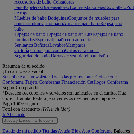
Accesorios de baño
Colgadores
baño
Papeleras
Dispensadores
Toalleros
Jaboneras
Escobillero
Port
de ropa
Muebles de baño
Botiquines
Conjuntos de muebles para
baño
Tocadores para baño
Armarios para baño
Repisa para
baño
Espejos de baño
Espejos de baño sin Luz
Espejos de baño
iluminados
Espejos de baño con aumento
Sanitarios
Bañeras
Lavabos
Mamparas
Grifería
Grifos para cocina
Grifos para ducha
Seguridad de baño
Barras de seguridad para baño
Resumen de tu pedido
¡Tu carrito está vacío!
Suscríbete a la newsletter
Todas las promociones
Colecciones
Conforama
Tarjeta Conforama
Financiación
Catálogos Conforama
Seguir Comprando
*Descuentos, cupones y servicios son aplicados en el carrito. Haz
clic en Tramitar Pedido para ver estos descuentos e importes
Pago 100% seguro
Total con descuento
(IVA incluido*)
Ir Al Carrito
Estado de mi pedido
Tiendas
Ayuda
Blog
App Conforama
Baleares