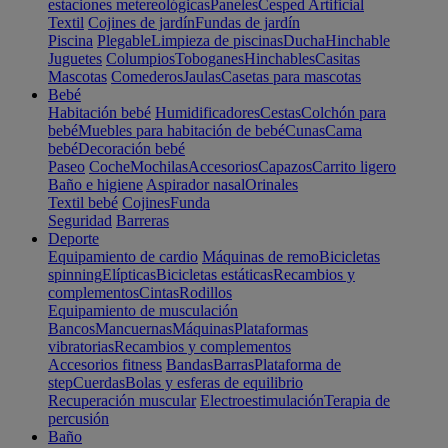
estaciones metereológicas
Paneles
Cesped Artificial
Textil
Cojines de jardín
Fundas de jardín
Piscina
Plegable
Limpieza de piscinas
Ducha
Hinchable
Juguetes
Columpios
Toboganes
Hinchables
Casitas
Mascotas
Comederos
Jaulas
Casetas para mascotas
Bebé
Habitación bebé
Humidificadores
Cestas
Colchón para
bebé
Muebles para habitación de bebé
Cunas
Cama
bebé
Decoración bebé
Paseo
Coche
Mochilas
Accesorios
Capazos
Carrito ligero
Baño e higiene
Aspirador nasal
Orinales
Textil bebé
Cojines
Funda
Seguridad
Barreras
Deporte
Equipamiento de cardio
Máquinas de remo
Bicicletas
spinning
Elípticas
Bicicletas estáticas
Recambios y
complementos
Cintas
Rodillos
Equipamiento de musculación
Bancos
Mancuernas
Máquinas
Plataformas
vibratorias
Recambios y complementos
Accesorios fitness
Bandas
Barras
Plataforma de
step
Cuerdas
Bolas y esferas de equilibrio
Recuperación muscular
Electroestimulación
Terapia de
percusión
Baño