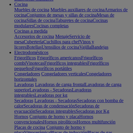
Cocina
Muebles de cocina
Muebles auxiliares de cocina
Armarios de
cocina
Conjuntos de mesas y sillas de cocina
Mesas de
cocina
Sillas de cocina
Taburetes de cocina
Cocinas
modulares
Cocinas completas
Cocinas a medida
Accesorios de cocina
Menaje
Servicio de
mesa
Cubertería
Cuchillos para chef
Vinos y
licores
Botellas
Utensilios de cocina
Vajilla
Bandejas
Electrodomésticos
Frigoríficos
Frigoríficos americanos
Frigoríficos
combi
Vinotecas
Frigoríficos integrables
Frigoríficos
pequeños
Frigoríficos portátiles
Congeladores
Congeladores verticales
Congeladores
horizontales
Lavadoras
Lavadoras de carga frontal
Lavadoras de carga
superior
Lavadoras - Secadoras
Lavadoras
integrables
Lavadoras por kg
Secadoras
Lavadoras - Secadoras
Secadoras con bomba de
calor
Secadoras de condensación
Secadoras de
evacuación
Secadoras integrables
Secadoras por Kg
Hornos
Conjunto de horno y placa
Hornos
convencionales
Hornos pirolíticos
Hornos multifunción
Placas de cocina
Conjunto de horno y
placa
Vitrocerámica
Placas de inducción
Placas de gas