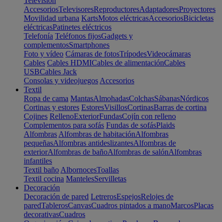
Televisión
Accesorios
Televisores
Reproductores
Adaptadores
Proyectores
Movilidad urbana
Karts
Motos eléctricas
Accesorios
Bicicletas
eléctricas
Patinetes eléctricos
Telefonía
Teléfonos fijos
Gadgets y
complementos
Smartphones
Foto y vídeo
Cámaras de fotos
Trípodes
Videocámaras
Cables
Cables HDMI
Cables de alimentación
Cables
USB
Cables Jack
Consolas y videojuegos
Accesorios
Textil
Ropa de cama
Mantas
Almohadas
Colchas
Sábanas
Nórdicos
Cortinas y estores
Estores
Visillos
Cortinas
Barras de cortina
Cojines
Relleno
Exterior
Fundas
Cojín con relleno
Complementos para sofás
Fundas de sofás
Plaids
Alfombras
Alfombras de habitación
Alfombras
pequeñas
Alfombras antideslizantes
Alfombras de
exterior
Alfombras de baño
Alfombras de salón
Alfombras
infantiles
Textil baño
Albornoces
Toallas
Textil cocina
Manteles
Servilletas
Decoración
Decoración de pared
Letreros
Espejos
Relojes de
pared
Tableros
Canvas
Cuadros pintados a mano
Marcos
Placas
decorativas
Cuadros