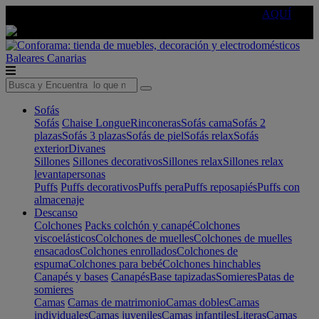
🔵Cambia tu electro con
-10% EXTRA
de descuento ☑️
AQUÍ
Baleares
Canarias
Sofás
Sofás
Chaise Longue
Rinconeras
Sofás cama
Sofás 2
plazas
Sofás 3 plazas
Sofás de piel
Sofás relax
Sofás
exterior
Divanes
Sillones
Sillones decorativos
Sillones relax
Sillones relax
levantapersonas
Puffs
Puffs decorativos
Puffs pera
Puffs reposapiés
Puffs con
almacenaje
Descanso
Colchones
Packs colchón y canapé
Colchones
viscoelásticos
Colchones de muelles
Colchones de muelles
ensacados
Colchones enrollados
Colchones de
espuma
Colchones para bebé
Colchones hinchables
Canapés y bases
Canapés
Base tapizadas
Somieres
Patas de
somieres
Camas
Camas de matrimonio
Camas dobles
Camas
individuales
Camas juveniles
Camas infantiles
Literas
Camas