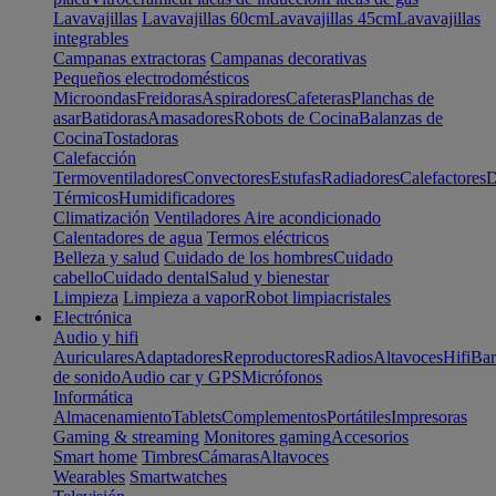
Lavavajillas
Lavavajillas 60cm
Lavavajillas 45cm
Lavavajillas
integrables
Campanas extractoras
Campanas decorativas
Pequeños electrodomésticos
Microondas
Freidoras
Aspiradores
Cafeteras
Planchas de
asar
Batidoras
Amasadores
Robots de Cocina
Balanzas de
Cocina
Tostadoras
Calefacción
Termoventiladores
Convectores
Estufas
Radiadores
Calefactores
D
Térmicos
Humidificadores
Climatización
Ventiladores
Aire acondicionado
Calentadores de agua
Termos eléctricos
Belleza y salud
Cuidado de los hombres
Cuidado
cabello
Cuidado dental
Salud y bienestar
Limpieza
Limpieza a vapor
Robot limpiacristales
Electrónica
Audio y hifi
Auriculares
Adaptadores
Reproductores
Radios
Altavoces
Hifi
Bar
de sonido
Audio car y GPS
Micrófonos
Informática
Almacenamiento
Tablets
Complementos
Portátiles
Impresoras
Gaming & streaming
Monitores gaming
Accesorios
Smart home
Timbres
Cámaras
Altavoces
Wearables
Smartwatches