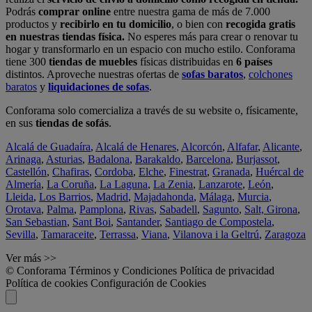
Podrás
comprar online
entre nuestra gama de más de 7.000
productos y
recibirlo en tu domicilio
, o bien con
recogida gratis
en nuestras tiendas física.
No esperes más para crear o renovar tu
hogar y transformarlo en un espacio con mucho estilo. Conforama
tiene 300
tiendas de muebles
físicas distribuidas en
6 países
distintos. Aproveche nuestras ofertas de
sofas baratos
,
colchones
baratos
y
liquidaciones de sofas
.
Conforama solo comercializa a través de su website o, físicamente,
en sus
tiendas de sofás
.
Alcalá de Guadaíra
,
Alcalá de Henares
,
Alcorcón
,
Alfafar
,
Alicante
,
Arinaga
,
Asturias
,
Badalona
,
Barakaldo
,
Barcelona
,
Burjassot
,
Castellón
,
Chafiras
,
Cordoba
,
Elche
,
Finestrat
,
Granada
,
Huércal de
Almería
,
La Coruña
,
La Laguna
,
La Zenia
,
Lanzarote
,
León
,
Lleida
,
Los Barrios
,
Madrid
,
Majadahonda
,
Málaga
,
Murcia
,
Orotava
,
Palma
,
Pamplona
,
Rivas
,
Sabadell
,
Sagunto
,
Salt, Girona
,
San Sebastian
,
Sant Boi
,
Santander
,
Santiago de Compostela
,
Sevilla
,
Tamaraceite
,
Terrassa
,
Viana
,
Vilanova i la Geltrú
,
Zaragoza
Ver más >>
© Conforama
Términos y Condiciones
Política de privacidad
Política de cookies
Configuración de Cookies