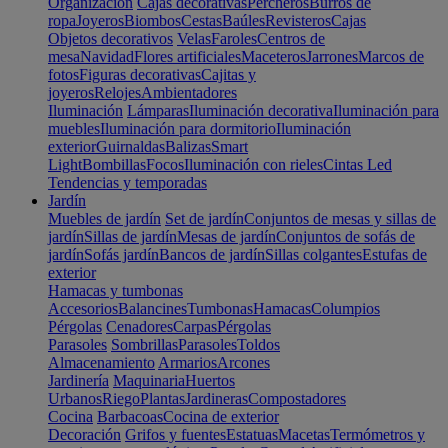
Organización
Cajas decorativas
Percheros
Burros de
ropa
Joyeros
Biombos
Cestas
Baúles
Revisteros
Cajas
Objetos decorativos
Velas
Faroles
Centros de
mesa
Navidad
Flores artificiales
Maceteros
Jarrones
Marcos de
fotos
Figuras decorativas
Cajitas y
joyeros
Relojes
Ambientadores
Iluminación
Lámparas
Iluminación decorativa
Iluminación para
muebles
Iluminación para dormitorio
Iluminación
exterior
Guirnaldas
Balizas
Smart
Light
Bombillas
Focos
Iluminación con rieles
Cintas Led
Tendencias y temporadas
Jardín
Muebles de jardín
Set de jardín
Conjuntos de mesas y sillas de
jardín
Sillas de jardín
Mesas de jardín
Conjuntos de sofás de
jardín
Sofás jardín
Bancos de jardín
Sillas colgantes
Estufas de
exterior
Hamacas y tumbonas
Accesorios
Balancines
Tumbonas
Hamacas
Columpios
Pérgolas
Cenadores
Carpas
Pérgolas
Parasoles
Sombrillas
Parasoles
Toldos
Almacenamiento
Armarios
Arcones
Jardinería
Maquinaria
Huertos
Urbanos
Riego
Plantas
Jardineras
Compostadores
Cocina
Barbacoas
Cocina de exterior
Decoración
Grifos y fuentes
Estatuas
Macetas
Termómetros y