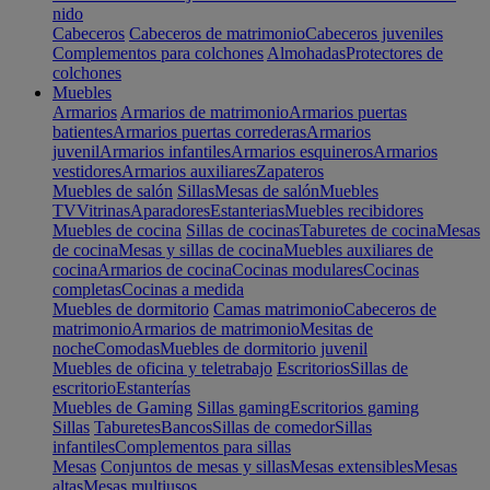
nido
Cabeceros
Cabeceros de matrimonio
Cabeceros juveniles
Complementos para colchones
Almohadas
Protectores de
colchones
Muebles
Armarios
Armarios de matrimonio
Armarios puertas
batientes
Armarios puertas correderas
Armarios
juvenil
Armarios infantiles
Armarios esquineros
Armarios
vestidores
Armarios auxiliares
Zapateros
Muebles de salón
Sillas
Mesas de salón
Muebles
TV
Vitrinas
Aparadores
Estanterias
Muebles recibidores
Muebles de cocina
Sillas de cocinas
Taburetes de cocina
Mesas
de cocina
Mesas y sillas de cocina
Muebles auxiliares de
cocina
Armarios de cocina
Cocinas modulares
Cocinas
completas
Cocinas a medida
Muebles de dormitorio
Camas matrimonio
Cabeceros de
matrimonio
Armarios de matrimonio
Mesitas de
noche
Comodas
Muebles de dormitorio juvenil
Muebles de oficina y teletrabajo
Escritorios
Sillas de
escritorio
Estanterías
Muebles de Gaming
Sillas gaming
Escritorios gaming
Sillas
Taburetes
Bancos
Sillas de comedor
Sillas
infantiles
Complementos para sillas
Mesas
Conjuntos de mesas y sillas
Mesas extensibles
Mesas
altas
Mesas multiusos