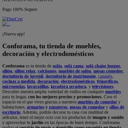
Pago 100% Seguro
¡Nueva app!
Conforama, tu tienda de muebles,
decoración y electrodomésticos
Conforama
es tu tienda de
sofás
,
sofá cama
,
sofá chaise longue
,
sillón
,
sillón relax
,
colchones
,
muebles de salón
,
mesas comedor
,
dormitorio de juvenil
,
dormitorio de matrimonio
,
canapés
,
cocinas a medida
,
decoración
,
electrodomésticos
,
frigoríficos
,
microondas
,
lavavajillas
,
lavadora secadora
, y
televisiones
.
Descubre nuestra amplia variedad de estilos en cualquier
muebles
para tu hogar,
con los mejores precios y promociones
. Crea el
espacio en el que vives gracias a nuestros
muebles de comedor
y
habitaciones,
armarios
y
zapateros
,
mesas de comedor
y
sillas de
escritorio
. Además, podrás decorar tu casa con multitud de
artículos, tener el mejor ocio con los productos de
imagen y sonido
y aprovechar tu
jardín
en las épocas de buen tiempo. Conforama
realiza el
servicio de envío a domicilio como recogida en tienda.