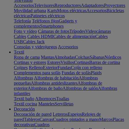
Televisión
Accesorios
Televisores
Reproductores
Adaptadores
Proyectores
Movilidad urbana
Karts
Motos eléctricas
Accesorios
Bicicletas
eléctricas
Patinetes eléctricos
Telefonía
Teléfonos fijos
Gadgets y
complementos
Smartphones
Foto y vídeo
Cámaras de fotos
Trípodes
Videocámaras
Cables
Cables HDMI
Cables de alimentación
Cables
USB
Cables Jack
Consolas y videojuegos
Accesorios
Textil
Ropa de cama
Mantas
Almohadas
Colchas
Sábanas
Nórdicos
Cortinas y estores
Estores
Visillos
Cortinas
Barras de cortina
Cojines
Relleno
Exterior
Fundas
Cojín con relleno
Complementos para sofás
Fundas de sofás
Plaids
Alfombras
Alfombras de habitación
Alfombras
pequeñas
Alfombras antideslizantes
Alfombras de
exterior
Alfombras de baño
Alfombras de salón
Alfombras
infantiles
Textil baño
Albornoces
Toallas
Textil cocina
Manteles
Servilletas
Decoración
Decoración de pared
Letreros
Espejos
Relojes de
pared
Tableros
Canvas
Cuadros pintados a mano
Marcos
Placas
decorativas
Cuadros