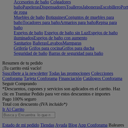
Accesorios de baño
Colgadores
baño
Papeleras
Dispensadores
Toalleros
Jaboneras
Escobillero
Port
de ropa
Muebles de baño
Botiquines
Conjuntos de muebles para
baño
Tocadores para baño
Armarios para baño
Repisa para
baño
Espejos de baño
Espejos de baño sin Luz
Espejos de baño
iluminados
Espejos de baño con aumento
Sanitarios
Bañeras
Lavabos
Mamparas
Grifería
Grifos para cocina
Grifos para ducha
Seguridad de baño
Barras de seguridad para baño
Resumen de tu pedido
¡Tu carrito está vacío!
Suscríbete a la newsletter
Todas las promociones
Colecciones
Conforama
Tarjeta Conforama
Financiación
Catálogos Conforama
Seguir Comprando
*Descuentos, cupones y servicios son aplicados en el carrito. Haz
clic en Tramitar Pedido para ver estos descuentos e importes
Pago 100% seguro
Total con descuento
(IVA incluido*)
Ir Al Carrito
Estado de mi pedido
Tiendas
Ayuda
Blog
App Conforama
Baleares