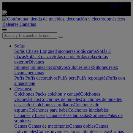
🔵Cambia tu electro con
-10% EXTRA
de descuento ☑️
AQUÍ
Baleares
Canarias
Sofás
Sofás
Chaise Longue
Rinconeras
Sofás cama
Sofás 2
plazas
Sofás 3 plazas
Sofás de piel
Sofás relax
Sofás
exterior
Divanes
Sillones
Sillones decorativos
Sillones relax
Sillones relax
levantapersonas
Puffs
Puffs decorativos
Puffs pera
Puffs reposapiés
Puffs con
almacenaje
Descanso
Colchones
Packs colchón y canapé
Colchones
viscoelásticos
Colchones de muelles
Colchones de muelles
ensacados
Colchones enrollados
Colchones de
espuma
Colchones para bebé
Colchones hinchables
Canapés y bases
Canapés
Base tapizadas
Somieres
Patas de
somieres
Camas
Camas de matrimonio
Camas dobles
Camas
individuales
Camas juveniles
Camas infantiles
Literas
Camas