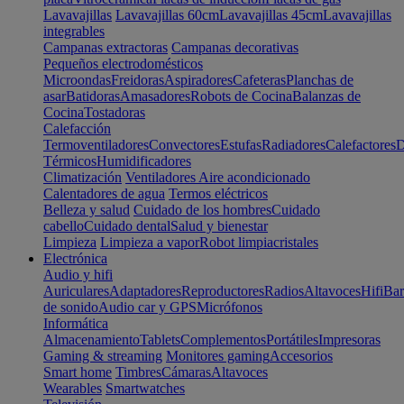
Lavavajillas
Lavavajillas 60cm
Lavavajillas 45cm
Lavavajillas
integrables
Campanas extractoras
Campanas decorativas
Pequeños electrodomésticos
Microondas
Freidoras
Aspiradores
Cafeteras
Planchas de
asar
Batidoras
Amasadores
Robots de Cocina
Balanzas de
Cocina
Tostadoras
Calefacción
Termoventiladores
Convectores
Estufas
Radiadores
Calefactores
D
Térmicos
Humidificadores
Climatización
Ventiladores
Aire acondicionado
Calentadores de agua
Termos eléctricos
Belleza y salud
Cuidado de los hombres
Cuidado
cabello
Cuidado dental
Salud y bienestar
Limpieza
Limpieza a vapor
Robot limpiacristales
Electrónica
Audio y hifi
Auriculares
Adaptadores
Reproductores
Radios
Altavoces
Hifi
Bar
de sonido
Audio car y GPS
Micrófonos
Informática
Almacenamiento
Tablets
Complementos
Portátiles
Impresoras
Gaming & streaming
Monitores gaming
Accesorios
Smart home
Timbres
Cámaras
Altavoces
Wearables
Smartwatches