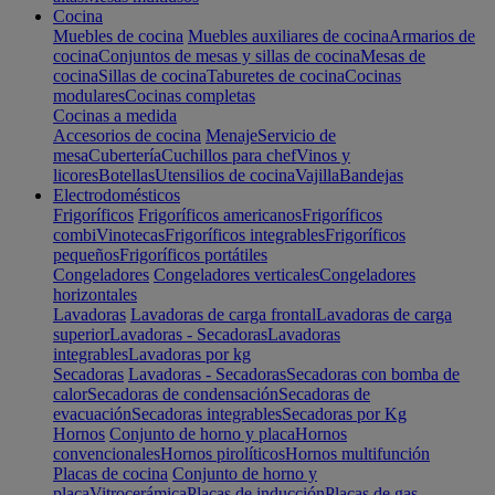
Cocina
Muebles de cocina
Muebles auxiliares de cocina
Armarios de
cocina
Conjuntos de mesas y sillas de cocina
Mesas de
cocina
Sillas de cocina
Taburetes de cocina
Cocinas
modulares
Cocinas completas
Cocinas a medida
Accesorios de cocina
Menaje
Servicio de
mesa
Cubertería
Cuchillos para chef
Vinos y
licores
Botellas
Utensilios de cocina
Vajilla
Bandejas
Electrodomésticos
Frigoríficos
Frigoríficos americanos
Frigoríficos
combi
Vinotecas
Frigoríficos integrables
Frigoríficos
pequeños
Frigoríficos portátiles
Congeladores
Congeladores verticales
Congeladores
horizontales
Lavadoras
Lavadoras de carga frontal
Lavadoras de carga
superior
Lavadoras - Secadoras
Lavadoras
integrables
Lavadoras por kg
Secadoras
Lavadoras - Secadoras
Secadoras con bomba de
calor
Secadoras de condensación
Secadoras de
evacuación
Secadoras integrables
Secadoras por Kg
Hornos
Conjunto de horno y placa
Hornos
convencionales
Hornos pirolíticos
Hornos multifunción
Placas de cocina
Conjunto de horno y
placa
Vitrocerámica
Placas de inducción
Placas de gas