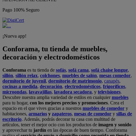
Pago 100% Seguro
¡Nueva app!
Conforama, tu tienda de muebles,
decoración y electrodomésticos
Conforama
es tu tienda de
sofás
,
sofá cama
,
sofá chaise longue
,
sillón
,
sillón relax
,
colchones
,
muebles de salón
,
mesas comedor
,
dormitorio de juvenil
,
dormitorio de matrimonio
,
canapés
,
cocinas a medida
,
decoración
,
electrodomésticos
,
frigoríficos
,
microondas
,
lavavajillas
,
lavadora secadora
, y
televisiones
.
Descubre nuestra amplia variedad de estilos en cualquier
muebles
para tu hogar,
con los mejores precios y promociones
. Crea el
espacio en el que vives gracias a nuestros
muebles de comedor
y
habitaciones,
armarios
y
zapateros
,
mesas de comedor
y
sillas de
escritorio
. Además, podrás decorar tu casa con multitud de
artículos, tener el mejor ocio con los productos de
imagen y sonido
y aprovechar tu
jardín
en las épocas de buen tiempo. Conforama
realiza el
servicio de envío a domicilio como recogida en tienda.