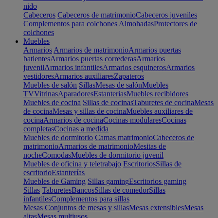
nido
Cabeceros
Cabeceros de matrimonio
Cabeceros juveniles
Complementos para colchones
Almohadas
Protectores de
colchones
Muebles
Armarios
Armarios de matrimonio
Armarios puertas
batientes
Armarios puertas correderas
Armarios
juvenil
Armarios infantiles
Armarios esquineros
Armarios
vestidores
Armarios auxiliares
Zapateros
Muebles de salón
Sillas
Mesas de salón
Muebles
TV
Vitrinas
Aparadores
Estanterias
Muebles recibidores
Muebles de cocina
Sillas de cocinas
Taburetes de cocina
Mesas
de cocina
Mesas y sillas de cocina
Muebles auxiliares de
cocina
Armarios de cocina
Cocinas modulares
Cocinas
completas
Cocinas a medida
Muebles de dormitorio
Camas matrimonio
Cabeceros de
matrimonio
Armarios de matrimonio
Mesitas de
noche
Comodas
Muebles de dormitorio juvenil
Muebles de oficina y teletrabajo
Escritorios
Sillas de
escritorio
Estanterías
Muebles de Gaming
Sillas gaming
Escritorios gaming
Sillas
Taburetes
Bancos
Sillas de comedor
Sillas
infantiles
Complementos para sillas
Mesas
Conjuntos de mesas y sillas
Mesas extensibles
Mesas
altas
Mesas multiusos