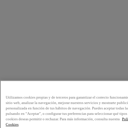
Utilizamos cookies propias y de terceros para garantizar el correcto funcionami
sitio web, analizar la navegación, mejorar nuestros servicios y mostrarte public
personalizada en función de tus hábitos de navegación. Puedes aceptar todas la
pulsando en “Aceptar”, o configurar tus preferencias para seleccionar qué tipos
cookies deseas permitir o rechazar. Para más información, consulta nuestra
Pol
Cookies