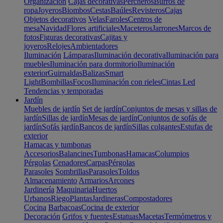
Organización
Cajas decorativas
Percheros
Burros de
ropa
Joyeros
Biombos
Cestas
Baúles
Revisteros
Cajas
Objetos decorativos
Velas
Faroles
Centros de
mesa
Navidad
Flores artificiales
Maceteros
Jarrones
Marcos de
fotos
Figuras decorativas
Cajitas y
joyeros
Relojes
Ambientadores
Iluminación
Lámparas
Iluminación decorativa
Iluminación para
muebles
Iluminación para dormitorio
Iluminación
exterior
Guirnaldas
Balizas
Smart
Light
Bombillas
Focos
Iluminación con rieles
Cintas Led
Tendencias y temporadas
Jardín
Muebles de jardín
Set de jardín
Conjuntos de mesas y sillas de
jardín
Sillas de jardín
Mesas de jardín
Conjuntos de sofás de
jardín
Sofás jardín
Bancos de jardín
Sillas colgantes
Estufas de
exterior
Hamacas y tumbonas
Accesorios
Balancines
Tumbonas
Hamacas
Columpios
Pérgolas
Cenadores
Carpas
Pérgolas
Parasoles
Sombrillas
Parasoles
Toldos
Almacenamiento
Armarios
Arcones
Jardinería
Maquinaria
Huertos
Urbanos
Riego
Plantas
Jardineras
Compostadores
Cocina
Barbacoas
Cocina de exterior
Decoración
Grifos y fuentes
Estatuas
Macetas
Termómetros y