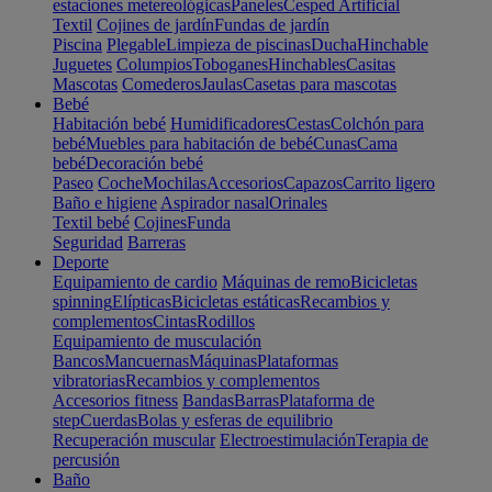
estaciones metereológicas
Paneles
Cesped Artificial
Textil
Cojines de jardín
Fundas de jardín
Piscina
Plegable
Limpieza de piscinas
Ducha
Hinchable
Juguetes
Columpios
Toboganes
Hinchables
Casitas
Mascotas
Comederos
Jaulas
Casetas para mascotas
Bebé
Habitación bebé
Humidificadores
Cestas
Colchón para
bebé
Muebles para habitación de bebé
Cunas
Cama
bebé
Decoración bebé
Paseo
Coche
Mochilas
Accesorios
Capazos
Carrito ligero
Baño e higiene
Aspirador nasal
Orinales
Textil bebé
Cojines
Funda
Seguridad
Barreras
Deporte
Equipamiento de cardio
Máquinas de remo
Bicicletas
spinning
Elípticas
Bicicletas estáticas
Recambios y
complementos
Cintas
Rodillos
Equipamiento de musculación
Bancos
Mancuernas
Máquinas
Plataformas
vibratorias
Recambios y complementos
Accesorios fitness
Bandas
Barras
Plataforma de
step
Cuerdas
Bolas y esferas de equilibrio
Recuperación muscular
Electroestimulación
Terapia de
percusión
Baño