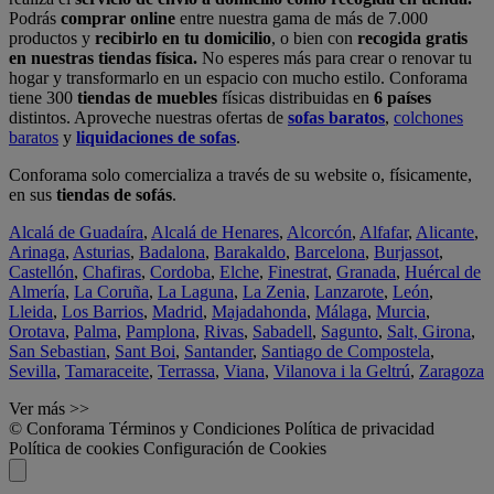
Podrás
comprar online
entre nuestra gama de más de 7.000
productos y
recibirlo en tu domicilio
, o bien con
recogida gratis
en nuestras tiendas física.
No esperes más para crear o renovar tu
hogar y transformarlo en un espacio con mucho estilo. Conforama
tiene 300
tiendas de muebles
físicas distribuidas en
6 países
distintos. Aproveche nuestras ofertas de
sofas baratos
,
colchones
baratos
y
liquidaciones de sofas
.
Conforama solo comercializa a través de su website o, físicamente,
en sus
tiendas de sofás
.
Alcalá de Guadaíra
,
Alcalá de Henares
,
Alcorcón
,
Alfafar
,
Alicante
,
Arinaga
,
Asturias
,
Badalona
,
Barakaldo
,
Barcelona
,
Burjassot
,
Castellón
,
Chafiras
,
Cordoba
,
Elche
,
Finestrat
,
Granada
,
Huércal de
Almería
,
La Coruña
,
La Laguna
,
La Zenia
,
Lanzarote
,
León
,
Lleida
,
Los Barrios
,
Madrid
,
Majadahonda
,
Málaga
,
Murcia
,
Orotava
,
Palma
,
Pamplona
,
Rivas
,
Sabadell
,
Sagunto
,
Salt, Girona
,
San Sebastian
,
Sant Boi
,
Santander
,
Santiago de Compostela
,
Sevilla
,
Tamaraceite
,
Terrassa
,
Viana
,
Vilanova i la Geltrú
,
Zaragoza
Ver más >>
© Conforama
Términos y Condiciones
Política de privacidad
Política de cookies
Configuración de Cookies