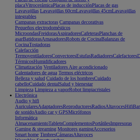
placa
Vitrocerámica
Placas de inducción
Placas de gas
Lavavajillas
Lavavajillas 60cm
Lavavajillas 45cm
Lavavajillas
integrables
Campanas extractoras
Campanas decorativas
Pequeños electrodomésticos
Microondas
Freidoras
Aspiradores
Cafeteras
Planchas de
asar
Batidoras
Amasadores
Robots de Cocina
Balanzas de
Cocina
Tostadoras
Calefacción
Termoventiladores
Convectores
Estufas
Radiadores
Calefactores
D
Térmicos
Humidificadores
Climatización
Ventiladores
Aire acondicionado
Calentadores de agua
Termos eléctricos
Belleza y salud
Cuidado de los hombres
Cuidado
cabello
Cuidado dental
Salud y bienestar
Limpieza
Limpieza a vapor
Robot limpiacristales
Electrónica
Audio y hifi
Auriculares
Adaptadores
Reproductores
Radios
Altavoces
Hifi
Bar
de sonido
Audio car y GPS
Micrófonos
Informática
Almacenamiento
Tablets
Complementos
Portátiles
Impresoras
Gaming & streaming
Monitores gaming
Accesorios
Smart home
Timbres
Cámaras
Altavoces