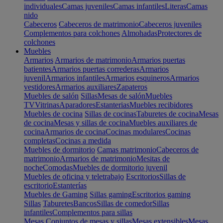
individuales
Camas juveniles
Camas infantiles
Literas
Camas
nido
Cabeceros
Cabeceros de matrimonio
Cabeceros juveniles
Complementos para colchones
Almohadas
Protectores de
colchones
Muebles
Armarios
Armarios de matrimonio
Armarios puertas
batientes
Armarios puertas correderas
Armarios
juvenil
Armarios infantiles
Armarios esquineros
Armarios
vestidores
Armarios auxiliares
Zapateros
Muebles de salón
Sillas
Mesas de salón
Muebles
TV
Vitrinas
Aparadores
Estanterias
Muebles recibidores
Muebles de cocina
Sillas de cocinas
Taburetes de cocina
Mesas
de cocina
Mesas y sillas de cocina
Muebles auxiliares de
cocina
Armarios de cocina
Cocinas modulares
Cocinas
completas
Cocinas a medida
Muebles de dormitorio
Camas matrimonio
Cabeceros de
matrimonio
Armarios de matrimonio
Mesitas de
noche
Comodas
Muebles de dormitorio juvenil
Muebles de oficina y teletrabajo
Escritorios
Sillas de
escritorio
Estanterías
Muebles de Gaming
Sillas gaming
Escritorios gaming
Sillas
Taburetes
Bancos
Sillas de comedor
Sillas
infantiles
Complementos para sillas
Mesas
Conjuntos de mesas y sillas
Mesas extensibles
Mesas