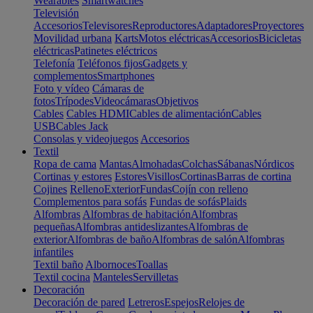
Wearables
Smartwatches
Televisión
Accesorios
Televisores
Reproductores
Adaptadores
Proyectores
Movilidad urbana
Karts
Motos eléctricas
Accesorios
Bicicletas
eléctricas
Patinetes eléctricos
Telefonía
Teléfonos fijos
Gadgets y
complementos
Smartphones
Foto y vídeo
Cámaras de
fotos
Trípodes
Videocámaras
Objetivos
Cables
Cables HDMI
Cables de alimentación
Cables
USB
Cables Jack
Consolas y videojuegos
Accesorios
Textil
Ropa de cama
Mantas
Almohadas
Colchas
Sábanas
Nórdicos
Cortinas y estores
Estores
Visillos
Cortinas
Barras de cortina
Cojines
Relleno
Exterior
Fundas
Cojín con relleno
Complementos para sofás
Fundas de sofás
Plaids
Alfombras
Alfombras de habitación
Alfombras
pequeñas
Alfombras antideslizantes
Alfombras de
exterior
Alfombras de baño
Alfombras de salón
Alfombras
infantiles
Textil baño
Albornoces
Toallas
Textil cocina
Manteles
Servilletas
Decoración
Decoración de pared
Letreros
Espejos
Relojes de