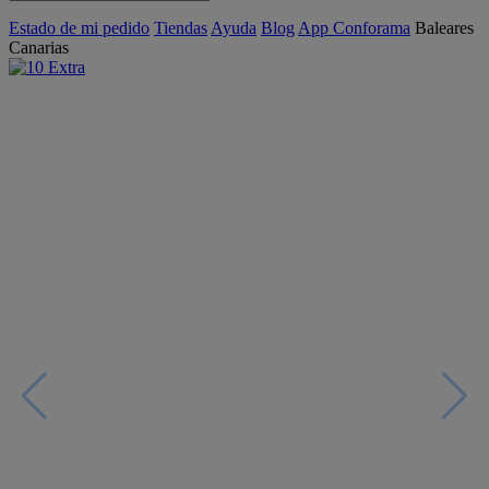
Estado de mi pedido
Tiendas
Ayuda
Blog
App Conforama
Baleares
Canarias