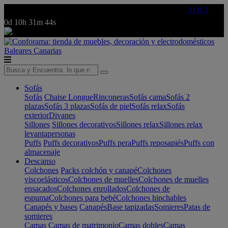
🔵Cambia tu electro con
-10% EXTRA
de descuento ☑️
AQUÍ
0d
10h
31m
44s
Baleares
Canarias
Sofás
Sofás
Chaise Longue
Rinconeras
Sofás cama
Sofás 2
plazas
Sofás 3 plazas
Sofás de piel
Sofás relax
Sofás
exterior
Divanes
Sillones
Sillones decorativos
Sillones relax
Sillones relax
levantapersonas
Puffs
Puffs decorativos
Puffs pera
Puffs reposapiés
Puffs con
almacenaje
Descanso
Colchones
Packs colchón y canapé
Colchones
viscoelásticos
Colchones de muelles
Colchones de muelles
ensacados
Colchones enrollados
Colchones de
espuma
Colchones para bebé
Colchones hinchables
Canapés y bases
Canapés
Base tapizadas
Somieres
Patas de
somieres
Camas
Camas de matrimonio
Camas dobles
Camas