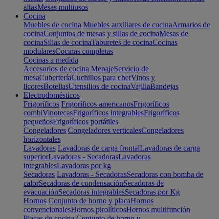
altas
Mesas multiusos
Cocina
Muebles de cocina
Muebles auxiliares de cocina
Armarios de
cocina
Conjuntos de mesas y sillas de cocina
Mesas de
cocina
Sillas de cocina
Taburetes de cocina
Cocinas
modulares
Cocinas completas
Cocinas a medida
Accesorios de cocina
Menaje
Servicio de
mesa
Cubertería
Cuchillos para chef
Vinos y
licores
Botellas
Utensilios de cocina
Vajilla
Bandejas
Electrodomésticos
Frigoríficos
Frigoríficos americanos
Frigoríficos
combi
Vinotecas
Frigoríficos integrables
Frigoríficos
pequeños
Frigoríficos portátiles
Congeladores
Congeladores verticales
Congeladores
horizontales
Lavadoras
Lavadoras de carga frontal
Lavadoras de carga
superior
Lavadoras - Secadoras
Lavadoras
integrables
Lavadoras por kg
Secadoras
Lavadoras - Secadoras
Secadoras con bomba de
calor
Secadoras de condensación
Secadoras de
evacuación
Secadoras integrables
Secadoras por Kg
Hornos
Conjunto de horno y placa
Hornos
convencionales
Hornos pirolíticos
Hornos multifunción
Placas de cocina
Conjunto de horno y