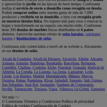
y aprovechar tu
jardín
en las épocas de buen tiempo. Conforama
realiza el
servicio de envío a domicilio como recogida en tienda.
Podrás
comprar online
entre nuestra gama de más de 7.000
productos y
recibirlo en tu domicilio
, o bien con
recogida gratis
en nuestras tiendas física.
No esperes más para crear o renovar tu
hogar y transformarlo en un espacio con mucho estilo. Conforama
tiene 300
tiendas de muebles
físicas distribuidas en
6 países
distintos. Aproveche nuestras ofertas de
sofas baratos
,
colchones
baratos
y
liquidaciones de sofas
.
Conforama solo comercializa a través de su website o, físicamente,
en sus
tiendas de sofás
.
Alcalá de Guadaíra
,
Alcalá de Henares
,
Alcorcón
,
Alfafar
,
Alicante
,
Arinaga
,
Asturias
,
Badalona
,
Barakaldo
,
Barcelona
,
Burjassot
,
Castellón
,
Chafiras
,
Cordoba
,
Elche
,
Finestrat
,
Granada
,
Huércal de
Almería
,
La Coruña
,
La Laguna
,
La Zenia
,
Lanzarote
,
León
,
Lleida
,
Los Barrios
,
Madrid
,
Majadahonda
,
Málaga
,
Murcia
,
Orotava
,
Palma
,
Pamplona
,
Rivas
,
Sabadell
,
Sagunto
,
Salt, Girona
,
San Sebastian
,
Sant Boi
,
Santander
,
Santiago de Compostela
,
Sevilla
,
Tamaraceite
,
Terrassa
,
Viana
,
Vilanova i la Geltrú
,
Zaragoza
Ver más >>
© Conforama
Términos y Condiciones
Política de privacidad
Política de cookies
Configuración de Cookies