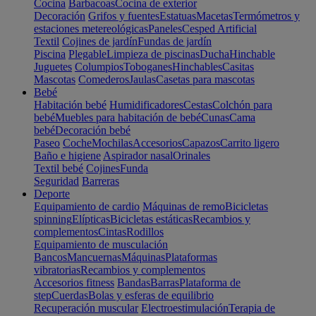
Cocina
Barbacoas
Cocina de exterior
Decoración
Grifos y fuentes
Estatuas
Macetas
Termómetros y
estaciones metereológicas
Paneles
Cesped Artificial
Textil
Cojines de jardín
Fundas de jardín
Piscina
Plegable
Limpieza de piscinas
Ducha
Hinchable
Juguetes
Columpios
Toboganes
Hinchables
Casitas
Mascotas
Comederos
Jaulas
Casetas para mascotas
Bebé
Habitación bebé
Humidificadores
Cestas
Colchón para
bebé
Muebles para habitación de bebé
Cunas
Cama
bebé
Decoración bebé
Paseo
Coche
Mochilas
Accesorios
Capazos
Carrito ligero
Baño e higiene
Aspirador nasal
Orinales
Textil bebé
Cojines
Funda
Seguridad
Barreras
Deporte
Equipamiento de cardio
Máquinas de remo
Bicicletas
spinning
Elípticas
Bicicletas estáticas
Recambios y
complementos
Cintas
Rodillos
Equipamiento de musculación
Bancos
Mancuernas
Máquinas
Plataformas
vibratorias
Recambios y complementos
Accesorios fitness
Bandas
Barras
Plataforma de
step
Cuerdas
Bolas y esferas de equilibrio
Recuperación muscular
Electroestimulación
Terapia de