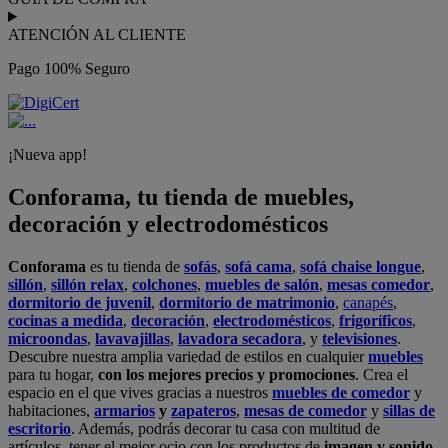
ATENCIÓN AL CLIENTE
Pago 100% Seguro
¡Nueva app!
Conforama, tu tienda de muebles,
decoración y electrodomésticos
Conforama
es tu tienda de
sofás
,
sofá cama
,
sofá chaise longue
,
sillón
,
sillón relax
,
colchones
,
muebles de salón
,
mesas comedor
,
dormitorio de juvenil
,
dormitorio de matrimonio
,
canapés
,
cocinas a medida
,
decoración
,
electrodomésticos
,
frigoríficos
,
microondas
,
lavavajillas
,
lavadora secadora
, y
televisiones
.
Descubre nuestra amplia variedad de estilos en cualquier
muebles
para tu hogar,
con los mejores precios y promociones
. Crea el
espacio en el que vives gracias a nuestros
muebles de comedor
y
habitaciones,
armarios
y
zapateros
,
mesas de comedor
y
sillas de
escritorio
. Además, podrás decorar tu casa con multitud de
artículos, tener el mejor ocio con los productos de
imagen y sonido