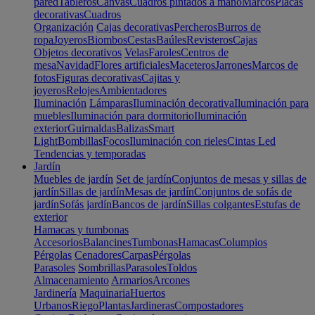
pared
Tableros
Canvas
Cuadros pintados a mano
Marcos
Placas
decorativas
Cuadros
Organización
Cajas decorativas
Percheros
Burros de
ropa
Joyeros
Biombos
Cestas
Baúles
Revisteros
Cajas
Objetos decorativos
Velas
Faroles
Centros de
mesa
Navidad
Flores artificiales
Maceteros
Jarrones
Marcos de
fotos
Figuras decorativas
Cajitas y
joyeros
Relojes
Ambientadores
Iluminación
Lámparas
Iluminación decorativa
Iluminación para
muebles
Iluminación para dormitorio
Iluminación
exterior
Guirnaldas
Balizas
Smart
Light
Bombillas
Focos
Iluminación con rieles
Cintas Led
Tendencias y temporadas
Jardín
Muebles de jardín
Set de jardín
Conjuntos de mesas y sillas de
jardín
Sillas de jardín
Mesas de jardín
Conjuntos de sofás de
jardín
Sofás jardín
Bancos de jardín
Sillas colgantes
Estufas de
exterior
Hamacas y tumbonas
Accesorios
Balancines
Tumbonas
Hamacas
Columpios
Pérgolas
Cenadores
Carpas
Pérgolas
Parasoles
Sombrillas
Parasoles
Toldos
Almacenamiento
Armarios
Arcones
Jardinería
Maquinaria
Huertos
Urbanos
Riego
Plantas
Jardineras
Compostadores