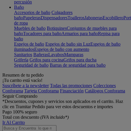
percusión
Baño
Accesorios de baño
Colgadores
baño
Papeleras
Dispensadores
Toalleros
Jaboneras
Escobillero
Port
de ropa
Muebles de baño
Botiquines
Conjuntos de muebles para
baño
Tocadores para baño
Armarios para baño
Repisa para
baño
Espejos de baño
Espejos de baño sin Luz
Espejos de baño
iluminados
Espejos de baño con aumento
Sanitarios
Bañeras
Lavabos
Mamparas
Grifería
Grifos para cocina
Grifos para ducha
Seguridad de baño
Barras de seguridad para baño
Resumen de tu pedido
¡Tu carrito está vacío!
Suscríbete a la newsletter
Todas las promociones
Colecciones
Conforama
Tarjeta Conforama
Financiación
Catálogos Conforama
Seguir Comprando
*Descuentos, cupones y servicios son aplicados en el carrito. Haz
clic en Tramitar Pedido para ver estos descuentos e importes
Pago 100% seguro
Total con descuento
(IVA incluido*)
Ir Al Carrito