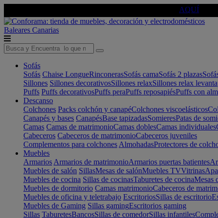
🔵Cambia tu electro con
-10% EXTRA
de descuento ☑️
AQUÍ
Baleares
Canarias
Sofás
Sofás
Chaise Longue
Rinconeras
Sofás cama
Sofás 2 plazas
Sofá
Sillones
Sillones decorativos
Sillones relax
Sillones relax levant
Puffs
Puffs decorativos
Puffs pera
Puffs reposapiés
Puffs con al
Descanso
Colchones
Packs colchón y canapé
Colchones viscoelásticos
Col
Canapés y bases
Canapés
Base tapizadas
Somieres
Patas de somi
Camas
Camas de matrimonio
Camas dobles
Camas individuales
Cabeceros
Cabeceros de matrimonio
Cabeceros juveniles
Complementos para colchones
Almohadas
Protectores de colch
Muebles
Armarios
Armarios de matrimonio
Armarios puertas batientes
Ar
Muebles de salón
Sillas
Mesas de salón
Muebles TV
Vitrinas
Apa
Muebles de cocina
Sillas de cocinas
Taburetes de cocina
Mesas d
Muebles de dormitorio
Camas matrimonio
Cabeceros de matrim
Muebles de oficina y teletrabajo
Escritorios
Sillas de escritorio
Es
Muebles de Gaming
Sillas gaming
Escritorios gaming
Sillas
Taburetes
Bancos
Sillas de comedor
Sillas infantiles
Complem