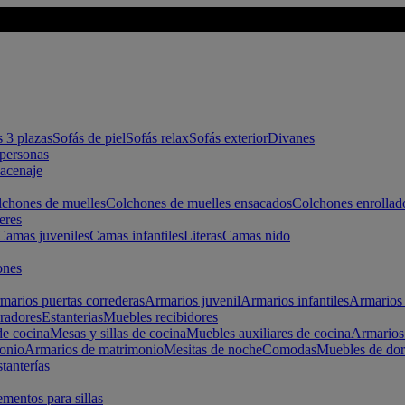
s 3 plazas
Sofás de piel
Sofás relax
Sofás exterior
Divanes
apersonas
macenaje
chones de muelles
Colchones de muelles ensacados
Colchones enrollad
eres
Camas juveniles
Camas infantiles
Literas
Camas nido
ones
marios puertas correderas
Armarios juvenil
Armarios infantiles
Armarios 
radores
Estanterias
Muebles recibidores
e cocina
Mesas y sillas de cocina
Muebles auxiliares de cocina
Armarios
onio
Armarios de matrimonio
Mesitas de noche
Comodas
Muebles de dor
tanterías
entos para sillas