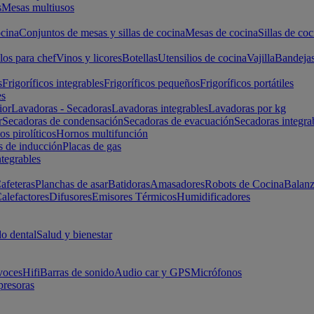
s
Mesas multiusos
cina
Conjuntos de mesas y sillas de cocina
Mesas de cocina
Sillas de coc
los para chef
Vinos y licores
Botellas
Utensilios de cocina
Vajilla
Bandeja
s
Frigoríficos integrables
Frigoríficos pequeños
Frigoríficos portátiles
es
ior
Lavadoras - Secadoras
Lavadoras integrables
Lavadoras por kg
r
Secadoras de condensación
Secadoras de evacuación
Secadoras integra
s pirolíticos
Hornos multifunción
s de inducción
Placas de gas
ntegrables
afeteras
Planchas de asar
Batidoras
Amasadores
Robots de Cocina
Balanz
alefactores
Difusores
Emisores Térmicos
Humidificadores
o dental
Salud y bienestar
voces
Hifi
Barras de sonido
Audio car y GPS
Micrófonos
presoras