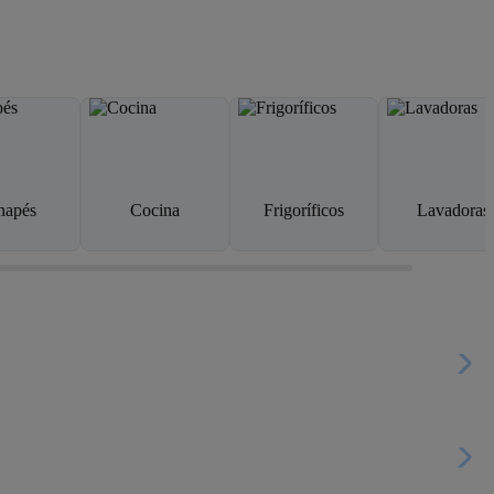
napés
Cocina
Frigoríficos
Lavadoras