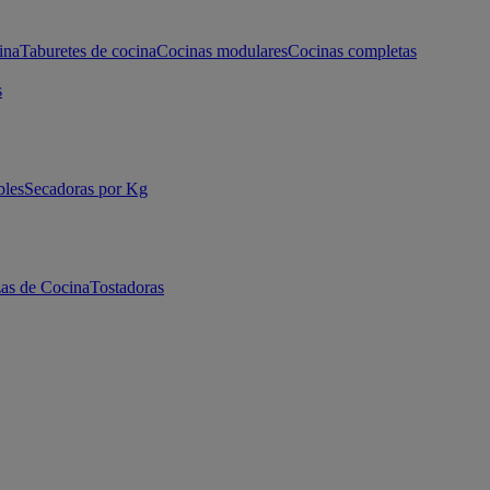
ina
Taburetes de cocina
Cocinas modulares
Cocinas completas
s
bles
Secadoras por Kg
as de Cocina
Tostadoras