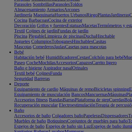
Parasoles
Sombrillas
Parasoles
Toldos
Almacenamiento
Armarios
Arcones
Jardinería
Maquinaria
Huertos Urbanos
Riego
Plantas
Jardineras
C
Cocina
Barbacoas
Cocina de exterior
Decoración
Grifos y fuentes
Estatuas
Macetas
Termómetros y est
Textil
Cojines de jardín
Fundas de jardín
Piscina
Plegable
Limpieza de piscinas
Ducha
Hinchable
Juguetes
Columpios
Toboganes
Hinchables
Casitas
Mascotas
Comederos
Jaulas
Casetas para mascotas
Bebé
Habitación bebé
Humidificadores
Cestas
Colchón para bebé
Mueb
Paseo
Coche
Mochilas
Accesorios
Capazos
Carrito ligero
Baño e higiene
Aspirador nasal
Orinales
Textil bebé
Cojines
Funda
Seguridad
Barreras
Deporte
Equipamiento de cardio
Máquinas de remo
Bicicletas spinning
E
Equipamiento de musculación
Bancos
Mancuernas
Máquinas
Pla
Accesorios fitness
Bandas
Barras
Plataforma de step
Cuerdas
Bola
Recuperación muscular
Electroestimulación
Terapia de percusi
Baño
Accesorios de baño
Colgadores baño
Papeleras
Dispensadores
To
Muebles de baño
Botiquines
Conjuntos de muebles para baño
To
Espejos de baño
Espejos de baño sin Luz
Espejos de baño ilum
Sanitarios
Bañeras
Lavabos
Mamparas