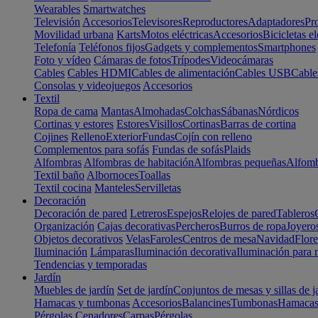
Wearables
Smartwatches
Televisión
Accesorios
Televisores
Reproductores
Adaptadores
Pr
Movilidad urbana
Karts
Motos eléctricas
Accesorios
Bicicletas el
Telefonía
Teléfonos fijos
Gadgets y complementos
Smartphones
Foto y vídeo
Cámaras de fotos
Trípodes
Videocámaras
Cables
Cables HDMI
Cables de alimentación
Cables USB
Cable
Consolas y videojuegos
Accesorios
Textil
Ropa de cama
Mantas
Almohadas
Colchas
Sábanas
Nórdicos
Cortinas y estores
Estores
Visillos
Cortinas
Barras de cortina
Cojines
Relleno
Exterior
Fundas
Cojín con relleno
Complementos para sofás
Fundas de sofás
Plaids
Alfombras
Alfombras de habitación
Alfombras pequeñas
Alfomb
Textil baño
Albornoces
Toallas
Textil cocina
Manteles
Servilletas
Decoración
Decoración de pared
Letreros
Espejos
Relojes de pared
Tableros
Organización
Cajas decorativas
Percheros
Burros de ropa
Joyero
Objetos decorativos
Velas
Faroles
Centros de mesa
Navidad
Flore
Iluminación
Lámparas
Iluminación decorativa
Iluminación para 
Tendencias y temporadas
Jardín
Muebles de jardín
Set de jardín
Conjuntos de mesas y sillas de j
Hamacas y tumbonas
Accesorios
Balancines
Tumbonas
Hamaca
Pérgolas
Cenadores
Carpas
Pérgolas