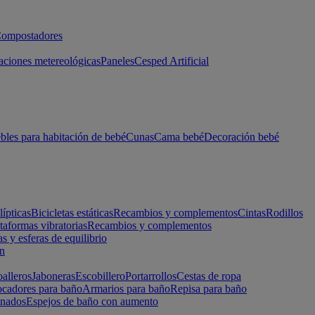
ompostadores
aciones metereológicas
Paneles
Cesped Artificial
les para habitación de bebé
Cunas
Cama bebé
Decoración bebé
lípticas
Bicicletas estáticas
Recambios y complementos
Cintas
Rodillos
taformas vibratorias
Recambios y complementos
s y esferas de equilibrio
ón
alleros
Jaboneras
Escobillero
Portarrollos
Cestas de ropa
cadores para baño
Armarios para baño
Repisa para baño
inados
Espejos de baño con aumento