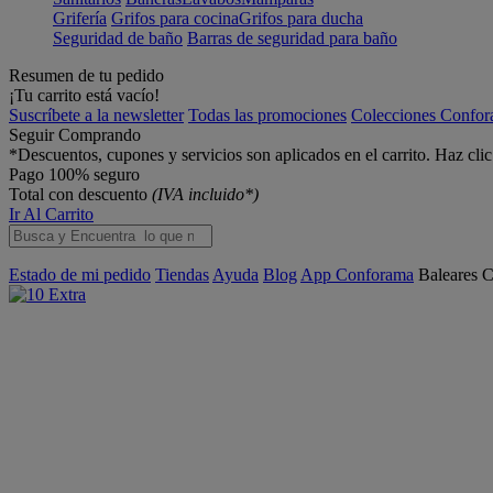
Grifería
Grifos para cocina
Grifos para ducha
Seguridad de baño
Barras de seguridad para baño
Resumen de tu pedido
¡Tu carrito está vacío!
Suscríbete a la newsletter
Todas las promociones
Colecciones Confo
Seguir Comprando
*Descuentos, cupones y servicios son aplicados en el carrito. Haz cli
Pago 100% seguro
Total con descuento
(IVA incluido*)
Ir Al Carrito
Estado de mi pedido
Tiendas
Ayuda
Blog
App Conforama
Baleares
C