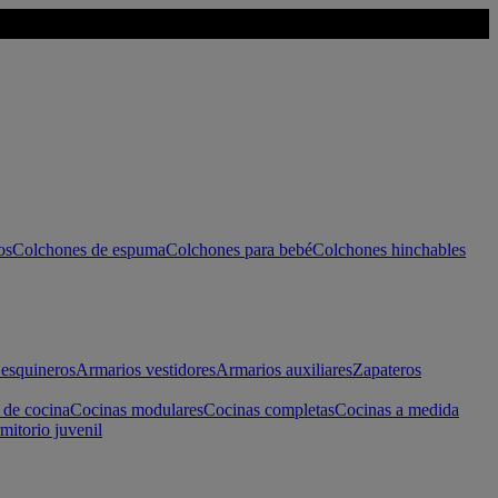
os
Colchones de espuma
Colchones para bebé
Colchones hinchables
esquineros
Armarios vestidores
Armarios auxiliares
Zapateros
 de cocina
Cocinas modulares
Cocinas completas
Cocinas a medida
mitorio juvenil