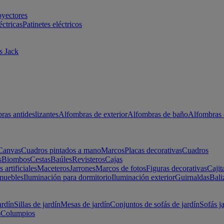
oyectores
éctricas
Patinetes eléctricos
s Jack
ras antideslizantes
Alfombras de exterior
Alfombras de baño
Alfombras 
Canvas
Cuadros pintados a mano
Marcos
Placas decorativas
Cuadros
s
Biombos
Cestas
Baúles
Revisteros
Cajas
s artificiales
Maceteros
Jarrones
Marcos de fotos
Figuras decorativas
Cajit
muebles
Iluminación para dormitorio
Iluminación exterior
Guirnaldas
Bali
ardín
Sillas de jardín
Mesas de jardín
Conjuntos de sofás de jardín
Sofás j
s
Columpios