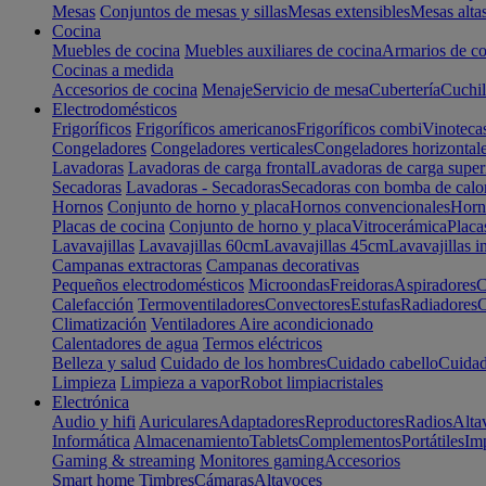
Mesas
Conjuntos de mesas y sillas
Mesas extensibles
Mesas alta
Cocina
Muebles de cocina
Muebles auxiliares de cocina
Armarios de co
Cocinas a medida
Accesorios de cocina
Menaje
Servicio de mesa
Cubertería
Cuchil
Electrodomésticos
Frigoríficos
Frigoríficos americanos
Frigoríficos combi
Vinoteca
Congeladores
Congeladores verticales
Congeladores horizontal
Lavadoras
Lavadoras de carga frontal
Lavadoras de carga super
Secadoras
Lavadoras - Secadoras
Secadoras con bomba de calo
Hornos
Conjunto de horno y placa
Hornos convencionales
Horno
Placas de cocina
Conjunto de horno y placa
Vitrocerámica
Placa
Lavavajillas
Lavavajillas 60cm
Lavavajillas 45cm
Lavavajillas i
Campanas extractoras
Campanas decorativas
Pequeños electrodomésticos
Microondas
Freidoras
Aspiradores
C
Calefacción
Termoventiladores
Convectores
Estufas
Radiadores
C
Climatización
Ventiladores
Aire acondicionado
Calentadores de agua
Termos eléctricos
Belleza y salud
Cuidado de los hombres
Cuidado cabello
Cuidad
Limpieza
Limpieza a vapor
Robot limpiacristales
Electrónica
Audio y hifi
Auriculares
Adaptadores
Reproductores
Radios
Alta
Informática
Almacenamiento
Tablets
Complementos
Portátiles
Im
Gaming & streaming
Monitores gaming
Accesorios
Smart home
Timbres
Cámaras
Altavoces