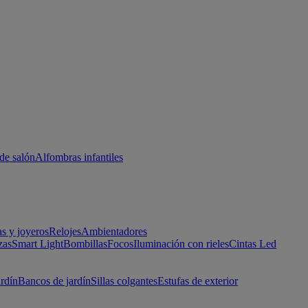
de salón
Alfombras infantiles
as y joyeros
Relojes
Ambientadores
zas
Smart Light
Bombillas
Focos
Iluminación con rieles
Cintas Led
ardín
Bancos de jardín
Sillas colgantes
Estufas de exterior