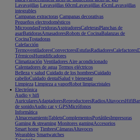
Lavavajillas
Lavavajillas 60cm
Lavavajillas 45cm
Lavavajillas
integrables
Campanas extractoras
Campanas decorativas
Pequeños electrodomésticos
Microondas
Freidoras
Aspiradores
Cafeteras
Planchas de
asar
Batidoras
Amasadores
Robots de Cocina
Balanzas de
Cocina
Tostadoras
Calefacción
Termoventiladores
Convectores
Estufas
Radiadores
Calefactores
D
Térmicos
Humidificadores
Climatización
Ventiladores
Aire acondicionado
Calentadores de agua
Termos eléctricos
Belleza y salud
Cuidado de los hombres
Cuidado
cabello
Cuidado dental
Salud y bienestar
Limpieza
Limpieza a vapor
Robot limpiacristales
Electrónica
Audio y hifi
Auriculares
Adaptadores
Reproductores
Radios
Altavoces
Hifi
Bar
de sonido
Audio car y GPS
Micrófonos
Informática
Almacenamiento
Tablets
Complementos
Portátiles
Impresoras
Gaming & streaming
Monitores gaming
Accesorios
Smart home
Timbres
Cámaras
Altavoces
Wearables
Smartwatches