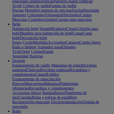
estaciones metereológicas
Paneles
Cesped Artificial
Textil
Cojines de jardín
Fundas de jardín
Piscina
Plegable
Limpieza de piscinas
Ducha
Hinchable
Juguetes
Columpios
Toboganes
Hinchables
Casitas
Mascotas
Comederos
Jaulas
Casetas para mascotas
Bebé
Habitación bebé
Humidificadores
Cestas
Colchón para
bebé
Muebles para habitación de bebé
Cunas
Cama
bebé
Decoración bebé
Paseo
Coche
Mochilas
Accesorios
Capazos
Carrito ligero
Baño e higiene
Aspirador nasal
Orinales
Textil bebé
Cojines
Funda
Seguridad
Barreras
Deporte
Equipamiento de cardio
Máquinas de remo
Bicicletas
spinning
Elípticas
Bicicletas estáticas
Recambios y
complementos
Cintas
Rodillos
Equipamiento de musculación
Bancos
Mancuernas
Máquinas
Plataformas
vibratorias
Recambios y complementos
Accesorios fitness
Bandas
Barras
Plataforma de
step
Cuerdas
Bolas y esferas de equilibrio
Recuperación muscular
Electroestimulación
Terapia de
percusión
Baño