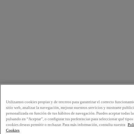
Utilizamos cookies propias y de terceros para garantizar el correcto funcionami
sitio web, analizar la navegación, mejorar nuestros servicios y mostrarte public
personalizada en función de tus hábitos de navegación. Puedes aceptar todas la
pulsando en “Aceptar”, o configurar tus preferencias para seleccionar qué tipos
cookies deseas permitir o rechazar. Para más información, consulta nuestra
Pol
Cookies