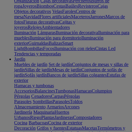
Organización
Cajas decorativas
Percheros
Burros de
ropa
Joyeros
Biombos
Cestas
Baúles
Revisteros
Cajas
Objetos decorativos
Velas
Faroles
Centros de
mesa
Navidad
Flores artificiales
Maceteros
Jarrones
Marcos de
fotos
Figuras decorativas
Cajitas y
joyeros
Relojes
Ambientadores
Iluminación
Lámparas
Iluminación decorativa
Iluminación para
muebles
Iluminación para dormitorio
Iluminación
exterior
Guirnaldas
Balizas
Smart
Light
Bombillas
Focos
Iluminación con rieles
Cintas Led
Tendencias y temporadas
Jardín
Muebles de jardín
Set de jardín
Conjuntos de mesas y sillas de
jardín
Sillas de jardín
Mesas de jardín
Conjuntos de sofás de
jardín
Sofás jardín
Bancos de jardín
Sillas colgantes
Estufas de
exterior
Hamacas y tumbonas
Accesorios
Balancines
Tumbonas
Hamacas
Columpios
Pérgolas
Cenadores
Carpas
Pérgolas
Parasoles
Sombrillas
Parasoles
Toldos
Almacenamiento
Armarios
Arcones
Jardinería
Maquinaria
Huertos
Urbanos
Riego
Plantas
Jardineras
Compostadores
Cocina
Barbacoas
Cocina de exterior
Decoración
Grifos y fuentes
Estatuas
Macetas
Termómetros y