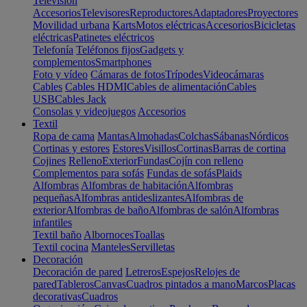
Televisión
Accesorios
Televisores
Reproductores
Adaptadores
Proyectores
Movilidad urbana
Karts
Motos eléctricas
Accesorios
Bicicletas
eléctricas
Patinetes eléctricos
Telefonía
Teléfonos fijos
Gadgets y
complementos
Smartphones
Foto y vídeo
Cámaras de fotos
Trípodes
Videocámaras
Cables
Cables HDMI
Cables de alimentación
Cables
USB
Cables Jack
Consolas y videojuegos
Accesorios
Textil
Ropa de cama
Mantas
Almohadas
Colchas
Sábanas
Nórdicos
Cortinas y estores
Estores
Visillos
Cortinas
Barras de cortina
Cojines
Relleno
Exterior
Fundas
Cojín con relleno
Complementos para sofás
Fundas de sofás
Plaids
Alfombras
Alfombras de habitación
Alfombras
pequeñas
Alfombras antideslizantes
Alfombras de
exterior
Alfombras de baño
Alfombras de salón
Alfombras
infantiles
Textil baño
Albornoces
Toallas
Textil cocina
Manteles
Servilletas
Decoración
Decoración de pared
Letreros
Espejos
Relojes de
pared
Tableros
Canvas
Cuadros pintados a mano
Marcos
Placas
decorativas
Cuadros