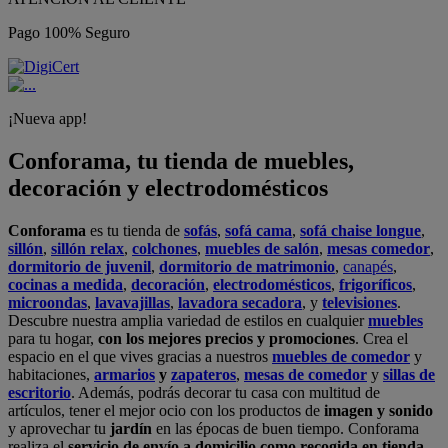
Pago 100% Seguro
¡Nueva app!
Conforama, tu tienda de muebles,
decoración y electrodomésticos
Conforama
es tu tienda de
sofás
,
sofá cama
,
sofá chaise longue
,
sillón
,
sillón relax
,
colchones
,
muebles de salón
,
mesas comedor
,
dormitorio de juvenil
,
dormitorio de matrimonio
,
canapés
,
cocinas a medida
,
decoración
,
electrodomésticos
,
frigoríficos
,
microondas
,
lavavajillas
,
lavadora secadora
, y
televisiones
.
Descubre nuestra amplia variedad de estilos en cualquier
muebles
para tu hogar,
con los mejores precios y promociones
. Crea el
espacio en el que vives gracias a nuestros
muebles de comedor
y
habitaciones,
armarios
y
zapateros
,
mesas de comedor
y
sillas de
escritorio
. Además, podrás decorar tu casa con multitud de
artículos, tener el mejor ocio con los productos de
imagen y sonido
y aprovechar tu
jardín
en las épocas de buen tiempo. Conforama
realiza el
servicio de envío a domicilio como recogida en tienda.