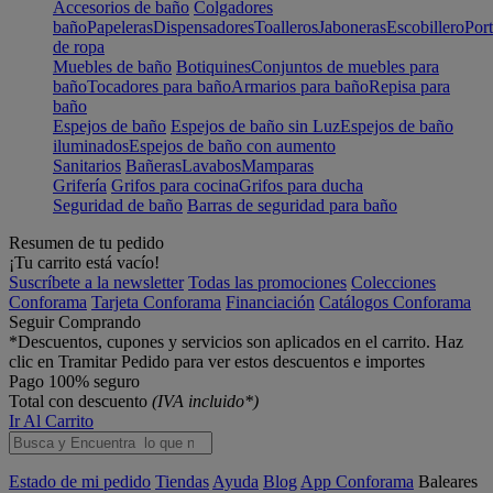
Accesorios de baño
Colgadores
baño
Papeleras
Dispensadores
Toalleros
Jaboneras
Escobillero
Port
de ropa
Muebles de baño
Botiquines
Conjuntos de muebles para
baño
Tocadores para baño
Armarios para baño
Repisa para
baño
Espejos de baño
Espejos de baño sin Luz
Espejos de baño
iluminados
Espejos de baño con aumento
Sanitarios
Bañeras
Lavabos
Mamparas
Grifería
Grifos para cocina
Grifos para ducha
Seguridad de baño
Barras de seguridad para baño
Resumen de tu pedido
¡Tu carrito está vacío!
Suscríbete a la newsletter
Todas las promociones
Colecciones
Conforama
Tarjeta Conforama
Financiación
Catálogos Conforama
Seguir Comprando
*Descuentos, cupones y servicios son aplicados en el carrito. Haz
clic en Tramitar Pedido para ver estos descuentos e importes
Pago 100% seguro
Total con descuento
(IVA incluido*)
Ir Al Carrito
Estado de mi pedido
Tiendas
Ayuda
Blog
App Conforama
Baleares