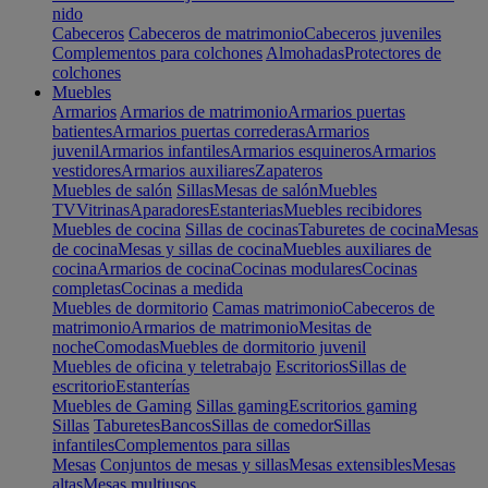
nido
Cabeceros
Cabeceros de matrimonio
Cabeceros juveniles
Complementos para colchones
Almohadas
Protectores de
colchones
Muebles
Armarios
Armarios de matrimonio
Armarios puertas
batientes
Armarios puertas correderas
Armarios
juvenil
Armarios infantiles
Armarios esquineros
Armarios
vestidores
Armarios auxiliares
Zapateros
Muebles de salón
Sillas
Mesas de salón
Muebles
TV
Vitrinas
Aparadores
Estanterias
Muebles recibidores
Muebles de cocina
Sillas de cocinas
Taburetes de cocina
Mesas
de cocina
Mesas y sillas de cocina
Muebles auxiliares de
cocina
Armarios de cocina
Cocinas modulares
Cocinas
completas
Cocinas a medida
Muebles de dormitorio
Camas matrimonio
Cabeceros de
matrimonio
Armarios de matrimonio
Mesitas de
noche
Comodas
Muebles de dormitorio juvenil
Muebles de oficina y teletrabajo
Escritorios
Sillas de
escritorio
Estanterías
Muebles de Gaming
Sillas gaming
Escritorios gaming
Sillas
Taburetes
Bancos
Sillas de comedor
Sillas
infantiles
Complementos para sillas
Mesas
Conjuntos de mesas y sillas
Mesas extensibles
Mesas
altas
Mesas multiusos