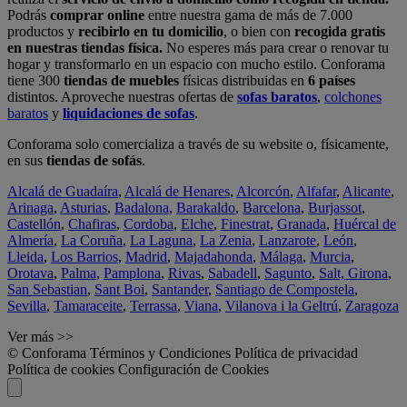
Podrás
comprar online
entre nuestra gama de más de 7.000
productos y
recibirlo en tu domicilio
, o bien con
recogida gratis
en nuestras tiendas física.
No esperes más para crear o renovar tu
hogar y transformarlo en un espacio con mucho estilo. Conforama
tiene 300
tiendas de muebles
físicas distribuidas en
6 países
distintos. Aproveche nuestras ofertas de
sofas baratos
,
colchones
baratos
y
liquidaciones de sofas
.
Conforama solo comercializa a través de su website o, físicamente,
en sus
tiendas de sofás
.
Alcalá de Guadaíra
,
Alcalá de Henares
,
Alcorcón
,
Alfafar
,
Alicante
,
Arinaga
,
Asturias
,
Badalona
,
Barakaldo
,
Barcelona
,
Burjassot
,
Castellón
,
Chafiras
,
Cordoba
,
Elche
,
Finestrat
,
Granada
,
Huércal de
Almería
,
La Coruña
,
La Laguna
,
La Zenia
,
Lanzarote
,
León
,
Lleida
,
Los Barrios
,
Madrid
,
Majadahonda
,
Málaga
,
Murcia
,
Orotava
,
Palma
,
Pamplona
,
Rivas
,
Sabadell
,
Sagunto
,
Salt, Girona
,
San Sebastian
,
Sant Boi
,
Santander
,
Santiago de Compostela
,
Sevilla
,
Tamaraceite
,
Terrassa
,
Viana
,
Vilanova i la Geltrú
,
Zaragoza
Ver más >>
© Conforama
Términos y Condiciones
Política de privacidad
Política de cookies
Configuración de Cookies