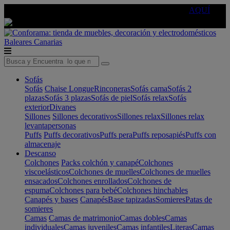
🔵Cambia tu electro con
-10% EXTRA
de descuento ☑️
AQUÍ
Baleares
Canarias
Sofás
Sofás
Chaise Longue
Rinconeras
Sofás cama
Sofás 2
plazas
Sofás 3 plazas
Sofás de piel
Sofás relax
Sofás
exterior
Divanes
Sillones
Sillones decorativos
Sillones relax
Sillones relax
levantapersonas
Puffs
Puffs decorativos
Puffs pera
Puffs reposapiés
Puffs con
almacenaje
Descanso
Colchones
Packs colchón y canapé
Colchones
viscoelásticos
Colchones de muelles
Colchones de muelles
ensacados
Colchones enrollados
Colchones de
espuma
Colchones para bebé
Colchones hinchables
Canapés y bases
Canapés
Base tapizadas
Somieres
Patas de
somieres
Camas
Camas de matrimonio
Camas dobles
Camas
individuales
Camas juveniles
Camas infantiles
Literas
Camas