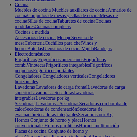
Cocina
Muebles de cocina
Muebles auxiliares de cocina
Armarios de
cocina
Conjuntos de mesas y sillas de cocina
Mesas de
cocina
Sillas de cocina
Taburetes de cocina
Cocinas
modulares
Cocinas completas
Cocinas a medida
Accesorios de cocina
Menaje
Servicio de
mesa
Cubertería
Cuchillos para chef
Vinos y
licores
Botellas
Utensilios de cocina
Vajilla
Bandejas
Electrodomésticos
Frigoríficos
Frigoríficos americanos
Frigoríficos
combi
Vinotecas
Frigoríficos integrables
Frigoríficos
pequeños
Frigoríficos portátiles
Congeladores
Congeladores verticales
Congeladores
horizontales
Lavadoras
Lavadoras de carga frontal
Lavadoras de carga
superior
Lavadoras - Secadoras
Lavadoras
integrables
Lavadoras por kg
Secadoras
Lavadoras - Secadoras
Secadoras con bomba de
calor
Secadoras de condensación
Secadoras de
evacuación
Secadoras integrables
Secadoras por Kg
Hornos
Conjunto de horno y placa
Hornos
convencionales
Hornos pirolíticos
Hornos multifunción
Placas de cocina
Conjunto de horno y
placa
Vitrocerámica
Placas de inducción
Placas de gas