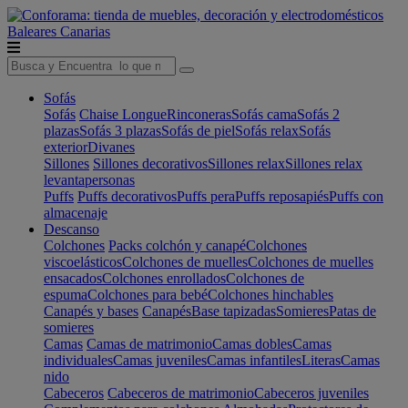
Baleares
Canarias
Sofás
Sofás
Chaise Longue
Rinconeras
Sofás cama
Sofás 2
plazas
Sofás 3 plazas
Sofás de piel
Sofás relax
Sofás
exterior
Divanes
Sillones
Sillones decorativos
Sillones relax
Sillones relax
levantapersonas
Puffs
Puffs decorativos
Puffs pera
Puffs reposapiés
Puffs con
almacenaje
Descanso
Colchones
Packs colchón y canapé
Colchones
viscoelásticos
Colchones de muelles
Colchones de muelles
ensacados
Colchones enrollados
Colchones de
espuma
Colchones para bebé
Colchones hinchables
Canapés y bases
Canapés
Base tapizadas
Somieres
Patas de
somieres
Camas
Camas de matrimonio
Camas dobles
Camas
individuales
Camas juveniles
Camas infantiles
Literas
Camas
nido
Cabeceros
Cabeceros de matrimonio
Cabeceros juveniles