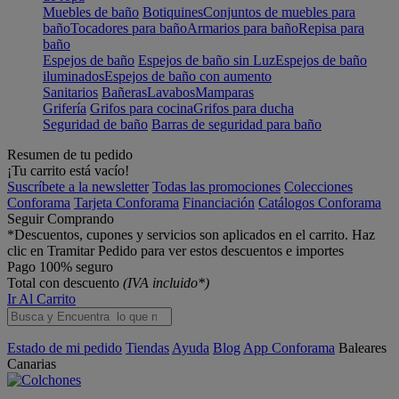
Muebles de baño
Botiquines
Conjuntos de muebles para
baño
Tocadores para baño
Armarios para baño
Repisa para
baño
Espejos de baño
Espejos de baño sin Luz
Espejos de baño
iluminados
Espejos de baño con aumento
Sanitarios
Bañeras
Lavabos
Mamparas
Grifería
Grifos para cocina
Grifos para ducha
Seguridad de baño
Barras de seguridad para baño
Resumen de tu pedido
¡Tu carrito está vacío!
Suscríbete a la newsletter
Todas las promociones
Colecciones
Conforama
Tarjeta Conforama
Financiación
Catálogos Conforama
Seguir Comprando
*Descuentos, cupones y servicios son aplicados en el carrito. Haz
clic en Tramitar Pedido para ver estos descuentos e importes
Pago 100% seguro
Total con descuento
(IVA incluido*)
Ir Al Carrito
Estado de mi pedido
Tiendas
Ayuda
Blog
App Conforama
Baleares
Canarias