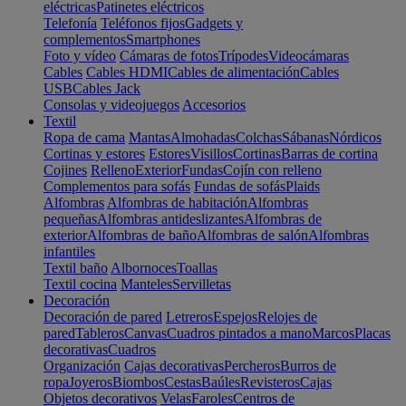
eléctricas
Patinetes eléctricos
Telefonía
Teléfonos fijos
Gadgets y
complementos
Smartphones
Foto y vídeo
Cámaras de fotos
Trípodes
Videocámaras
Cables
Cables HDMI
Cables de alimentación
Cables
USB
Cables Jack
Consolas y videojuegos
Accesorios
Textil
Ropa de cama
Mantas
Almohadas
Colchas
Sábanas
Nórdicos
Cortinas y estores
Estores
Visillos
Cortinas
Barras de cortina
Cojines
Relleno
Exterior
Fundas
Cojín con relleno
Complementos para sofás
Fundas de sofás
Plaids
Alfombras
Alfombras de habitación
Alfombras
pequeñas
Alfombras antideslizantes
Alfombras de
exterior
Alfombras de baño
Alfombras de salón
Alfombras
infantiles
Textil baño
Albornoces
Toallas
Textil cocina
Manteles
Servilletas
Decoración
Decoración de pared
Letreros
Espejos
Relojes de
pared
Tableros
Canvas
Cuadros pintados a mano
Marcos
Placas
decorativas
Cuadros
Organización
Cajas decorativas
Percheros
Burros de
ropa
Joyeros
Biombos
Cestas
Baúles
Revisteros
Cajas
Objetos decorativos
Velas
Faroles
Centros de