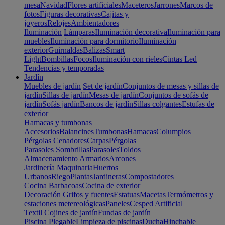
mesa
Navidad
Flores artificiales
Maceteros
Jarrones
Marcos de
fotos
Figuras decorativas
Cajitas y
joyeros
Relojes
Ambientadores
Iluminación
Lámparas
Iluminación decorativa
Iluminación para
muebles
Iluminación para dormitorio
Iluminación
exterior
Guirnaldas
Balizas
Smart
Light
Bombillas
Focos
Iluminación con rieles
Cintas Led
Tendencias y temporadas
Jardín
Muebles de jardín
Set de jardín
Conjuntos de mesas y sillas de
jardín
Sillas de jardín
Mesas de jardín
Conjuntos de sofás de
jardín
Sofás jardín
Bancos de jardín
Sillas colgantes
Estufas de
exterior
Hamacas y tumbonas
Accesorios
Balancines
Tumbonas
Hamacas
Columpios
Pérgolas
Cenadores
Carpas
Pérgolas
Parasoles
Sombrillas
Parasoles
Toldos
Almacenamiento
Armarios
Arcones
Jardinería
Maquinaria
Huertos
Urbanos
Riego
Plantas
Jardineras
Compostadores
Cocina
Barbacoas
Cocina de exterior
Decoración
Grifos y fuentes
Estatuas
Macetas
Termómetros y
estaciones metereológicas
Paneles
Cesped Artificial
Textil
Cojines de jardín
Fundas de jardín
Piscina
Plegable
Limpieza de piscinas
Ducha
Hinchable