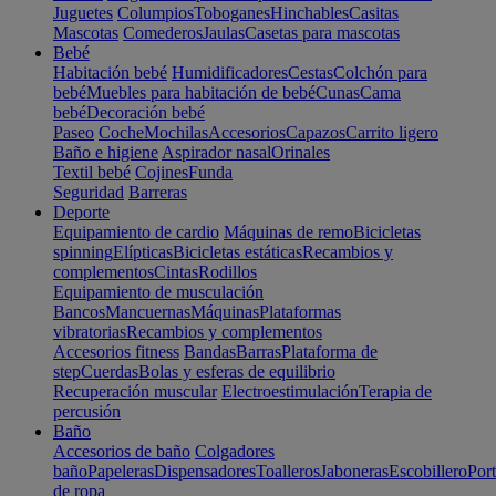
Juguetes
Columpios
Toboganes
Hinchables
Casitas
Mascotas
Comederos
Jaulas
Casetas para mascotas
Bebé
Habitación bebé
Humidificadores
Cestas
Colchón para
bebé
Muebles para habitación de bebé
Cunas
Cama
bebé
Decoración bebé
Paseo
Coche
Mochilas
Accesorios
Capazos
Carrito ligero
Baño e higiene
Aspirador nasal
Orinales
Textil bebé
Cojines
Funda
Seguridad
Barreras
Deporte
Equipamiento de cardio
Máquinas de remo
Bicicletas
spinning
Elípticas
Bicicletas estáticas
Recambios y
complementos
Cintas
Rodillos
Equipamiento de musculación
Bancos
Mancuernas
Máquinas
Plataformas
vibratorias
Recambios y complementos
Accesorios fitness
Bandas
Barras
Plataforma de
step
Cuerdas
Bolas y esferas de equilibrio
Recuperación muscular
Electroestimulación
Terapia de
percusión
Baño
Accesorios de baño
Colgadores
baño
Papeleras
Dispensadores
Toalleros
Jaboneras
Escobillero
Port
de ropa