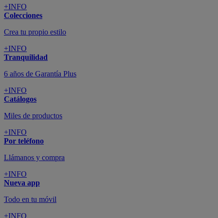
+INFO
Colecciones
Crea tu propio estilo
+INFO
Tranquilidad
6 años de Garantía Plus
+INFO
Catálogos
Miles de productos
+INFO
Por teléfono
Llámanos y compra
+INFO
Nueva app
Todo en tu móvil
+INFO