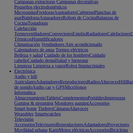
Campanas extractoras
Campanas decorativas
Pequeños electrodomésticos
Microondas
Freidoras
Aspiradores
Cafeteras
Planchas de
asar
Batidoras
Amasadores
Robots de Cocina
Balanzas de
Cocina
Tostadoras
Calefacción
Termoventiladores
Convectores
Estufas
Radiadores
Calefactores
D
Térmicos
Humidificadores
Climatización
Ventiladores
Aire acondicionado
Calentadores de agua
Termos eléctricos
Belleza y salud
Cuidado de los hombres
Cuidado
cabello
Cuidado dental
Salud y bienestar
Limpieza
Limpieza a vapor
Robot limpiacristales
Electrónica
Audio y hifi
Auriculares
Adaptadores
Reproductores
Radios
Altavoces
Hifi
Bar
de sonido
Audio car y GPS
Micrófonos
Informática
Almacenamiento
Tablets
Complementos
Portátiles
Impresoras
Gaming & streaming
Monitores gaming
Accesorios
Smart home
Timbres
Cámaras
Altavoces
Wearables
Smartwatches
Televisión
Accesorios
Televisores
Reproductores
Adaptadores
Proyectores
Movilidad urbana
Karts
Motos eléctricas
Accesorios
Bicicletas