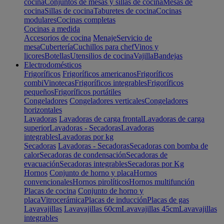
cocina
Conjuntos de mesas y sillas de cocina
Mesas de
cocina
Sillas de cocina
Taburetes de cocina
Cocinas
modulares
Cocinas completas
Cocinas a medida
Accesorios de cocina
Menaje
Servicio de
mesa
Cubertería
Cuchillos para chef
Vinos y
licores
Botellas
Utensilios de cocina
Vajilla
Bandejas
Electrodomésticos
Frigoríficos
Frigoríficos americanos
Frigoríficos
combi
Vinotecas
Frigoríficos integrables
Frigoríficos
pequeños
Frigoríficos portátiles
Congeladores
Congeladores verticales
Congeladores
horizontales
Lavadoras
Lavadoras de carga frontal
Lavadoras de carga
superior
Lavadoras - Secadoras
Lavadoras
integrables
Lavadoras por kg
Secadoras
Lavadoras - Secadoras
Secadoras con bomba de
calor
Secadoras de condensación
Secadoras de
evacuación
Secadoras integrables
Secadoras por Kg
Hornos
Conjunto de horno y placa
Hornos
convencionales
Hornos pirolíticos
Hornos multifunción
Placas de cocina
Conjunto de horno y
placa
Vitrocerámica
Placas de inducción
Placas de gas
Lavavajillas
Lavavajillas 60cm
Lavavajillas 45cm
Lavavajillas
integrables