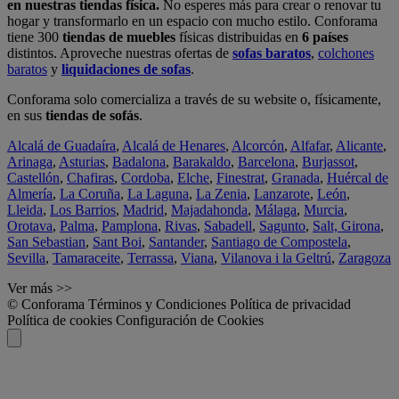
en nuestras tiendas física.
No esperes más para crear o renovar tu
hogar y transformarlo en un espacio con mucho estilo. Conforama
tiene 300
tiendas de muebles
físicas distribuidas en
6 países
distintos. Aproveche nuestras ofertas de
sofas baratos
,
colchones
baratos
y
liquidaciones de sofas
.
Conforama solo comercializa a través de su website o, físicamente,
en sus
tiendas de sofás
.
Alcalá de Guadaíra
,
Alcalá de Henares
,
Alcorcón
,
Alfafar
,
Alicante
,
Arinaga
,
Asturias
,
Badalona
,
Barakaldo
,
Barcelona
,
Burjassot
,
Castellón
,
Chafiras
,
Cordoba
,
Elche
,
Finestrat
,
Granada
,
Huércal de
Almería
,
La Coruña
,
La Laguna
,
La Zenia
,
Lanzarote
,
León
,
Lleida
,
Los Barrios
,
Madrid
,
Majadahonda
,
Málaga
,
Murcia
,
Orotava
,
Palma
,
Pamplona
,
Rivas
,
Sabadell
,
Sagunto
,
Salt, Girona
,
San Sebastian
,
Sant Boi
,
Santander
,
Santiago de Compostela
,
Sevilla
,
Tamaraceite
,
Terrassa
,
Viana
,
Vilanova i la Geltrú
,
Zaragoza
Ver más >>
© Conforama
Términos y Condiciones
Política de privacidad
Política de cookies
Configuración de Cookies