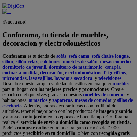
¡Nueva app!
Conforama, tu tienda de muebles,
decoración y electrodomésticos
Conforama
es tu tienda de
sofás
,
sofá cama
,
sofá chaise longue
,
sillón
,
sillón relax
,
colchones
,
muebles de salón
,
mesas comedor
,
dormitorio de juvenil
,
dormitorio de matrimonio
,
canapés
,
cocinas a medida
,
decoración
,
electrodomésticos
,
frigoríficos
,
microondas
,
lavavajillas
,
lavadora secadora
, y
televisiones
.
Descubre nuestra amplia variedad de estilos en cualquier
muebles
para tu hogar,
con los mejores precios y promociones
. Crea el
espacio en el que vives gracias a nuestros
muebles de comedor
y
habitaciones,
armarios
y
zapateros
,
mesas de comedor
y
sillas de
escritorio
. Además, podrás decorar tu casa con multitud de
artículos, tener el mejor ocio con los productos de
imagen y sonido
y aprovechar tu
jardín
en las épocas de buen tiempo. Conforama
realiza el
servicio de envío a domicilio como recogida en tienda.
Podrás
comprar online
entre nuestra gama de más de 7.000
productos y
recibirlo en tu domicilio
, o bien con
recogida gratis