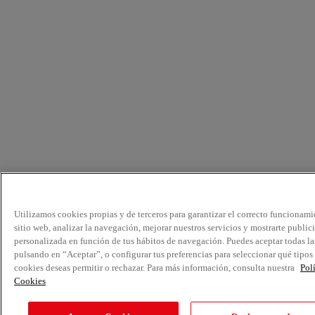
Utilizamos cookies propias y de terceros para garantizar el correcto funcionami
sitio web, analizar la navegación, mejorar nuestros servicios y mostrarte public
personalizada en función de tus hábitos de navegación. Puedes aceptar todas la
pulsando en “Aceptar”, o configurar tus preferencias para seleccionar qué tipos
cookies deseas permitir o rechazar. Para más información, consulta nuestra
Pol
Cookies