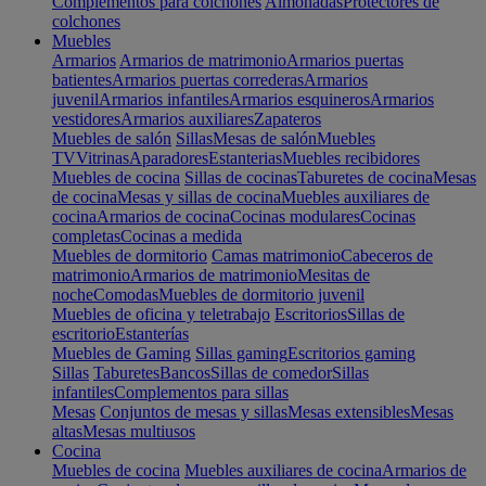
Complementos para colchones
Almohadas
Protectores de
colchones
Muebles
Armarios
Armarios de matrimonio
Armarios puertas
batientes
Armarios puertas correderas
Armarios
juvenil
Armarios infantiles
Armarios esquineros
Armarios
vestidores
Armarios auxiliares
Zapateros
Muebles de salón
Sillas
Mesas de salón
Muebles
TV
Vitrinas
Aparadores
Estanterias
Muebles recibidores
Muebles de cocina
Sillas de cocinas
Taburetes de cocina
Mesas
de cocina
Mesas y sillas de cocina
Muebles auxiliares de
cocina
Armarios de cocina
Cocinas modulares
Cocinas
completas
Cocinas a medida
Muebles de dormitorio
Camas matrimonio
Cabeceros de
matrimonio
Armarios de matrimonio
Mesitas de
noche
Comodas
Muebles de dormitorio juvenil
Muebles de oficina y teletrabajo
Escritorios
Sillas de
escritorio
Estanterías
Muebles de Gaming
Sillas gaming
Escritorios gaming
Sillas
Taburetes
Bancos
Sillas de comedor
Sillas
infantiles
Complementos para sillas
Mesas
Conjuntos de mesas y sillas
Mesas extensibles
Mesas
altas
Mesas multiusos
Cocina
Muebles de cocina
Muebles auxiliares de cocina
Armarios de