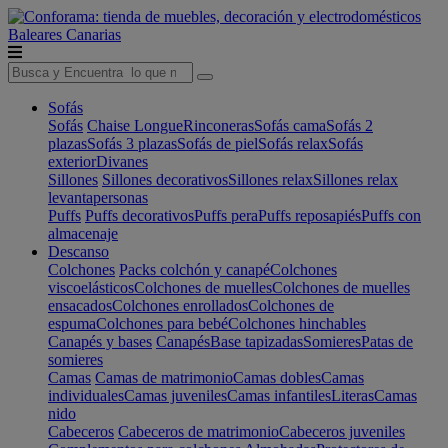
Baleares
Canarias
Sofás
Sofás
Chaise Longue
Rinconeras
Sofás cama
Sofás 2
plazas
Sofás 3 plazas
Sofás de piel
Sofás relax
Sofás
exterior
Divanes
Sillones
Sillones decorativos
Sillones relax
Sillones relax
levantapersonas
Puffs
Puffs decorativos
Puffs pera
Puffs reposapiés
Puffs con
almacenaje
Descanso
Colchones
Packs colchón y canapé
Colchones
viscoelásticos
Colchones de muelles
Colchones de muelles
ensacados
Colchones enrollados
Colchones de
espuma
Colchones para bebé
Colchones hinchables
Canapés y bases
Canapés
Base tapizadas
Somieres
Patas de
somieres
Camas
Camas de matrimonio
Camas dobles
Camas
individuales
Camas juveniles
Camas infantiles
Literas
Camas
nido
Cabeceros
Cabeceros de matrimonio
Cabeceros juveniles