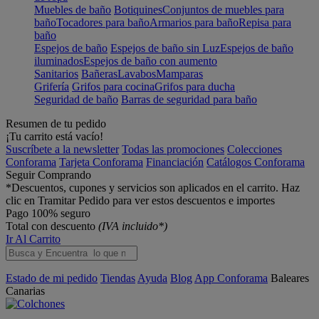
Muebles de baño
Botiquines
Conjuntos de muebles para
baño
Tocadores para baño
Armarios para baño
Repisa para
baño
Espejos de baño
Espejos de baño sin Luz
Espejos de baño
iluminados
Espejos de baño con aumento
Sanitarios
Bañeras
Lavabos
Mamparas
Grifería
Grifos para cocina
Grifos para ducha
Seguridad de baño
Barras de seguridad para baño
Resumen de tu pedido
¡Tu carrito está vacío!
Suscríbete a la newsletter
Todas las promociones
Colecciones
Conforama
Tarjeta Conforama
Financiación
Catálogos Conforama
Seguir Comprando
*Descuentos, cupones y servicios son aplicados en el carrito. Haz
clic en Tramitar Pedido para ver estos descuentos e importes
Pago 100% seguro
Total con descuento
(IVA incluido*)
Ir Al Carrito
Estado de mi pedido
Tiendas
Ayuda
Blog
App Conforama
Baleares
Canarias