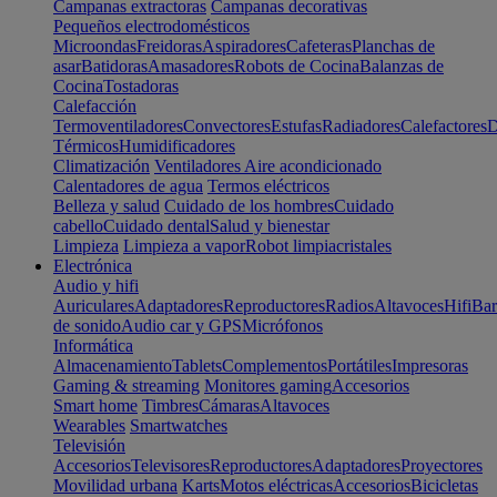
Campanas extractoras
Campanas decorativas
Pequeños electrodomésticos
Microondas
Freidoras
Aspiradores
Cafeteras
Planchas de
asar
Batidoras
Amasadores
Robots de Cocina
Balanzas de
Cocina
Tostadoras
Calefacción
Termoventiladores
Convectores
Estufas
Radiadores
Calefactores
D
Térmicos
Humidificadores
Climatización
Ventiladores
Aire acondicionado
Calentadores de agua
Termos eléctricos
Belleza y salud
Cuidado de los hombres
Cuidado
cabello
Cuidado dental
Salud y bienestar
Limpieza
Limpieza a vapor
Robot limpiacristales
Electrónica
Audio y hifi
Auriculares
Adaptadores
Reproductores
Radios
Altavoces
Hifi
Bar
de sonido
Audio car y GPS
Micrófonos
Informática
Almacenamiento
Tablets
Complementos
Portátiles
Impresoras
Gaming & streaming
Monitores gaming
Accesorios
Smart home
Timbres
Cámaras
Altavoces
Wearables
Smartwatches
Televisión
Accesorios
Televisores
Reproductores
Adaptadores
Proyectores
Movilidad urbana
Karts
Motos eléctricas
Accesorios
Bicicletas