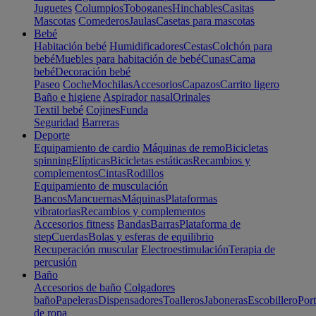
Juguetes
Columpios
Toboganes
Hinchables
Casitas
Mascotas
Comederos
Jaulas
Casetas para mascotas
Bebé
Habitación bebé
Humidificadores
Cestas
Colchón para
bebé
Muebles para habitación de bebé
Cunas
Cama
bebé
Decoración bebé
Paseo
Coche
Mochilas
Accesorios
Capazos
Carrito ligero
Baño e higiene
Aspirador nasal
Orinales
Textil bebé
Cojines
Funda
Seguridad
Barreras
Deporte
Equipamiento de cardio
Máquinas de remo
Bicicletas
spinning
Elípticas
Bicicletas estáticas
Recambios y
complementos
Cintas
Rodillos
Equipamiento de musculación
Bancos
Mancuernas
Máquinas
Plataformas
vibratorias
Recambios y complementos
Accesorios fitness
Bandas
Barras
Plataforma de
step
Cuerdas
Bolas y esferas de equilibrio
Recuperación muscular
Electroestimulación
Terapia de
percusión
Baño
Accesorios de baño
Colgadores
baño
Papeleras
Dispensadores
Toalleros
Jaboneras
Escobillero
Port
de ropa