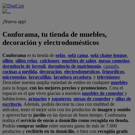
¡Nueva app!
Conforama, tu tienda de muebles,
decoración y electrodomésticos
Conforama
es tu tienda de
sofás
,
sofá cama
,
sofá chaise longue
,
sillón
,
sillón relax
,
colchones
,
muebles de salón
,
mesas comedor
,
dormitorio de juvenil
,
dormitorio de matrimonio
,
canapés
,
cocinas a medida
,
decoración
,
electrodomésticos
,
frigoríficos
,
microondas
,
lavavajillas
,
lavadora secadora
, y
televisiones
.
Descubre nuestra amplia variedad de estilos en cualquier
muebles
para tu hogar,
con los mejores precios y promociones
. Crea el
espacio en el que vives gracias a nuestros
muebles de comedor
y
habitaciones,
armarios
y
zapateros
,
mesas de comedor
y
sillas de
escritorio
. Además, podrás decorar tu casa con multitud de
artículos, tener el mejor ocio con los productos de
imagen y sonido
y aprovechar tu
jardín
en las épocas de buen tiempo. Conforama
realiza el
servicio de envío a domicilio como recogida en tienda.
Podrás
comprar online
entre nuestra gama de más de 7.000
productos y
recibirlo en tu domicilio
, o bien con
recogida gratis