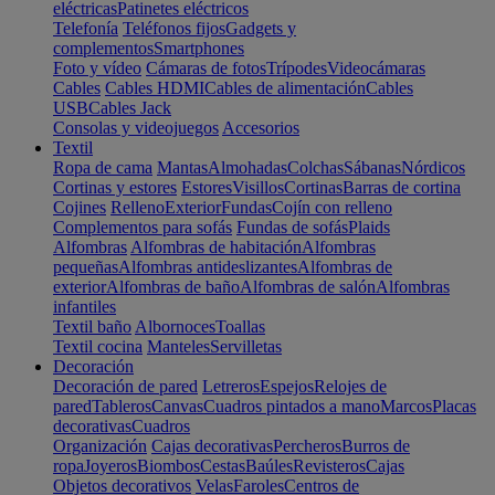
eléctricas
Patinetes eléctricos
Telefonía
Teléfonos fijos
Gadgets y
complementos
Smartphones
Foto y vídeo
Cámaras de fotos
Trípodes
Videocámaras
Cables
Cables HDMI
Cables de alimentación
Cables
USB
Cables Jack
Consolas y videojuegos
Accesorios
Textil
Ropa de cama
Mantas
Almohadas
Colchas
Sábanas
Nórdicos
Cortinas y estores
Estores
Visillos
Cortinas
Barras de cortina
Cojines
Relleno
Exterior
Fundas
Cojín con relleno
Complementos para sofás
Fundas de sofás
Plaids
Alfombras
Alfombras de habitación
Alfombras
pequeñas
Alfombras antideslizantes
Alfombras de
exterior
Alfombras de baño
Alfombras de salón
Alfombras
infantiles
Textil baño
Albornoces
Toallas
Textil cocina
Manteles
Servilletas
Decoración
Decoración de pared
Letreros
Espejos
Relojes de
pared
Tableros
Canvas
Cuadros pintados a mano
Marcos
Placas
decorativas
Cuadros
Organización
Cajas decorativas
Percheros
Burros de
ropa
Joyeros
Biombos
Cestas
Baúles
Revisteros
Cajas
Objetos decorativos
Velas
Faroles
Centros de