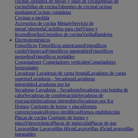
cocina
Conjuntos de mesas y sillas de cocina
Mesas de
cocina
Sillas de cocina
Taburetes de cocina
Cocinas
modulares
Cocinas completas
Cocinas a medida
Accesorios de cocina
Menaje
Servicio de
mesa
Cubertería
Cuchillos para chef
Vinos y
licores
Botellas
Utensilios de cocina
Vajilla
Bandejas
Electrodomésticos
Frigoríficos
Frigoríficos americanos
Frigoríficos
combi
Vinotecas
Frigoríficos integrables
Frigoríficos
pequeños
Frigoríficos portátiles
Congeladores
Congeladores verticales
Congeladores
horizontales
Lavadoras
Lavadoras de carga frontal
Lavadoras de carga
superior
Lavadoras - Secadoras
Lavadoras
integrables
Lavadoras por kg
Secadoras
Lavadoras - Secadoras
Secadoras con bomba de
calor
Secadoras de condensación
Secadoras de
evacuación
Secadoras integrables
Secadoras por Kg
Hornos
Conjunto de horno y placa
Hornos
convencionales
Hornos pirolíticos
Hornos multifunción
Placas de cocina
Conjunto de horno y
placa
Vitrocerámica
Placas de inducción
Placas de gas
Lavavajillas
Lavavajillas 60cm
Lavavajillas 45cm
Lavavajillas
integrables