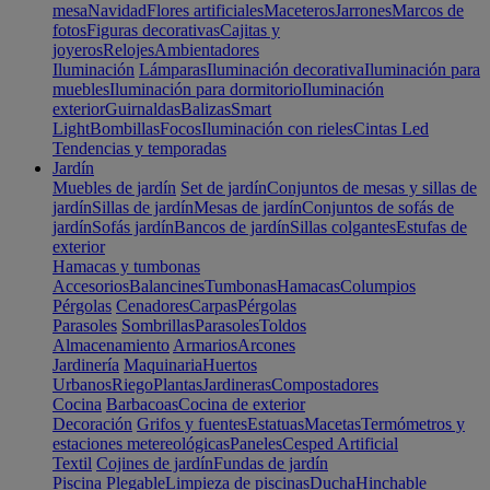
mesa
Navidad
Flores artificiales
Maceteros
Jarrones
Marcos de
fotos
Figuras decorativas
Cajitas y
joyeros
Relojes
Ambientadores
Iluminación
Lámparas
Iluminación decorativa
Iluminación para
muebles
Iluminación para dormitorio
Iluminación
exterior
Guirnaldas
Balizas
Smart
Light
Bombillas
Focos
Iluminación con rieles
Cintas Led
Tendencias y temporadas
Jardín
Muebles de jardín
Set de jardín
Conjuntos de mesas y sillas de
jardín
Sillas de jardín
Mesas de jardín
Conjuntos de sofás de
jardín
Sofás jardín
Bancos de jardín
Sillas colgantes
Estufas de
exterior
Hamacas y tumbonas
Accesorios
Balancines
Tumbonas
Hamacas
Columpios
Pérgolas
Cenadores
Carpas
Pérgolas
Parasoles
Sombrillas
Parasoles
Toldos
Almacenamiento
Armarios
Arcones
Jardinería
Maquinaria
Huertos
Urbanos
Riego
Plantas
Jardineras
Compostadores
Cocina
Barbacoas
Cocina de exterior
Decoración
Grifos y fuentes
Estatuas
Macetas
Termómetros y
estaciones metereológicas
Paneles
Cesped Artificial
Textil
Cojines de jardín
Fundas de jardín
Piscina
Plegable
Limpieza de piscinas
Ducha
Hinchable