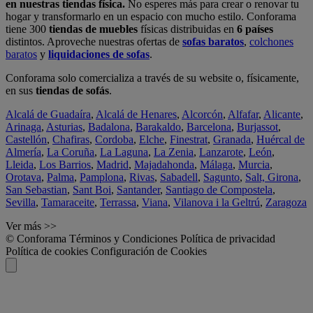
en nuestras tiendas física.
No esperes más para crear o renovar tu
hogar y transformarlo en un espacio con mucho estilo. Conforama
tiene 300
tiendas de muebles
físicas distribuidas en
6 países
distintos. Aproveche nuestras ofertas de
sofas baratos
,
colchones
baratos
y
liquidaciones de sofas
.
Conforama solo comercializa a través de su website o, físicamente,
en sus
tiendas de sofás
.
Alcalá de Guadaíra
,
Alcalá de Henares
,
Alcorcón
,
Alfafar
,
Alicante
,
Arinaga
,
Asturias
,
Badalona
,
Barakaldo
,
Barcelona
,
Burjassot
,
Castellón
,
Chafiras
,
Cordoba
,
Elche
,
Finestrat
,
Granada
,
Huércal de
Almería
,
La Coruña
,
La Laguna
,
La Zenia
,
Lanzarote
,
León
,
Lleida
,
Los Barrios
,
Madrid
,
Majadahonda
,
Málaga
,
Murcia
,
Orotava
,
Palma
,
Pamplona
,
Rivas
,
Sabadell
,
Sagunto
,
Salt, Girona
,
San Sebastian
,
Sant Boi
,
Santander
,
Santiago de Compostela
,
Sevilla
,
Tamaraceite
,
Terrassa
,
Viana
,
Vilanova i la Geltrú
,
Zaragoza
Ver más >>
© Conforama
Términos y Condiciones
Política de privacidad
Política de cookies
Configuración de Cookies