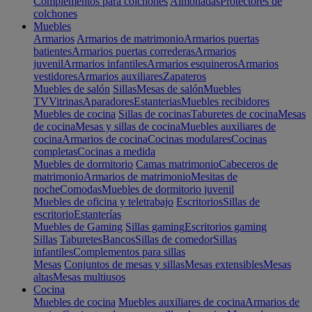
Complementos para colchones
Almohadas
Protectores de
colchones
Muebles
Armarios
Armarios de matrimonio
Armarios puertas
batientes
Armarios puertas correderas
Armarios
juvenil
Armarios infantiles
Armarios esquineros
Armarios
vestidores
Armarios auxiliares
Zapateros
Muebles de salón
Sillas
Mesas de salón
Muebles
TV
Vitrinas
Aparadores
Estanterias
Muebles recibidores
Muebles de cocina
Sillas de cocinas
Taburetes de cocina
Mesas
de cocina
Mesas y sillas de cocina
Muebles auxiliares de
cocina
Armarios de cocina
Cocinas modulares
Cocinas
completas
Cocinas a medida
Muebles de dormitorio
Camas matrimonio
Cabeceros de
matrimonio
Armarios de matrimonio
Mesitas de
noche
Comodas
Muebles de dormitorio juvenil
Muebles de oficina y teletrabajo
Escritorios
Sillas de
escritorio
Estanterías
Muebles de Gaming
Sillas gaming
Escritorios gaming
Sillas
Taburetes
Bancos
Sillas de comedor
Sillas
infantiles
Complementos para sillas
Mesas
Conjuntos de mesas y sillas
Mesas extensibles
Mesas
altas
Mesas multiusos
Cocina
Muebles de cocina
Muebles auxiliares de cocina
Armarios de