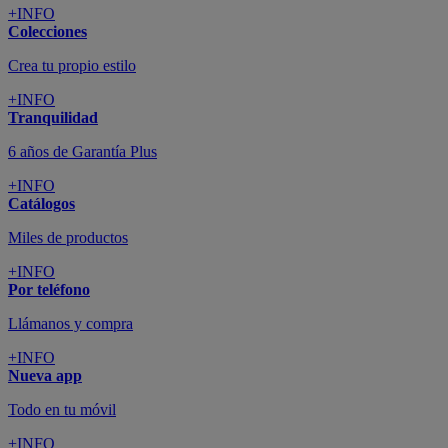
+INFO
Colecciones
Crea tu propio estilo
+INFO
Tranquilidad
6 años de Garantía Plus
+INFO
Catálogos
Miles de productos
+INFO
Por teléfono
Llámanos y compra
+INFO
Nueva app
Todo en tu móvil
+INFO