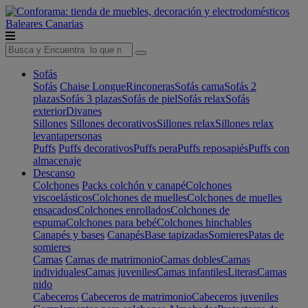
Baleares
Canarias
Sofás
Sofás
Chaise Longue
Rinconeras
Sofás cama
Sofás 2
plazas
Sofás 3 plazas
Sofás de piel
Sofás relax
Sofás
exterior
Divanes
Sillones
Sillones decorativos
Sillones relax
Sillones relax
levantapersonas
Puffs
Puffs decorativos
Puffs pera
Puffs reposapiés
Puffs con
almacenaje
Descanso
Colchones
Packs colchón y canapé
Colchones
viscoelásticos
Colchones de muelles
Colchones de muelles
ensacados
Colchones enrollados
Colchones de
espuma
Colchones para bebé
Colchones hinchables
Canapés y bases
Canapés
Base tapizadas
Somieres
Patas de
somieres
Camas
Camas de matrimonio
Camas dobles
Camas
individuales
Camas juveniles
Camas infantiles
Literas
Camas
nido
Cabeceros
Cabeceros de matrimonio
Cabeceros juveniles