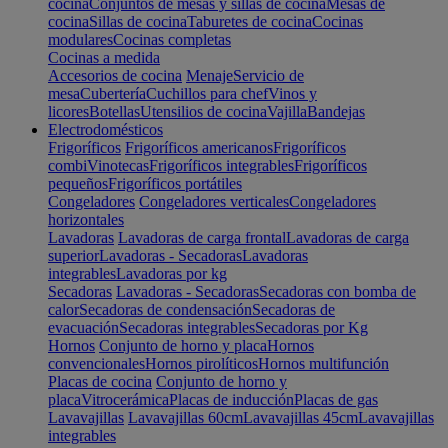
cocina
Conjuntos de mesas y sillas de cocina
Mesas de
cocina
Sillas de cocina
Taburetes de cocina
Cocinas
modulares
Cocinas completas
Cocinas a medida
Accesorios de cocina
Menaje
Servicio de
mesa
Cubertería
Cuchillos para chef
Vinos y
licores
Botellas
Utensilios de cocina
Vajilla
Bandejas
Electrodomésticos
Frigoríficos
Frigoríficos americanos
Frigoríficos
combi
Vinotecas
Frigoríficos integrables
Frigoríficos
pequeños
Frigoríficos portátiles
Congeladores
Congeladores verticales
Congeladores
horizontales
Lavadoras
Lavadoras de carga frontal
Lavadoras de carga
superior
Lavadoras - Secadoras
Lavadoras
integrables
Lavadoras por kg
Secadoras
Lavadoras - Secadoras
Secadoras con bomba de
calor
Secadoras de condensación
Secadoras de
evacuación
Secadoras integrables
Secadoras por Kg
Hornos
Conjunto de horno y placa
Hornos
convencionales
Hornos pirolíticos
Hornos multifunción
Placas de cocina
Conjunto de horno y
placa
Vitrocerámica
Placas de inducción
Placas de gas
Lavavajillas
Lavavajillas 60cm
Lavavajillas 45cm
Lavavajillas
integrables