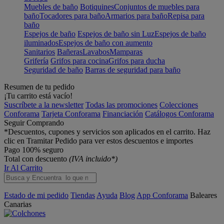
Muebles de baño
Botiquines
Conjuntos de muebles para
baño
Tocadores para baño
Armarios para baño
Repisa para
baño
Espejos de baño
Espejos de baño sin Luz
Espejos de baño
iluminados
Espejos de baño con aumento
Sanitarios
Bañeras
Lavabos
Mamparas
Grifería
Grifos para cocina
Grifos para ducha
Seguridad de baño
Barras de seguridad para baño
Resumen de tu pedido
¡Tu carrito está vacío!
Suscríbete a la newsletter
Todas las promociones
Colecciones
Conforama
Tarjeta Conforama
Financiación
Catálogos Conforama
Seguir Comprando
*Descuentos, cupones y servicios son aplicados en el carrito. Haz
clic en Tramitar Pedido para ver estos descuentos e importes
Pago 100% seguro
Total con descuento
(IVA incluido*)
Ir Al Carrito
Estado de mi pedido
Tiendas
Ayuda
Blog
App Conforama
Baleares
Canarias