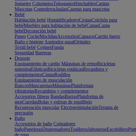
Juguetes
Columpios
Toboganes
Hinchables
Casitas
Mascotas
Comederos
Jaulas
Casetas para mascotas
Bebé
Habitación bebé
Humidificadores
Cestas
Colchón para
bebé
Muebles para habitación de bebé
Cunas
Cama
bebé
Decoración bebé
Paseo
Coche
Mochilas
Accesorios
Capazos
Carrito ligero
Baño e higiene
Aspirador nasal
Orinales
Textil bebé
Cojines
Funda
Seguridad
Barreras
Deporte
Equipamiento de cardio
Máquinas de remo
Bicicletas
spinning
Elípticas
Bicicletas estáticas
Recambios y
complementos
Cintas
Rodillos
Equipamiento de musculación
Bancos
Mancuernas
Máquinas
Plataformas
vibratorias
Recambios y complementos
Accesorios fitness
Bandas
Barras
Plataforma de
step
Cuerdas
Bolas y esferas de equilibrio
Recuperación muscular
Electroestimulación
Terapia de
percusión
Baño
Accesorios de baño
Colgadores
baño
Papeleras
Dispensadores
Toalleros
Jaboneras
Escobillero
Port
de ropa