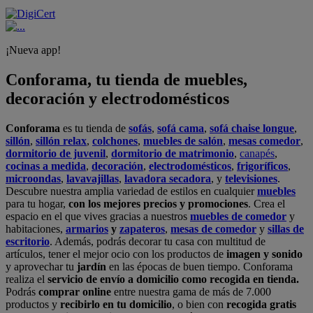
¡Nueva app!
Conforama, tu tienda de muebles,
decoración y electrodomésticos
Conforama
es tu tienda de
sofás
,
sofá cama
,
sofá chaise longue
,
sillón
,
sillón relax
,
colchones
,
muebles de salón
,
mesas comedor
,
dormitorio de juvenil
,
dormitorio de matrimonio
,
canapés
,
cocinas a medida
,
decoración
,
electrodomésticos
,
frigoríficos
,
microondas
,
lavavajillas
,
lavadora secadora
, y
televisiones
.
Descubre nuestra amplia variedad de estilos en cualquier
muebles
para tu hogar,
con los mejores precios y promociones
. Crea el
espacio en el que vives gracias a nuestros
muebles de comedor
y
habitaciones,
armarios
y
zapateros
,
mesas de comedor
y
sillas de
escritorio
. Además, podrás decorar tu casa con multitud de
artículos, tener el mejor ocio con los productos de
imagen y sonido
y aprovechar tu
jardín
en las épocas de buen tiempo. Conforama
realiza el
servicio de envío a domicilio como recogida en tienda.
Podrás
comprar online
entre nuestra gama de más de 7.000
productos y
recibirlo en tu domicilio
, o bien con
recogida gratis