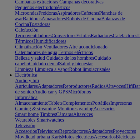
Campanas extractoras
Campanas decorativas
Pequeños electrodomésticos
Microondas
Freidoras
Aspiradores
Cafeteras
Planchas de
asar
Batidoras
Amasadores
Robots de Cocina
Balanzas de
Cocina
Tostadoras
Calefacción
Termoventiladores
Convectores
Estufas
Radiadores
Calefactores
D
Térmicos
Humidificadores
Climatización
Ventiladores
Aire acondicionado
Calentadores de agua
Termos eléctricos
Belleza y salud
Cuidado de los hombres
Cuidado
cabello
Cuidado dental
Salud y bienestar
Limpieza
Limpieza a vapor
Robot limpiacristales
Electrónica
Audio y hifi
Auriculares
Adaptadores
Reproductores
Radios
Altavoces
Hifi
Bar
de sonido
Audio car y GPS
Micrófonos
Informática
Almacenamiento
Tablets
Complementos
Portátiles
Impresoras
Gaming & streaming
Monitores gaming
Accesorios
Smart home
Timbres
Cámaras
Altavoces
Wearables
Smartwatches
Televisión
Accesorios
Televisores
Reproductores
Adaptadores
Proyectores
Movilidad urbana
Karts
Motos eléctricas
Accesorios
Bicicletas