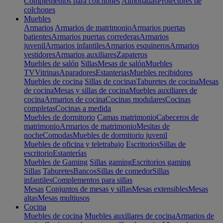
Complementos para colchones
Almohadas
Protectores de
colchones
Muebles
Armarios
Armarios de matrimonio
Armarios puertas
batientes
Armarios puertas correderas
Armarios
juvenil
Armarios infantiles
Armarios esquineros
Armarios
vestidores
Armarios auxiliares
Zapateros
Muebles de salón
Sillas
Mesas de salón
Muebles
TV
Vitrinas
Aparadores
Estanterias
Muebles recibidores
Muebles de cocina
Sillas de cocinas
Taburetes de cocina
Mesas
de cocina
Mesas y sillas de cocina
Muebles auxiliares de
cocina
Armarios de cocina
Cocinas modulares
Cocinas
completas
Cocinas a medida
Muebles de dormitorio
Camas matrimonio
Cabeceros de
matrimonio
Armarios de matrimonio
Mesitas de
noche
Comodas
Muebles de dormitorio juvenil
Muebles de oficina y teletrabajo
Escritorios
Sillas de
escritorio
Estanterías
Muebles de Gaming
Sillas gaming
Escritorios gaming
Sillas
Taburetes
Bancos
Sillas de comedor
Sillas
infantiles
Complementos para sillas
Mesas
Conjuntos de mesas y sillas
Mesas extensibles
Mesas
altas
Mesas multiusos
Cocina
Muebles de cocina
Muebles auxiliares de cocina
Armarios de