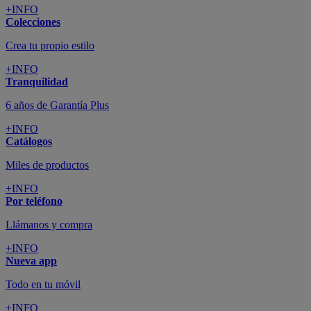
+INFO
Colecciones
Crea tu propio estilo
+INFO
Tranquilidad
6 años de Garantía Plus
+INFO
Catálogos
Miles de productos
+INFO
Por teléfono
Llámanos y compra
+INFO
Nueva app
Todo en tu móvil
+INFO