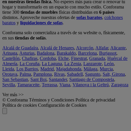
en nuestras tiendas física.
No esperes más para crear o renovar tu
hogar y transformarlo en un espacio con mucho estilo. Conforama
tiene 300
tiendas de muebles
físicas distribuidas en
6 países
distintos. Aproveche nuestras ofertas de
sofas baratos
,
colchones
baratos
y
liquidaciones de sofas
.
Conforama solo comercializa a través de su website o, físicamente,
en sus
tiendas de sofás
.
Alcalá de Guadaíra
,
Alcalá de Henares
,
Alcorcón
,
Alfafar
,
Alicante
,
Arinaga
,
Asturias
,
Badalona
,
Barakaldo
,
Barcelona
,
Burjassot
,
Castellón
,
Chafiras
,
Cordoba
,
Elche
,
Finestrat
,
Granada
,
Huércal de
Almería
,
La Coruña
,
La Laguna
,
La Zenia
,
Lanzarote
,
León
,
Lleida
,
Los Barrios
,
Madrid
,
Majadahonda
,
Málaga
,
Murcia
,
Orotava
,
Palma
,
Pamplona
,
Rivas
,
Sabadell
,
Sagunto
,
Salt, Girona
,
San Sebastian
,
Sant Boi
,
Santander
,
Santiago de Compostela
,
Sevilla
,
Tamaraceite
,
Terrassa
,
Viana
,
Vilanova i la Geltrú
,
Zaragoza
Ver más >>
© Conforama
Términos y Condiciones
Política de privacidad
Política de cookies
Configuración de Cookies