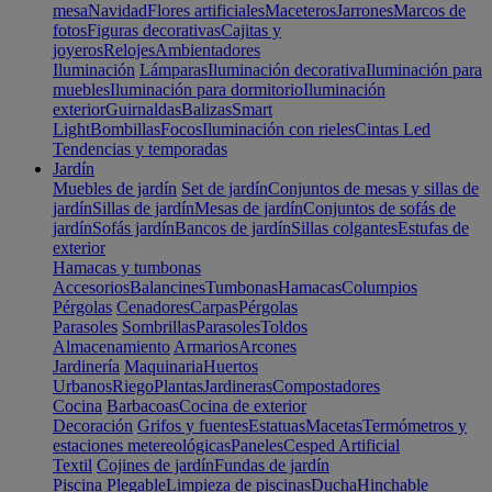
mesa
Navidad
Flores artificiales
Maceteros
Jarrones
Marcos de
fotos
Figuras decorativas
Cajitas y
joyeros
Relojes
Ambientadores
Iluminación
Lámparas
Iluminación decorativa
Iluminación para
muebles
Iluminación para dormitorio
Iluminación
exterior
Guirnaldas
Balizas
Smart
Light
Bombillas
Focos
Iluminación con rieles
Cintas Led
Tendencias y temporadas
Jardín
Muebles de jardín
Set de jardín
Conjuntos de mesas y sillas de
jardín
Sillas de jardín
Mesas de jardín
Conjuntos de sofás de
jardín
Sofás jardín
Bancos de jardín
Sillas colgantes
Estufas de
exterior
Hamacas y tumbonas
Accesorios
Balancines
Tumbonas
Hamacas
Columpios
Pérgolas
Cenadores
Carpas
Pérgolas
Parasoles
Sombrillas
Parasoles
Toldos
Almacenamiento
Armarios
Arcones
Jardinería
Maquinaria
Huertos
Urbanos
Riego
Plantas
Jardineras
Compostadores
Cocina
Barbacoas
Cocina de exterior
Decoración
Grifos y fuentes
Estatuas
Macetas
Termómetros y
estaciones metereológicas
Paneles
Cesped Artificial
Textil
Cojines de jardín
Fundas de jardín
Piscina
Plegable
Limpieza de piscinas
Ducha
Hinchable