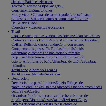
eléctricas
Patinetes eléctricos
Telefonía
Teléfonos fijos
Gadgets y
complementos
Smartphones
Foto y vídeo
Cámaras de fotos
Trípodes
Videocámaras
Cables
Cables HDMI
Cables de alimentación
Cables
USB
Cables Jack
Consolas y videojuegos
Accesorios
Textil
Ropa de cama
Mantas
Almohadas
Colchas
Sábanas
Nórdicos
Cortinas y estores
Estores
Visillos
Cortinas
Barras de cortina
Cojines
Relleno
Exterior
Fundas
Cojín con relleno
Complementos para sofás
Fundas de sofás
Plaids
Alfombras
Alfombras de habitación
Alfombras
pequeñas
Alfombras antideslizantes
Alfombras de
exterior
Alfombras de baño
Alfombras de salón
Alfombras
infantiles
Textil baño
Albornoces
Toallas
Textil cocina
Manteles
Servilletas
Decoración
Decoración de pared
Letreros
Espejos
Relojes de
pared
Tableros
Canvas
Cuadros pintados a mano
Marcos
Placas
decorativas
Cuadros
Organización
Cajas decorativas
Percheros
Burros de
ropa
Joyeros
Biombos
Cestas
Baúles
Revisteros
Cajas
Objetos decorativos
Velas
Faroles
Centros de