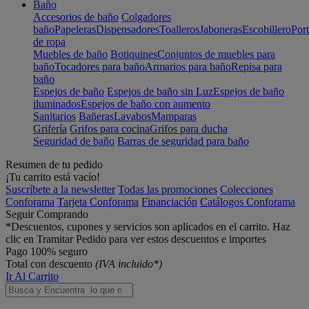
Baño
Accesorios de baño
Colgadores
baño
Papeleras
Dispensadores
Toalleros
Jaboneras
Escobillero
Port
de ropa
Muebles de baño
Botiquines
Conjuntos de muebles para
baño
Tocadores para baño
Armarios para baño
Repisa para
baño
Espejos de baño
Espejos de baño sin Luz
Espejos de baño
iluminados
Espejos de baño con aumento
Sanitarios
Bañeras
Lavabos
Mamparas
Grifería
Grifos para cocina
Grifos para ducha
Seguridad de baño
Barras de seguridad para baño
Resumen de tu pedido
¡Tu carrito está vacío!
Suscríbete a la newsletter
Todas las promociones
Colecciones
Conforama
Tarjeta Conforama
Financiación
Catálogos Conforama
Seguir Comprando
*Descuentos, cupones y servicios son aplicados en el carrito. Haz
clic en Tramitar Pedido para ver estos descuentos e importes
Pago 100% seguro
Total con descuento
(IVA incluido*)
Ir Al Carrito