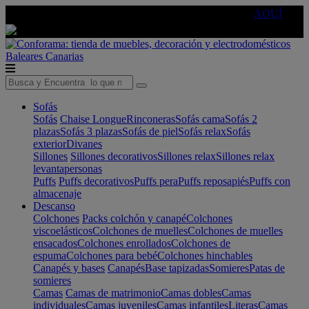
🔵Cambia tu electro con
-10% EXTRA
de descuento ☑️
AQUÍ
Baleares
Canarias
Sofás
Sofás
Chaise Longue
Rinconeras
Sofás cama
Sofás 2
plazas
Sofás 3 plazas
Sofás de piel
Sofás relax
Sofás
exterior
Divanes
Sillones
Sillones decorativos
Sillones relax
Sillones relax
levantapersonas
Puffs
Puffs decorativos
Puffs pera
Puffs reposapiés
Puffs con
almacenaje
Descanso
Colchones
Packs colchón y canapé
Colchones
viscoelásticos
Colchones de muelles
Colchones de muelles
ensacados
Colchones enrollados
Colchones de
espuma
Colchones para bebé
Colchones hinchables
Canapés y bases
Canapés
Base tapizadas
Somieres
Patas de
somieres
Camas
Camas de matrimonio
Camas dobles
Camas
individuales
Camas juveniles
Camas infantiles
Literas
Camas