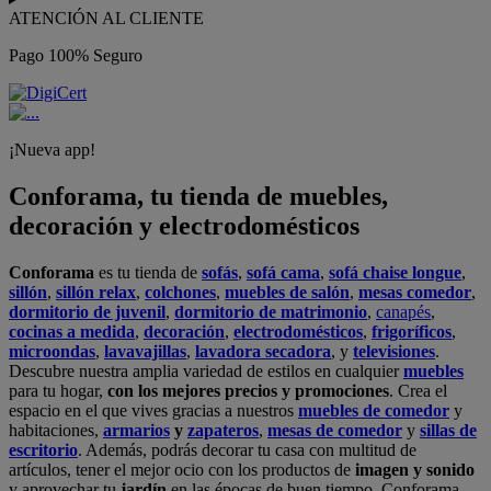
ATENCIÓN AL CLIENTE
Pago 100% Seguro
¡Nueva app!
Conforama, tu tienda de muebles,
decoración y electrodomésticos
Conforama
es tu tienda de
sofás
,
sofá cama
,
sofá chaise longue
,
sillón
,
sillón relax
,
colchones
,
muebles de salón
,
mesas comedor
,
dormitorio de juvenil
,
dormitorio de matrimonio
,
canapés
,
cocinas a medida
,
decoración
,
electrodomésticos
,
frigoríficos
,
microondas
,
lavavajillas
,
lavadora secadora
, y
televisiones
.
Descubre nuestra amplia variedad de estilos en cualquier
muebles
para tu hogar,
con los mejores precios y promociones
. Crea el
espacio en el que vives gracias a nuestros
muebles de comedor
y
habitaciones,
armarios
y
zapateros
,
mesas de comedor
y
sillas de
escritorio
. Además, podrás decorar tu casa con multitud de
artículos, tener el mejor ocio con los productos de
imagen y sonido
y aprovechar tu
jardín
en las épocas de buen tiempo. Conforama