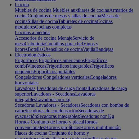
Cocina
Muebles de cocina
Muebles auxiliares de cocina
Armarios de
cocina
Conjuntos de mesas y sillas de cocina
Mesas de
cocina
Sillas de cocina
Taburetes de cocina
Cocinas
modulares
Cocinas completas
Cocinas a medida
Accesorios de cocina
Menaje
Servicio de
mesa
Cubertería
Cuchillos para chef
Vinos y
licores
Botellas
Utensilios de cocina
Vajilla
Bandejas
Electrodomésticos
Frigoríficos
Frigoríficos americanos
Frigoríficos
combi
Vinotecas
Frigoríficos integrables
Frigoríficos
pequeños
Frigoríficos portátiles
Congeladores
Congeladores verticales
Congeladores
horizontales
Lavadoras
Lavadoras de carga frontal
Lavadoras de carga
superior
Lavadoras - Secadoras
Lavadoras
integrables
Lavadoras por kg
Secadoras
Lavadoras - Secadoras
Secadoras con bomba de
calor
Secadoras de condensación
Secadoras de
evacuación
Secadoras integrables
Secadoras por Kg
Hornos
Conjunto de horno y placa
Hornos
convencionales
Hornos pirolíticos
Hornos multifunción
Placas de cocina
Conjunto de horno y
placa
Vitrocerámica
Placas de inducción
Placas de gas