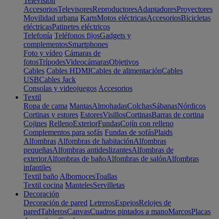
Televisión
Accesorios
Televisores
Reproductores
Adaptadores
Proyectores
Movilidad urbana
Karts
Motos eléctricas
Accesorios
Bicicletas
eléctricas
Patinetes eléctricos
Telefonía
Teléfonos fijos
Gadgets y
complementos
Smartphones
Foto y vídeo
Cámaras de
fotos
Trípodes
Videocámaras
Objetivos
Cables
Cables HDMI
Cables de alimentación
Cables
USB
Cables Jack
Consolas y videojuegos
Accesorios
Textil
Ropa de cama
Mantas
Almohadas
Colchas
Sábanas
Nórdicos
Cortinas y estores
Estores
Visillos
Cortinas
Barras de cortina
Cojines
Relleno
Exterior
Fundas
Cojín con relleno
Complementos para sofás
Fundas de sofás
Plaids
Alfombras
Alfombras de habitación
Alfombras
pequeñas
Alfombras antideslizantes
Alfombras de
exterior
Alfombras de baño
Alfombras de salón
Alfombras
infantiles
Textil baño
Albornoces
Toallas
Textil cocina
Manteles
Servilletas
Decoración
Decoración de pared
Letreros
Espejos
Relojes de
pared
Tableros
Canvas
Cuadros pintados a mano
Marcos
Placas