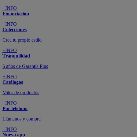
+INFO
Financiación
+INFO
Colecciones
Crea tu propio estilo
+INFO
Tranquilidad
6 años de Garantía Plus
+INFO
Catálogos
Miles de productos
+INFO
Por teléfono
Llámanos y compra
+INFO
Nueva app