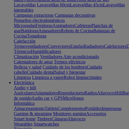
Lavavajillas
Lavavajillas 60cm
Lavavajillas 45cm
Lavavajillas
integrables
Campanas extractoras
Campanas decorativas
Pequeños electrodomésticos
Microondas
Freidoras
Aspiradores
Cafeteras
Planchas de
asar
Batidoras
Amasadores
Robots de Cocina
Balanzas de
Cocina
Tostadoras
Calefacción
Termoventiladores
Convectores
Estufas
Radiadores
Calefactores
D
Térmicos
Humidificadores
Climatización
Ventiladores
Aire acondicionado
Calentadores de agua
Termos eléctricos
Belleza y salud
Cuidado de los hombres
Cuidado
cabello
Cuidado dental
Salud y bienestar
Limpieza
Limpieza a vapor
Robot limpiacristales
Electrónica
Audio y hifi
Auriculares
Adaptadores
Reproductores
Radios
Altavoces
Hifi
Bar
de sonido
Audio car y GPS
Micrófonos
Informática
Almacenamiento
Tablets
Complementos
Portátiles
Impresoras
Gaming & streaming
Monitores gaming
Accesorios
Smart home
Timbres
Cámaras
Altavoces
Wearables
Smartwatches