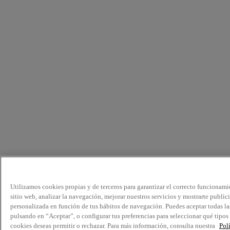
Utilizamos cookies propias y de terceros para garantizar el correcto funcionami
sitio web, analizar la navegación, mejorar nuestros servicios y mostrarte public
personalizada en función de tus hábitos de navegación. Puedes aceptar todas la
pulsando en “Aceptar”, o configurar tus preferencias para seleccionar qué tipos
cookies deseas permitir o rechazar. Para más información, consulta nuestra
Pol