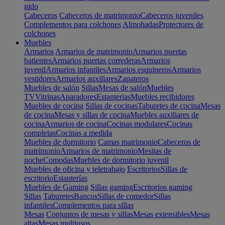
nido
Cabeceros
Cabeceros de matrimonio
Cabeceros juveniles
Complementos para colchones
Almohadas
Protectores de
colchones
Muebles
Armarios
Armarios de matrimonio
Armarios puertas
batientes
Armarios puertas correderas
Armarios
juvenil
Armarios infantiles
Armarios esquineros
Armarios
vestidores
Armarios auxiliares
Zapateros
Muebles de salón
Sillas
Mesas de salón
Muebles
TV
Vitrinas
Aparadores
Estanterias
Muebles recibidores
Muebles de cocina
Sillas de cocinas
Taburetes de cocina
Mesas
de cocina
Mesas y sillas de cocina
Muebles auxiliares de
cocina
Armarios de cocina
Cocinas modulares
Cocinas
completas
Cocinas a medida
Muebles de dormitorio
Camas matrimonio
Cabeceros de
matrimonio
Armarios de matrimonio
Mesitas de
noche
Comodas
Muebles de dormitorio juvenil
Muebles de oficina y teletrabajo
Escritorios
Sillas de
escritorio
Estanterías
Muebles de Gaming
Sillas gaming
Escritorios gaming
Sillas
Taburetes
Bancos
Sillas de comedor
Sillas
infantiles
Complementos para sillas
Mesas
Conjuntos de mesas y sillas
Mesas extensibles
Mesas
altas
Mesas multiusos