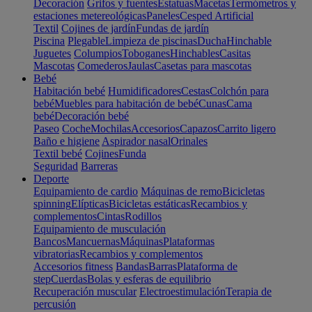
Decoración
Grifos y fuentes
Estatuas
Macetas
Termómetros y
estaciones metereológicas
Paneles
Cesped Artificial
Textil
Cojines de jardín
Fundas de jardín
Piscina
Plegable
Limpieza de piscinas
Ducha
Hinchable
Juguetes
Columpios
Toboganes
Hinchables
Casitas
Mascotas
Comederos
Jaulas
Casetas para mascotas
Bebé
Habitación bebé
Humidificadores
Cestas
Colchón para
bebé
Muebles para habitación de bebé
Cunas
Cama
bebé
Decoración bebé
Paseo
Coche
Mochilas
Accesorios
Capazos
Carrito ligero
Baño e higiene
Aspirador nasal
Orinales
Textil bebé
Cojines
Funda
Seguridad
Barreras
Deporte
Equipamiento de cardio
Máquinas de remo
Bicicletas
spinning
Elípticas
Bicicletas estáticas
Recambios y
complementos
Cintas
Rodillos
Equipamiento de musculación
Bancos
Mancuernas
Máquinas
Plataformas
vibratorias
Recambios y complementos
Accesorios fitness
Bandas
Barras
Plataforma de
step
Cuerdas
Bolas y esferas de equilibrio
Recuperación muscular
Electroestimulación
Terapia de
percusión