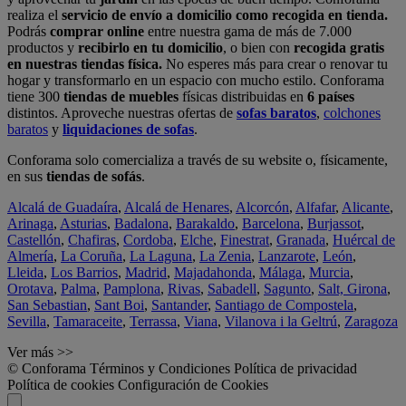
realiza el
servicio de envío a domicilio como recogida en tienda.
Podrás
comprar online
entre nuestra gama de más de 7.000
productos y
recibirlo en tu domicilio
, o bien con
recogida gratis
en nuestras tiendas física.
No esperes más para crear o renovar tu
hogar y transformarlo en un espacio con mucho estilo. Conforama
tiene 300
tiendas de muebles
físicas distribuidas en
6 países
distintos. Aproveche nuestras ofertas de
sofas baratos
,
colchones
baratos
y
liquidaciones de sofas
.
Conforama solo comercializa a través de su website o, físicamente,
en sus
tiendas de sofás
.
Alcalá de Guadaíra
,
Alcalá de Henares
,
Alcorcón
,
Alfafar
,
Alicante
,
Arinaga
,
Asturias
,
Badalona
,
Barakaldo
,
Barcelona
,
Burjassot
,
Castellón
,
Chafiras
,
Cordoba
,
Elche
,
Finestrat
,
Granada
,
Huércal de
Almería
,
La Coruña
,
La Laguna
,
La Zenia
,
Lanzarote
,
León
,
Lleida
,
Los Barrios
,
Madrid
,
Majadahonda
,
Málaga
,
Murcia
,
Orotava
,
Palma
,
Pamplona
,
Rivas
,
Sabadell
,
Sagunto
,
Salt, Girona
,
San Sebastian
,
Sant Boi
,
Santander
,
Santiago de Compostela
,
Sevilla
,
Tamaraceite
,
Terrassa
,
Viana
,
Vilanova i la Geltrú
,
Zaragoza
Ver más >>
© Conforama
Términos y Condiciones
Política de privacidad
Política de cookies
Configuración de Cookies