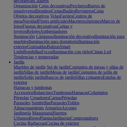
decorativas
Cuadros
Organización
Cajas decorativas
Percheros
Burros de
ropa
Joyeros
Biombos
Cestas
Baúles
Revisteros
Cajas
Objetos decorativos
Velas
Faroles
Centros de
mesa
Navidad
Flores artificiales
Maceteros
Jarrones
Marcos de
fotos
Figuras decorativas
Cajitas y
joyeros
Relojes
Ambientadores
Iluminación
Lámparas
Iluminación decorativa
Iluminación para
muebles
Iluminación para dormitorio
Iluminación
exterior
Guirnaldas
Balizas
Smart
Light
Bombillas
Focos
Iluminación con rieles
Cintas Led
Tendencias y temporadas
Jardín
Muebles de jardín
Set de jardín
Conjuntos de mesas y sillas de
jardín
Sillas de jardín
Mesas de jardín
Conjuntos de sofás de
jardín
Sofás jardín
Bancos de jardín
Sillas colgantes
Estufas de
exterior
Hamacas y tumbonas
Accesorios
Balancines
Tumbonas
Hamacas
Columpios
Pérgolas
Cenadores
Carpas
Pérgolas
Parasoles
Sombrillas
Parasoles
Toldos
Almacenamiento
Armarios
Arcones
Jardinería
Maquinaria
Huertos
Urbanos
Riego
Plantas
Jardineras
Compostadores
Cocina
Barbacoas
Cocina de exterior