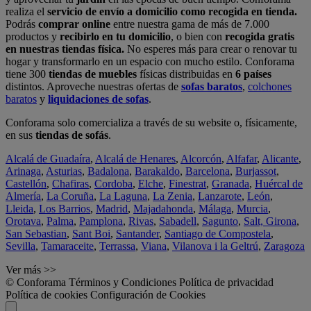
realiza el
servicio de envío a domicilio como recogida en tienda.
Podrás
comprar online
entre nuestra gama de más de 7.000
productos y
recibirlo en tu domicilio
, o bien con
recogida gratis
en nuestras tiendas física.
No esperes más para crear o renovar tu
hogar y transformarlo en un espacio con mucho estilo. Conforama
tiene 300
tiendas de muebles
físicas distribuidas en
6 países
distintos. Aproveche nuestras ofertas de
sofas baratos
,
colchones
baratos
y
liquidaciones de sofas
.
Conforama solo comercializa a través de su website o, físicamente,
en sus
tiendas de sofás
.
Alcalá de Guadaíra
,
Alcalá de Henares
,
Alcorcón
,
Alfafar
,
Alicante
,
Arinaga
,
Asturias
,
Badalona
,
Barakaldo
,
Barcelona
,
Burjassot
,
Castellón
,
Chafiras
,
Cordoba
,
Elche
,
Finestrat
,
Granada
,
Huércal de
Almería
,
La Coruña
,
La Laguna
,
La Zenia
,
Lanzarote
,
León
,
Lleida
,
Los Barrios
,
Madrid
,
Majadahonda
,
Málaga
,
Murcia
,
Orotava
,
Palma
,
Pamplona
,
Rivas
,
Sabadell
,
Sagunto
,
Salt, Girona
,
San Sebastian
,
Sant Boi
,
Santander
,
Santiago de Compostela
,
Sevilla
,
Tamaraceite
,
Terrassa
,
Viana
,
Vilanova i la Geltrú
,
Zaragoza
Ver más >>
© Conforama
Términos y Condiciones
Política de privacidad
Política de cookies
Configuración de Cookies