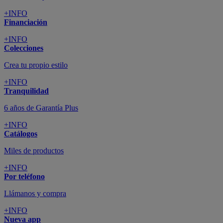
+INFO
Financiación
+INFO
Colecciones
Crea tu propio estilo
+INFO
Tranquilidad
6 años de Garantía Plus
+INFO
Catálogos
Miles de productos
+INFO
Por teléfono
Llámanos y compra
+INFO
Nueva app