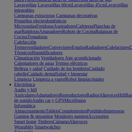
Lavavajillas
Lavavajillas 60cm
Lavavajillas 45cm
Lavavajillas
integrables
Campanas extractoras
Campanas decorativas
Pequeños electrodomésticos
Microondas
Freidoras
Aspiradores
Cafeteras
Planchas de
asar
Batidoras
Amasadores
Robots de Cocina
Balanzas de
Cocina
Tostadoras
Calefacción
Termoventiladores
Convectores
Estufas
Radiadores
Calefactores
D
Térmicos
Humidificadores
Climatización
Ventiladores
Aire acondicionado
Calentadores de agua
Termos eléctricos
Belleza y salud
Cuidado de los hombres
Cuidado
cabello
Cuidado dental
Salud y bienestar
Limpieza
Limpieza a vapor
Robot limpiacristales
Electrónica
Audio y hifi
Auriculares
Adaptadores
Reproductores
Radios
Altavoces
Hifi
Bar
de sonido
Audio car y GPS
Micrófonos
Informática
Almacenamiento
Tablets
Complementos
Portátiles
Impresoras
Gaming & streaming
Monitores gaming
Accesorios
Smart home
Timbres
Cámaras
Altavoces
Wearables
Smartwatches