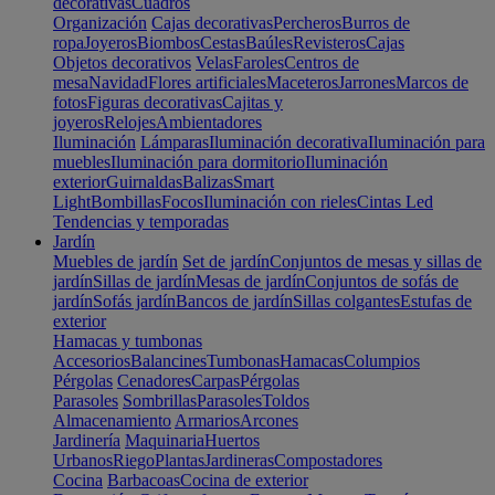
decorativas
Cuadros
Organización
Cajas decorativas
Percheros
Burros de
ropa
Joyeros
Biombos
Cestas
Baúles
Revisteros
Cajas
Objetos decorativos
Velas
Faroles
Centros de
mesa
Navidad
Flores artificiales
Maceteros
Jarrones
Marcos de
fotos
Figuras decorativas
Cajitas y
joyeros
Relojes
Ambientadores
Iluminación
Lámparas
Iluminación decorativa
Iluminación para
muebles
Iluminación para dormitorio
Iluminación
exterior
Guirnaldas
Balizas
Smart
Light
Bombillas
Focos
Iluminación con rieles
Cintas Led
Tendencias y temporadas
Jardín
Muebles de jardín
Set de jardín
Conjuntos de mesas y sillas de
jardín
Sillas de jardín
Mesas de jardín
Conjuntos de sofás de
jardín
Sofás jardín
Bancos de jardín
Sillas colgantes
Estufas de
exterior
Hamacas y tumbonas
Accesorios
Balancines
Tumbonas
Hamacas
Columpios
Pérgolas
Cenadores
Carpas
Pérgolas
Parasoles
Sombrillas
Parasoles
Toldos
Almacenamiento
Armarios
Arcones
Jardinería
Maquinaria
Huertos
Urbanos
Riego
Plantas
Jardineras
Compostadores
Cocina
Barbacoas
Cocina de exterior