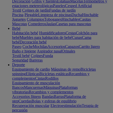
Decoración
Grifos y fuentes
Estatuas
Macetas
Termómetros y
estaciones metereológicas
Paneles
Cesped Artificial
Textil
Cojines de jardín
Fundas de jardín
Piscina
Plegable
Limpieza de piscinas
Ducha
Hinchable
Juguetes
Columpios
Toboganes
Hinchables
Casitas
Mascotas
Comederos
Jaulas
Casetas para mascotas
Bebé
Habitación bebé
Humidificadores
Cestas
Colchón para
bebé
Muebles para habitación de bebé
Cunas
Cama
bebé
Decoración bebé
Paseo
Coche
Mochilas
Accesorios
Capazos
Carrito ligero
Baño e higiene
Aspirador nasal
Orinales
Textil bebé
Cojines
Funda
Seguridad
Barreras
Deporte
Equipamiento de cardio
Máquinas de remo
Bicicletas
spinning
Elípticas
Bicicletas estáticas
Recambios y
complementos
Cintas
Rodillos
Equipamiento de musculación
Bancos
Mancuernas
Máquinas
Plataformas
vibratorias
Recambios y complementos
Accesorios fitness
Bandas
Barras
Plataforma de
step
Cuerdas
Bolas y esferas de equilibrio
Recuperación muscular
Electroestimulación
Terapia de
percusión