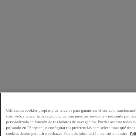
Utilizamos cookies propias y de terceros para garantizar el correcto funcionami
sitio web, analizar la navegación, mejorar nuestros servicios y mostrarte public
personalizada en función de tus hábitos de navegación. Puedes aceptar todas la
pulsando en “Aceptar”, o configurar tus preferencias para seleccionar qué tipos
cookies deseas permitir o rechazar. Para más información, consulta nuestra
Pol