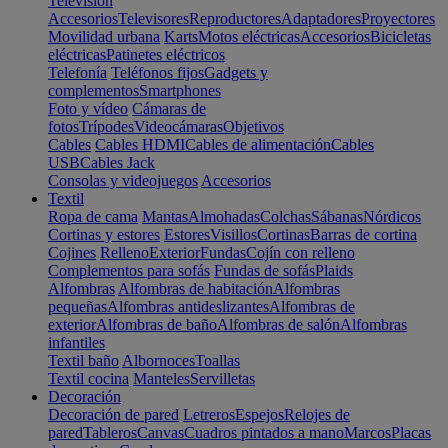
Televisión
Accesorios
Televisores
Reproductores
Adaptadores
Proyectores
Movilidad urbana
Karts
Motos eléctricas
Accesorios
Bicicletas
eléctricas
Patinetes eléctricos
Telefonía
Teléfonos fijos
Gadgets y
complementos
Smartphones
Foto y vídeo
Cámaras de
fotos
Trípodes
Videocámaras
Objetivos
Cables
Cables HDMI
Cables de alimentación
Cables
USB
Cables Jack
Consolas y videojuegos
Accesorios
Textil
Ropa de cama
Mantas
Almohadas
Colchas
Sábanas
Nórdicos
Cortinas y estores
Estores
Visillos
Cortinas
Barras de cortina
Cojines
Relleno
Exterior
Fundas
Cojín con relleno
Complementos para sofás
Fundas de sofás
Plaids
Alfombras
Alfombras de habitación
Alfombras
pequeñas
Alfombras antideslizantes
Alfombras de
exterior
Alfombras de baño
Alfombras de salón
Alfombras
infantiles
Textil baño
Albornoces
Toallas
Textil cocina
Manteles
Servilletas
Decoración
Decoración de pared
Letreros
Espejos
Relojes de
pared
Tableros
Canvas
Cuadros pintados a mano
Marcos
Placas