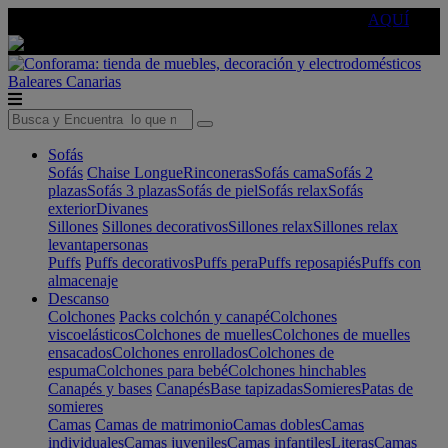
🔵Cambia tu electro con
-10% EXTRA
de descuento ☑️
AQUÍ
Baleares
Canarias
Sofás
Sofás
Chaise Longue
Rinconeras
Sofás cama
Sofás 2
plazas
Sofás 3 plazas
Sofás de piel
Sofás relax
Sofás
exterior
Divanes
Sillones
Sillones decorativos
Sillones relax
Sillones relax
levantapersonas
Puffs
Puffs decorativos
Puffs pera
Puffs reposapiés
Puffs con
almacenaje
Descanso
Colchones
Packs colchón y canapé
Colchones
viscoelásticos
Colchones de muelles
Colchones de muelles
ensacados
Colchones enrollados
Colchones de
espuma
Colchones para bebé
Colchones hinchables
Canapés y bases
Canapés
Base tapizadas
Somieres
Patas de
somieres
Camas
Camas de matrimonio
Camas dobles
Camas
individuales
Camas juveniles
Camas infantiles
Literas
Camas