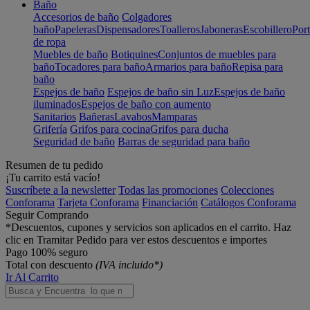
Baño
Accesorios de baño
Colgadores
baño
Papeleras
Dispensadores
Toalleros
Jaboneras
Escobillero
Port
de ropa
Muebles de baño
Botiquines
Conjuntos de muebles para
baño
Tocadores para baño
Armarios para baño
Repisa para
baño
Espejos de baño
Espejos de baño sin Luz
Espejos de baño
iluminados
Espejos de baño con aumento
Sanitarios
Bañeras
Lavabos
Mamparas
Grifería
Grifos para cocina
Grifos para ducha
Seguridad de baño
Barras de seguridad para baño
Resumen de tu pedido
¡Tu carrito está vacío!
Suscríbete a la newsletter
Todas las promociones
Colecciones
Conforama
Tarjeta Conforama
Financiación
Catálogos Conforama
Seguir Comprando
*Descuentos, cupones y servicios son aplicados en el carrito. Haz
clic en Tramitar Pedido para ver estos descuentos e importes
Pago 100% seguro
Total con descuento
(IVA incluido*)
Ir Al Carrito