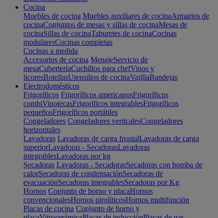
Cocina
Muebles de cocina
Muebles auxiliares de cocina
Armarios de
cocina
Conjuntos de mesas y sillas de cocina
Mesas de
cocina
Sillas de cocina
Taburetes de cocina
Cocinas
modulares
Cocinas completas
Cocinas a medida
Accesorios de cocina
Menaje
Servicio de
mesa
Cubertería
Cuchillos para chef
Vinos y
licores
Botellas
Utensilios de cocina
Vajilla
Bandejas
Electrodomésticos
Frigoríficos
Frigoríficos americanos
Frigoríficos
combi
Vinotecas
Frigoríficos integrables
Frigoríficos
pequeños
Frigoríficos portátiles
Congeladores
Congeladores verticales
Congeladores
horizontales
Lavadoras
Lavadoras de carga frontal
Lavadoras de carga
superior
Lavadoras - Secadoras
Lavadoras
integrables
Lavadoras por kg
Secadoras
Lavadoras - Secadoras
Secadoras con bomba de
calor
Secadoras de condensación
Secadoras de
evacuación
Secadoras integrables
Secadoras por Kg
Hornos
Conjunto de horno y placa
Hornos
convencionales
Hornos pirolíticos
Hornos multifunción
Placas de cocina
Conjunto de horno y
placa
Vitrocerámica
Placas de inducción
Placas de gas