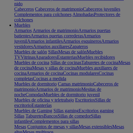
nido
Cabeceros
Cabeceros de matrimonio
Cabeceros juveniles
Complementos para colchones
Almohadas
Protectores de
colchones
Muebles
Armarios
Armarios de matrimonio
Armarios puertas
batientes
Armarios puertas correderas
Armarios
juvenil
Armarios infantiles
Armarios esquineros
Armarios
vestidores
Armarios auxiliares
Zapateros
Muebles de salón
Sillas
Mesas de salón
Muebles
TV
Vitrinas
Aparadores
Estanterias
Muebles recibidores
Muebles de cocina
Sillas de cocinas
Taburetes de cocina
Mesas
de cocina
Mesas y sillas de cocina
Muebles auxiliares de
cocina
Armarios de cocina
Cocinas modulares
Cocinas
completas
Cocinas a medida
Muebles de dormitorio
Camas matrimonio
Cabeceros de
matrimonio
Armarios de matrimonio
Mesitas de
noche
Comodas
Muebles de dormitorio juvenil
Muebles de oficina y teletrabajo
Escritorios
Sillas de
escritorio
Estanterías
Muebles de Gaming
Sillas gaming
Escritorios gaming
Sillas
Taburetes
Bancos
Sillas de comedor
Sillas
infantiles
Complementos para sillas
Mesas
Conjuntos de mesas y sillas
Mesas extensibles
Mesas
altas
Mesas multiusos