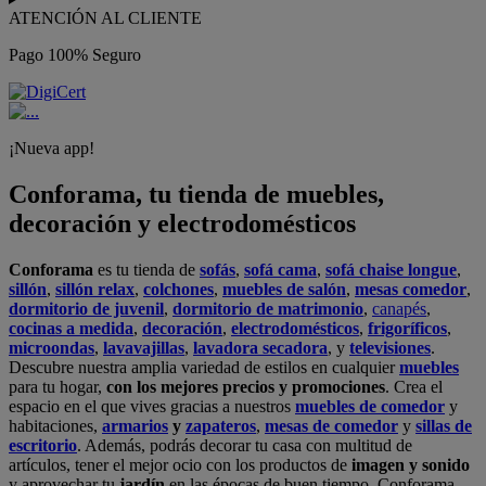
ATENCIÓN AL CLIENTE
Pago 100% Seguro
¡Nueva app!
Conforama, tu tienda de muebles,
decoración y electrodomésticos
Conforama
es tu tienda de
sofás
,
sofá cama
,
sofá chaise longue
,
sillón
,
sillón relax
,
colchones
,
muebles de salón
,
mesas comedor
,
dormitorio de juvenil
,
dormitorio de matrimonio
,
canapés
,
cocinas a medida
,
decoración
,
electrodomésticos
,
frigoríficos
,
microondas
,
lavavajillas
,
lavadora secadora
, y
televisiones
.
Descubre nuestra amplia variedad de estilos en cualquier
muebles
para tu hogar,
con los mejores precios y promociones
. Crea el
espacio en el que vives gracias a nuestros
muebles de comedor
y
habitaciones,
armarios
y
zapateros
,
mesas de comedor
y
sillas de
escritorio
. Además, podrás decorar tu casa con multitud de
artículos, tener el mejor ocio con los productos de
imagen y sonido
y aprovechar tu
jardín
en las épocas de buen tiempo. Conforama