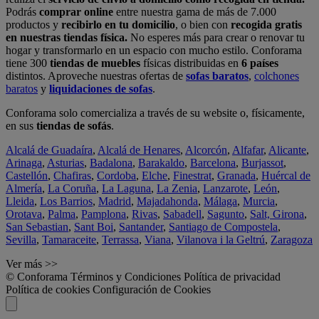
Podrás
comprar online
entre nuestra gama de más de 7.000
productos y
recibirlo en tu domicilio
, o bien con
recogida gratis
en nuestras tiendas física.
No esperes más para crear o renovar tu
hogar y transformarlo en un espacio con mucho estilo. Conforama
tiene 300
tiendas de muebles
físicas distribuidas en
6 países
distintos. Aproveche nuestras ofertas de
sofas baratos
,
colchones
baratos
y
liquidaciones de sofas
.
Conforama solo comercializa a través de su website o, físicamente,
en sus
tiendas de sofás
.
Alcalá de Guadaíra
,
Alcalá de Henares
,
Alcorcón
,
Alfafar
,
Alicante
,
Arinaga
,
Asturias
,
Badalona
,
Barakaldo
,
Barcelona
,
Burjassot
,
Castellón
,
Chafiras
,
Cordoba
,
Elche
,
Finestrat
,
Granada
,
Huércal de
Almería
,
La Coruña
,
La Laguna
,
La Zenia
,
Lanzarote
,
León
,
Lleida
,
Los Barrios
,
Madrid
,
Majadahonda
,
Málaga
,
Murcia
,
Orotava
,
Palma
,
Pamplona
,
Rivas
,
Sabadell
,
Sagunto
,
Salt, Girona
,
San Sebastian
,
Sant Boi
,
Santander
,
Santiago de Compostela
,
Sevilla
,
Tamaraceite
,
Terrassa
,
Viana
,
Vilanova i la Geltrú
,
Zaragoza
Ver más >>
© Conforama
Términos y Condiciones
Política de privacidad
Política de cookies
Configuración de Cookies