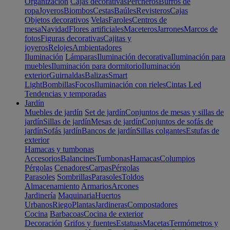
Organización
Cajas decorativas
Percheros
Burros de
ropa
Joyeros
Biombos
Cestas
Baúles
Revisteros
Cajas
Objetos decorativos
Velas
Faroles
Centros de
mesa
Navidad
Flores artificiales
Maceteros
Jarrones
Marcos de
fotos
Figuras decorativas
Cajitas y
joyeros
Relojes
Ambientadores
Iluminación
Lámparas
Iluminación decorativa
Iluminación para
muebles
Iluminación para dormitorio
Iluminación
exterior
Guirnaldas
Balizas
Smart
Light
Bombillas
Focos
Iluminación con rieles
Cintas Led
Tendencias y temporadas
Jardín
Muebles de jardín
Set de jardín
Conjuntos de mesas y sillas de
jardín
Sillas de jardín
Mesas de jardín
Conjuntos de sofás de
jardín
Sofás jardín
Bancos de jardín
Sillas colgantes
Estufas de
exterior
Hamacas y tumbonas
Accesorios
Balancines
Tumbonas
Hamacas
Columpios
Pérgolas
Cenadores
Carpas
Pérgolas
Parasoles
Sombrillas
Parasoles
Toldos
Almacenamiento
Armarios
Arcones
Jardinería
Maquinaria
Huertos
Urbanos
Riego
Plantas
Jardineras
Compostadores
Cocina
Barbacoas
Cocina de exterior
Decoración
Grifos y fuentes
Estatuas
Macetas
Termómetros y