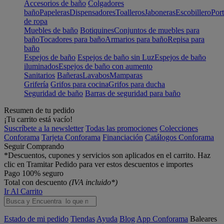
Accesorios de baño
Colgadores
baño
Papeleras
Dispensadores
Toalleros
Jaboneras
Escobillero
Port
de ropa
Muebles de baño
Botiquines
Conjuntos de muebles para
baño
Tocadores para baño
Armarios para baño
Repisa para
baño
Espejos de baño
Espejos de baño sin Luz
Espejos de baño
iluminados
Espejos de baño con aumento
Sanitarios
Bañeras
Lavabos
Mamparas
Grifería
Grifos para cocina
Grifos para ducha
Seguridad de baño
Barras de seguridad para baño
Resumen de tu pedido
¡Tu carrito está vacío!
Suscríbete a la newsletter
Todas las promociones
Colecciones
Conforama
Tarjeta Conforama
Financiación
Catálogos Conforama
Seguir Comprando
*Descuentos, cupones y servicios son aplicados en el carrito. Haz
clic en Tramitar Pedido para ver estos descuentos e importes
Pago 100% seguro
Total con descuento
(IVA incluido*)
Ir Al Carrito
Estado de mi pedido
Tiendas
Ayuda
Blog
App Conforama
Baleares