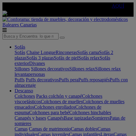
🔵Cambia tu electro con
-10% EXTRA
de descuento ☑️
AQUÍ
Baleares
Canarias
Sofás
Sofás
Chaise Longue
Rinconeras
Sofás cama
Sofás 2
plazas
Sofás 3 plazas
Sofás de piel
Sofás relax
Sofás
exterior
Divanes
Sillones
Sillones decorativos
Sillones relax
Sillones relax
levantapersonas
Puffs
Puffs decorativos
Puffs pera
Puffs reposapiés
Puffs con
almacenaje
Descanso
Colchones
Packs colchón y canapé
Colchones
viscoelásticos
Colchones de muelles
Colchones de muelles
ensacados
Colchones enrollados
Colchones de
espuma
Colchones para bebé
Colchones hinchables
Canapés y bases
Canapés
Base tapizadas
Somieres
Patas de
somieres
Camas
Camas de matrimonio
Camas dobles
Camas
individuales
Camas juveniles
Camas infantiles
Literas
Camas