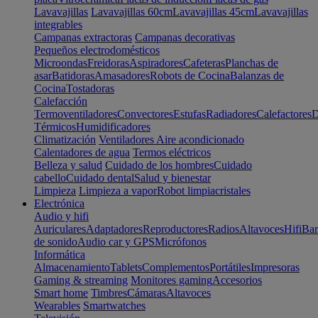
Lavavajillas
Lavavajillas 60cm
Lavavajillas 45cm
Lavavajillas
integrables
Campanas extractoras
Campanas decorativas
Pequeños electrodomésticos
Microondas
Freidoras
Aspiradores
Cafeteras
Planchas de
asar
Batidoras
Amasadores
Robots de Cocina
Balanzas de
Cocina
Tostadoras
Calefacción
Termoventiladores
Convectores
Estufas
Radiadores
Calefactores
D
Térmicos
Humidificadores
Climatización
Ventiladores
Aire acondicionado
Calentadores de agua
Termos eléctricos
Belleza y salud
Cuidado de los hombres
Cuidado
cabello
Cuidado dental
Salud y bienestar
Limpieza
Limpieza a vapor
Robot limpiacristales
Electrónica
Audio y hifi
Auriculares
Adaptadores
Reproductores
Radios
Altavoces
Hifi
Bar
de sonido
Audio car y GPS
Micrófonos
Informática
Almacenamiento
Tablets
Complementos
Portátiles
Impresoras
Gaming & streaming
Monitores gaming
Accesorios
Smart home
Timbres
Cámaras
Altavoces
Wearables
Smartwatches