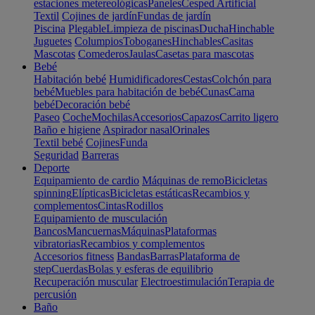
estaciones metereológicas
Paneles
Cesped Artificial
Textil
Cojines de jardín
Fundas de jardín
Piscina
Plegable
Limpieza de piscinas
Ducha
Hinchable
Juguetes
Columpios
Toboganes
Hinchables
Casitas
Mascotas
Comederos
Jaulas
Casetas para mascotas
Bebé
Habitación bebé
Humidificadores
Cestas
Colchón para
bebé
Muebles para habitación de bebé
Cunas
Cama
bebé
Decoración bebé
Paseo
Coche
Mochilas
Accesorios
Capazos
Carrito ligero
Baño e higiene
Aspirador nasal
Orinales
Textil bebé
Cojines
Funda
Seguridad
Barreras
Deporte
Equipamiento de cardio
Máquinas de remo
Bicicletas
spinning
Elípticas
Bicicletas estáticas
Recambios y
complementos
Cintas
Rodillos
Equipamiento de musculación
Bancos
Mancuernas
Máquinas
Plataformas
vibratorias
Recambios y complementos
Accesorios fitness
Bandas
Barras
Plataforma de
step
Cuerdas
Bolas y esferas de equilibrio
Recuperación muscular
Electroestimulación
Terapia de
percusión
Baño