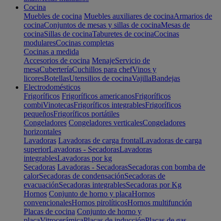
Cocina
Muebles de cocina
Muebles auxiliares de cocina
Armarios de
cocina
Conjuntos de mesas y sillas de cocina
Mesas de
cocina
Sillas de cocina
Taburetes de cocina
Cocinas
modulares
Cocinas completas
Cocinas a medida
Accesorios de cocina
Menaje
Servicio de
mesa
Cubertería
Cuchillos para chef
Vinos y
licores
Botellas
Utensilios de cocina
Vajilla
Bandejas
Electrodomésticos
Frigoríficos
Frigoríficos americanos
Frigoríficos
combi
Vinotecas
Frigoríficos integrables
Frigoríficos
pequeños
Frigoríficos portátiles
Congeladores
Congeladores verticales
Congeladores
horizontales
Lavadoras
Lavadoras de carga frontal
Lavadoras de carga
superior
Lavadoras - Secadoras
Lavadoras
integrables
Lavadoras por kg
Secadoras
Lavadoras - Secadoras
Secadoras con bomba de
calor
Secadoras de condensación
Secadoras de
evacuación
Secadoras integrables
Secadoras por Kg
Hornos
Conjunto de horno y placa
Hornos
convencionales
Hornos pirolíticos
Hornos multifunción
Placas de cocina
Conjunto de horno y
placa
Vitrocerámica
Placas de inducción
Placas de gas