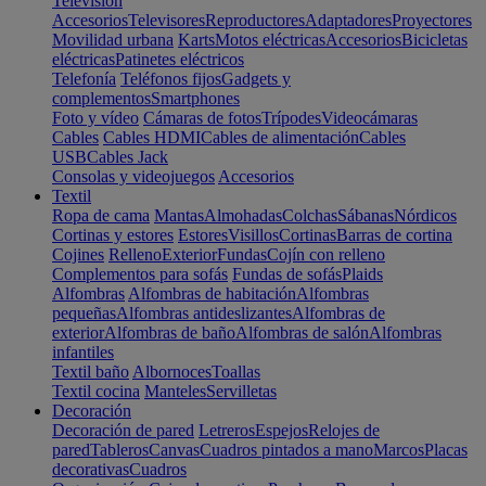
Televisión
Accesorios
Televisores
Reproductores
Adaptadores
Proyectores
Movilidad urbana
Karts
Motos eléctricas
Accesorios
Bicicletas
eléctricas
Patinetes eléctricos
Telefonía
Teléfonos fijos
Gadgets y
complementos
Smartphones
Foto y vídeo
Cámaras de fotos
Trípodes
Videocámaras
Cables
Cables HDMI
Cables de alimentación
Cables
USB
Cables Jack
Consolas y videojuegos
Accesorios
Textil
Ropa de cama
Mantas
Almohadas
Colchas
Sábanas
Nórdicos
Cortinas y estores
Estores
Visillos
Cortinas
Barras de cortina
Cojines
Relleno
Exterior
Fundas
Cojín con relleno
Complementos para sofás
Fundas de sofás
Plaids
Alfombras
Alfombras de habitación
Alfombras
pequeñas
Alfombras antideslizantes
Alfombras de
exterior
Alfombras de baño
Alfombras de salón
Alfombras
infantiles
Textil baño
Albornoces
Toallas
Textil cocina
Manteles
Servilletas
Decoración
Decoración de pared
Letreros
Espejos
Relojes de
pared
Tableros
Canvas
Cuadros pintados a mano
Marcos
Placas
decorativas
Cuadros