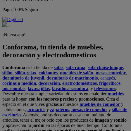
Pago 100% Seguro
¡Nueva app!
Conforama, tu tienda de muebles,
decoración y electrodomésticos
Conforama
es tu tienda de
sofás
,
sofá cama
,
sofá chaise longue
,
sillón
,
sillón relax
,
colchones
,
muebles de salón
,
mesas comedor
,
dormitorio de juvenil
,
dormitorio de matrimonio
,
canapés
,
cocinas a medida
,
decoración
,
electrodomésticos
,
frigoríficos
,
microondas
,
lavavajillas
,
lavadora secadora
, y
televisiones
.
Descubre nuestra amplia variedad de estilos en cualquier
muebles
para tu hogar,
con los mejores precios y promociones
. Crea el
espacio en el que vives gracias a nuestros
muebles de comedor
y
habitaciones,
armarios
y
zapateros
,
mesas de comedor
y
sillas de
escritorio
. Además, podrás decorar tu casa con multitud de
artículos, tener el mejor ocio con los productos de
imagen y sonido
y aprovechar tu
jardín
en las épocas de buen tiempo. Conforama
realiza el
servicio de envío a domicilio como recogida en tienda.