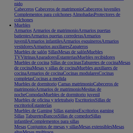
nido
Cabeceros
Cabeceros de matrimonio
Cabeceros juveniles
Complementos para colchones
Almohadas
Protectores de
colchones
Muebles
Armarios
Armarios de matrimonio
Armarios puertas
batientes
Armarios puertas correderas
Armarios
juvenil
Armarios infantiles
Armarios esquineros
Armarios
vestidores
Armarios auxiliares
Zapateros
Muebles de salón
Sillas
Mesas de salón
Muebles
TV
Vitrinas
Aparadores
Estanterias
Muebles recibidores
Muebles de cocina
Sillas de cocinas
Taburetes de cocina
Mesas
de cocina
Mesas y sillas de cocina
Muebles auxiliares de
cocina
Armarios de cocina
Cocinas modulares
Cocinas
completas
Cocinas a medida
Muebles de dormitorio
Camas matrimonio
Cabeceros de
matrimonio
Armarios de matrimonio
Mesitas de
noche
Comodas
Muebles de dormitorio juvenil
Muebles de oficina y teletrabajo
Escritorios
Sillas de
escritorio
Estanterías
Muebles de Gaming
Sillas gaming
Escritorios gaming
Sillas
Taburetes
Bancos
Sillas de comedor
Sillas
infantiles
Complementos para sillas
Mesas
Conjuntos de mesas y sillas
Mesas extensibles
Mesas
altas
Mesas multiusos