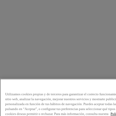
Utilizamos cookies propias y de terceros para garantizar el correcto funcionami
sitio web, analizar la navegación, mejorar nuestros servicios y mostrarte public
personalizada en función de tus hábitos de navegación. Puedes aceptar todas la
pulsando en “Aceptar”, o configurar tus preferencias para seleccionar qué tipos
cookies deseas permitir o rechazar. Para más información, consulta nuestra
Pol