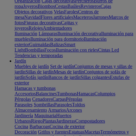
Organización
Cajas decorativas
Percheros
Burros de
ropa
Joyeros
Biombos
Cestas
Baúles
Revisteros
Cajas
Objetos decorativos
Velas
Faroles
Centros de
mesa
Navidad
Flores artificiales
Maceteros
Jarrones
Marcos de
fotos
Figuras decorativas
Cajitas y
joyeros
Relojes
Ambientadores
Iluminación
Lámparas
Iluminación decorativa
Iluminación para
muebles
Iluminación para dormitorio
Iluminación
exterior
Guirnaldas
Balizas
Smart
Light
Bombillas
Focos
Iluminación con rieles
Cintas Led
Tendencias y temporadas
Jardín
Muebles de jardín
Set de jardín
Conjuntos de mesas y sillas de
jardín
Sillas de jardín
Mesas de jardín
Conjuntos de sofás de
jardín
Sofás jardín
Bancos de jardín
Sillas colgantes
Estufas de
exterior
Hamacas y tumbonas
Accesorios
Balancines
Tumbonas
Hamacas
Columpios
Pérgolas
Cenadores
Carpas
Pérgolas
Parasoles
Sombrillas
Parasoles
Toldos
Almacenamiento
Armarios
Arcones
Jardinería
Maquinaria
Huertos
Urbanos
Riego
Plantas
Jardineras
Compostadores
Cocina
Barbacoas
Cocina de exterior
Decoración
Grifos y fuentes
Estatuas
Macetas
Termómetros y