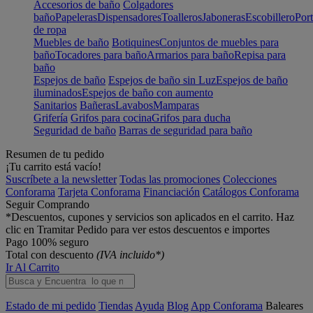
Accesorios de baño
Colgadores
baño
Papeleras
Dispensadores
Toalleros
Jaboneras
Escobillero
Port
de ropa
Muebles de baño
Botiquines
Conjuntos de muebles para
baño
Tocadores para baño
Armarios para baño
Repisa para
baño
Espejos de baño
Espejos de baño sin Luz
Espejos de baño
iluminados
Espejos de baño con aumento
Sanitarios
Bañeras
Lavabos
Mamparas
Grifería
Grifos para cocina
Grifos para ducha
Seguridad de baño
Barras de seguridad para baño
Resumen de tu pedido
¡Tu carrito está vacío!
Suscríbete a la newsletter
Todas las promociones
Colecciones
Conforama
Tarjeta Conforama
Financiación
Catálogos Conforama
Seguir Comprando
*Descuentos, cupones y servicios son aplicados en el carrito. Haz
clic en Tramitar Pedido para ver estos descuentos e importes
Pago 100% seguro
Total con descuento
(IVA incluido*)
Ir Al Carrito
Estado de mi pedido
Tiendas
Ayuda
Blog
App Conforama
Baleares