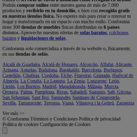
Podrás
comprar online
entre nuestra gama de más de 7.000
productos y
recibirlo en tu domicilio
, o bien con
recogida gratis
en nuestras tiendas física.
No esperes más para crear o renovar tu
hogar y transformarlo en un espacio con mucho estilo. Conforama
tiene 300
tiendas de muebles
físicas distribuidas en
6 países
distintos. Aproveche nuestras ofertas de
sofas baratos
,
colchones
baratos
y
liquidaciones de sofas
.
Conforama solo comercializa a través de su website o, físicamente,
en sus
tiendas de sofás
.
Alcalá de Guadaíra
,
Alcalá de Henares
,
Alcorcón
,
Alfafar
,
Alicante
,
Arinaga
,
Asturias
,
Badalona
,
Barakaldo
,
Barcelona
,
Burjassot
,
Castellón
,
Chafiras
,
Cordoba
,
Elche
,
Finestrat
,
Granada
,
Huércal de
Almería
,
La Coruña
,
La Laguna
,
La Zenia
,
Lanzarote
,
León
,
Lleida
,
Los Barrios
,
Madrid
,
Majadahonda
,
Málaga
,
Murcia
,
Orotava
,
Palma
,
Pamplona
,
Rivas
,
Sabadell
,
Sagunto
,
Salt, Girona
,
San Sebastian
,
Sant Boi
,
Santander
,
Santiago de Compostela
,
Sevilla
,
Tamaraceite
,
Terrassa
,
Viana
,
Vilanova i la Geltrú
,
Zaragoza
Ver más >>
© Conforama
Términos y Condiciones
Política de privacidad
Política de cookies
Configuración de Cookies