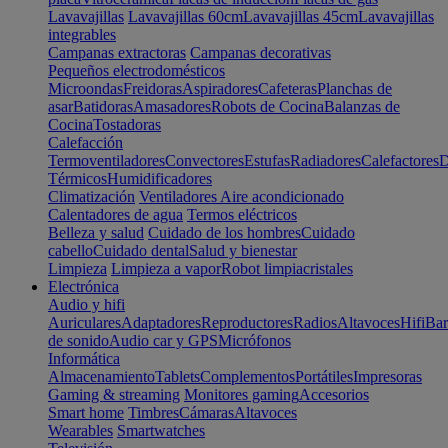
Lavavajillas
Lavavajillas 60cm
Lavavajillas 45cm
Lavavajillas
integrables
Campanas extractoras
Campanas decorativas
Pequeños electrodomésticos
Microondas
Freidoras
Aspiradores
Cafeteras
Planchas de
asar
Batidoras
Amasadores
Robots de Cocina
Balanzas de
Cocina
Tostadoras
Calefacción
Termoventiladores
Convectores
Estufas
Radiadores
Calefactores
D
Térmicos
Humidificadores
Climatización
Ventiladores
Aire acondicionado
Calentadores de agua
Termos eléctricos
Belleza y salud
Cuidado de los hombres
Cuidado
cabello
Cuidado dental
Salud y bienestar
Limpieza
Limpieza a vapor
Robot limpiacristales
Electrónica
Audio y hifi
Auriculares
Adaptadores
Reproductores
Radios
Altavoces
Hifi
Bar
de sonido
Audio car y GPS
Micrófonos
Informática
Almacenamiento
Tablets
Complementos
Portátiles
Impresoras
Gaming & streaming
Monitores gaming
Accesorios
Smart home
Timbres
Cámaras
Altavoces
Wearables
Smartwatches