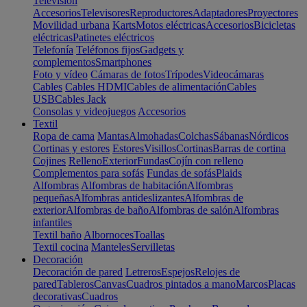
Televisión
Accesorios
Televisores
Reproductores
Adaptadores
Proyectores
Movilidad urbana
Karts
Motos eléctricas
Accesorios
Bicicletas
eléctricas
Patinetes eléctricos
Telefonía
Teléfonos fijos
Gadgets y
complementos
Smartphones
Foto y vídeo
Cámaras de fotos
Trípodes
Videocámaras
Cables
Cables HDMI
Cables de alimentación
Cables
USB
Cables Jack
Consolas y videojuegos
Accesorios
Textil
Ropa de cama
Mantas
Almohadas
Colchas
Sábanas
Nórdicos
Cortinas y estores
Estores
Visillos
Cortinas
Barras de cortina
Cojines
Relleno
Exterior
Fundas
Cojín con relleno
Complementos para sofás
Fundas de sofás
Plaids
Alfombras
Alfombras de habitación
Alfombras
pequeñas
Alfombras antideslizantes
Alfombras de
exterior
Alfombras de baño
Alfombras de salón
Alfombras
infantiles
Textil baño
Albornoces
Toallas
Textil cocina
Manteles
Servilletas
Decoración
Decoración de pared
Letreros
Espejos
Relojes de
pared
Tableros
Canvas
Cuadros pintados a mano
Marcos
Placas
decorativas
Cuadros