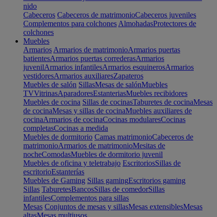
nido
Cabeceros
Cabeceros de matrimonio
Cabeceros juveniles
Complementos para colchones
Almohadas
Protectores de
colchones
Muebles
Armarios
Armarios de matrimonio
Armarios puertas
batientes
Armarios puertas correderas
Armarios
juvenil
Armarios infantiles
Armarios esquineros
Armarios
vestidores
Armarios auxiliares
Zapateros
Muebles de salón
Sillas
Mesas de salón
Muebles
TV
Vitrinas
Aparadores
Estanterias
Muebles recibidores
Muebles de cocina
Sillas de cocinas
Taburetes de cocina
Mesas
de cocina
Mesas y sillas de cocina
Muebles auxiliares de
cocina
Armarios de cocina
Cocinas modulares
Cocinas
completas
Cocinas a medida
Muebles de dormitorio
Camas matrimonio
Cabeceros de
matrimonio
Armarios de matrimonio
Mesitas de
noche
Comodas
Muebles de dormitorio juvenil
Muebles de oficina y teletrabajo
Escritorios
Sillas de
escritorio
Estanterías
Muebles de Gaming
Sillas gaming
Escritorios gaming
Sillas
Taburetes
Bancos
Sillas de comedor
Sillas
infantiles
Complementos para sillas
Mesas
Conjuntos de mesas y sillas
Mesas extensibles
Mesas
altas
Mesas multiusos