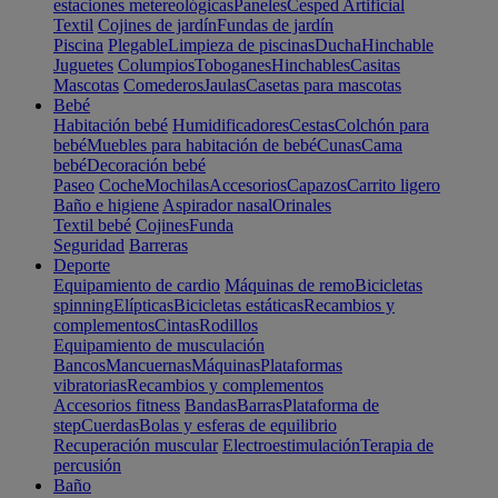
estaciones metereológicas
Paneles
Cesped Artificial
Textil
Cojines de jardín
Fundas de jardín
Piscina
Plegable
Limpieza de piscinas
Ducha
Hinchable
Juguetes
Columpios
Toboganes
Hinchables
Casitas
Mascotas
Comederos
Jaulas
Casetas para mascotas
Bebé
Habitación bebé
Humidificadores
Cestas
Colchón para
bebé
Muebles para habitación de bebé
Cunas
Cama
bebé
Decoración bebé
Paseo
Coche
Mochilas
Accesorios
Capazos
Carrito ligero
Baño e higiene
Aspirador nasal
Orinales
Textil bebé
Cojines
Funda
Seguridad
Barreras
Deporte
Equipamiento de cardio
Máquinas de remo
Bicicletas
spinning
Elípticas
Bicicletas estáticas
Recambios y
complementos
Cintas
Rodillos
Equipamiento de musculación
Bancos
Mancuernas
Máquinas
Plataformas
vibratorias
Recambios y complementos
Accesorios fitness
Bandas
Barras
Plataforma de
step
Cuerdas
Bolas y esferas de equilibrio
Recuperación muscular
Electroestimulación
Terapia de
percusión
Baño