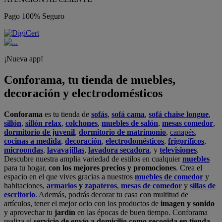
Pago 100% Seguro
¡Nueva app!
Conforama, tu tienda de muebles,
decoración y electrodomésticos
Conforama
es tu tienda de
sofás
,
sofá cama
,
sofá chaise longue
,
sillón
,
sillón relax
,
colchones
,
muebles de salón
,
mesas comedor
,
dormitorio de juvenil
,
dormitorio de matrimonio
,
canapés
,
cocinas a medida
,
decoración
,
electrodomésticos
,
frigoríficos
,
microondas
,
lavavajillas
,
lavadora secadora
, y
televisiones
.
Descubre nuestra amplia variedad de estilos en cualquier
muebles
para tu hogar,
con los mejores precios y promociones
. Crea el
espacio en el que vives gracias a nuestros
muebles de comedor
y
habitaciones,
armarios
y
zapateros
,
mesas de comedor
y
sillas de
escritorio
. Además, podrás decorar tu casa con multitud de
artículos, tener el mejor ocio con los productos de
imagen y sonido
y aprovechar tu
jardín
en las épocas de buen tiempo. Conforama
realiza el
servicio de envío a domicilio como recogida en tienda.