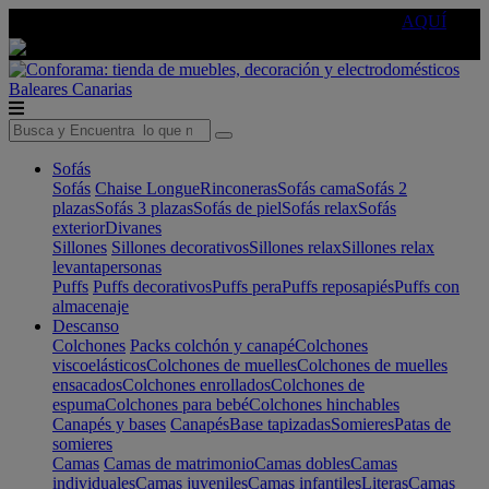
🔵Cambia tu electro con
-10% EXTRA
de descuento ☑️
AQUÍ
Baleares
Canarias
Sofás
Sofás
Chaise Longue
Rinconeras
Sofás cama
Sofás 2
plazas
Sofás 3 plazas
Sofás de piel
Sofás relax
Sofás
exterior
Divanes
Sillones
Sillones decorativos
Sillones relax
Sillones relax
levantapersonas
Puffs
Puffs decorativos
Puffs pera
Puffs reposapiés
Puffs con
almacenaje
Descanso
Colchones
Packs colchón y canapé
Colchones
viscoelásticos
Colchones de muelles
Colchones de muelles
ensacados
Colchones enrollados
Colchones de
espuma
Colchones para bebé
Colchones hinchables
Canapés y bases
Canapés
Base tapizadas
Somieres
Patas de
somieres
Camas
Camas de matrimonio
Camas dobles
Camas
individuales
Camas juveniles
Camas infantiles
Literas
Camas