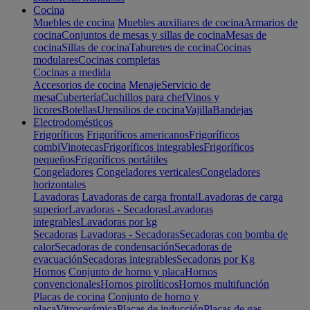
Cocina
Muebles de cocina
Muebles auxiliares de cocina
Armarios de
cocina
Conjuntos de mesas y sillas de cocina
Mesas de
cocina
Sillas de cocina
Taburetes de cocina
Cocinas
modulares
Cocinas completas
Cocinas a medida
Accesorios de cocina
Menaje
Servicio de
mesa
Cubertería
Cuchillos para chef
Vinos y
licores
Botellas
Utensilios de cocina
Vajilla
Bandejas
Electrodomésticos
Frigoríficos
Frigoríficos americanos
Frigoríficos
combi
Vinotecas
Frigoríficos integrables
Frigoríficos
pequeños
Frigoríficos portátiles
Congeladores
Congeladores verticales
Congeladores
horizontales
Lavadoras
Lavadoras de carga frontal
Lavadoras de carga
superior
Lavadoras - Secadoras
Lavadoras
integrables
Lavadoras por kg
Secadoras
Lavadoras - Secadoras
Secadoras con bomba de
calor
Secadoras de condensación
Secadoras de
evacuación
Secadoras integrables
Secadoras por Kg
Hornos
Conjunto de horno y placa
Hornos
convencionales
Hornos pirolíticos
Hornos multifunción
Placas de cocina
Conjunto de horno y
placa
Vitrocerámica
Placas de inducción
Placas de gas