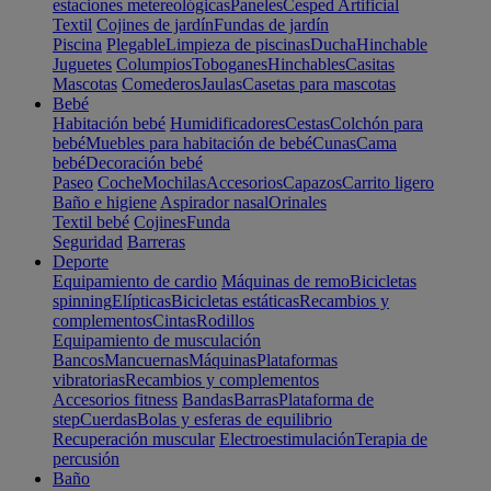
estaciones metereológicas
Paneles
Cesped Artificial
Textil
Cojines de jardín
Fundas de jardín
Piscina
Plegable
Limpieza de piscinas
Ducha
Hinchable
Juguetes
Columpios
Toboganes
Hinchables
Casitas
Mascotas
Comederos
Jaulas
Casetas para mascotas
Bebé
Habitación bebé
Humidificadores
Cestas
Colchón para
bebé
Muebles para habitación de bebé
Cunas
Cama
bebé
Decoración bebé
Paseo
Coche
Mochilas
Accesorios
Capazos
Carrito ligero
Baño e higiene
Aspirador nasal
Orinales
Textil bebé
Cojines
Funda
Seguridad
Barreras
Deporte
Equipamiento de cardio
Máquinas de remo
Bicicletas
spinning
Elípticas
Bicicletas estáticas
Recambios y
complementos
Cintas
Rodillos
Equipamiento de musculación
Bancos
Mancuernas
Máquinas
Plataformas
vibratorias
Recambios y complementos
Accesorios fitness
Bandas
Barras
Plataforma de
step
Cuerdas
Bolas y esferas de equilibrio
Recuperación muscular
Electroestimulación
Terapia de
percusión
Baño