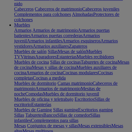
nido
Cabeceros
Cabeceros de matrimonio
Cabeceros juveniles
Complementos para colchones
Almohadas
Protectores de
colchones
Muebles
Armarios
Armarios de matrimonio
Armarios puertas
batientes
Armarios puertas correderas
Armarios
juvenil
Armarios infantiles
Armarios esquineros
Armarios
vestidores
Armarios auxiliares
Zapateros
Muebles de salón
Sillas
Mesas de salón
Muebles
TV
Vitrinas
Aparadores
Estanterias
Muebles recibidores
Muebles de cocina
Sillas de cocinas
Taburetes de cocina
Mesas
de cocina
Mesas y sillas de cocina
Muebles auxiliares de
cocina
Armarios de cocina
Cocinas modulares
Cocinas
completas
Cocinas a medida
Muebles de dormitorio
Camas matrimonio
Cabeceros de
matrimonio
Armarios de matrimonio
Mesitas de
noche
Comodas
Muebles de dormitorio juvenil
Muebles de oficina y teletrabajo
Escritorios
Sillas de
escritorio
Estanterías
Muebles de Gaming
Sillas gaming
Escritorios gaming
Sillas
Taburetes
Bancos
Sillas de comedor
Sillas
infantiles
Complementos para sillas
Mesas
Conjuntos de mesas y sillas
Mesas extensibles
Mesas
altas
Mesas multiusos