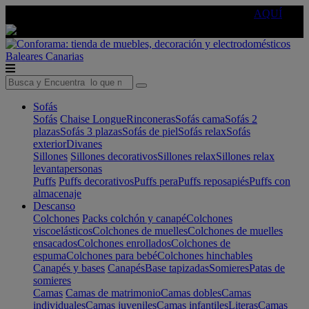
🔵Cambia tu electro con
-10% EXTRA
de descuento ☑️
AQUÍ
Baleares
Canarias
Sofás
Sofás
Chaise Longue
Rinconeras
Sofás cama
Sofás 2
plazas
Sofás 3 plazas
Sofás de piel
Sofás relax
Sofás
exterior
Divanes
Sillones
Sillones decorativos
Sillones relax
Sillones relax
levantapersonas
Puffs
Puffs decorativos
Puffs pera
Puffs reposapiés
Puffs con
almacenaje
Descanso
Colchones
Packs colchón y canapé
Colchones
viscoelásticos
Colchones de muelles
Colchones de muelles
ensacados
Colchones enrollados
Colchones de
espuma
Colchones para bebé
Colchones hinchables
Canapés y bases
Canapés
Base tapizadas
Somieres
Patas de
somieres
Camas
Camas de matrimonio
Camas dobles
Camas
individuales
Camas juveniles
Camas infantiles
Literas
Camas