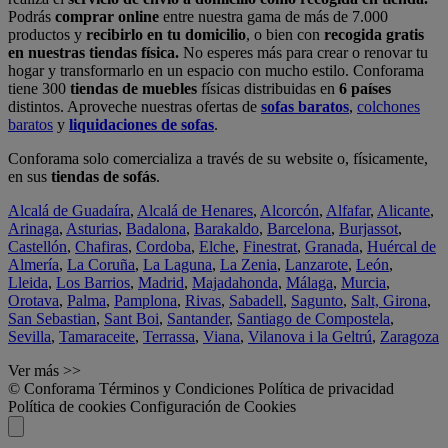
Podrás
comprar online
entre nuestra gama de más de 7.000
productos y
recibirlo en tu domicilio
, o bien con
recogida gratis
en nuestras tiendas física.
No esperes más para crear o renovar tu
hogar y transformarlo en un espacio con mucho estilo. Conforama
tiene 300
tiendas de muebles
físicas distribuidas en
6 países
distintos. Aproveche nuestras ofertas de
sofas baratos
,
colchones
baratos
y
liquidaciones de sofas
.
Conforama solo comercializa a través de su website o, físicamente,
en sus
tiendas de sofás
.
Alcalá de Guadaíra
,
Alcalá de Henares
,
Alcorcón
,
Alfafar
,
Alicante
,
Arinaga
,
Asturias
,
Badalona
,
Barakaldo
,
Barcelona
,
Burjassot
,
Castellón
,
Chafiras
,
Cordoba
,
Elche
,
Finestrat
,
Granada
,
Huércal de
Almería
,
La Coruña
,
La Laguna
,
La Zenia
,
Lanzarote
,
León
,
Lleida
,
Los Barrios
,
Madrid
,
Majadahonda
,
Málaga
,
Murcia
,
Orotava
,
Palma
,
Pamplona
,
Rivas
,
Sabadell
,
Sagunto
,
Salt, Girona
,
San Sebastian
,
Sant Boi
,
Santander
,
Santiago de Compostela
,
Sevilla
,
Tamaraceite
,
Terrassa
,
Viana
,
Vilanova i la Geltrú
,
Zaragoza
Ver más >>
© Conforama
Términos y Condiciones
Política de privacidad
Política de cookies
Configuración de Cookies