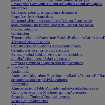
Lavavajillas
Lavavajillas 60cm
Lavavajillas 45cm
Lavavajillas
integrables
Campanas extractoras
Campanas decorativas
Pequeños electrodomésticos
Microondas
Freidoras
Aspiradores
Cafeteras
Planchas de
asar
Batidoras
Amasadores
Robots de Cocina
Balanzas de
Cocina
Tostadoras
Calefacción
Termoventiladores
Convectores
Estufas
Radiadores
Calefactores
D
Térmicos
Humidificadores
Climatización
Ventiladores
Aire acondicionado
Calentadores de agua
Termos eléctricos
Belleza y salud
Cuidado de los hombres
Cuidado
cabello
Cuidado dental
Salud y bienestar
Limpieza
Limpieza a vapor
Robot limpiacristales
Electrónica
Audio y hifi
Auriculares
Adaptadores
Reproductores
Radios
Altavoces
Hifi
Bar
de sonido
Audio car y GPS
Micrófonos
Informática
Almacenamiento
Tablets
Complementos
Portátiles
Impresoras
Gaming & streaming
Monitores gaming
Accesorios
Smart home
Timbres
Cámaras
Altavoces
Wearables
Smartwatches