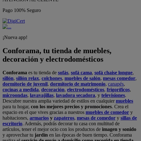
Pago 100% Seguro
¡Nueva app!
Conforama, tu tienda de muebles,
decoración y electrodomésticos
Conforama
es tu tienda de
sofás
,
sofá cama
,
sofá chaise longue
,
sillón
,
sillón relax
,
colchones
,
muebles de salón
,
mesas comedor
,
dormitorio de juvenil
,
dormitorio de matrimonio
,
canapés
,
cocinas a medida
,
decoración
,
electrodomésticos
,
frigoríficos
,
microondas
,
lavavajillas
,
lavadora secadora
, y
televisiones
.
Descubre nuestra amplia variedad de estilos en cualquier
muebles
para tu hogar,
con los mejores precios y promociones
. Crea el
espacio en el que vives gracias a nuestros
muebles de comedor
y
habitaciones,
armarios
y
zapateros
,
mesas de comedor
y
sillas de
escritorio
. Además, podrás decorar tu casa con multitud de
artículos, tener el mejor ocio con los productos de
imagen y sonido
y aprovechar tu
jardín
en las épocas de buen tiempo. Conforama
realiza el
servicio de envío a domicilio como recogida en tienda.