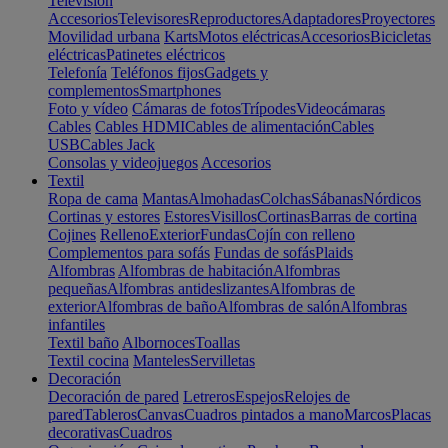
Televisión
Accesorios
Televisores
Reproductores
Adaptadores
Proyectores
Movilidad urbana
Karts
Motos eléctricas
Accesorios
Bicicletas
eléctricas
Patinetes eléctricos
Telefonía
Teléfonos fijos
Gadgets y
complementos
Smartphones
Foto y vídeo
Cámaras de fotos
Trípodes
Videocámaras
Cables
Cables HDMI
Cables de alimentación
Cables
USB
Cables Jack
Consolas y videojuegos
Accesorios
Textil
Ropa de cama
Mantas
Almohadas
Colchas
Sábanas
Nórdicos
Cortinas y estores
Estores
Visillos
Cortinas
Barras de cortina
Cojines
Relleno
Exterior
Fundas
Cojín con relleno
Complementos para sofás
Fundas de sofás
Plaids
Alfombras
Alfombras de habitación
Alfombras
pequeñas
Alfombras antideslizantes
Alfombras de
exterior
Alfombras de baño
Alfombras de salón
Alfombras
infantiles
Textil baño
Albornoces
Toallas
Textil cocina
Manteles
Servilletas
Decoración
Decoración de pared
Letreros
Espejos
Relojes de
pared
Tableros
Canvas
Cuadros pintados a mano
Marcos
Placas
decorativas
Cuadros