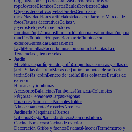
Organización
Cajas decorativas
Percheros
Burros de
ropa
Joyeros
Biombos
Cestas
Baúles
Revisteros
Cajas
Objetos decorativos
Velas
Faroles
Centros de
mesa
Navidad
Flores artificiales
Maceteros
Jarrones
Marcos de
fotos
Figuras decorativas
Cajitas y
joyeros
Relojes
Ambientadores
Iluminación
Lámparas
Iluminación decorativa
Iluminación para
muebles
Iluminación para dormitorio
Iluminación
exterior
Guirnaldas
Balizas
Smart
Light
Bombillas
Focos
Iluminación con rieles
Cintas Led
Tendencias y temporadas
Jardín
Muebles de jardín
Set de jardín
Conjuntos de mesas y sillas de
jardín
Sillas de jardín
Mesas de jardín
Conjuntos de sofás de
jardín
Sofás jardín
Bancos de jardín
Sillas colgantes
Estufas de
exterior
Hamacas y tumbonas
Accesorios
Balancines
Tumbonas
Hamacas
Columpios
Pérgolas
Cenadores
Carpas
Pérgolas
Parasoles
Sombrillas
Parasoles
Toldos
Almacenamiento
Armarios
Arcones
Jardinería
Maquinaria
Huertos
Urbanos
Riego
Plantas
Jardineras
Compostadores
Cocina
Barbacoas
Cocina de exterior
Decoración
Grifos y fuentes
Estatuas
Macetas
Termómetros y