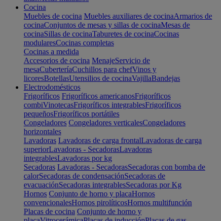
Cocina
Muebles de cocina
Muebles auxiliares de cocina
Armarios de
cocina
Conjuntos de mesas y sillas de cocina
Mesas de
cocina
Sillas de cocina
Taburetes de cocina
Cocinas
modulares
Cocinas completas
Cocinas a medida
Accesorios de cocina
Menaje
Servicio de
mesa
Cubertería
Cuchillos para chef
Vinos y
licores
Botellas
Utensilios de cocina
Vajilla
Bandejas
Electrodomésticos
Frigoríficos
Frigoríficos americanos
Frigoríficos
combi
Vinotecas
Frigoríficos integrables
Frigoríficos
pequeños
Frigoríficos portátiles
Congeladores
Congeladores verticales
Congeladores
horizontales
Lavadoras
Lavadoras de carga frontal
Lavadoras de carga
superior
Lavadoras - Secadoras
Lavadoras
integrables
Lavadoras por kg
Secadoras
Lavadoras - Secadoras
Secadoras con bomba de
calor
Secadoras de condensación
Secadoras de
evacuación
Secadoras integrables
Secadoras por Kg
Hornos
Conjunto de horno y placa
Hornos
convencionales
Hornos pirolíticos
Hornos multifunción
Placas de cocina
Conjunto de horno y
placa
Vitrocerámica
Placas de inducción
Placas de gas