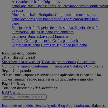
Accesorios de baño
Colgadores
baño
Papeleras
Dispensadores
Toalleros
Jaboneras
Escobillero
Port
de ropa
Muebles de baño
Botiquines
Conjuntos de muebles para
baño
Tocadores para baño
Armarios para baño
Repisa para
baño
Espejos de baño
Espejos de baño sin Luz
Espejos de baño
iluminados
Espejos de baño con aumento
Sanitarios
Bañeras
Lavabos
Mamparas
Grifería
Grifos para cocina
Grifos para ducha
Seguridad de baño
Barras de seguridad para baño
Resumen de tu pedido
¡Tu carrito está vacío!
Suscríbete a la newsletter
Todas las promociones
Colecciones
Conforama
Tarjeta Conforama
Financiación
Catálogos Conforama
Seguir Comprando
*Descuentos, cupones y servicios son aplicados en el carrito. Haz
clic en Tramitar Pedido para ver estos descuentos e importes
Pago 100% seguro
Total con descuento
(IVA incluido*)
Ir Al Carrito
Estado de mi pedido
Tiendas
Ayuda
Blog
App Conforama
Baleares