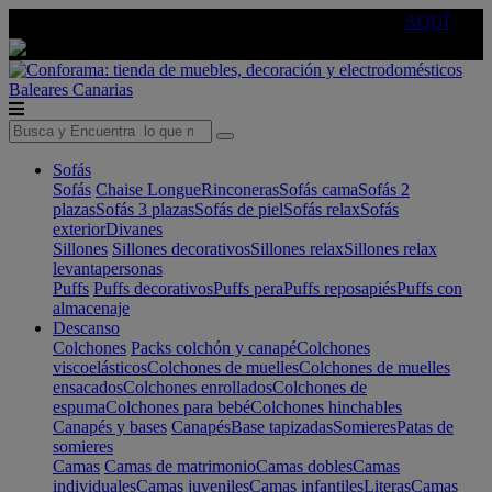
🔵Cambia tu electro con
-10% EXTRA
de descuento ☑️
AQUÍ
Baleares
Canarias
Sofás
Sofás
Chaise Longue
Rinconeras
Sofás cama
Sofás 2
plazas
Sofás 3 plazas
Sofás de piel
Sofás relax
Sofás
exterior
Divanes
Sillones
Sillones decorativos
Sillones relax
Sillones relax
levantapersonas
Puffs
Puffs decorativos
Puffs pera
Puffs reposapiés
Puffs con
almacenaje
Descanso
Colchones
Packs colchón y canapé
Colchones
viscoelásticos
Colchones de muelles
Colchones de muelles
ensacados
Colchones enrollados
Colchones de
espuma
Colchones para bebé
Colchones hinchables
Canapés y bases
Canapés
Base tapizadas
Somieres
Patas de
somieres
Camas
Camas de matrimonio
Camas dobles
Camas
individuales
Camas juveniles
Camas infantiles
Literas
Camas