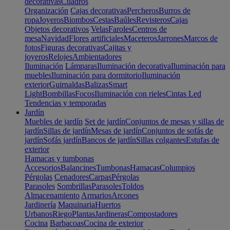
decorativas
Cuadros
Organización
Cajas decorativas
Percheros
Burros de
ropa
Joyeros
Biombos
Cestas
Baúles
Revisteros
Cajas
Objetos decorativos
Velas
Faroles
Centros de
mesa
Navidad
Flores artificiales
Maceteros
Jarrones
Marcos de
fotos
Figuras decorativas
Cajitas y
joyeros
Relojes
Ambientadores
Iluminación
Lámparas
Iluminación decorativa
Iluminación para
muebles
Iluminación para dormitorio
Iluminación
exterior
Guirnaldas
Balizas
Smart
Light
Bombillas
Focos
Iluminación con rieles
Cintas Led
Tendencias y temporadas
Jardín
Muebles de jardín
Set de jardín
Conjuntos de mesas y sillas de
jardín
Sillas de jardín
Mesas de jardín
Conjuntos de sofás de
jardín
Sofás jardín
Bancos de jardín
Sillas colgantes
Estufas de
exterior
Hamacas y tumbonas
Accesorios
Balancines
Tumbonas
Hamacas
Columpios
Pérgolas
Cenadores
Carpas
Pérgolas
Parasoles
Sombrillas
Parasoles
Toldos
Almacenamiento
Armarios
Arcones
Jardinería
Maquinaria
Huertos
Urbanos
Riego
Plantas
Jardineras
Compostadores
Cocina
Barbacoas
Cocina de exterior