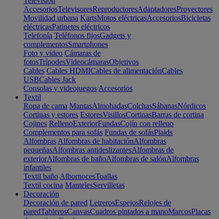
Televisión
Accesorios
Televisores
Reproductores
Adaptadores
Proyectores
Movilidad urbana
Karts
Motos eléctricas
Accesorios
Bicicletas
eléctricas
Patinetes eléctricos
Telefonía
Teléfonos fijos
Gadgets y
complementos
Smartphones
Foto y vídeo
Cámaras de
fotos
Trípodes
Videocámaras
Objetivos
Cables
Cables HDMI
Cables de alimentación
Cables
USB
Cables Jack
Consolas y videojuegos
Accesorios
Textil
Ropa de cama
Mantas
Almohadas
Colchas
Sábanas
Nórdicos
Cortinas y estores
Estores
Visillos
Cortinas
Barras de cortina
Cojines
Relleno
Exterior
Fundas
Cojín con relleno
Complementos para sofás
Fundas de sofás
Plaids
Alfombras
Alfombras de habitación
Alfombras
pequeñas
Alfombras antideslizantes
Alfombras de
exterior
Alfombras de baño
Alfombras de salón
Alfombras
infantiles
Textil baño
Albornoces
Toallas
Textil cocina
Manteles
Servilletas
Decoración
Decoración de pared
Letreros
Espejos
Relojes de
pared
Tableros
Canvas
Cuadros pintados a mano
Marcos
Placas