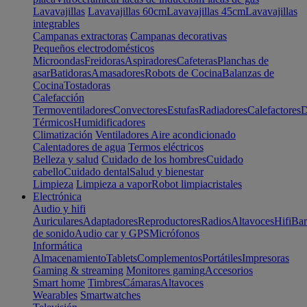
Lavavajillas
Lavavajillas 60cm
Lavavajillas 45cm
Lavavajillas
integrables
Campanas extractoras
Campanas decorativas
Pequeños electrodomésticos
Microondas
Freidoras
Aspiradores
Cafeteras
Planchas de
asar
Batidoras
Amasadores
Robots de Cocina
Balanzas de
Cocina
Tostadoras
Calefacción
Termoventiladores
Convectores
Estufas
Radiadores
Calefactores
D
Térmicos
Humidificadores
Climatización
Ventiladores
Aire acondicionado
Calentadores de agua
Termos eléctricos
Belleza y salud
Cuidado de los hombres
Cuidado
cabello
Cuidado dental
Salud y bienestar
Limpieza
Limpieza a vapor
Robot limpiacristales
Electrónica
Audio y hifi
Auriculares
Adaptadores
Reproductores
Radios
Altavoces
Hifi
Bar
de sonido
Audio car y GPS
Micrófonos
Informática
Almacenamiento
Tablets
Complementos
Portátiles
Impresoras
Gaming & streaming
Monitores gaming
Accesorios
Smart home
Timbres
Cámaras
Altavoces
Wearables
Smartwatches