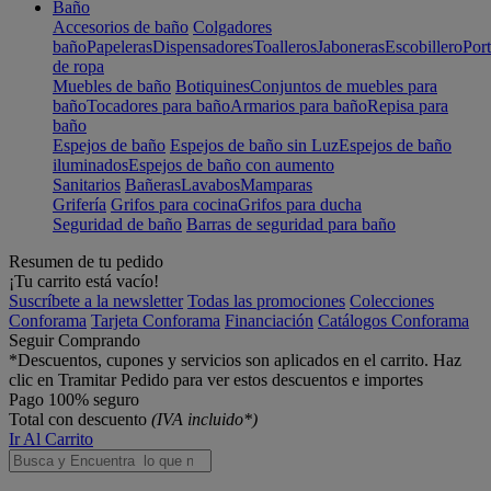
Baño
Accesorios de baño
Colgadores
baño
Papeleras
Dispensadores
Toalleros
Jaboneras
Escobillero
Port
de ropa
Muebles de baño
Botiquines
Conjuntos de muebles para
baño
Tocadores para baño
Armarios para baño
Repisa para
baño
Espejos de baño
Espejos de baño sin Luz
Espejos de baño
iluminados
Espejos de baño con aumento
Sanitarios
Bañeras
Lavabos
Mamparas
Grifería
Grifos para cocina
Grifos para ducha
Seguridad de baño
Barras de seguridad para baño
Resumen de tu pedido
¡Tu carrito está vacío!
Suscríbete a la newsletter
Todas las promociones
Colecciones
Conforama
Tarjeta Conforama
Financiación
Catálogos Conforama
Seguir Comprando
*Descuentos, cupones y servicios son aplicados en el carrito. Haz
clic en Tramitar Pedido para ver estos descuentos e importes
Pago 100% seguro
Total con descuento
(IVA incluido*)
Ir Al Carrito