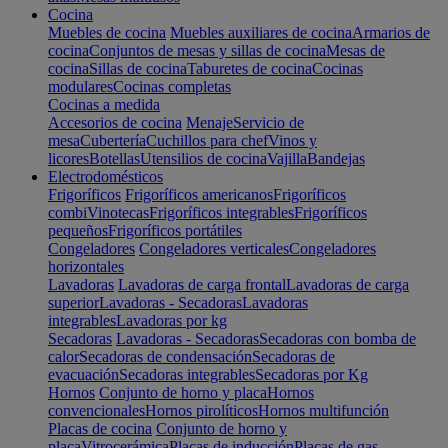
Cocina
Muebles de cocina
Muebles auxiliares de cocina
Armarios de
cocina
Conjuntos de mesas y sillas de cocina
Mesas de
cocina
Sillas de cocina
Taburetes de cocina
Cocinas
modulares
Cocinas completas
Cocinas a medida
Accesorios de cocina
Menaje
Servicio de
mesa
Cubertería
Cuchillos para chef
Vinos y
licores
Botellas
Utensilios de cocina
Vajilla
Bandejas
Electrodomésticos
Frigoríficos
Frigoríficos americanos
Frigoríficos
combi
Vinotecas
Frigoríficos integrables
Frigoríficos
pequeños
Frigoríficos portátiles
Congeladores
Congeladores verticales
Congeladores
horizontales
Lavadoras
Lavadoras de carga frontal
Lavadoras de carga
superior
Lavadoras - Secadoras
Lavadoras
integrables
Lavadoras por kg
Secadoras
Lavadoras - Secadoras
Secadoras con bomba de
calor
Secadoras de condensación
Secadoras de
evacuación
Secadoras integrables
Secadoras por Kg
Hornos
Conjunto de horno y placa
Hornos
convencionales
Hornos pirolíticos
Hornos multifunción
Placas de cocina
Conjunto de horno y
placa
Vitrocerámica
Placas de inducción
Placas de gas