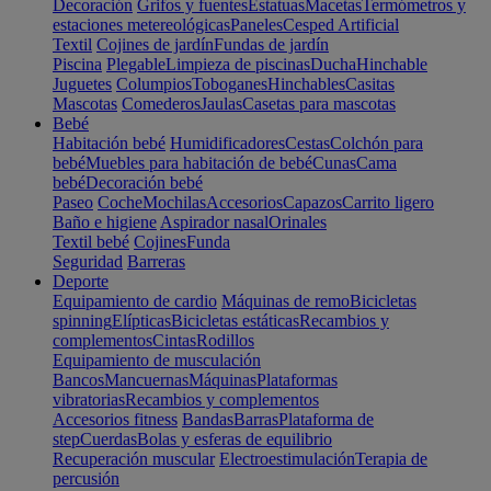
Decoración
Grifos y fuentes
Estatuas
Macetas
Termómetros y
estaciones metereológicas
Paneles
Cesped Artificial
Textil
Cojines de jardín
Fundas de jardín
Piscina
Plegable
Limpieza de piscinas
Ducha
Hinchable
Juguetes
Columpios
Toboganes
Hinchables
Casitas
Mascotas
Comederos
Jaulas
Casetas para mascotas
Bebé
Habitación bebé
Humidificadores
Cestas
Colchón para
bebé
Muebles para habitación de bebé
Cunas
Cama
bebé
Decoración bebé
Paseo
Coche
Mochilas
Accesorios
Capazos
Carrito ligero
Baño e higiene
Aspirador nasal
Orinales
Textil bebé
Cojines
Funda
Seguridad
Barreras
Deporte
Equipamiento de cardio
Máquinas de remo
Bicicletas
spinning
Elípticas
Bicicletas estáticas
Recambios y
complementos
Cintas
Rodillos
Equipamiento de musculación
Bancos
Mancuernas
Máquinas
Plataformas
vibratorias
Recambios y complementos
Accesorios fitness
Bandas
Barras
Plataforma de
step
Cuerdas
Bolas y esferas de equilibrio
Recuperación muscular
Electroestimulación
Terapia de
percusión