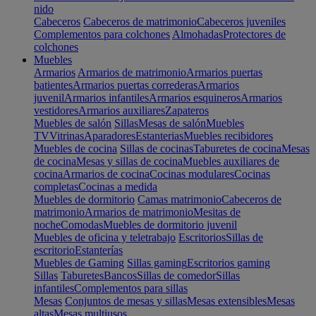
nido
Cabeceros
Cabeceros de matrimonio
Cabeceros juveniles
Complementos para colchones
Almohadas
Protectores de
colchones
Muebles
Armarios
Armarios de matrimonio
Armarios puertas
batientes
Armarios puertas correderas
Armarios
juvenil
Armarios infantiles
Armarios esquineros
Armarios
vestidores
Armarios auxiliares
Zapateros
Muebles de salón
Sillas
Mesas de salón
Muebles
TV
Vitrinas
Aparadores
Estanterias
Muebles recibidores
Muebles de cocina
Sillas de cocinas
Taburetes de cocina
Mesas
de cocina
Mesas y sillas de cocina
Muebles auxiliares de
cocina
Armarios de cocina
Cocinas modulares
Cocinas
completas
Cocinas a medida
Muebles de dormitorio
Camas matrimonio
Cabeceros de
matrimonio
Armarios de matrimonio
Mesitas de
noche
Comodas
Muebles de dormitorio juvenil
Muebles de oficina y teletrabajo
Escritorios
Sillas de
escritorio
Estanterías
Muebles de Gaming
Sillas gaming
Escritorios gaming
Sillas
Taburetes
Bancos
Sillas de comedor
Sillas
infantiles
Complementos para sillas
Mesas
Conjuntos de mesas y sillas
Mesas extensibles
Mesas
altas
Mesas multiusos