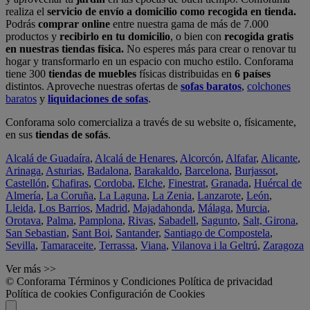
realiza el
servicio de envío a domicilio como recogida en tienda.
Podrás
comprar online
entre nuestra gama de más de 7.000
productos y
recibirlo en tu domicilio
, o bien con
recogida gratis
en nuestras tiendas física.
No esperes más para crear o renovar tu
hogar y transformarlo en un espacio con mucho estilo. Conforama
tiene 300
tiendas de muebles
físicas distribuidas en
6 países
distintos. Aproveche nuestras ofertas de
sofas baratos
,
colchones
baratos
y
liquidaciones de sofas
.
Conforama solo comercializa a través de su website o, físicamente,
en sus
tiendas de sofás
.
Alcalá de Guadaíra
,
Alcalá de Henares
,
Alcorcón
,
Alfafar
,
Alicante
,
Arinaga
,
Asturias
,
Badalona
,
Barakaldo
,
Barcelona
,
Burjassot
,
Castellón
,
Chafiras
,
Cordoba
,
Elche
,
Finestrat
,
Granada
,
Huércal de
Almería
,
La Coruña
,
La Laguna
,
La Zenia
,
Lanzarote
,
León
,
Lleida
,
Los Barrios
,
Madrid
,
Majadahonda
,
Málaga
,
Murcia
,
Orotava
,
Palma
,
Pamplona
,
Rivas
,
Sabadell
,
Sagunto
,
Salt, Girona
,
San Sebastian
,
Sant Boi
,
Santander
,
Santiago de Compostela
,
Sevilla
,
Tamaraceite
,
Terrassa
,
Viana
,
Vilanova i la Geltrú
,
Zaragoza
Ver más >>
© Conforama
Términos y Condiciones
Política de privacidad
Política de cookies
Configuración de Cookies