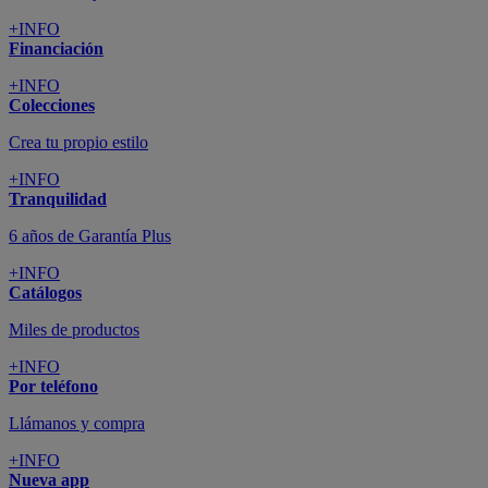
+INFO
Financiación
+INFO
Colecciones
Crea tu propio estilo
+INFO
Tranquilidad
6 años de Garantía Plus
+INFO
Catálogos
Miles de productos
+INFO
Por teléfono
Llámanos y compra
+INFO
Nueva app