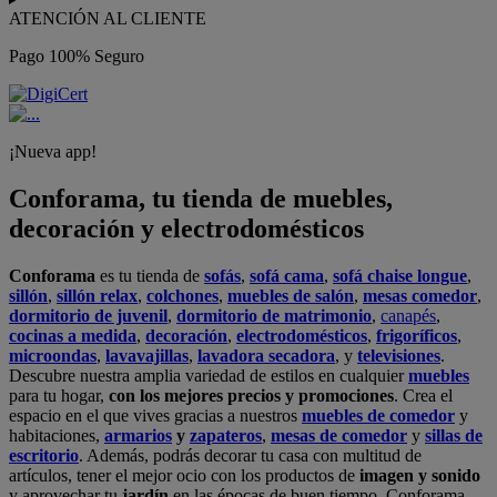
ATENCIÓN AL CLIENTE
Pago 100% Seguro
¡Nueva app!
Conforama, tu tienda de muebles,
decoración y electrodomésticos
Conforama
es tu tienda de
sofás
,
sofá cama
,
sofá chaise longue
,
sillón
,
sillón relax
,
colchones
,
muebles de salón
,
mesas comedor
,
dormitorio de juvenil
,
dormitorio de matrimonio
,
canapés
,
cocinas a medida
,
decoración
,
electrodomésticos
,
frigoríficos
,
microondas
,
lavavajillas
,
lavadora secadora
, y
televisiones
.
Descubre nuestra amplia variedad de estilos en cualquier
muebles
para tu hogar,
con los mejores precios y promociones
. Crea el
espacio en el que vives gracias a nuestros
muebles de comedor
y
habitaciones,
armarios
y
zapateros
,
mesas de comedor
y
sillas de
escritorio
. Además, podrás decorar tu casa con multitud de
artículos, tener el mejor ocio con los productos de
imagen y sonido
y aprovechar tu
jardín
en las épocas de buen tiempo. Conforama