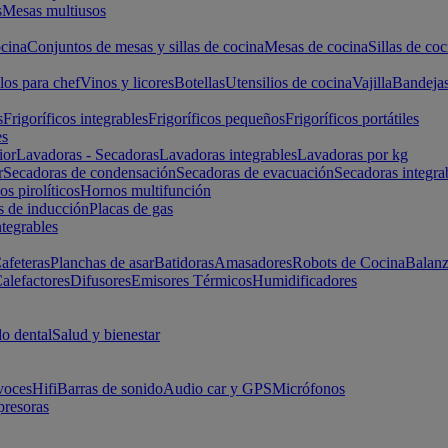
s
Mesas multiusos
cina
Conjuntos de mesas y sillas de cocina
Mesas de cocina
Sillas de coc
los para chef
Vinos y licores
Botellas
Utensilios de cocina
Vajilla
Bandeja
s
Frigoríficos integrables
Frigoríficos pequeños
Frigoríficos portátiles
es
ior
Lavadoras - Secadoras
Lavadoras integrables
Lavadoras por kg
r
Secadoras de condensación
Secadoras de evacuación
Secadoras integra
s pirolíticos
Hornos multifunción
s de inducción
Placas de gas
ntegrables
afeteras
Planchas de asar
Batidoras
Amasadores
Robots de Cocina
Balanz
alefactores
Difusores
Emisores Térmicos
Humidificadores
o dental
Salud y bienestar
voces
Hifi
Barras de sonido
Audio car y GPS
Micrófonos
presoras