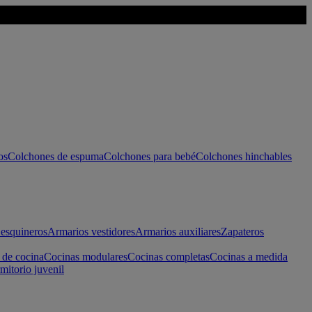
os
Colchones de espuma
Colchones para bebé
Colchones hinchables
esquineros
Armarios vestidores
Armarios auxiliares
Zapateros
 de cocina
Cocinas modulares
Cocinas completas
Cocinas a medida
mitorio juvenil