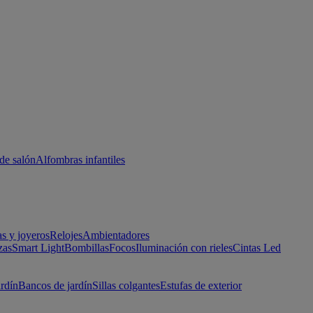
de salón
Alfombras infantiles
as y joyeros
Relojes
Ambientadores
zas
Smart Light
Bombillas
Focos
Iluminación con rieles
Cintas Led
ardín
Bancos de jardín
Sillas colgantes
Estufas de exterior