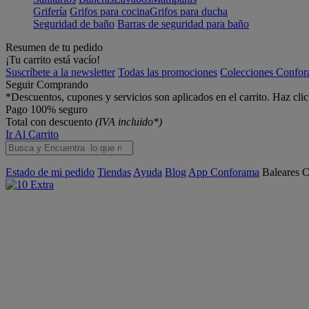
Grifería
Grifos para cocina
Grifos para ducha
Seguridad de baño
Barras de seguridad para baño
Resumen de tu pedido
¡Tu carrito está vacío!
Suscríbete a la newsletter
Todas las promociones
Colecciones Confo
Seguir Comprando
*Descuentos, cupones y servicios son aplicados en el carrito. Haz cli
Pago 100% seguro
Total con descuento
(IVA incluido*)
Ir Al Carrito
Estado de mi pedido
Tiendas
Ayuda
Blog
App Conforama
Baleares
C