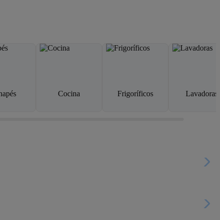
napés
Cocina
Frigoríficos
Lavadoras