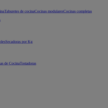
ina
Taburetes de cocina
Cocinas modulares
Cocinas completas
s
bles
Secadoras por Kg
as de Cocina
Tostadoras