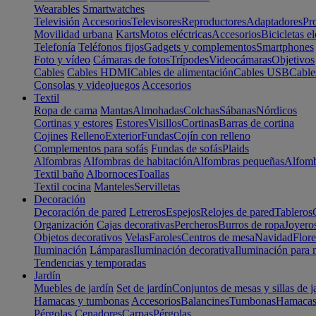
Wearables
Smartwatches
Televisión
Accesorios
Televisores
Reproductores
Adaptadores
Pr
Movilidad urbana
Karts
Motos eléctricas
Accesorios
Bicicletas el
Telefonía
Teléfonos fijos
Gadgets y complementos
Smartphones
Foto y vídeo
Cámaras de fotos
Trípodes
Videocámaras
Objetivos
Cables
Cables HDMI
Cables de alimentación
Cables USB
Cable
Consolas y videojuegos
Accesorios
Textil
Ropa de cama
Mantas
Almohadas
Colchas
Sábanas
Nórdicos
Cortinas y estores
Estores
Visillos
Cortinas
Barras de cortina
Cojines
Relleno
Exterior
Fundas
Cojín con relleno
Complementos para sofás
Fundas de sofás
Plaids
Alfombras
Alfombras de habitación
Alfombras pequeñas
Alfomb
Textil baño
Albornoces
Toallas
Textil cocina
Manteles
Servilletas
Decoración
Decoración de pared
Letreros
Espejos
Relojes de pared
Tableros
Organización
Cajas decorativas
Percheros
Burros de ropa
Joyero
Objetos decorativos
Velas
Faroles
Centros de mesa
Navidad
Flore
Iluminación
Lámparas
Iluminación decorativa
Iluminación para 
Tendencias y temporadas
Jardín
Muebles de jardín
Set de jardín
Conjuntos de mesas y sillas de j
Hamacas y tumbonas
Accesorios
Balancines
Tumbonas
Hamaca
Pérgolas
Cenadores
Carpas
Pérgolas