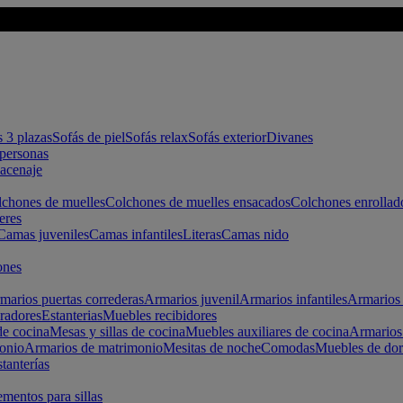
s 3 plazas
Sofás de piel
Sofás relax
Sofás exterior
Divanes
apersonas
macenaje
chones de muelles
Colchones de muelles ensacados
Colchones enrollad
eres
Camas juveniles
Camas infantiles
Literas
Camas nido
ones
marios puertas correderas
Armarios juvenil
Armarios infantiles
Armarios 
radores
Estanterias
Muebles recibidores
e cocina
Mesas y sillas de cocina
Muebles auxiliares de cocina
Armarios
onio
Armarios de matrimonio
Mesitas de noche
Comodas
Muebles de dor
tanterías
entos para sillas