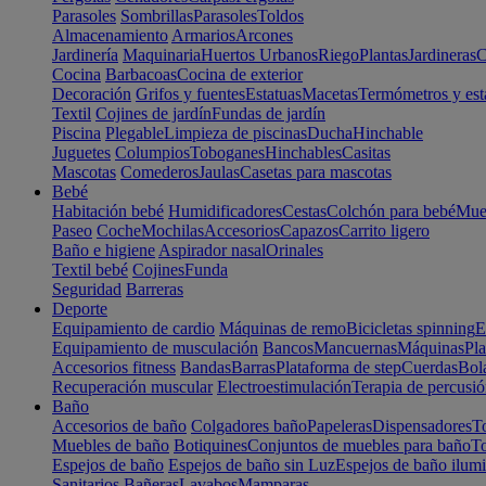
Parasoles
Sombrillas
Parasoles
Toldos
Almacenamiento
Armarios
Arcones
Jardinería
Maquinaria
Huertos Urbanos
Riego
Plantas
Jardineras
C
Cocina
Barbacoas
Cocina de exterior
Decoración
Grifos y fuentes
Estatuas
Macetas
Termómetros y est
Textil
Cojines de jardín
Fundas de jardín
Piscina
Plegable
Limpieza de piscinas
Ducha
Hinchable
Juguetes
Columpios
Toboganes
Hinchables
Casitas
Mascotas
Comederos
Jaulas
Casetas para mascotas
Bebé
Habitación bebé
Humidificadores
Cestas
Colchón para bebé
Mueb
Paseo
Coche
Mochilas
Accesorios
Capazos
Carrito ligero
Baño e higiene
Aspirador nasal
Orinales
Textil bebé
Cojines
Funda
Seguridad
Barreras
Deporte
Equipamiento de cardio
Máquinas de remo
Bicicletas spinning
E
Equipamiento de musculación
Bancos
Mancuernas
Máquinas
Pla
Accesorios fitness
Bandas
Barras
Plataforma de step
Cuerdas
Bola
Recuperación muscular
Electroestimulación
Terapia de percusi
Baño
Accesorios de baño
Colgadores baño
Papeleras
Dispensadores
To
Muebles de baño
Botiquines
Conjuntos de muebles para baño
To
Espejos de baño
Espejos de baño sin Luz
Espejos de baño ilum
Sanitarios
Bañeras
Lavabos
Mamparas