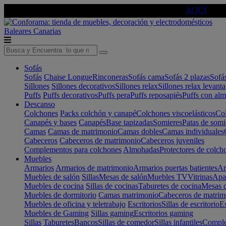
🔵Cambia tu electro con
-10% EXTRA
de descuento ☑️
AQUÍ
Baleares
Canarias
Sofás
Sofás
Chaise Longue
Rinconeras
Sofás cama
Sofás 2 plazas
Sofá
Sillones
Sillones decorativos
Sillones relax
Sillones relax levant
Puffs
Puffs decorativos
Puffs pera
Puffs reposapiés
Puffs con al
Descanso
Colchones
Packs colchón y canapé
Colchones viscoelásticos
Col
Canapés y bases
Canapés
Base tapizadas
Somieres
Patas de somi
Camas
Camas de matrimonio
Camas dobles
Camas individuales
Cabeceros
Cabeceros de matrimonio
Cabeceros juveniles
Complementos para colchones
Almohadas
Protectores de colch
Muebles
Armarios
Armarios de matrimonio
Armarios puertas batientes
Ar
Muebles de salón
Sillas
Mesas de salón
Muebles TV
Vitrinas
Apa
Muebles de cocina
Sillas de cocinas
Taburetes de cocina
Mesas d
Muebles de dormitorio
Camas matrimonio
Cabeceros de matrim
Muebles de oficina y teletrabajo
Escritorios
Sillas de escritorio
Es
Muebles de Gaming
Sillas gaming
Escritorios gaming
Sillas
Taburetes
Bancos
Sillas de comedor
Sillas infantiles
Complem