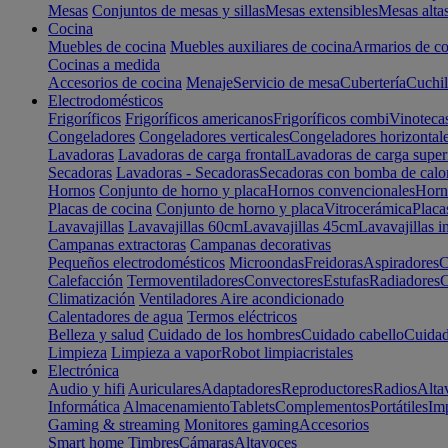
Mesas
Conjuntos de mesas y sillas
Mesas extensibles
Mesas alta
Cocina
Muebles de cocina
Muebles auxiliares de cocina
Armarios de co
Cocinas a medida
Accesorios de cocina
Menaje
Servicio de mesa
Cubertería
Cuchil
Electrodomésticos
Frigoríficos
Frigoríficos americanos
Frigoríficos combi
Vinoteca
Congeladores
Congeladores verticales
Congeladores horizontal
Lavadoras
Lavadoras de carga frontal
Lavadoras de carga super
Secadoras
Lavadoras - Secadoras
Secadoras con bomba de calo
Hornos
Conjunto de horno y placa
Hornos convencionales
Horno
Placas de cocina
Conjunto de horno y placa
Vitrocerámica
Placa
Lavavajillas
Lavavajillas 60cm
Lavavajillas 45cm
Lavavajillas i
Campanas extractoras
Campanas decorativas
Pequeños electrodomésticos
Microondas
Freidoras
Aspiradores
C
Calefacción
Termoventiladores
Convectores
Estufas
Radiadores
C
Climatización
Ventiladores
Aire acondicionado
Calentadores de agua
Termos eléctricos
Belleza y salud
Cuidado de los hombres
Cuidado cabello
Cuidad
Limpieza
Limpieza a vapor
Robot limpiacristales
Electrónica
Audio y hifi
Auriculares
Adaptadores
Reproductores
Radios
Alta
Informática
Almacenamiento
Tablets
Complementos
Portátiles
Im
Gaming & streaming
Monitores gaming
Accesorios
Smart home
Timbres
Cámaras
Altavoces