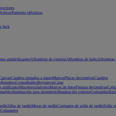
oyectores
éctricas
Patinetes eléctricos
s Jack
ras antideslizantes
Alfombras de exterior
Alfombras de baño
Alfombras 
Canvas
Cuadros pintados a mano
Marcos
Placas decorativas
Cuadros
s
Biombos
Cestas
Baúles
Revisteros
Cajas
s artificiales
Maceteros
Jarrones
Marcos de fotos
Figuras decorativas
Cajit
muebles
Iluminación para dormitorio
Iluminación exterior
Guirnaldas
Bali
ardín
Sillas de jardín
Mesas de jardín
Conjuntos de sofás de jardín
Sofás j
s
Columpios