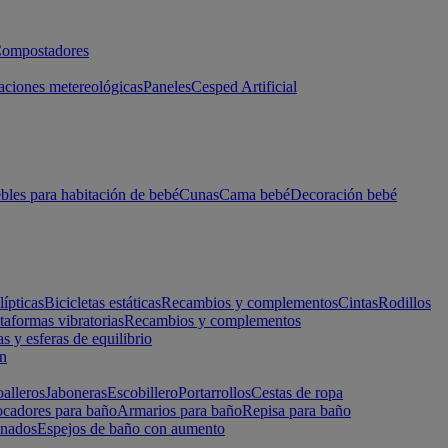
ompostadores
aciones metereológicas
Paneles
Cesped Artificial
les para habitación de bebé
Cunas
Cama bebé
Decoración bebé
lípticas
Bicicletas estáticas
Recambios y complementos
Cintas
Rodillos
taformas vibratorias
Recambios y complementos
s y esferas de equilibrio
ón
alleros
Jaboneras
Escobillero
Portarrollos
Cestas de ropa
cadores para baño
Armarios para baño
Repisa para baño
inados
Espejos de baño con aumento