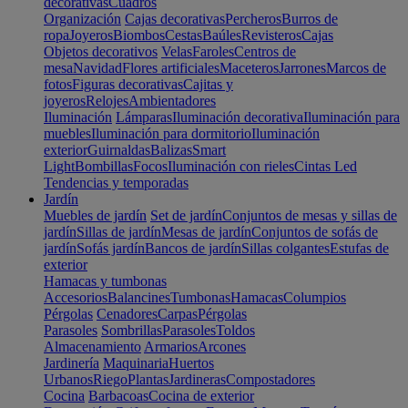
decorativas
Cuadros
Organización
Cajas decorativas
Percheros
Burros de
ropa
Joyeros
Biombos
Cestas
Baúles
Revisteros
Cajas
Objetos decorativos
Velas
Faroles
Centros de
mesa
Navidad
Flores artificiales
Maceteros
Jarrones
Marcos de
fotos
Figuras decorativas
Cajitas y
joyeros
Relojes
Ambientadores
Iluminación
Lámparas
Iluminación decorativa
Iluminación para
muebles
Iluminación para dormitorio
Iluminación
exterior
Guirnaldas
Balizas
Smart
Light
Bombillas
Focos
Iluminación con rieles
Cintas Led
Tendencias y temporadas
Jardín
Muebles de jardín
Set de jardín
Conjuntos de mesas y sillas de
jardín
Sillas de jardín
Mesas de jardín
Conjuntos de sofás de
jardín
Sofás jardín
Bancos de jardín
Sillas colgantes
Estufas de
exterior
Hamacas y tumbonas
Accesorios
Balancines
Tumbonas
Hamacas
Columpios
Pérgolas
Cenadores
Carpas
Pérgolas
Parasoles
Sombrillas
Parasoles
Toldos
Almacenamiento
Armarios
Arcones
Jardinería
Maquinaria
Huertos
Urbanos
Riego
Plantas
Jardineras
Compostadores
Cocina
Barbacoas
Cocina de exterior