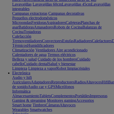
Lavavajillas
Lavavajillas 60cm
Lavavajillas 45cm
Lavavajillas
integrables
Campanas extractoras
Campanas decorativas
Pequeños electrodomésticos
Microondas
Freidoras
Aspiradores
Cafeteras
Planchas de
asar
Batidoras
Amasadores
Robots de Cocina
Balanzas de
Cocina
Tostadoras
Calefacción
Termoventiladores
Convectores
Estufas
Radiadores
Calefactores
D
Térmicos
Humidificadores
Climatización
Ventiladores
Aire acondicionado
Calentadores de agua
Termos eléctricos
Belleza y salud
Cuidado de los hombres
Cuidado
cabello
Cuidado dental
Salud y bienestar
Limpieza
Limpieza a vapor
Robot limpiacristales
Electrónica
Audio y hifi
Auriculares
Adaptadores
Reproductores
Radios
Altavoces
Hifi
Bar
de sonido
Audio car y GPS
Micrófonos
Informática
Almacenamiento
Tablets
Complementos
Portátiles
Impresoras
Gaming & streaming
Monitores gaming
Accesorios
Smart home
Timbres
Cámaras
Altavoces
Wearables
Smartwatches