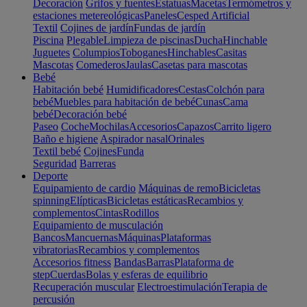
Decoración
Grifos y fuentes
Estatuas
Macetas
Termómetros y
estaciones metereológicas
Paneles
Cesped Artificial
Textil
Cojines de jardín
Fundas de jardín
Piscina
Plegable
Limpieza de piscinas
Ducha
Hinchable
Juguetes
Columpios
Toboganes
Hinchables
Casitas
Mascotas
Comederos
Jaulas
Casetas para mascotas
Bebé
Habitación bebé
Humidificadores
Cestas
Colchón para
bebé
Muebles para habitación de bebé
Cunas
Cama
bebé
Decoración bebé
Paseo
Coche
Mochilas
Accesorios
Capazos
Carrito ligero
Baño e higiene
Aspirador nasal
Orinales
Textil bebé
Cojines
Funda
Seguridad
Barreras
Deporte
Equipamiento de cardio
Máquinas de remo
Bicicletas
spinning
Elípticas
Bicicletas estáticas
Recambios y
complementos
Cintas
Rodillos
Equipamiento de musculación
Bancos
Mancuernas
Máquinas
Plataformas
vibratorias
Recambios y complementos
Accesorios fitness
Bandas
Barras
Plataforma de
step
Cuerdas
Bolas y esferas de equilibrio
Recuperación muscular
Electroestimulación
Terapia de
percusión