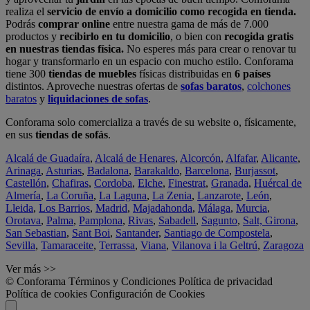
realiza el
servicio de envío a domicilio como recogida en tienda.
Podrás
comprar online
entre nuestra gama de más de 7.000
productos y
recibirlo en tu domicilio
, o bien con
recogida gratis
en nuestras tiendas física.
No esperes más para crear o renovar tu
hogar y transformarlo en un espacio con mucho estilo. Conforama
tiene 300
tiendas de muebles
físicas distribuidas en
6 países
distintos. Aproveche nuestras ofertas de
sofas baratos
,
colchones
baratos
y
liquidaciones de sofas
.
Conforama solo comercializa a través de su website o, físicamente,
en sus
tiendas de sofás
.
Alcalá de Guadaíra
,
Alcalá de Henares
,
Alcorcón
,
Alfafar
,
Alicante
,
Arinaga
,
Asturias
,
Badalona
,
Barakaldo
,
Barcelona
,
Burjassot
,
Castellón
,
Chafiras
,
Cordoba
,
Elche
,
Finestrat
,
Granada
,
Huércal de
Almería
,
La Coruña
,
La Laguna
,
La Zenia
,
Lanzarote
,
León
,
Lleida
,
Los Barrios
,
Madrid
,
Majadahonda
,
Málaga
,
Murcia
,
Orotava
,
Palma
,
Pamplona
,
Rivas
,
Sabadell
,
Sagunto
,
Salt, Girona
,
San Sebastian
,
Sant Boi
,
Santander
,
Santiago de Compostela
,
Sevilla
,
Tamaraceite
,
Terrassa
,
Viana
,
Vilanova i la Geltrú
,
Zaragoza
Ver más >>
© Conforama
Términos y Condiciones
Política de privacidad
Política de cookies
Configuración de Cookies