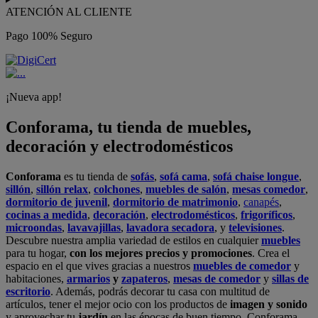
ATENCIÓN AL CLIENTE
Pago 100% Seguro
¡Nueva app!
Conforama, tu tienda de muebles,
decoración y electrodomésticos
Conforama
es tu tienda de
sofás
,
sofá cama
,
sofá chaise longue
,
sillón
,
sillón relax
,
colchones
,
muebles de salón
,
mesas comedor
,
dormitorio de juvenil
,
dormitorio de matrimonio
,
canapés
,
cocinas a medida
,
decoración
,
electrodomésticos
,
frigoríficos
,
microondas
,
lavavajillas
,
lavadora secadora
, y
televisiones
.
Descubre nuestra amplia variedad de estilos en cualquier
muebles
para tu hogar,
con los mejores precios y promociones
. Crea el
espacio en el que vives gracias a nuestros
muebles de comedor
y
habitaciones,
armarios
y
zapateros
,
mesas de comedor
y
sillas de
escritorio
. Además, podrás decorar tu casa con multitud de
artículos, tener el mejor ocio con los productos de
imagen y sonido
y aprovechar tu
jardín
en las épocas de buen tiempo. Conforama