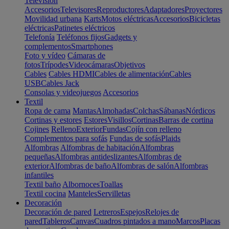
Televisión
Accesorios
Televisores
Reproductores
Adaptadores
Proyectores
Movilidad urbana
Karts
Motos eléctricas
Accesorios
Bicicletas
eléctricas
Patinetes eléctricos
Telefonía
Teléfonos fijos
Gadgets y
complementos
Smartphones
Foto y vídeo
Cámaras de
fotos
Trípodes
Videocámaras
Objetivos
Cables
Cables HDMI
Cables de alimentación
Cables
USB
Cables Jack
Consolas y videojuegos
Accesorios
Textil
Ropa de cama
Mantas
Almohadas
Colchas
Sábanas
Nórdicos
Cortinas y estores
Estores
Visillos
Cortinas
Barras de cortina
Cojines
Relleno
Exterior
Fundas
Cojín con relleno
Complementos para sofás
Fundas de sofás
Plaids
Alfombras
Alfombras de habitación
Alfombras
pequeñas
Alfombras antideslizantes
Alfombras de
exterior
Alfombras de baño
Alfombras de salón
Alfombras
infantiles
Textil baño
Albornoces
Toallas
Textil cocina
Manteles
Servilletas
Decoración
Decoración de pared
Letreros
Espejos
Relojes de
pared
Tableros
Canvas
Cuadros pintados a mano
Marcos
Placas