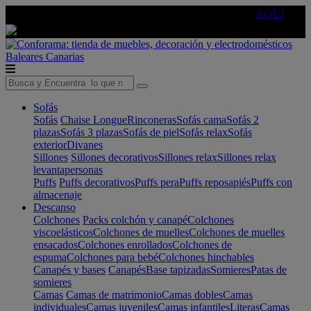
🔵Cambia tu electro con
-10% EXTRA
de descuento ☑️
AQUÍ
Baleares
Canarias
Sofás
Sofás
Chaise Longue
Rinconeras
Sofás cama
Sofás 2
plazas
Sofás 3 plazas
Sofás de piel
Sofás relax
Sofás
exterior
Divanes
Sillones
Sillones decorativos
Sillones relax
Sillones relax
levantapersonas
Puffs
Puffs decorativos
Puffs pera
Puffs reposapiés
Puffs con
almacenaje
Descanso
Colchones
Packs colchón y canapé
Colchones
viscoelásticos
Colchones de muelles
Colchones de muelles
ensacados
Colchones enrollados
Colchones de
espuma
Colchones para bebé
Colchones hinchables
Canapés y bases
Canapés
Base tapizadas
Somieres
Patas de
somieres
Camas
Camas de matrimonio
Camas dobles
Camas
individuales
Camas juveniles
Camas infantiles
Literas
Camas