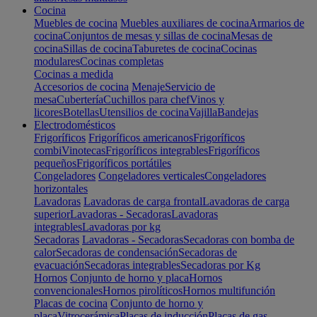
Cocina
Muebles de cocina
Muebles auxiliares de cocina
Armarios de
cocina
Conjuntos de mesas y sillas de cocina
Mesas de
cocina
Sillas de cocina
Taburetes de cocina
Cocinas
modulares
Cocinas completas
Cocinas a medida
Accesorios de cocina
Menaje
Servicio de
mesa
Cubertería
Cuchillos para chef
Vinos y
licores
Botellas
Utensilios de cocina
Vajilla
Bandejas
Electrodomésticos
Frigoríficos
Frigoríficos americanos
Frigoríficos
combi
Vinotecas
Frigoríficos integrables
Frigoríficos
pequeños
Frigoríficos portátiles
Congeladores
Congeladores verticales
Congeladores
horizontales
Lavadoras
Lavadoras de carga frontal
Lavadoras de carga
superior
Lavadoras - Secadoras
Lavadoras
integrables
Lavadoras por kg
Secadoras
Lavadoras - Secadoras
Secadoras con bomba de
calor
Secadoras de condensación
Secadoras de
evacuación
Secadoras integrables
Secadoras por Kg
Hornos
Conjunto de horno y placa
Hornos
convencionales
Hornos pirolíticos
Hornos multifunción
Placas de cocina
Conjunto de horno y
placa
Vitrocerámica
Placas de inducción
Placas de gas