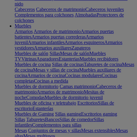
nido
Cabeceros
Cabeceros de matrimonio
Cabeceros juveniles
Complementos para colchones
Almohadas
Protectores de
colchones
Muebles
Armarios
Armarios de matrimonio
Armarios puertas
batientes
Armarios puertas correderas
Armarios
juvenil
Armarios infantiles
Armarios esquineros
Armarios
vestidores
Armarios auxiliares
Zapateros
Muebles de salón
Sillas
Mesas de salón
Muebles
TV
Vitrinas
Aparadores
Estanterias
Muebles recibidores
Muebles de cocina
Sillas de cocinas
Taburetes de cocina
Mesas
de cocina
Mesas y sillas de cocina
Muebles auxiliares de
cocina
Armarios de cocina
Cocinas modulares
Cocinas
completas
Cocinas a medida
Muebles de dormitorio
Camas matrimonio
Cabeceros de
matrimonio
Armarios de matrimonio
Mesitas de
noche
Comodas
Muebles de dormitorio juvenil
Muebles de oficina y teletrabajo
Escritorios
Sillas de
escritorio
Estanterías
Muebles de Gaming
Sillas gaming
Escritorios gaming
Sillas
Taburetes
Bancos
Sillas de comedor
Sillas
infantiles
Complementos para sillas
Mesas
Conjuntos de mesas y sillas
Mesas extensibles
Mesas
altas
Mesas multiusos