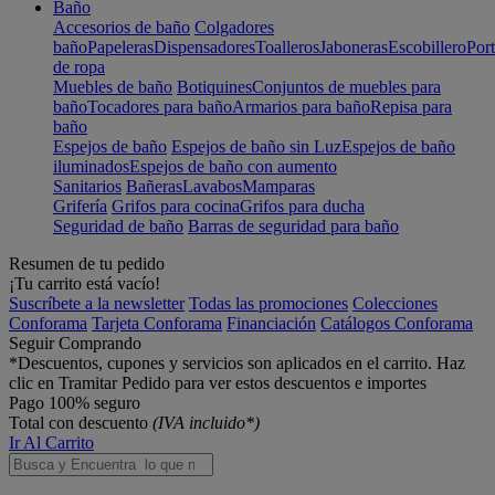
Baño
Accesorios de baño
Colgadores
baño
Papeleras
Dispensadores
Toalleros
Jaboneras
Escobillero
Port
de ropa
Muebles de baño
Botiquines
Conjuntos de muebles para
baño
Tocadores para baño
Armarios para baño
Repisa para
baño
Espejos de baño
Espejos de baño sin Luz
Espejos de baño
iluminados
Espejos de baño con aumento
Sanitarios
Bañeras
Lavabos
Mamparas
Grifería
Grifos para cocina
Grifos para ducha
Seguridad de baño
Barras de seguridad para baño
Resumen de tu pedido
¡Tu carrito está vacío!
Suscríbete a la newsletter
Todas las promociones
Colecciones
Conforama
Tarjeta Conforama
Financiación
Catálogos Conforama
Seguir Comprando
*Descuentos, cupones y servicios son aplicados en el carrito. Haz
clic en Tramitar Pedido para ver estos descuentos e importes
Pago 100% seguro
Total con descuento
(IVA incluido*)
Ir Al Carrito