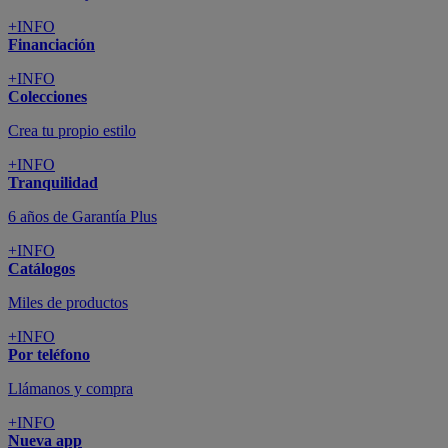
+INFO
Financiación
+INFO
Colecciones
Crea tu propio estilo
+INFO
Tranquilidad
6 años de Garantía Plus
+INFO
Catálogos
Miles de productos
+INFO
Por teléfono
Llámanos y compra
+INFO
Nueva app