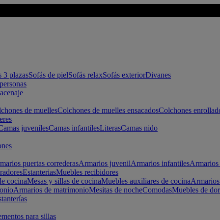
s 3 plazas
Sofás de piel
Sofás relax
Sofás exterior
Divanes
apersonas
macenaje
chones de muelles
Colchones de muelles ensacados
Colchones enrollad
eres
Camas juveniles
Camas infantiles
Literas
Camas nido
ones
marios puertas correderas
Armarios juvenil
Armarios infantiles
Armarios 
radores
Estanterias
Muebles recibidores
e cocina
Mesas y sillas de cocina
Muebles auxiliares de cocina
Armarios
onio
Armarios de matrimonio
Mesitas de noche
Comodas
Muebles de dor
tanterías
entos para sillas