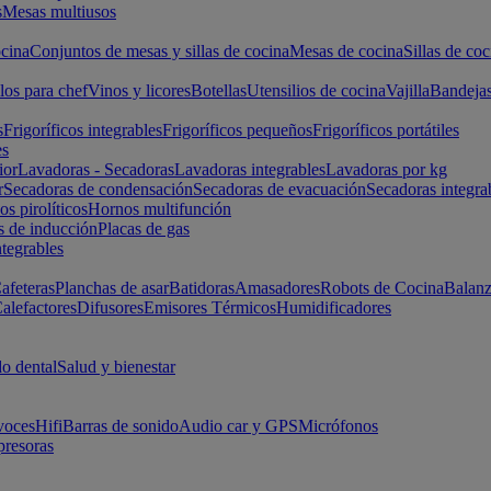
s
Mesas multiusos
cina
Conjuntos de mesas y sillas de cocina
Mesas de cocina
Sillas de coc
los para chef
Vinos y licores
Botellas
Utensilios de cocina
Vajilla
Bandeja
s
Frigoríficos integrables
Frigoríficos pequeños
Frigoríficos portátiles
es
ior
Lavadoras - Secadoras
Lavadoras integrables
Lavadoras por kg
r
Secadoras de condensación
Secadoras de evacuación
Secadoras integra
s pirolíticos
Hornos multifunción
s de inducción
Placas de gas
ntegrables
afeteras
Planchas de asar
Batidoras
Amasadores
Robots de Cocina
Balanz
alefactores
Difusores
Emisores Térmicos
Humidificadores
o dental
Salud y bienestar
voces
Hifi
Barras de sonido
Audio car y GPS
Micrófonos
presoras