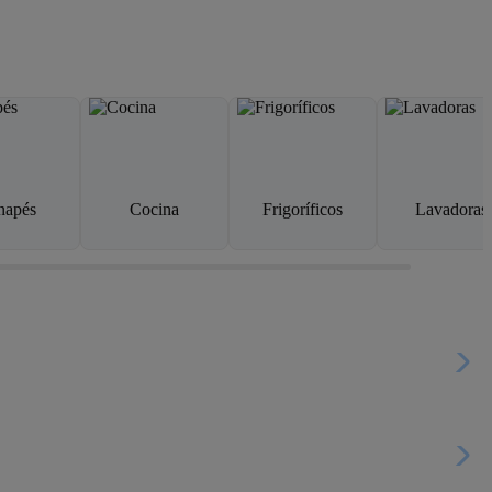
napés
Cocina
Frigoríficos
Lavadoras