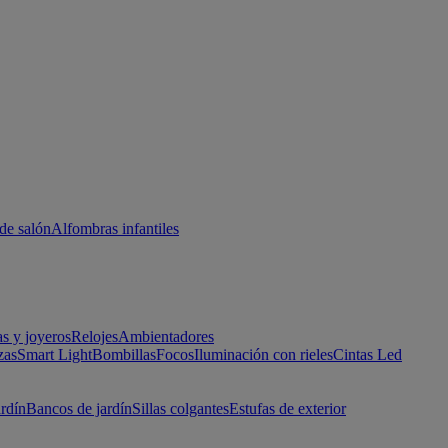
de salón
Alfombras infantiles
as y joyeros
Relojes
Ambientadores
zas
Smart Light
Bombillas
Focos
Iluminación con rieles
Cintas Led
ardín
Bancos de jardín
Sillas colgantes
Estufas de exterior