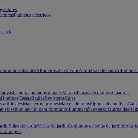
oyectores
éctricas
Patinetes eléctricos
s Jack
ras antideslizantes
Alfombras de exterior
Alfombras de baño
Alfombras 
Canvas
Cuadros pintados a mano
Marcos
Placas decorativas
Cuadros
s
Biombos
Cestas
Baúles
Revisteros
Cajas
s artificiales
Maceteros
Jarrones
Marcos de fotos
Figuras decorativas
Cajit
muebles
Iluminación para dormitorio
Iluminación exterior
Guirnaldas
Bali
ardín
Sillas de jardín
Mesas de jardín
Conjuntos de sofás de jardín
Sofás j
s
Columpios