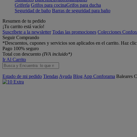
Grifería
Grifos para cocina
Grifos para ducha
Seguridad de baño
Barras de seguridad para baño
Resumen de tu pedido
¡Tu carrito está vacío!
Suscríbete a la newsletter
Todas las promociones
Colecciones Confo
Seguir Comprando
*Descuentos, cupones y servicios son aplicados en el carrito. Haz cli
Pago 100% seguro
Total con descuento
(IVA incluido*)
Ir Al Carrito
Estado de mi pedido
Tiendas
Ayuda
Blog
App Conforama
Baleares
C