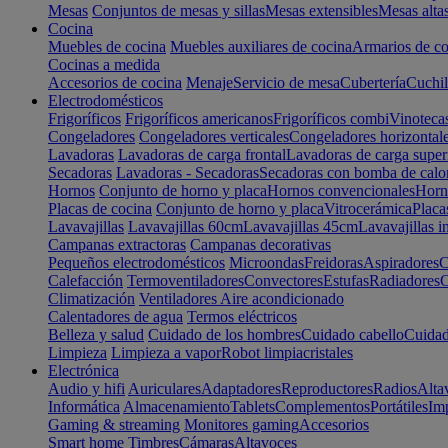
Mesas
Conjuntos de mesas y sillas
Mesas extensibles
Mesas alta
Cocina
Muebles de cocina
Muebles auxiliares de cocina
Armarios de co
Cocinas a medida
Accesorios de cocina
Menaje
Servicio de mesa
Cubertería
Cuchil
Electrodomésticos
Frigoríficos
Frigoríficos americanos
Frigoríficos combi
Vinoteca
Congeladores
Congeladores verticales
Congeladores horizontal
Lavadoras
Lavadoras de carga frontal
Lavadoras de carga super
Secadoras
Lavadoras - Secadoras
Secadoras con bomba de calo
Hornos
Conjunto de horno y placa
Hornos convencionales
Horno
Placas de cocina
Conjunto de horno y placa
Vitrocerámica
Placa
Lavavajillas
Lavavajillas 60cm
Lavavajillas 45cm
Lavavajillas i
Campanas extractoras
Campanas decorativas
Pequeños electrodomésticos
Microondas
Freidoras
Aspiradores
C
Calefacción
Termoventiladores
Convectores
Estufas
Radiadores
C
Climatización
Ventiladores
Aire acondicionado
Calentadores de agua
Termos eléctricos
Belleza y salud
Cuidado de los hombres
Cuidado cabello
Cuidad
Limpieza
Limpieza a vapor
Robot limpiacristales
Electrónica
Audio y hifi
Auriculares
Adaptadores
Reproductores
Radios
Alta
Informática
Almacenamiento
Tablets
Complementos
Portátiles
Im
Gaming & streaming
Monitores gaming
Accesorios
Smart home
Timbres
Cámaras
Altavoces