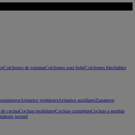
os
Colchones de espuma
Colchones para bebé
Colchones hinchables
esquineros
Armarios vestidores
Armarios auxiliares
Zapateros
 de cocina
Cocinas modulares
Cocinas completas
Cocinas a medida
mitorio juvenil