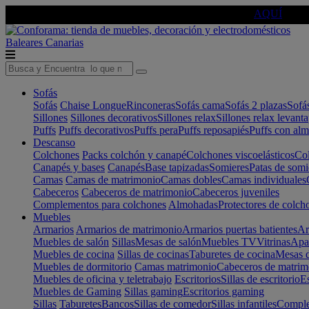
🔵Cambia tu electro con
-10% EXTRA
de descuento ☑️
AQUÍ
Baleares
Canarias
Sofás
Sofás
Chaise Longue
Rinconeras
Sofás cama
Sofás 2 plazas
Sofá
Sillones
Sillones decorativos
Sillones relax
Sillones relax levant
Puffs
Puffs decorativos
Puffs pera
Puffs reposapiés
Puffs con al
Descanso
Colchones
Packs colchón y canapé
Colchones viscoelásticos
Col
Canapés y bases
Canapés
Base tapizadas
Somieres
Patas de somi
Camas
Camas de matrimonio
Camas dobles
Camas individuales
Cabeceros
Cabeceros de matrimonio
Cabeceros juveniles
Complementos para colchones
Almohadas
Protectores de colch
Muebles
Armarios
Armarios de matrimonio
Armarios puertas batientes
Ar
Muebles de salón
Sillas
Mesas de salón
Muebles TV
Vitrinas
Apa
Muebles de cocina
Sillas de cocinas
Taburetes de cocina
Mesas d
Muebles de dormitorio
Camas matrimonio
Cabeceros de matrim
Muebles de oficina y teletrabajo
Escritorios
Sillas de escritorio
Es
Muebles de Gaming
Sillas gaming
Escritorios gaming
Sillas
Taburetes
Bancos
Sillas de comedor
Sillas infantiles
Complem