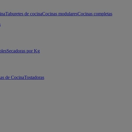
ina
Taburetes de cocina
Cocinas modulares
Cocinas completas
s
bles
Secadoras por Kg
as de Cocina
Tostadoras