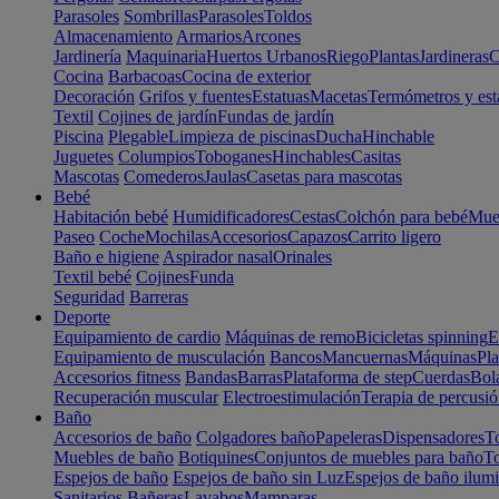
Parasoles
Sombrillas
Parasoles
Toldos
Almacenamiento
Armarios
Arcones
Jardinería
Maquinaria
Huertos Urbanos
Riego
Plantas
Jardineras
C
Cocina
Barbacoas
Cocina de exterior
Decoración
Grifos y fuentes
Estatuas
Macetas
Termómetros y est
Textil
Cojines de jardín
Fundas de jardín
Piscina
Plegable
Limpieza de piscinas
Ducha
Hinchable
Juguetes
Columpios
Toboganes
Hinchables
Casitas
Mascotas
Comederos
Jaulas
Casetas para mascotas
Bebé
Habitación bebé
Humidificadores
Cestas
Colchón para bebé
Mueb
Paseo
Coche
Mochilas
Accesorios
Capazos
Carrito ligero
Baño e higiene
Aspirador nasal
Orinales
Textil bebé
Cojines
Funda
Seguridad
Barreras
Deporte
Equipamiento de cardio
Máquinas de remo
Bicicletas spinning
E
Equipamiento de musculación
Bancos
Mancuernas
Máquinas
Pla
Accesorios fitness
Bandas
Barras
Plataforma de step
Cuerdas
Bola
Recuperación muscular
Electroestimulación
Terapia de percusi
Baño
Accesorios de baño
Colgadores baño
Papeleras
Dispensadores
To
Muebles de baño
Botiquines
Conjuntos de muebles para baño
To
Espejos de baño
Espejos de baño sin Luz
Espejos de baño ilum
Sanitarios
Bañeras
Lavabos
Mamparas