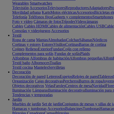
Wearables
Smartwatches
Televisión
Accesorios
Televisores
Reproductores
Adaptadores
Pr
Movilidad urbana
Karts
Motos eléctricas
Accesorios
Bicicletas el
Telefonía
Teléfonos fijos
Gadgets y complementos
Smartphones
Foto y vídeo
Cámaras de fotos
Trípodes
Videocámaras
Cables
Cables HDMI
Cables de alimentación
Cables USB
Cable
Consolas y videojuegos
Accesorios
Textil
Ropa de cama
Mantas
Almohadas
Colchas
Sábanas
Nórdicos
Cortinas y estores
Estores
Visillos
Cortinas
Barras de cortina
Cojines
Relleno
Exterior
Fundas
Cojín con relleno
Complementos para sofás
Fundas de sofás
Plaids
Alfombras
Alfombras de habitación
Alfombras pequeñas
Alfomb
Textil baño
Albornoces
Toallas
Textil cocina
Manteles
Servilletas
Decoración
Decoración de pared
Letreros
Espejos
Relojes de pared
Tableros
Organización
Cajas decorativas
Percheros
Burros de ropa
Joyero
Objetos decorativos
Velas
Faroles
Centros de mesa
Navidad
Flore
Iluminación
Lámparas
Iluminación decorativa
Iluminación para 
Tendencias y temporadas
Jardín
Muebles de jardín
Set de jardín
Conjuntos de mesas y sillas de j
Hamacas y tumbonas
Accesorios
Balancines
Tumbonas
Hamaca
Pérgolas
Cenadores
Carpas
Pérgolas