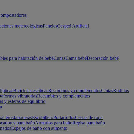
ompostadores
aciones metereológicas
Paneles
Cesped Artificial
les para habitación de bebé
Cunas
Cama bebé
Decoración bebé
lípticas
Bicicletas estáticas
Recambios y complementos
Cintas
Rodillos
taformas vibratorias
Recambios y complementos
s y esferas de equilibrio
ón
alleros
Jaboneras
Escobillero
Portarrollos
Cestas de ropa
cadores para baño
Armarios para baño
Repisa para baño
inados
Espejos de baño con aumento