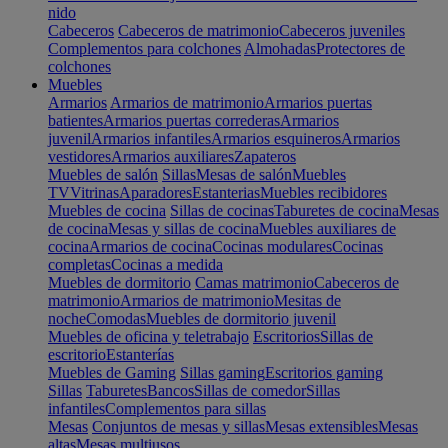
nido
Cabeceros
Cabeceros de matrimonio
Cabeceros juveniles
Complementos para colchones
Almohadas
Protectores de
colchones
Muebles
Armarios
Armarios de matrimonio
Armarios puertas
batientes
Armarios puertas correderas
Armarios
juvenil
Armarios infantiles
Armarios esquineros
Armarios
vestidores
Armarios auxiliares
Zapateros
Muebles de salón
Sillas
Mesas de salón
Muebles
TV
Vitrinas
Aparadores
Estanterias
Muebles recibidores
Muebles de cocina
Sillas de cocinas
Taburetes de cocina
Mesas
de cocina
Mesas y sillas de cocina
Muebles auxiliares de
cocina
Armarios de cocina
Cocinas modulares
Cocinas
completas
Cocinas a medida
Muebles de dormitorio
Camas matrimonio
Cabeceros de
matrimonio
Armarios de matrimonio
Mesitas de
noche
Comodas
Muebles de dormitorio juvenil
Muebles de oficina y teletrabajo
Escritorios
Sillas de
escritorio
Estanterías
Muebles de Gaming
Sillas gaming
Escritorios gaming
Sillas
Taburetes
Bancos
Sillas de comedor
Sillas
infantiles
Complementos para sillas
Mesas
Conjuntos de mesas y sillas
Mesas extensibles
Mesas
altas
Mesas multiusos