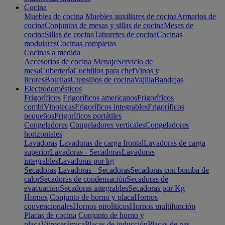
Cocina
Muebles de cocina
Muebles auxiliares de cocina
Armarios de
cocina
Conjuntos de mesas y sillas de cocina
Mesas de
cocina
Sillas de cocina
Taburetes de cocina
Cocinas
modulares
Cocinas completas
Cocinas a medida
Accesorios de cocina
Menaje
Servicio de
mesa
Cubertería
Cuchillos para chef
Vinos y
licores
Botellas
Utensilios de cocina
Vajilla
Bandejas
Electrodomésticos
Frigoríficos
Frigoríficos americanos
Frigoríficos
combi
Vinotecas
Frigoríficos integrables
Frigoríficos
pequeños
Frigoríficos portátiles
Congeladores
Congeladores verticales
Congeladores
horizontales
Lavadoras
Lavadoras de carga frontal
Lavadoras de carga
superior
Lavadoras - Secadoras
Lavadoras
integrables
Lavadoras por kg
Secadoras
Lavadoras - Secadoras
Secadoras con bomba de
calor
Secadoras de condensación
Secadoras de
evacuación
Secadoras integrables
Secadoras por Kg
Hornos
Conjunto de horno y placa
Hornos
convencionales
Hornos pirolíticos
Hornos multifunción
Placas de cocina
Conjunto de horno y
placa
Vitrocerámica
Placas de inducción
Placas de gas