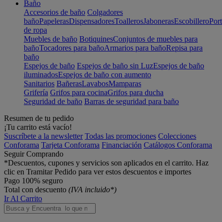
Baño
Accesorios de baño
Colgadores
baño
Papeleras
Dispensadores
Toalleros
Jaboneras
Escobillero
Port
de ropa
Muebles de baño
Botiquines
Conjuntos de muebles para
baño
Tocadores para baño
Armarios para baño
Repisa para
baño
Espejos de baño
Espejos de baño sin Luz
Espejos de baño
iluminados
Espejos de baño con aumento
Sanitarios
Bañeras
Lavabos
Mamparas
Grifería
Grifos para cocina
Grifos para ducha
Seguridad de baño
Barras de seguridad para baño
Resumen de tu pedido
¡Tu carrito está vacío!
Suscríbete a la newsletter
Todas las promociones
Colecciones
Conforama
Tarjeta Conforama
Financiación
Catálogos Conforama
Seguir Comprando
*Descuentos, cupones y servicios son aplicados en el carrito. Haz
clic en Tramitar Pedido para ver estos descuentos e importes
Pago 100% seguro
Total con descuento
(IVA incluido*)
Ir Al Carrito