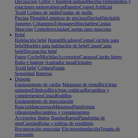
Decoración
Grifos y fuentes
Estatuas
Macetas
Termómetros y
estaciones metereológicas
Paneles
Cesped Artificial
Textil
Cojines de jardín
Fundas de jardín
Piscina
Plegable
Limpieza de piscinas
Ducha
Hinchable
Juguetes
Columpios
Toboganes
Hinchables
Casitas
Mascotas
Comederos
Jaulas
Casetas para mascotas
Bebé
Habitación bebé
Humidificadores
Cestas
Colchón para
bebé
Muebles para habitación de bebé
Cunas
Cama
bebé
Decoración bebé
Paseo
Coche
Mochilas
Accesorios
Capazos
Carrito ligero
Baño e higiene
Aspirador nasal
Orinales
Textil bebé
Cojines
Funda
Seguridad
Barreras
Deporte
Equipamiento de cardio
Máquinas de remo
Bicicletas
spinning
Elípticas
Bicicletas estáticas
Recambios y
complementos
Cintas
Rodillos
Equipamiento de musculación
Bancos
Mancuernas
Máquinas
Plataformas
vibratorias
Recambios y complementos
Accesorios fitness
Bandas
Barras
Plataforma de
step
Cuerdas
Bolas y esferas de equilibrio
Recuperación muscular
Electroestimulación
Terapia de
percusión