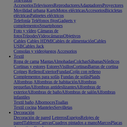
Televisión
Accesorios
Televisores
Reproductores
Adaptadores
Proyectores
Movilidad urbana
Karts
Motos eléctricas
Accesorios
Bicicletas
eléctricas
Patinetes eléctricos
Telefonía
Teléfonos fijos
Gadgets y
complementos
Smartphones
Foto y vídeo
Cámaras de
fotos
Trípodes
Videocámaras
Objetivos
Cables
Cables HDMI
Cables de alimentación
Cables
USB
Cables Jack
Consolas y videojuegos
Accesorios
Textil
Ropa de cama
Mantas
Almohadas
Colchas
Sábanas
Nórdicos
Cortinas y estores
Estores
Visillos
Cortinas
Barras de cortina
Cojines
Relleno
Exterior
Fundas
Cojín con relleno
Complementos para sofás
Fundas de sofás
Plaids
Alfombras
Alfombras de habitación
Alfombras
pequeñas
Alfombras antideslizantes
Alfombras de
exterior
Alfombras de baño
Alfombras de salón
Alfombras
infantiles
Textil baño
Albornoces
Toallas
Textil cocina
Manteles
Servilletas
Decoración
Decoración de pared
Letreros
Espejos
Relojes de
pared
Tableros
Canvas
Cuadros pintados a mano
Marcos
Placas