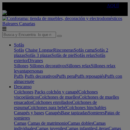
🔵Cambia tu electro con
-10% EXTRA
de descuento ☑️
AQUÍ
Baleares
Canarias
Sofás
Sofás
Chaise Longue
Rinconeras
Sofás cama
Sofás 2
plazas
Sofás 3 plazas
Sofás de piel
Sofás relax
Sofás
exterior
Divanes
Sillones
Sillones decorativos
Sillones relax
Sillones relax
levantapersonas
Puffs
Puffs decorativos
Puffs pera
Puffs reposapiés
Puffs con
almacenaje
Descanso
Colchones
Packs colchón y canapé
Colchones
viscoelásticos
Colchones de muelles
Colchones de muelles
ensacados
Colchones enrollados
Colchones de
espuma
Colchones para bebé
Colchones hinchables
Canapés y bases
Canapés
Base tapizadas
Somieres
Patas de
somieres
Camas
Camas de matrimonio
Camas dobles
Camas
individuales
Camas juveniles
Camas infantiles
Literas
Camas