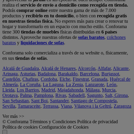
realiza el
servicio de envío a domicilio como recogida en tienda.
Podrás
comprar online
entre nuestra gama de más de 7.000
productos y
recibirlo en tu domicilio
, o bien con
recogida gratis
en nuestras tiendas física.
No esperes más para crear o renovar tu
hogar y transformarlo en un espacio con mucho estilo. Conforama
tiene 300
tiendas de muebles
físicas distribuidas en
6 países
distintos. Aproveche nuestras ofertas de
sofas baratos
,
colchones
baratos
y
liquidaciones de sofas
.
Conforama solo comercializa a través de su website o, físicamente,
en sus
tiendas de sofás
.
Alcalá de Guadaíra
,
Alcalá de Henares
,
Alcorcón
,
Alfafar
,
Alicante
,
Arinaga
,
Asturias
,
Badalona
,
Barakaldo
,
Barcelona
,
Burjassot
,
Castellón
,
Chafiras
,
Cordoba
,
Elche
,
Finestrat
,
Granada
,
Huércal de
Almería
,
La Coruña
,
La Laguna
,
La Zenia
,
Lanzarote
,
León
,
Lleida
,
Los Barrios
,
Madrid
,
Majadahonda
,
Málaga
,
Murcia
,
Orotava
,
Palma
,
Pamplona
,
Rivas
,
Sabadell
,
Sagunto
,
Salt, Girona
,
San Sebastian
,
Sant Boi
,
Santander
,
Santiago de Compostela
,
Sevilla
,
Tamaraceite
,
Terrassa
,
Viana
,
Vilanova i la Geltrú
,
Zaragoza
Ver más >>
© Conforama
Términos y Condiciones
Política de privacidad
Política de cookies
Configuración de Cookies