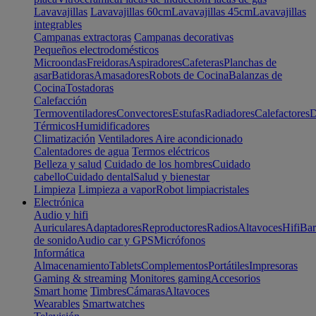
Lavavajillas
Lavavajillas 60cm
Lavavajillas 45cm
Lavavajillas
integrables
Campanas extractoras
Campanas decorativas
Pequeños electrodomésticos
Microondas
Freidoras
Aspiradores
Cafeteras
Planchas de
asar
Batidoras
Amasadores
Robots de Cocina
Balanzas de
Cocina
Tostadoras
Calefacción
Termoventiladores
Convectores
Estufas
Radiadores
Calefactores
D
Térmicos
Humidificadores
Climatización
Ventiladores
Aire acondicionado
Calentadores de agua
Termos eléctricos
Belleza y salud
Cuidado de los hombres
Cuidado
cabello
Cuidado dental
Salud y bienestar
Limpieza
Limpieza a vapor
Robot limpiacristales
Electrónica
Audio y hifi
Auriculares
Adaptadores
Reproductores
Radios
Altavoces
Hifi
Bar
de sonido
Audio car y GPS
Micrófonos
Informática
Almacenamiento
Tablets
Complementos
Portátiles
Impresoras
Gaming & streaming
Monitores gaming
Accesorios
Smart home
Timbres
Cámaras
Altavoces
Wearables
Smartwatches