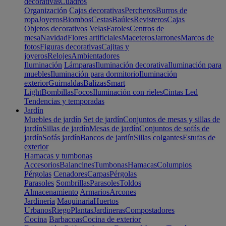
decorativas
Cuadros
Organización
Cajas decorativas
Percheros
Burros de
ropa
Joyeros
Biombos
Cestas
Baúles
Revisteros
Cajas
Objetos decorativos
Velas
Faroles
Centros de
mesa
Navidad
Flores artificiales
Maceteros
Jarrones
Marcos de
fotos
Figuras decorativas
Cajitas y
joyeros
Relojes
Ambientadores
Iluminación
Lámparas
Iluminación decorativa
Iluminación para
muebles
Iluminación para dormitorio
Iluminación
exterior
Guirnaldas
Balizas
Smart
Light
Bombillas
Focos
Iluminación con rieles
Cintas Led
Tendencias y temporadas
Jardín
Muebles de jardín
Set de jardín
Conjuntos de mesas y sillas de
jardín
Sillas de jardín
Mesas de jardín
Conjuntos de sofás de
jardín
Sofás jardín
Bancos de jardín
Sillas colgantes
Estufas de
exterior
Hamacas y tumbonas
Accesorios
Balancines
Tumbonas
Hamacas
Columpios
Pérgolas
Cenadores
Carpas
Pérgolas
Parasoles
Sombrillas
Parasoles
Toldos
Almacenamiento
Armarios
Arcones
Jardinería
Maquinaria
Huertos
Urbanos
Riego
Plantas
Jardineras
Compostadores
Cocina
Barbacoas
Cocina de exterior