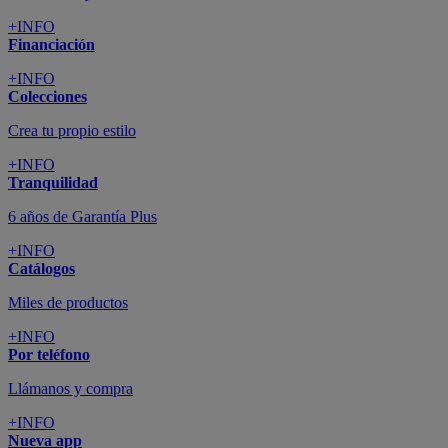
+INFO
Financiación
+INFO
Colecciones
Crea tu propio estilo
+INFO
Tranquilidad
6 años de Garantía Plus
+INFO
Catálogos
Miles de productos
+INFO
Por teléfono
Llámanos y compra
+INFO
Nueva app