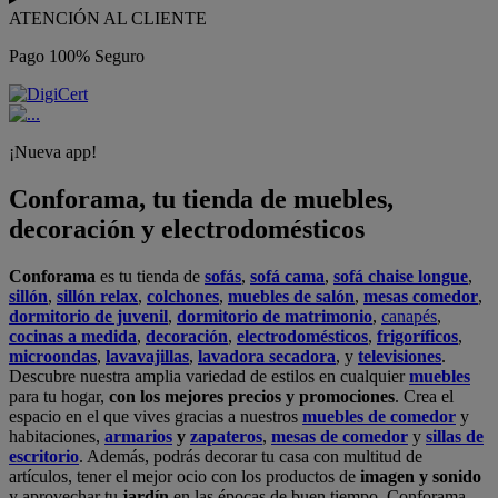
ATENCIÓN AL CLIENTE
Pago 100% Seguro
¡Nueva app!
Conforama, tu tienda de muebles,
decoración y electrodomésticos
Conforama
es tu tienda de
sofás
,
sofá cama
,
sofá chaise longue
,
sillón
,
sillón relax
,
colchones
,
muebles de salón
,
mesas comedor
,
dormitorio de juvenil
,
dormitorio de matrimonio
,
canapés
,
cocinas a medida
,
decoración
,
electrodomésticos
,
frigoríficos
,
microondas
,
lavavajillas
,
lavadora secadora
, y
televisiones
.
Descubre nuestra amplia variedad de estilos en cualquier
muebles
para tu hogar,
con los mejores precios y promociones
. Crea el
espacio en el que vives gracias a nuestros
muebles de comedor
y
habitaciones,
armarios
y
zapateros
,
mesas de comedor
y
sillas de
escritorio
. Además, podrás decorar tu casa con multitud de
artículos, tener el mejor ocio con los productos de
imagen y sonido
y aprovechar tu
jardín
en las épocas de buen tiempo. Conforama