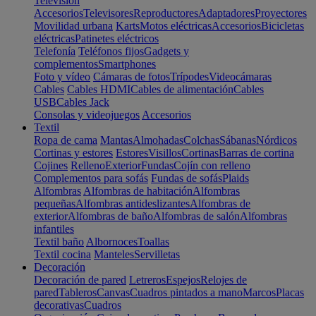
Televisión
Accesorios
Televisores
Reproductores
Adaptadores
Proyectores
Movilidad urbana
Karts
Motos eléctricas
Accesorios
Bicicletas
eléctricas
Patinetes eléctricos
Telefonía
Teléfonos fijos
Gadgets y
complementos
Smartphones
Foto y vídeo
Cámaras de fotos
Trípodes
Videocámaras
Cables
Cables HDMI
Cables de alimentación
Cables
USB
Cables Jack
Consolas y videojuegos
Accesorios
Textil
Ropa de cama
Mantas
Almohadas
Colchas
Sábanas
Nórdicos
Cortinas y estores
Estores
Visillos
Cortinas
Barras de cortina
Cojines
Relleno
Exterior
Fundas
Cojín con relleno
Complementos para sofás
Fundas de sofás
Plaids
Alfombras
Alfombras de habitación
Alfombras
pequeñas
Alfombras antideslizantes
Alfombras de
exterior
Alfombras de baño
Alfombras de salón
Alfombras
infantiles
Textil baño
Albornoces
Toallas
Textil cocina
Manteles
Servilletas
Decoración
Decoración de pared
Letreros
Espejos
Relojes de
pared
Tableros
Canvas
Cuadros pintados a mano
Marcos
Placas
decorativas
Cuadros