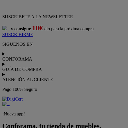
Pago 100% Seguro
¡Nueva app!
Conforama, tu tienda de muebles,
decoración y electrodomésticos
Conforama
es tu tienda de
sofás
,
sofá cama
,
sofá chaise longue
,
sillón
,
sillón relax
,
colchones
,
muebles de salón
,
mesas comedor
,
dormitorio de juvenil
,
dormitorio de matrimonio
,
canapés
,
cocinas a medida
,
decoración
,
electrodomésticos
,
frigoríficos
,
microondas
,
lavavajillas
,
lavadora secadora
, y
televisiones
.
Descubre nuestra amplia variedad de estilos en cualquier
muebles
para tu hogar,
con los mejores precios y promociones
. Crea el
espacio en el que vives gracias a nuestros
muebles de comedor
y
habitaciones,
armarios
y
zapateros
,
mesas de comedor
y
sillas de
escritorio
. Además, podrás decorar tu casa con multitud de
artículos, tener el mejor ocio con los productos de
imagen y sonido
y aprovechar tu
jardín
en las épocas de buen tiempo. Conforama
realiza el
servicio de envío a domicilio como recogida en tienda.