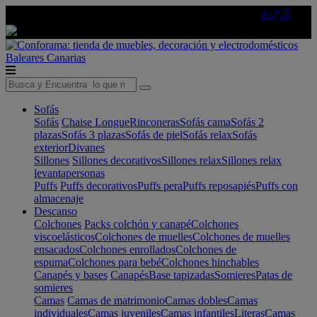
🔵Cambia tu electro con
-10% EXTRA
de descuento ☑️
AQUÍ
Baleares
Canarias
Sofás
Sofás
Chaise Longue
Rinconeras
Sofás cama
Sofás 2
plazas
Sofás 3 plazas
Sofás de piel
Sofás relax
Sofás
exterior
Divanes
Sillones
Sillones decorativos
Sillones relax
Sillones relax
levantapersonas
Puffs
Puffs decorativos
Puffs pera
Puffs reposapiés
Puffs con
almacenaje
Descanso
Colchones
Packs colchón y canapé
Colchones
viscoelásticos
Colchones de muelles
Colchones de muelles
ensacados
Colchones enrollados
Colchones de
espuma
Colchones para bebé
Colchones hinchables
Canapés y bases
Canapés
Base tapizadas
Somieres
Patas de
somieres
Camas
Camas de matrimonio
Camas dobles
Camas
individuales
Camas juveniles
Camas infantiles
Literas
Camas