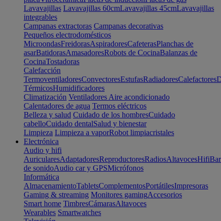
Lavavajillas
Lavavajillas 60cm
Lavavajillas 45cm
Lavavajillas
integrables
Campanas extractoras
Campanas decorativas
Pequeños electrodomésticos
Microondas
Freidoras
Aspiradores
Cafeteras
Planchas de
asar
Batidoras
Amasadores
Robots de Cocina
Balanzas de
Cocina
Tostadoras
Calefacción
Termoventiladores
Convectores
Estufas
Radiadores
Calefactores
D
Térmicos
Humidificadores
Climatización
Ventiladores
Aire acondicionado
Calentadores de agua
Termos eléctricos
Belleza y salud
Cuidado de los hombres
Cuidado
cabello
Cuidado dental
Salud y bienestar
Limpieza
Limpieza a vapor
Robot limpiacristales
Electrónica
Audio y hifi
Auriculares
Adaptadores
Reproductores
Radios
Altavoces
Hifi
Bar
de sonido
Audio car y GPS
Micrófonos
Informática
Almacenamiento
Tablets
Complementos
Portátiles
Impresoras
Gaming & streaming
Monitores gaming
Accesorios
Smart home
Timbres
Cámaras
Altavoces
Wearables
Smartwatches