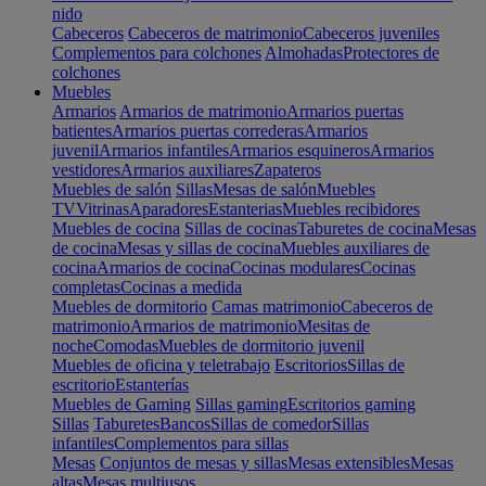
nido
Cabeceros
Cabeceros de matrimonio
Cabeceros juveniles
Complementos para colchones
Almohadas
Protectores de
colchones
Muebles
Armarios
Armarios de matrimonio
Armarios puertas
batientes
Armarios puertas correderas
Armarios
juvenil
Armarios infantiles
Armarios esquineros
Armarios
vestidores
Armarios auxiliares
Zapateros
Muebles de salón
Sillas
Mesas de salón
Muebles
TV
Vitrinas
Aparadores
Estanterias
Muebles recibidores
Muebles de cocina
Sillas de cocinas
Taburetes de cocina
Mesas
de cocina
Mesas y sillas de cocina
Muebles auxiliares de
cocina
Armarios de cocina
Cocinas modulares
Cocinas
completas
Cocinas a medida
Muebles de dormitorio
Camas matrimonio
Cabeceros de
matrimonio
Armarios de matrimonio
Mesitas de
noche
Comodas
Muebles de dormitorio juvenil
Muebles de oficina y teletrabajo
Escritorios
Sillas de
escritorio
Estanterías
Muebles de Gaming
Sillas gaming
Escritorios gaming
Sillas
Taburetes
Bancos
Sillas de comedor
Sillas
infantiles
Complementos para sillas
Mesas
Conjuntos de mesas y sillas
Mesas extensibles
Mesas
altas
Mesas multiusos