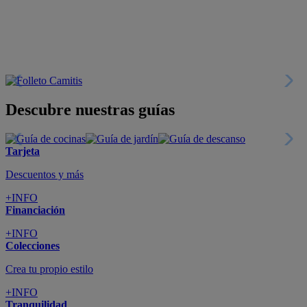
+INFO
Financiación
+INFO
Colecciones
Crea tu propio estilo
+INFO
Tranquilidad
6 años de Garantía Plus
+INFO
Catálogos
Miles de productos
+INFO
Por teléfono
Llámanos y compra
+INFO
Nueva app