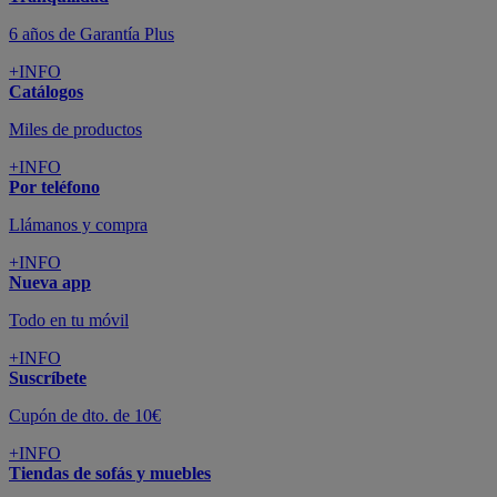
Todo en tu móvil
+INFO
Suscríbete
Cupón de dto. de 10€
+INFO
Tiendas de sofás y muebles
¡Encuentra la tuya!
+INFO
Tu cuenta
Promociones exclusivas
+INFO
El blog
Busca tu inspiración
+INFO
Grandes marcas de muebles, sofás,