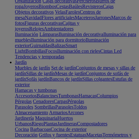
Organización
Cajas decorativas
Percheros
Burros de
ropa
Joyeros
Biombos
Cestas
Baúles
Revisteros
Cajas
Objetos decorativos
Velas
Faroles
Centros de
mesa
Navidad
Flores artificiales
Maceteros
Jarrones
Marcos de
fotos
Figuras decorativas
Cajitas y
joyeros
Relojes
Ambientadores
Iluminación
Lámparas
Iluminación decorativa
Iluminación para
muebles
Iluminación para dormitorio
Iluminación
exterior
Guirnaldas
Balizas
Smart
Light
Bombillas
Focos
Iluminación con rieles
Cintas Led
Tendencias y temporadas
Jardín
Muebles de jardín
Set de jardín
Conjuntos de mesas y sillas de
jardín
Sillas de jardín
Mesas de jardín
Conjuntos de sofás de
jardín
Sofás jardín
Bancos de jardín
Sillas colgantes
Estufas de
exterior
Hamacas y tumbonas
Accesorios
Balancines
Tumbonas
Hamacas
Columpios
Pérgolas
Cenadores
Carpas
Pérgolas
Parasoles
Sombrillas
Parasoles
Toldos
Almacenamiento
Armarios
Arcones
Jardinería
Maquinaria
Huertos
Urbanos
Riego
Plantas
Jardineras
Compostadores
Cocina
Barbacoas
Cocina de exterior
Decoración
Grifos y fuentes
Estatuas
Macetas
Termómetros y