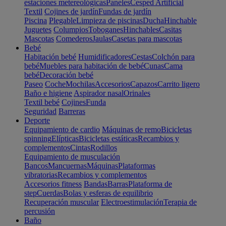
estaciones metereológicas
Paneles
Cesped Artificial
Textil
Cojines de jardín
Fundas de jardín
Piscina
Plegable
Limpieza de piscinas
Ducha
Hinchable
Juguetes
Columpios
Toboganes
Hinchables
Casitas
Mascotas
Comederos
Jaulas
Casetas para mascotas
Bebé
Habitación bebé
Humidificadores
Cestas
Colchón para
bebé
Muebles para habitación de bebé
Cunas
Cama
bebé
Decoración bebé
Paseo
Coche
Mochilas
Accesorios
Capazos
Carrito ligero
Baño e higiene
Aspirador nasal
Orinales
Textil bebé
Cojines
Funda
Seguridad
Barreras
Deporte
Equipamiento de cardio
Máquinas de remo
Bicicletas
spinning
Elípticas
Bicicletas estáticas
Recambios y
complementos
Cintas
Rodillos
Equipamiento de musculación
Bancos
Mancuernas
Máquinas
Plataformas
vibratorias
Recambios y complementos
Accesorios fitness
Bandas
Barras
Plataforma de
step
Cuerdas
Bolas y esferas de equilibrio
Recuperación muscular
Electroestimulación
Terapia de
percusión
Baño