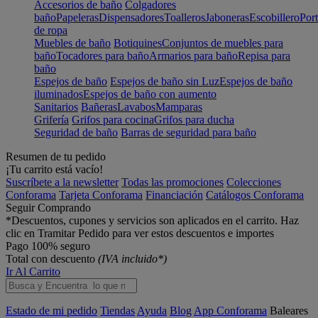
Accesorios de baño
Colgadores
baño
Papeleras
Dispensadores
Toalleros
Jaboneras
Escobillero
Port
de ropa
Muebles de baño
Botiquines
Conjuntos de muebles para
baño
Tocadores para baño
Armarios para baño
Repisa para
baño
Espejos de baño
Espejos de baño sin Luz
Espejos de baño
iluminados
Espejos de baño con aumento
Sanitarios
Bañeras
Lavabos
Mamparas
Grifería
Grifos para cocina
Grifos para ducha
Seguridad de baño
Barras de seguridad para baño
Resumen de tu pedido
¡Tu carrito está vacío!
Suscríbete a la newsletter
Todas las promociones
Colecciones
Conforama
Tarjeta Conforama
Financiación
Catálogos Conforama
Seguir Comprando
*Descuentos, cupones y servicios son aplicados en el carrito. Haz
clic en Tramitar Pedido para ver estos descuentos e importes
Pago 100% seguro
Total con descuento
(IVA incluido*)
Ir Al Carrito
Estado de mi pedido
Tiendas
Ayuda
Blog
App Conforama
Baleares