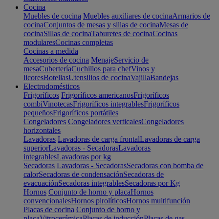
Cocina
Muebles de cocina
Muebles auxiliares de cocina
Armarios de
cocina
Conjuntos de mesas y sillas de cocina
Mesas de
cocina
Sillas de cocina
Taburetes de cocina
Cocinas
modulares
Cocinas completas
Cocinas a medida
Accesorios de cocina
Menaje
Servicio de
mesa
Cubertería
Cuchillos para chef
Vinos y
licores
Botellas
Utensilios de cocina
Vajilla
Bandejas
Electrodomésticos
Frigoríficos
Frigoríficos americanos
Frigoríficos
combi
Vinotecas
Frigoríficos integrables
Frigoríficos
pequeños
Frigoríficos portátiles
Congeladores
Congeladores verticales
Congeladores
horizontales
Lavadoras
Lavadoras de carga frontal
Lavadoras de carga
superior
Lavadoras - Secadoras
Lavadoras
integrables
Lavadoras por kg
Secadoras
Lavadoras - Secadoras
Secadoras con bomba de
calor
Secadoras de condensación
Secadoras de
evacuación
Secadoras integrables
Secadoras por Kg
Hornos
Conjunto de horno y placa
Hornos
convencionales
Hornos pirolíticos
Hornos multifunción
Placas de cocina
Conjunto de horno y
placa
Vitrocerámica
Placas de inducción
Placas de gas