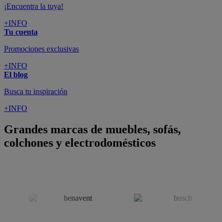
colchones y electrodomésticos
SUSCRÍBETE A LA NEWSLETTER
10€
y consigue
dto para la próxima compra
SUSCRIBIRME
SÍGUENOS EN
CONFORAMA
GUÍA DE COMPRA
ATENCIÓN AL CLIENTE