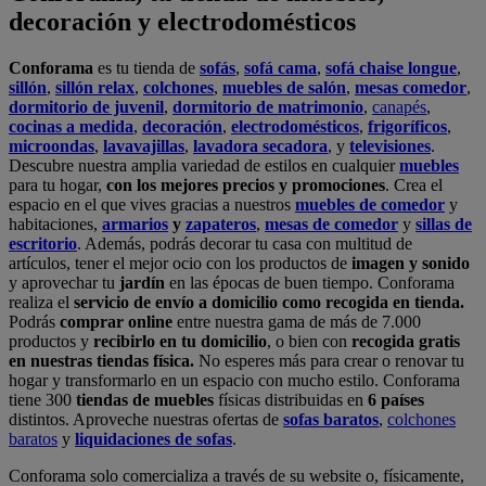
Podrás
comprar online
entre nuestra gama de más de 7.000
productos y
recibirlo en tu domicilio
, o bien con
recogida gratis
en nuestras tiendas física.
No esperes más para crear o renovar tu
hogar y transformarlo en un espacio con mucho estilo. Conforama
tiene 300
tiendas de muebles
físicas distribuidas en
6 países
distintos. Aproveche nuestras ofertas de
sofas baratos
,
colchones
baratos
y
liquidaciones de sofas
.
Conforama solo comercializa a través de su website o, físicamente,
en sus
tiendas de sofás
.
Alcalá de Guadaíra
,
Alcalá de Henares
,
Alcorcón
,
Alfafar
,
Alicante
,
Arinaga
,
Asturias
,
Badalona
,
Barakaldo
,
Barcelona
,
Burjassot
,
Castellón
,
Chafiras
,
Cordoba
,
Elche
,
Finestrat
,
Granada
,
Huércal de
Almería
,
La Coruña
,
La Laguna
,
La Zenia
,
Lanzarote
,
León
,
Lleida
,
Los Barrios
,
Madrid
,
Majadahonda
,
Málaga
,
Murcia
,
Orotava
,
Palma
,
Pamplona
,
Rivas
,
Sabadell
,
Sagunto
,
Salt, Girona
,
San Sebastian
,
Sant Boi
,
Santander
,
Santiago de Compostela
,
Sevilla
,
Tamaraceite
,
Terrassa
,
Viana
,
Vilanova i la Geltrú
,
Zaragoza
Ver más >>
© Conforama
Términos y Condiciones
Política de privacidad
Política de cookies
Configuración de Cookies