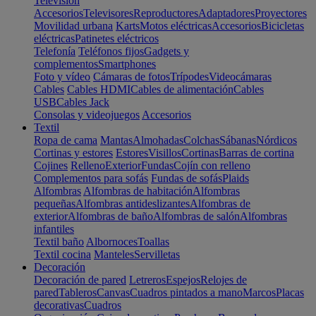
Televisión
Accesorios
Televisores
Reproductores
Adaptadores
Proyectores
Movilidad urbana
Karts
Motos eléctricas
Accesorios
Bicicletas
eléctricas
Patinetes eléctricos
Telefonía
Teléfonos fijos
Gadgets y
complementos
Smartphones
Foto y vídeo
Cámaras de fotos
Trípodes
Videocámaras
Cables
Cables HDMI
Cables de alimentación
Cables
USB
Cables Jack
Consolas y videojuegos
Accesorios
Textil
Ropa de cama
Mantas
Almohadas
Colchas
Sábanas
Nórdicos
Cortinas y estores
Estores
Visillos
Cortinas
Barras de cortina
Cojines
Relleno
Exterior
Fundas
Cojín con relleno
Complementos para sofás
Fundas de sofás
Plaids
Alfombras
Alfombras de habitación
Alfombras
pequeñas
Alfombras antideslizantes
Alfombras de
exterior
Alfombras de baño
Alfombras de salón
Alfombras
infantiles
Textil baño
Albornoces
Toallas
Textil cocina
Manteles
Servilletas
Decoración
Decoración de pared
Letreros
Espejos
Relojes de
pared
Tableros
Canvas
Cuadros pintados a mano
Marcos
Placas
decorativas
Cuadros