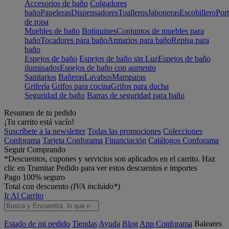
Accesorios de baño
Colgadores
baño
Papeleras
Dispensadores
Toalleros
Jaboneras
Escobillero
Port
de ropa
Muebles de baño
Botiquines
Conjuntos de muebles para
baño
Tocadores para baño
Armarios para baño
Repisa para
baño
Espejos de baño
Espejos de baño sin Luz
Espejos de baño
iluminados
Espejos de baño con aumento
Sanitarios
Bañeras
Lavabos
Mamparas
Grifería
Grifos para cocina
Grifos para ducha
Seguridad de baño
Barras de seguridad para baño
Resumen de tu pedido
¡Tu carrito está vacío!
Suscríbete a la newsletter
Todas las promociones
Colecciones
Conforama
Tarjeta Conforama
Financiación
Catálogos Conforama
Seguir Comprando
*Descuentos, cupones y servicios son aplicados en el carrito. Haz
clic en Tramitar Pedido para ver estos descuentos e importes
Pago 100% seguro
Total con descuento
(IVA incluido*)
Ir Al Carrito
Estado de mi pedido
Tiendas
Ayuda
Blog
App Conforama
Baleares