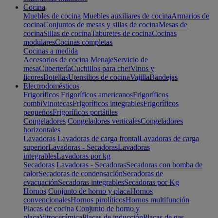
Cocina
Muebles de cocina
Muebles auxiliares de cocina
Armarios de
cocina
Conjuntos de mesas y sillas de cocina
Mesas de
cocina
Sillas de cocina
Taburetes de cocina
Cocinas
modulares
Cocinas completas
Cocinas a medida
Accesorios de cocina
Menaje
Servicio de
mesa
Cubertería
Cuchillos para chef
Vinos y
licores
Botellas
Utensilios de cocina
Vajilla
Bandejas
Electrodomésticos
Frigoríficos
Frigoríficos americanos
Frigoríficos
combi
Vinotecas
Frigoríficos integrables
Frigoríficos
pequeños
Frigoríficos portátiles
Congeladores
Congeladores verticales
Congeladores
horizontales
Lavadoras
Lavadoras de carga frontal
Lavadoras de carga
superior
Lavadoras - Secadoras
Lavadoras
integrables
Lavadoras por kg
Secadoras
Lavadoras - Secadoras
Secadoras con bomba de
calor
Secadoras de condensación
Secadoras de
evacuación
Secadoras integrables
Secadoras por Kg
Hornos
Conjunto de horno y placa
Hornos
convencionales
Hornos pirolíticos
Hornos multifunción
Placas de cocina
Conjunto de horno y
placa
Vitrocerámica
Placas de inducción
Placas de gas