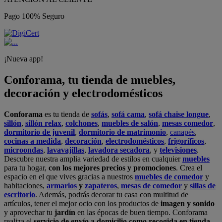
Pago 100% Seguro
¡Nueva app!
Conforama, tu tienda de muebles,
decoración y electrodomésticos
Conforama
es tu tienda de
sofás
,
sofá cama
,
sofá chaise longue
,
sillón
,
sillón relax
,
colchones
,
muebles de salón
,
mesas comedor
,
dormitorio de juvenil
,
dormitorio de matrimonio
,
canapés
,
cocinas a medida
,
decoración
,
electrodomésticos
,
frigoríficos
,
microondas
,
lavavajillas
,
lavadora secadora
, y
televisiones
.
Descubre nuestra amplia variedad de estilos en cualquier
muebles
para tu hogar,
con los mejores precios y promociones
. Crea el
espacio en el que vives gracias a nuestros
muebles de comedor
y
habitaciones,
armarios
y
zapateros
,
mesas de comedor
y
sillas de
escritorio
. Además, podrás decorar tu casa con multitud de
artículos, tener el mejor ocio con los productos de
imagen y sonido
y aprovechar tu
jardín
en las épocas de buen tiempo. Conforama
realiza el
servicio de envío a domicilio como recogida en tienda.