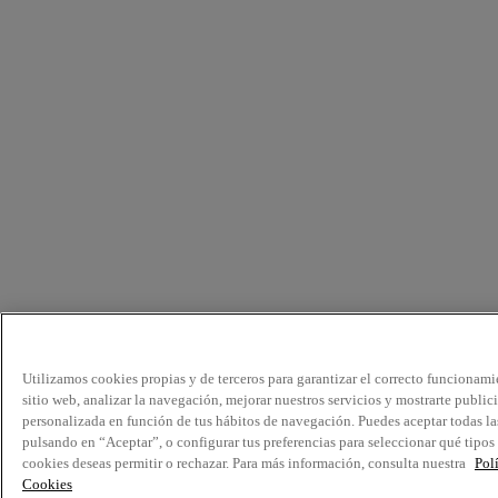
Utilizamos cookies propias y de terceros para garantizar el correcto funcionami
sitio web, analizar la navegación, mejorar nuestros servicios y mostrarte public
personalizada en función de tus hábitos de navegación. Puedes aceptar todas la
pulsando en “Aceptar”, o configurar tus preferencias para seleccionar qué tipos
cookies deseas permitir o rechazar. Para más información, consulta nuestra
Pol
Cookies