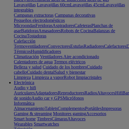
Lavavajillas
Lavavajillas 60cm
Lavavajillas 45cm
Lavavajillas
integrables
Campanas extractoras
Campanas decorativas
Pequeños electrodomésticos
Microondas
Freidoras
Aspiradores
Cafeteras
Planchas de
asar
Batidoras
Amasadores
Robots de Cocina
Balanzas de
Cocina
Tostadoras
Calefacción
Termoventiladores
Convectores
Estufas
Radiadores
Calefactores
D
Térmicos
Humidificadores
Climatización
Ventiladores
Aire acondicionado
Calentadores de agua
Termos eléctricos
Belleza y salud
Cuidado de los hombres
Cuidado
cabello
Cuidado dental
Salud y bienestar
Limpieza
Limpieza a vapor
Robot limpiacristales
Electrónica
Audio y hifi
Auriculares
Adaptadores
Reproductores
Radios
Altavoces
Hifi
Bar
de sonido
Audio car y GPS
Micrófonos
Informática
Almacenamiento
Tablets
Complementos
Portátiles
Impresoras
Gaming & streaming
Monitores gaming
Accesorios
Smart home
Timbres
Cámaras
Altavoces
Wearables
Smartwatches