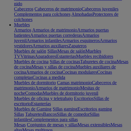
nido
Cabeceros
Cabeceros de matrimonio
Cabeceros juveniles
Complementos para colchones
Almohadas
Protectores de
colchones
Muebles
Armarios
Armarios de matrimonio
Armarios puertas
batientes
Armarios puertas correderas
Armarios
juvenil
Armarios infantiles
Armarios esquineros
Armarios
vestidores
Armarios auxiliares
Zapateros
Muebles de salón
Sillas
Mesas de salón
Muebles
TV
Vitrinas
Aparadores
Estanterias
Muebles recibidores
Muebles de cocina
Sillas de cocinas
Taburetes de cocina
Mesas
de cocina
Mesas y sillas de cocina
Muebles auxiliares de
cocina
Armarios de cocina
Cocinas modulares
Cocinas
completas
Cocinas a medida
Muebles de dormitorio
Camas matrimonio
Cabeceros de
matrimonio
Armarios de matrimonio
Mesitas de
noche
Comodas
Muebles de dormitorio juvenil
Muebles de oficina y teletrabajo
Escritorios
Sillas de
escritorio
Estanterías
Muebles de Gaming
Sillas gaming
Escritorios gaming
Sillas
Taburetes
Bancos
Sillas de comedor
Sillas
infantiles
Complementos para sillas
Mesas
Conjuntos de mesas y sillas
Mesas extensibles
Mesas
altas
Mesas multiusos