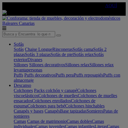
🔵Cambia tu electro con
-10% EXTRA
de descuento ☑️
AQUÍ
Baleares
Canarias
Sofás
Sofás
Chaise Longue
Rinconeras
Sofás cama
Sofás 2
plazas
Sofás 3 plazas
Sofás de piel
Sofás relax
Sofás
exterior
Divanes
Sillones
Sillones decorativos
Sillones relax
Sillones relax
levantapersonas
Puffs
Puffs decorativos
Puffs pera
Puffs reposapiés
Puffs con
almacenaje
Descanso
Colchones
Packs colchón y canapé
Colchones
viscoelásticos
Colchones de muelles
Colchones de muelles
ensacados
Colchones enrollados
Colchones de
espuma
Colchones para bebé
Colchones hinchables
Canapés y bases
Canapés
Base tapizadas
Somieres
Patas de
somieres
Camas
Camas de matrimonio
Camas dobles
Camas
individuales
Camas juveniles
Camas infantiles
Literas
Camas