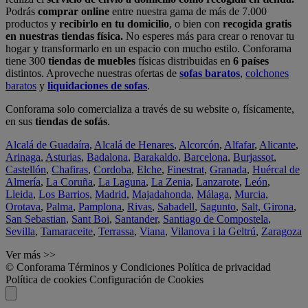
Podrás
comprar online
entre nuestra gama de más de 7.000
productos y
recibirlo en tu domicilio
, o bien con
recogida gratis
en nuestras tiendas física.
No esperes más para crear o renovar tu
hogar y transformarlo en un espacio con mucho estilo. Conforama
tiene 300
tiendas de muebles
físicas distribuidas en
6 países
distintos. Aproveche nuestras ofertas de
sofas baratos
,
colchones
baratos
y
liquidaciones de sofas
.
Conforama solo comercializa a través de su website o, físicamente,
en sus
tiendas de sofás
.
Alcalá de Guadaíra
,
Alcalá de Henares
,
Alcorcón
,
Alfafar
,
Alicante
,
Arinaga
,
Asturias
,
Badalona
,
Barakaldo
,
Barcelona
,
Burjassot
,
Castellón
,
Chafiras
,
Cordoba
,
Elche
,
Finestrat
,
Granada
,
Huércal de
Almería
,
La Coruña
,
La Laguna
,
La Zenia
,
Lanzarote
,
León
,
Lleida
,
Los Barrios
,
Madrid
,
Majadahonda
,
Málaga
,
Murcia
,
Orotava
,
Palma
,
Pamplona
,
Rivas
,
Sabadell
,
Sagunto
,
Salt, Girona
,
San Sebastian
,
Sant Boi
,
Santander
,
Santiago de Compostela
,
Sevilla
,
Tamaraceite
,
Terrassa
,
Viana
,
Vilanova i la Geltrú
,
Zaragoza
Ver más >>
© Conforama
Términos y Condiciones
Política de privacidad
Política de cookies
Configuración de Cookies