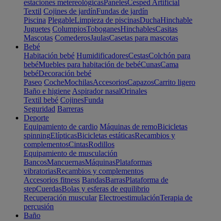
estaciones metereológicas
Paneles
Cesped Artificial
Textil
Cojines de jardín
Fundas de jardín
Piscina
Plegable
Limpieza de piscinas
Ducha
Hinchable
Juguetes
Columpios
Toboganes
Hinchables
Casitas
Mascotas
Comederos
Jaulas
Casetas para mascotas
Bebé
Habitación bebé
Humidificadores
Cestas
Colchón para
bebé
Muebles para habitación de bebé
Cunas
Cama
bebé
Decoración bebé
Paseo
Coche
Mochilas
Accesorios
Capazos
Carrito ligero
Baño e higiene
Aspirador nasal
Orinales
Textil bebé
Cojines
Funda
Seguridad
Barreras
Deporte
Equipamiento de cardio
Máquinas de remo
Bicicletas
spinning
Elípticas
Bicicletas estáticas
Recambios y
complementos
Cintas
Rodillos
Equipamiento de musculación
Bancos
Mancuernas
Máquinas
Plataformas
vibratorias
Recambios y complementos
Accesorios fitness
Bandas
Barras
Plataforma de
step
Cuerdas
Bolas y esferas de equilibrio
Recuperación muscular
Electroestimulación
Terapia de
percusión
Baño