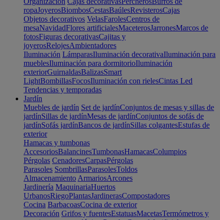
Organización
Cajas decorativas
Percheros
Burros de
ropa
Joyeros
Biombos
Cestas
Baúles
Revisteros
Cajas
Objetos decorativos
Velas
Faroles
Centros de
mesa
Navidad
Flores artificiales
Maceteros
Jarrones
Marcos de
fotos
Figuras decorativas
Cajitas y
joyeros
Relojes
Ambientadores
Iluminación
Lámparas
Iluminación decorativa
Iluminación para
muebles
Iluminación para dormitorio
Iluminación
exterior
Guirnaldas
Balizas
Smart
Light
Bombillas
Focos
Iluminación con rieles
Cintas Led
Tendencias y temporadas
Jardín
Muebles de jardín
Set de jardín
Conjuntos de mesas y sillas de
jardín
Sillas de jardín
Mesas de jardín
Conjuntos de sofás de
jardín
Sofás jardín
Bancos de jardín
Sillas colgantes
Estufas de
exterior
Hamacas y tumbonas
Accesorios
Balancines
Tumbonas
Hamacas
Columpios
Pérgolas
Cenadores
Carpas
Pérgolas
Parasoles
Sombrillas
Parasoles
Toldos
Almacenamiento
Armarios
Arcones
Jardinería
Maquinaria
Huertos
Urbanos
Riego
Plantas
Jardineras
Compostadores
Cocina
Barbacoas
Cocina de exterior
Decoración
Grifos y fuentes
Estatuas
Macetas
Termómetros y